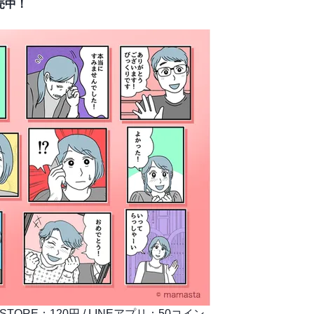
売中！
 STORE：120円 / LINEアプリ：50コイン