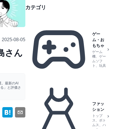
カテゴリ
ゲー
2025-08-05
ム・お
もちゃ
島さん
ゲーム
機、ゲー
ムソフ
ト、玩具
。最新のAI
かる」と評価さ
ファッ
ション
トップ
ス、ボト
ムス、ハ