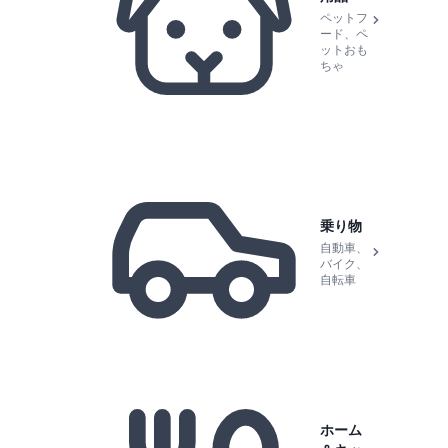
ペットフ
ード、ペ
ットおも
ちゃ
乗り物
自動車、
バイク、
自転車
ホーム