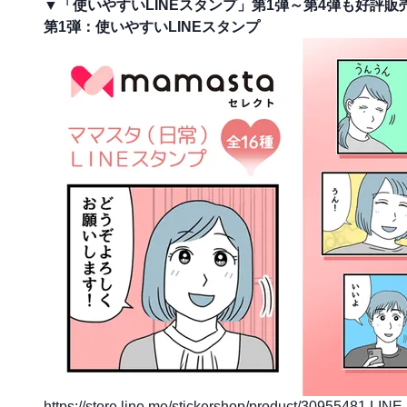
▼「使いやすいLINEスタンプ」第1弾～第4弾も好評販
第1弾：使いやすいLINEスタンプ
https://store.line.me/stickershop/product/30955481
LINE