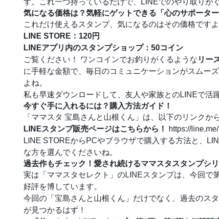
ず。これ一つ持っているだけで、LINEでのやり取りが
気になる価格は？気軽にゲットできる「心のサポーター
これだけ使えるスタンプ、気になるのはその価格ですよ
LINE STORE：120円
LINEアプリ内のスタンプショップ：50コイン
ご覧ください！ ワンコインでお釣りがくるような
リー
に手軽な金額で、毎日のコミュニケーションがスムーズ
よね。
私も早速ダウンロードして、友人や家族とのLINEで活
今すぐ手に入れるには？購入方法ガイド！
「ママスタ 宝島さんと山根くん」は、以下のリンクか
LINEスタンプ販売ページはこちらから！
https://line.m
LINE STOREからPCやブラウザで購入する方法と
な方を選んでくださいね。
過去作もチェック！愛され続けるママスタスタンプシリ
実は「ママスタセレクト」のLINEスタンプは、今回で
好評を博しています。
今回の「宝島さんと山根くん」だけでなく、過去のスタ
が見つかるはず！