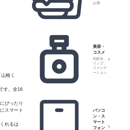
お酒
美容・
コスメ
化粧水、
リップ、
ファンデ
ーション
「山根く
です。全16
にぴったり
にスマート
パソコ
ン・ス
マート
くれるは
フォン