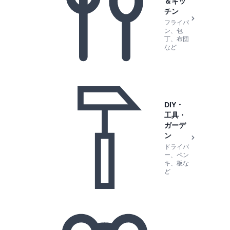
＆キッ
チン
フライパ
ン、包
丁、布団
など
DIY・
工具・
ガーデ
ン
ドライバ
ー、ペン
キ、板な
ど