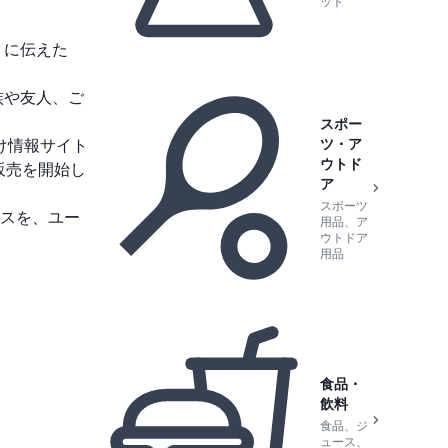
ット
うに伝えた
族や友人、ご
スポー
ツ・ア
け情報サイト
ウトド
販売を開始し
ア
スポーツ
スを、ユー
用品、ア
ウトドア
用品
食品・
飲料
食品、ジ
ュース、