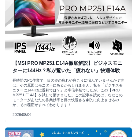
【MSI PRO MP251 E14A徹底解説】ビジネスモニ
ターに144Hz？私が驚いた「疲れない」快適体験
長時間のPC作業で、目の奥の疲れや肩こりに悩んでいませんか？実
は、その原因はモニターにあるかもしれません。私も「ビジネスモ
ニターに144Hzは過剰では？」と半信半疑でしたが、この【PRO
MP251 E14A】を試して驚きました。この記事を読めば、なぜこの
モニターがあなたの作業効率と目の快適さを劇的に向上させるの
か、その秘密がすべてわかります！
2026/08/06