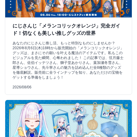
にじさんじ「メランコリックオレンジ」完全ガイ
ド！切なくも美しい推しグッズの世界
あなたのにじさんじ推し活、もっと特別なものにしませんか？
2026年8月6日(木)18時から販売開始の「メランコリックオレンジ」
グッズは、まさにその願いを叶える魔法のアイテムです。私もこの
ビジュアルを見た瞬間、心奪われました！ この記事では、弦月藤士
郎さん、佐伯イッテツさん、獅子堂あかりさん、葉加瀬冬雪さん、
星導ショウさん、先斗寧さんの魅力を詰め込んだ全8種類のグッズ
を徹底解説。販売前に全ラインナップを知り、あなただけの宝物を
ゲットする準備をしましょう！
2026/08/06