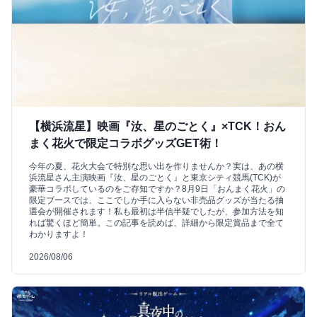
【横浜流星】映画『汝、星のごとく』×TCK！おん
まく花火で限定コラボグッズGET術！
今年の夏、花火大会で特別な思い出を作りませんか？実は、あの横
浜流星さん主演映画『汝、星のごとく』と東京シティ競馬(TCK)が
豪華コラボしているのをご存知ですか？8月9日「おんまく花火」の
限定ブースでは、ここでしか手に入らない非売品グッズが当たる抽
選会が開催されます！私も最初は半信半疑でしたが、参加方法を知
れば驚くほど簡単。この記事を読めば、詳細から限定賞品まで全て
わかりますよ！
2026/08/06