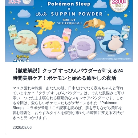
【徹底解説】クラブ すっぴんパウダーが叶える24
時間美肌ケア！ポケモンと始める癒やしの夜活
マスク荒れや乾燥…あなたの肌、日中だけでなく夜もちゃんと守れ
ていますか？『クラブ すっぴんパウダー』は、そんな肌悩みに寄り
添い、つけたまま寝られる画期的なスキンケアパウダーです。しか
も今回は、愛らしいポケモンたちがデザインされた『Pokémon
Sleep』コラボが登場！この記事を読めば、肌を守りながら美肌を
育む秘密と、おやすみタイムを特別な癒やしの時間に変える方法が
きっと見つかります。
2026/08/06