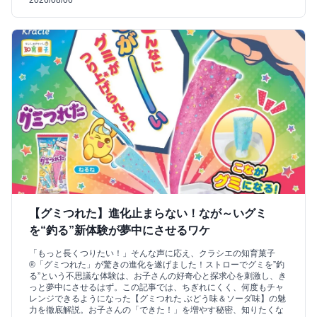
【グミつれた】進化止まらない！なが～いグミ
を“釣る”新体験が夢中にさせるワケ
「もっと長くつりたい！」そんな声に応え、クラシエの知育菓子
®「グミつれた」が驚きの進化を遂げました！ストローでグミを”釣
る”という不思議な体験は、お子さんの好奇心と探求心を刺激し、き
っと夢中にさせるはず。この記事では、ちぎれにくく、何度もチャ
レンジできるようになった【グミつれた ぶどう味＆ソーダ味】の魅
力を徹底解説。お子さんの「できた！」を増やす秘密、知りたくな