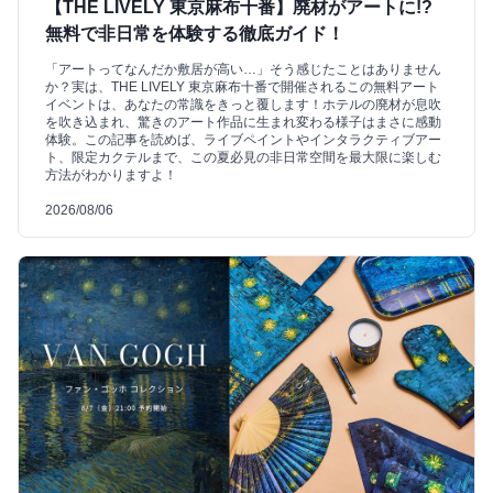
【THE LIVELY 東京麻布十番】廃材がアートに!?
無料で非日常を体験する徹底ガイド！
「アートってなんだか敷居が高い…」そう感じたことはありません
か？実は、THE LIVELY 東京麻布十番で開催されるこの無料アート
イベントは、あなたの常識をきっと覆します！ホテルの廃材が息吹
を吹き込まれ、驚きのアート作品に生まれ変わる様子はまさに感動
体験。この記事を読めば、ライブペイントやインタラクティブアー
ト、限定カクテルまで、この夏必見の非日常空間を最大限に楽しむ
方法がわかりますよ！
2026/08/06