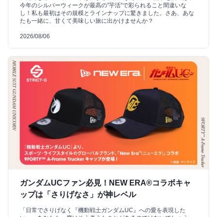
今年のシルバーウィークが最高の”芋活”で彩られること間違いな
し！私も最初はその規模とラインナップに驚きました。さあ、あな
たも一緒に、甘くて美味しい旅に出かけませんか？
2026/08/06
ガンダムUCファン必見！NEW ERA®コラボキャ
ップは「さりげなさ」が神レベル
「日常でさりげなく『機動戦士ガンダムUC』への愛を表現した