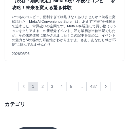
【渋谷・期間限定】Meta AIが“不便なコンビニ”を
攻略！未来を変える驚き体験
いつものコンビニ、便利すぎて物足りなくありませんか？渋谷に突
如現れた「Meta AI Convenience Store」は、あえて“不便”を極限ま
で追求した、常識破りの空間です。Meta AIを駆使して買い物ミッシ
ョンをクリアするこの新感覚イベント、私も最初は半信半疑でした
が、その未来体験に驚かされました！この記事を読めば、イベント
の魅力とAIの秘めた可能性がわかりますよ。さあ、あなたもAIと“不
便”に挑んでみませんか？
2026/08/06
1
2
3
4
5
...
437
Previous
Next
カテゴリ