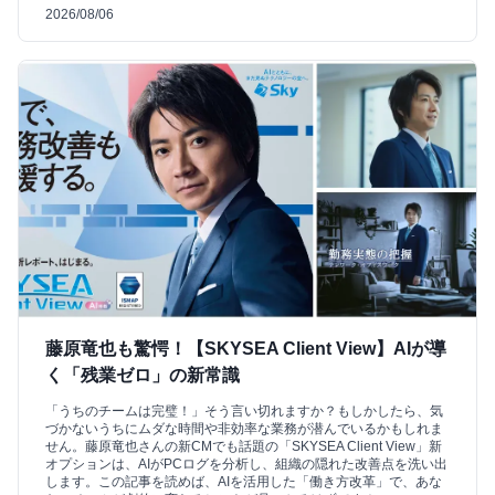
2026/08/06
藤原竜也も驚愕！【SKYSEA Client View】AIが導
く「残業ゼロ」の新常識
「うちのチームは完璧！」そう言い切れますか？もしかしたら、気
づかないうちにムダな時間や非効率な業務が潜んでいるかもしれま
せん。藤原竜也さんの新CMでも話題の「SKYSEA Client View」新
オプションは、AIがPCログを分析し、組織の隠れた改善点を洗い出
します。この記事を読めば、AIを活用した「働き方改革」で、あな