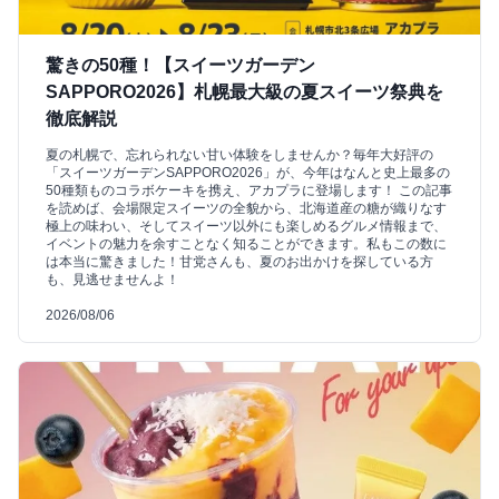
驚きの50種！【スイーツガーデン
SAPPORO2026】札幌最大級の夏スイーツ祭典を
徹底解説
夏の札幌で、忘れられない甘い体験をしませんか？毎年大好評の
「スイーツガーデンSAPPORO2026」が、今年はなんと史上最多の
50種類ものコラボケーキを携え、アカプラに登場します！ この記事
を読めば、会場限定スイーツの全貌から、北海道産の糖が織りなす
極上の味わい、そしてスイーツ以外にも楽しめるグルメ情報まで、
イベントの魅力を余すことなく知ることができます。私もこの数に
は本当に驚きました！甘党さんも、夏のお出かけを探している方
も、見逃せませんよ！
2026/08/06