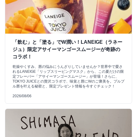
「飲む」と「塗る」でW潤い！LANEIGE（ラネー
ジュ）限定アサイーマンゴースムージーが奇跡の
コラボ！
乾燥やくすみ、唇の悩みにうんざりしていませんか？世界中で愛さ
れるLANEIGE「リップスリーピングマスク」から、この夏だけの限
定フレーバー「アサイーマンゴースムージー」が登場！さらに、
TOKYO JUICEとの贅沢コラボで、味覚と唇にWのご褒美を。プルプ
ル唇を叶える秘密と、限定プレゼント情報を今すぐチェック！
2026/08/06