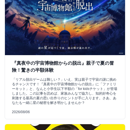
『真夜中の宇宙博物館からの脱出』親子で夏の冒
険！驚きの半額体験
「リアル脱出ゲームは難しい？」いえ、実は親子で宇宙の謎に挑め
るチャンスです！『真夜中の宇宙博物館からの脱出』に「ファミリ
ーキット」と、なんと小学生以下半額の「for kidsチケット」が登場
しました。この記事を読めば、家族みんなで協力し、知的好奇心を
刺激する最高の夏の思い出作りのヒントが手に入ります。さあ、あ
なたも一緒に星の秘密を解き明かしませんか？
2026/08/06