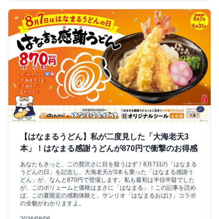
【はなまるうどん】私が二度見した「大海老天3
本」！はなまる感謝うどんが870円で衝撃のお得感
あなたもきっと、この贅沢さに目を疑うはず！8月7日の「はなまる
うどんの日」を記念し、大海老天が3本も乗った「はなまる感謝う
どん」が、なんと870円で登場します。私も最初は半信半疑でした
が、このボリュームと価格はまさに「はなまる」！この記事を読め
ば、この夏限定の感動体験と、サンリオ「はなまるおばけ」コラボ
の全貌がわかりますよ。
2026/08/06