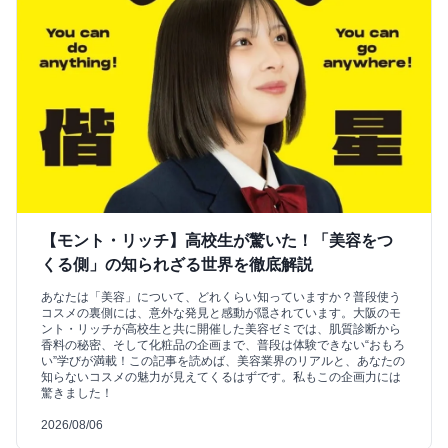
【モント・リッチ】高校生が驚いた！「美容をつ
くる側」の知られざる世界を徹底解説
あなたは「美容」について、どれくらい知っていますか？普段使う
コスメの裏側には、意外な発見と感動が隠されています。大阪のモ
ント・リッチが高校生と共に開催した美容ゼミでは、肌質診断から
香料の秘密、そして化粧品の企画まで、普段は体験できない“おもろ
い”学びが満載！この記事を読めば、美容業界のリアルと、あなたの
知らないコスメの魅力が見えてくるはずです。私もこの企画力には
驚きました！
2026/08/06