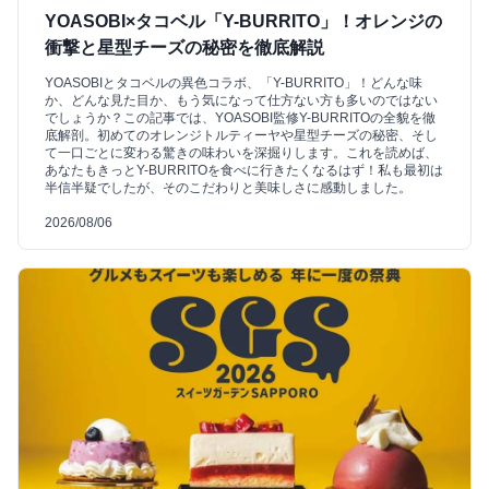
YOASOBI×タコベル「Y-BURRITO」！オレンジの
衝撃と星型チーズの秘密を徹底解説
YOASOBIとタコベルの異色コラボ、「Y-BURRITO」！どんな味
か、どんな見た目か、もう気になって仕方ない方も多いのではない
でしょうか？この記事では、YOASOBI監修Y-BURRITOの全貌を徹
底解剖。初めてのオレンジトルティーヤや星型チーズの秘密、そし
て一口ごとに変わる驚きの味わいを深掘りします。これを読めば、
あなたもきっとY-BURRITOを食べに行きたくなるはず！私も最初は
半信半疑でしたが、そのこだわりと美味しさに感動しました。
2026/08/06