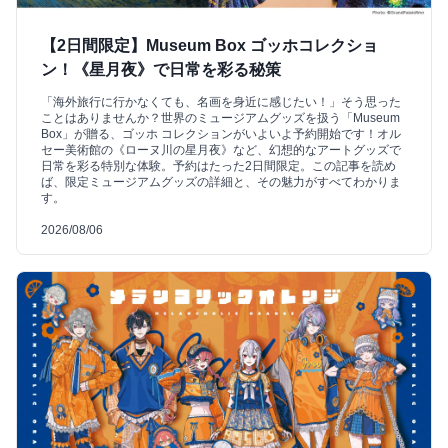
【2日間限定】Museum Box ゴッホコレクショ
ン！《星月夜》で日常を彩る秘策
「海外旅行に行かなくても、名画を身近に感じたい！」そう思った
ことはありませんか？世界のミュージアムグッズを扱う「Museum
Box」が贈る、ゴッホ コレクションがいよいよ予約開始です！オル
セー美術館の《ローヌ川の星月夜》など、幻想的なアートグッズで
日常を彩る特別な体験。予約はたった2日間限定。この記事を読め
ば、限定ミュージアムグッズの詳細と、その魅力がすべてわかりま
す。
2026/08/06