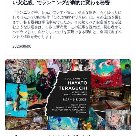
い安定感」でランニングが劇的に変わる秘密
「ランニング中、足元がブレて不安…」そんな悩み、もう終わりに
しませんか？Onの新作「Cloudrunner 3 Max」は、その常識を覆し
ます。私も最初は半信半疑でしたが、その驚くべき安定感と包み込
むような快適さは、まさに新次元！この記事を読めば、初心者から
ベテランまで、自分らしい走りを実現できる理由と、全国試走イベ
ントの情報が分かります。
2026/08/06