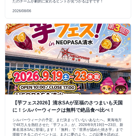
たのチームが劇的に変わるヒントが見つかるはずです！
2026/08/06
【芋フェス2026】清水SAが至福のさつまいも天国
に！シルバーウィークは無料で絶品食べ比べ！
シルバーウィークの予定、まだ決まっていないあなたへ。東海地方
で48万人を熱狂させた「芋フェス」が、2026年9月19日〜23日、新
東名清水SAに登場します！「無料」で「世界が認めた焼き芋」まで
堪能できるこのイベントは、まさに夢のよう。この記事を読めば、