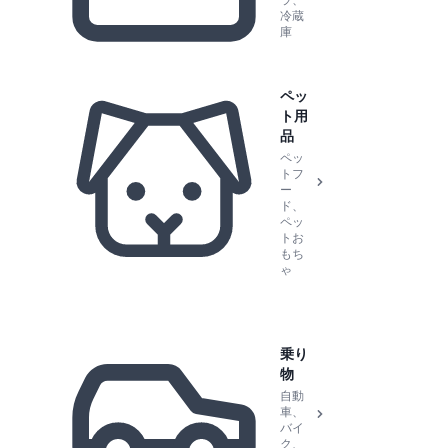
ラ、
冷蔵
庫
ペッ
ト用
品
ペッ
トフ
ー
ド、
ペッ
トお
もち
ゃ
乗り
物
自動
車、
バイ
ク、