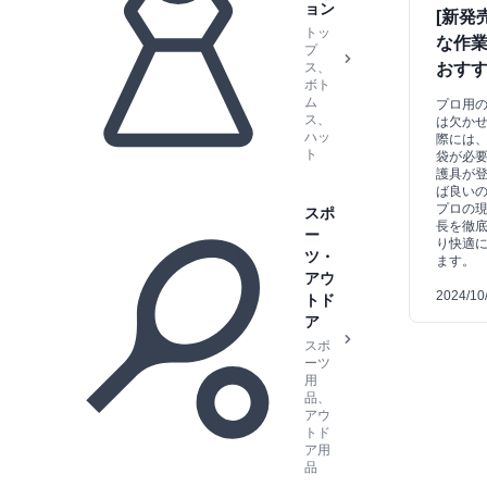
ョン
[新発
トッ
な作
プ
ス、
おす
ボト
ム
プロ用
ス、
は欠か
ハッ
際には
ト
袋が必
護具が
ば良い
プロの
スポ
長を徹
ー
り快適
ツ・
ます。
アウ
2024/10
トド
ア
スポ
ーツ
用
品、
アウ
トド
ア用
品