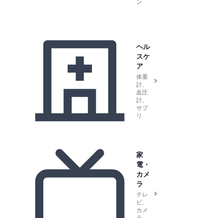
ン
ヘル
スケ
ア
体重
計、
血圧
計、
サプ
リ
家
電・
カメ
ラ
テレ
ビ、
カメ