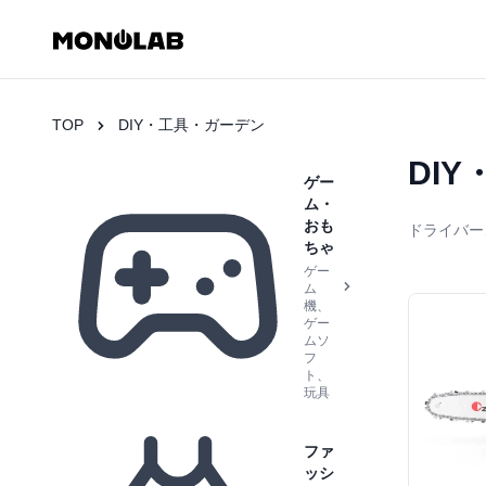
TOP
DIY・工具・ガーデン
DI
ゲー
ム・
おも
ドライバー
ちゃ
ゲー
ム
機、
ゲー
ムソ
フ
ト、
玩具
ファ
ッシ