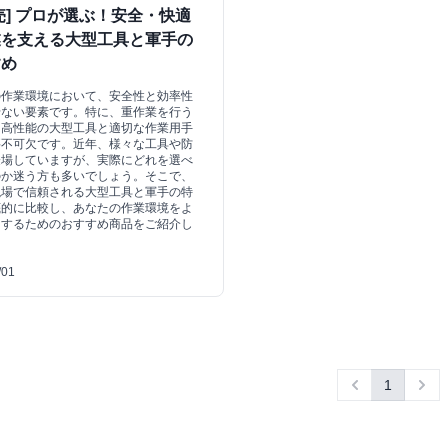
売] プロが選ぶ！安全・快適
業を支える大型工具と軍手の
すめ
の作業環境において、安全性と効率性
せない要素です。特に、重作業を行う
、高性能の大型工具と適切な作業用手
要不可欠です。近年、様々な工具や防
登場していますが、実際にどれを選べ
のか迷う方も多いでしょう。そこで、
現場で信頼される大型工具と軍手の特
底的に比較し、あなたの作業環境をよ
にするためのおすすめ商品をご紹介し
/01
1
Previous
Nex