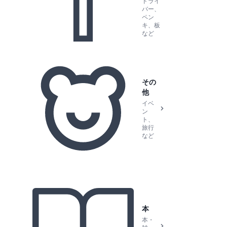
ドライ
バー、
ペン
キ、板
など
その
他
イベ
ン
ト、
旅行
など
本
本・