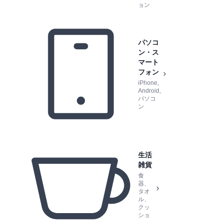
ョン
パソコ
ン・ス
マート
フォン
iPhone,
Android,
パソコ
ン
生活
雑貨
食
器、
タオ
ル、
クッ
ショ