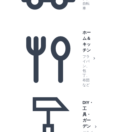
自転
車
ホー
ム＆
キッ
チン
フラ
イパ
ン、
包
丁、
布団
など
DIY・
工
具・
ガー
デン