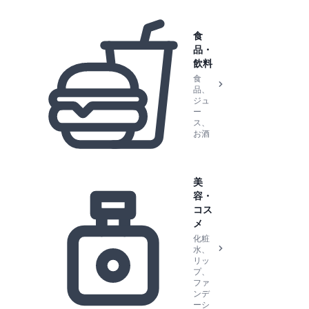
食
品・
飲料
食
品、
ジュ
ー
ス、
お酒
美
容・
コス
メ
化粧
水、
リッ
プ、
ファ
ンデ
ーシ