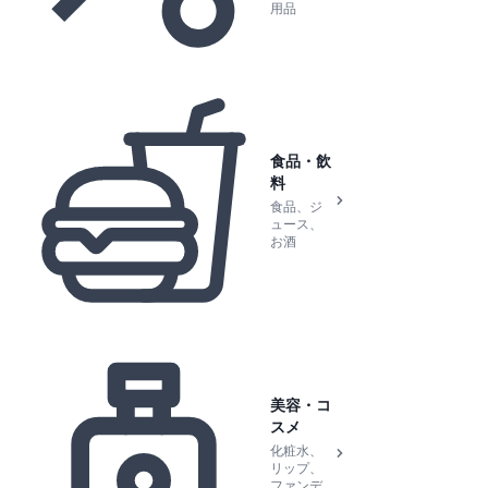
用品
食品・飲
料
食品、ジ
ュース、
お酒
美容・コ
スメ
化粧水、
リップ、
ファンデ