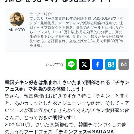
ライター紹介:
プレスリリース業界歴10年の経験を持つMONOLABファウ
ンダー兼編集長。マーケティング経験と独自の視点で、注
目すべきプロダクトを厳選。最新のAIツールも活用しなが
AKIMOTO
ら、プレスリリース1万件以上/月を効率的に分析し、真に
価値あるトレンドを発掘。読者から「知りたかった情報が
見つかる」と評価され、立ち上げから3ヶ月で月間30万PV
を達成。
シェアする
韓国チキン好きは集まれ！さいたまで開催される「チキン
フェス®」で本場の味を体験しよう！
皆さん、韓国料理はお好きですか？特に「チキン」と聞く
と、あのカリッとした衣とジューシーな肉汁、そして甘辛
いソースが頭に浮かびませんか？そんなチキン愛好家の皆
さんに、とっておきの朗報です！
2025年10月、さいたま新都心で、韓国チキンづくしの夢
のようなフードフェス
「チキンフェス® SAITAMA