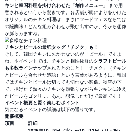
キンと韓国料理を掛け合わせた「創作メニュー」
まで用
意されるというから驚きです。各店舗が腕によりをかけた
オリジナルのチキン料理は、まさにフードフェスならでは
の醍醐味！どんな組み合わせが飛び出すのか、今から想像
が膨らみますね。
チキンとビールの最強タッグ「チメク」も！
そして、韓国チキンに欠かせないのが「ビール」ですよ
ね。本イベントでは、チキンと相性抜群の
クラフトビール
も多数ラインナップ
されるとのこと！「チメク」（チキン
とビールを合わせた造語）という言葉があるように、韓国
ではチキンとビールは切っても切れない関係。秋空の下
で、揚げたて熱々のチキンを頬張りながらキンキンに冷え
たビールをゴクリ…。ああ、想像しただけで最高です！
イベント概要と賢く楽しむポイント
気になるイベントの詳細は以下の通りです。
開催概要
項目
詳細
2025年10月8日（水）〜10月13日（月・祝）