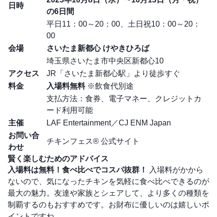
日時
の6日間
平日11：00～20：00、土日祝10：00～20：
00
会場
さいたま新都心 けやきひろば
埼玉県さいたま市中央区新都心10
アクセス
JR「さいたま新都心駅」より徒歩すぐ
料金
入場料無料
※飲食代別途
支払方法：食券、電子マネー、クレジットカ
ード利用可能
主催
LAF Entertainment／CJ ENM Japan
お問い合
チキンフェス® 公式サイト
わせ
賢く楽しむためのアドバイス
入場料は無料！食べ比べでコスパ抜群！
入場料がかから
ないので、気になったチキンを気軽に食べ比べできるのが
最大の魅力。友達や家族とシェアして、より多くの種類を
制覇するのもおすすめです。お財布に優しいのは嬉しいポ
イントですね。