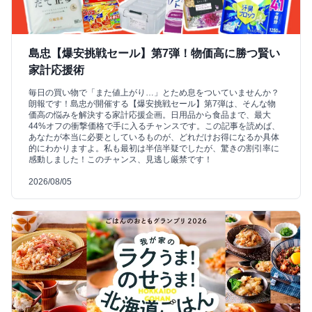
島忠【爆安挑戦セール】第7弾！物価高に勝つ賢い
家計応援術
毎日の買い物で「また値上がり…」とため息をついていませんか？
朗報です！島忠が開催する【爆安挑戦セール】第7弾は、そんな物
価高の悩みを解決する家計応援企画。日用品から食品まで、最大
44%オフの衝撃価格で手に入るチャンスです。この記事を読めば、
あなたが本当に必要としているものが、どれだけお得になるか具体
的にわかりますよ。私も最初は半信半疑でしたが、驚きの割引率に
感動しました！このチャンス、見逃し厳禁です！
2026/08/05