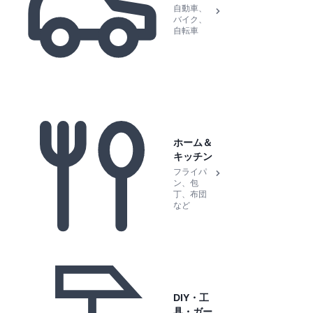
自動車、
バイク、
自転車
ホーム＆
キッチン
フライパ
ン、包
丁、布団
など
DIY・工
具・ガー