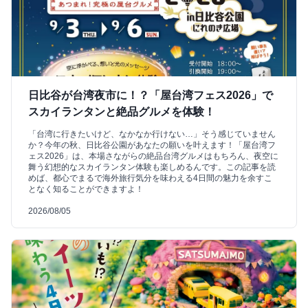
日比谷が台湾夜市に！？「屋台湾フェス2026」で
スカイランタンと絶品グルメを体験！
「台湾に行きたいけど、なかなか行けない…」そう感じていません
か？今年の秋、日比谷公園があなたの願いを叶えます！「屋台湾フ
ェス2026」は、本場さながらの絶品台湾グルメはもちろん、夜空に
舞う幻想的なスカイランタン体験も楽しめるんです。この記事を読
めば、都心でまるで海外旅行気分を味わえる4日間の魅力を余すこ
となく知ることができますよ！
2026/08/05