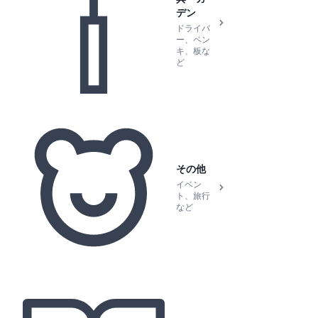
デン
ドライバ
ー、ペン
キ、板な
ど
その他
イベン
ト、旅行
など