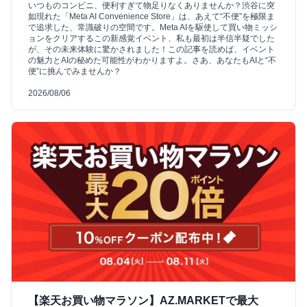
いつものコンビニ、便利すぎて物足りなくありませんか？渋谷に突
如現れた「Meta AI Convenience Store」は、あえて“不便”を極限ま
で追求した、常識破りの空間です。Meta AIを駆使して買い物ミッシ
ョンをクリアするこの新感覚イベント、私も最初は半信半疑でした
が、その未来体験に驚かされました！この記事を読めば、イベント
の魅力とAIの秘めた可能性がわかりますよ。さあ、あなたもAIと“不
便”に挑んでみませんか？
2026/08/06
【楽天お買い物マラソン】AZ.MARKETで最大