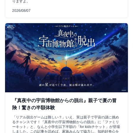
りますよ。
2026/08/07
『真夜中の宇宙博物館からの脱出』親子で夏の冒
険！驚きの半額体験
「リアル脱出ゲームは難しい？」いえ、実は親子で宇宙の謎に挑め
るチャンスです！『真夜中の宇宙博物館からの脱出』に「ファミリ
ーキット」と、なんと小学生以下半額の「for kidsチケット」が登場
しました。この記事を読めば、家族みんなで協力し、知的好奇心を