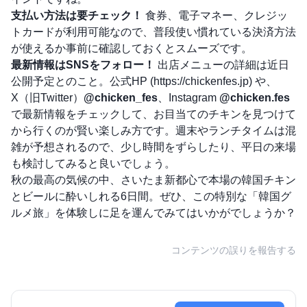
支払い方法は要チェック！
食券、電子マネー、クレジッ
トカードが利用可能なので、普段使い慣れている決済方法
が使えるか事前に確認しておくとスムーズです。
最新情報はSNSをフォロー！
出店メニューの詳細は近日
公開予定とのこと。公式HP (
https://chickenfes.jp
) や、
X（旧Twitter）
@chicken_fes
、Instagram
@chicken.fes
で最新情報をチェックして、お目当てのチキンを見つけて
から行くのが賢い楽しみ方です。週末やランチタイムは混
雑が予想されるので、少し時間をずらしたり、平日の来場
も検討してみると良いでしょう。
秋の最高の気候の中、さいたま新都心で本場の韓国チキン
とビールに酔いしれる6日間。ぜひ、この特別な「韓国グ
ルメ旅」を体験しに足を運んでみてはいかがでしょうか？
コンテンツの誤りを報告する