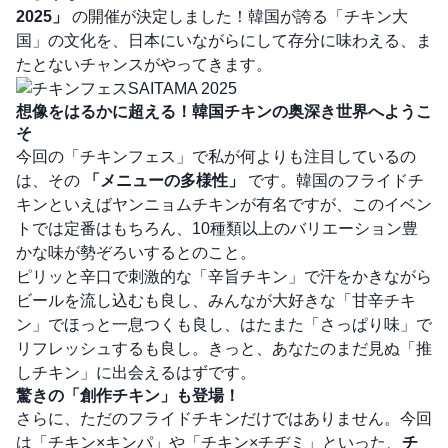
2025」
の開催が決定しました！韓国が誇る「チキン大
国」の文化を、日本にいながらにして存分に味わえる、ま
たとないチャンスがやってきます。
想像をはるかに超える！韓国チキンの奥深き世界へようこ
そ
今回の「チキンフェス」で私が何よりも注目しているの
は、その
「メニューの多様性」
です。韓国のフライドチ
キンといえばヤンニョムチキンが有名ですが、このイベン
トでは定番はもちろん、10種類以上のバリエーション豊
かな味が勢ぞろいするとのこと。
ピリッと辛口で刺激的な「辛旨チキン」で汗をかきながら
ビールを流し込むも良し、みんなが大好きな「甘辛チキ
ン」でほっと一息つくも良し、はたまた「さっぱり味」で
リフレッシュするも良し。きっと、あなたのまだ見ぬ「推
しチキン」に出会えるはずです。
驚きの「創作チキン」も登場！
さらに、ただのフライドチキンだけではありません。今回
は「チキン×キンパ」や「チキン×チヂミ」といった、
チ