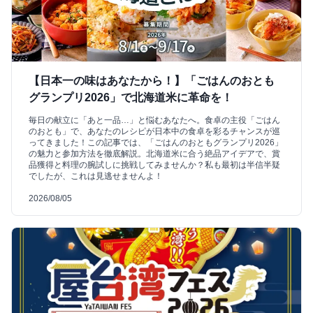
【日本一の味はあなたから！】「ごはんのおとも
グランプリ2026」で北海道米に革命を！
毎日の献立に「あと一品…」と悩むあなたへ。食卓の主役「ごはん
のおとも」で、あなたのレシピが日本中の食卓を彩るチャンスが巡
ってきました！この記事では、「ごはんのおともグランプリ2026」
の魅力と参加方法を徹底解説。北海道米に合う絶品アイデアで、賞
品獲得と料理の腕試しに挑戦してみませんか？私も最初は半信半疑
でしたが、これは見逃せませんよ！
2026/08/05