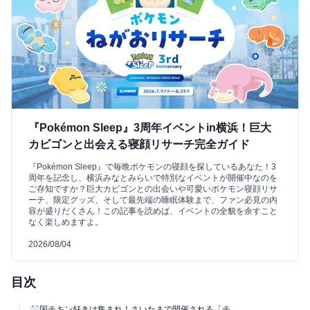
『Pokémon Sleep』3周年イベントin横浜！巨大
カビゴンと出会える寝顔リサーチ完全ガイド
『Pokémon Sleep』で毎晩ポケモンの寝顔を探しているあなた！3
周年を記念し、横浜みなとみらいで特別なイベントが開催中なのを
ご存知ですか？巨大カビゴンとの出会いや可愛いポケモン寝顔リサ
ーチ、限定グッズ、そして最先端の睡眠体験まで、ファン必見の内
容が盛りだくさん！この記事を読めば、イベントの全貌を余すこと
なく楽しめますよ。
2026/08/04
目次
韓国チキン好きは集まれ！さいたまで開催される「チ