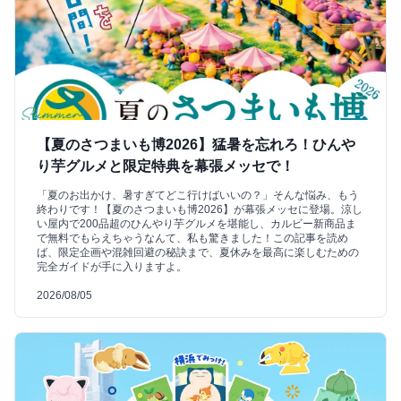
【夏のさつまいも博2026】猛暑を忘れろ！ひんや
り芋グルメと限定特典を幕張メッセで！
「夏のお出かけ、暑すぎてどこ行けばいいの？」そんな悩み、もう
終わりです！【夏のさつまいも博2026】が幕張メッセに登場。涼し
い屋内で200品超のひんやり芋グルメを堪能し、カルビー新商品ま
で無料でもらえちゃうなんて、私も驚きました！この記事を読め
ば、限定企画や混雑回避の秘訣まで、夏休みを最高に楽しむための
完全ガイドが手に入りますよ。
2026/08/05