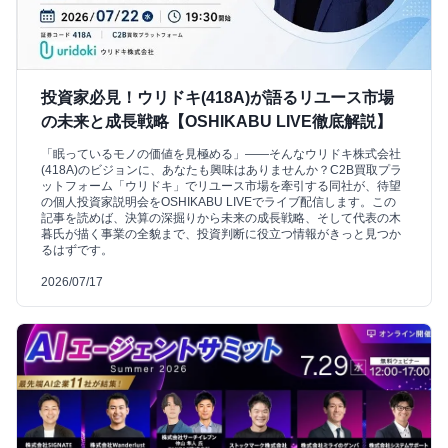
投資家必見！ウリドキ(418A)が語るリユース市場
の未来と成長戦略【OSHIKABU LIVE徹底解説】
「眠っているモノの価値を見極める」――そんなウリドキ株式会社
(418A)のビジョンに、あなたも興味はありませんか？C2B買取プラ
ットフォーム「ウリドキ」でリユース市場を牽引する同社が、待望
の個人投資家説明会をOSHIKABU LIVEでライブ配信します。この
記事を読めば、決算の深掘りから未来の成長戦略、そして代表の木
暮氏が描く事業の全貌まで、投資判断に役立つ情報がきっと見つか
るはずです。
2026/07/17