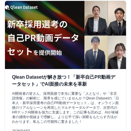
Qlean Datasetが解き放つ！「新卒自己PR動画デ
ータセット」でAI面接の未来を革新
AI開発者の皆さん、採用面接で本当に重要な「人となり」や「非言
語情報」の解析に、限界を感じていませんか？Qlean Datasetの「日
本人・新卒採用選考の自己PR動画データセット」は、オンライン面
接のリアルなシーンを再現したマルチモーダルデータで、次世代の
HRテックAI開発を強力に支援します。この記事を読めば、AIが候補
者の感情や視線まで理解し、より公平で深い洞察をもたらす方法が
わかります。私もこの可能性に驚きました！
2026/04/03