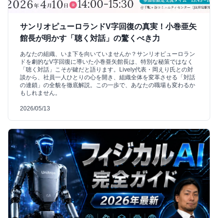
サンリオピューロランドV字回復の真実！小巻亜矢
館長が明かす「聴く対話」の驚くべき力
あなたの組織、いま下を向いていませんか？サンリオピューロラン
ドを劇的なV字回復に導いた小巻亜矢館長は、特別な秘策ではなく
「聴く対話」こそが鍵だと語ります。Lively代表・岡えり氏との対
談から、社員一人ひとりの心を開き、組織全体を変革させる「対話
の連鎖」の全貌を徹底解説。この一歩で、あなたの職場も変わるか
もしれません。
2026/05/13