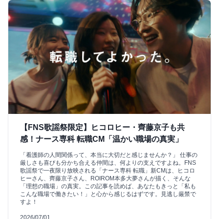
【FNS歌謡祭限定】ヒコロヒー・齊藤京子も共
感！ナース専科 転職CM「温かい職場の真実」
「看護師の人間関係って、本当に大切だと感じませんか？」 仕事の
厳しさも喜びも分かち合える仲間は、何よりの支えですよね。FNS
歌謡祭で一夜限り放映される「ナース専科 転職」新CMは、ヒコロ
ヒーさん、齊藤京子さん、ROIROM本多大夢さんが描く、そんな
「理想の職場」の真実。この記事を読めば、あなたもきっと「私も
こんな職場で働きたい！」と心から感じるはずです。見逃し厳禁で
すよ！
2026/07/01