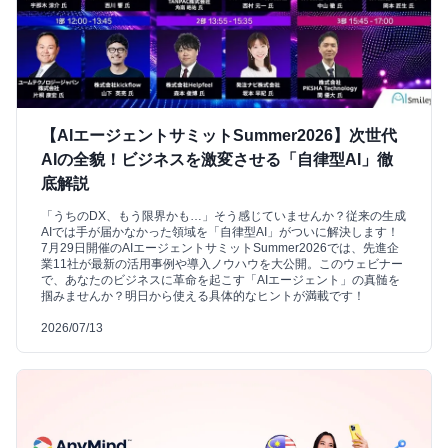
【AIエージェントサミットSummer2026】次世代
AIの全貌！ビジネスを激変させる「自律型AI」徹
底解説
「うちのDX、もう限界かも…」そう感じていませんか？従来の生成
AIでは手が届かなかった領域を「自律型AI」がついに解決します！
7月29日開催のAIエージェントサミットSummer2026では、先進企
業11社が最新の活用事例や導入ノウハウを大公開。このウェビナー
で、あなたのビジネスに革命を起こす「AIエージェント」の真髄を
掴みませんか？明日から使える具体的なヒントが満載です！
2026/07/13