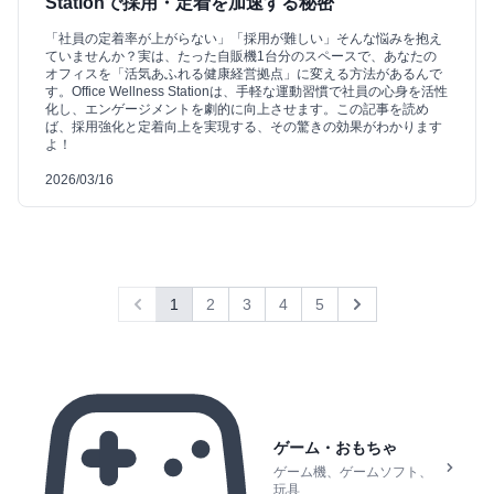
Stationで採用・定着を加速する秘密
「社員の定着率が上がらない」「採用が難しい」そんな悩みを抱え
ていませんか？実は、たった自販機1台分のスペースで、あなたの
オフィスを「活気あふれる健康経営拠点」に変える方法があるんで
す。Office Wellness Stationは、手軽な運動習慣で社員の心身を活性
化し、エンゲージメントを劇的に向上させます。この記事を読め
ば、採用強化と定着向上を実現する、その驚きの効果がわかります
よ！
2026/03/16
1
2
3
4
5
Previous
Next
ゲーム・おもちゃ
ゲーム機、ゲームソフト、
玩具