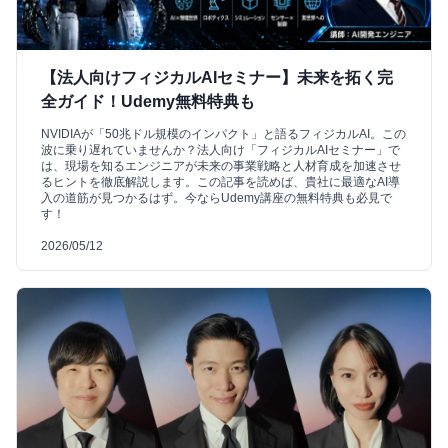
【法人向けフィジカルAIセミナー】未来を拓く完
全ガイド！Udemy無料特典も
NVIDIAが「50兆ドル規模のインパクト」と語るフィジカルAI。この
波に乗り遅れていませんか？法人向け「フィジカルAIセミナー」で
は、現場を知るエンジニアが未来の事業戦略と人材育成を加速させ
るヒントを徹底解説します。この記事を読めば、貴社に最適なAI導
入の道筋が見つかるはず。今ならUdemy講座の無料特典も必見で
す！
2026/05/12