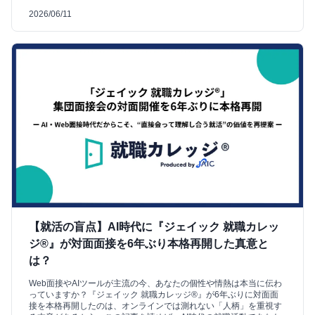
2026/06/11
【就活の盲点】AI時代に『ジェイック 就職カレッ
ジ®』が対面面接を6年ぶり本格再開した真意と
は？
Web面接やAIツールが主流の今、あなたの個性や情熱は本当に伝わ
っていますか？『ジェイック 就職カレッジ®』が6年ぶりに対面面
接を本格再開したのは、オンラインでは測れない「人柄」を重視す