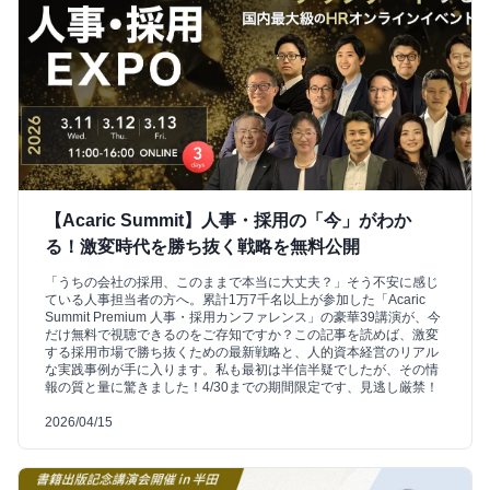
【Acaric Summit】人事・採用の「今」がわか
る！激変時代を勝ち抜く戦略を無料公開
「うちの会社の採用、このままで本当に大丈夫？」そう不安に感じ
ている人事担当者の方へ。累計1万7千名以上が参加した「Acaric
Summit Premium 人事・採用カンファレンス」の豪華39講演が、今
だけ無料で視聴できるのをご存知ですか？この記事を読めば、激変
する採用市場で勝ち抜くための最新戦略と、人的資本経営のリアル
な実践事例が手に入ります。私も最初は半信半疑でしたが、その情
報の質と量に驚きました！4/30までの期間限定です、見逃し厳禁！
2026/04/15