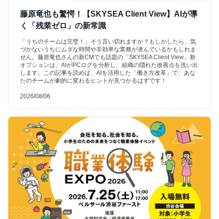
藤原竜也も驚愕！【SKYSEA Client View】AIが導
く「残業ゼロ」の新常識
「うちのチームは完璧！」そう言い切れますか？もしかしたら、気
づかないうちにムダな時間や非効率な業務が潜んでいるかもしれま
せん。藤原竜也さんの新CMでも話題の「SKYSEA Client View」新
オプションは、AIがPCログを分析し、組織の隠れた改善点を洗い出
します。この記事を読めば、AIを活用した「働き方改革」で、あな
たのチームが劇的に変わるヒントが見つかるはずです！
2026/08/06