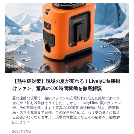
【熱中症対策】現場の夏が変わる！LivelyLife腰掛
けファン、驚異の100時間稼働を徹底解説
夏の過酷な現場で、腰掛けファンの充電切れに悩んだ経験はありま
せんか？私も以前はそうでした。しかし、LivelyLifeの腰掛けファン
が、その常識を覆します！驚異の100時間連続稼働に加え、防塵防
滴・スマホ充電まで完備。この記事を読めば、もう夏の暑さに怯え
る必要がなくなりますよ。現場の救世主となるその秘密を、徹底解
説します！
2026/06/05