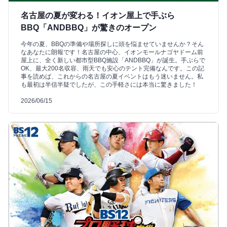
名古屋の夏が変わる！イオン屋上で手ぶら
BBQ「ANDBBQ」が驚きのオープン
今年の夏、BBQの準備や場所探しに頭を悩ませていませんか？そん
なあなたに朗報です！名古屋の中心、イオンモールナゴヤドーム前
屋上に、全く新しい都市型BBQ施設「ANDBBQ」が誕生。手ぶらで
OK、最大200名収容、雨天でも安心のテント完備なんです。この記
事を読めば、これからの名古屋の夏イベントはもう迷いません。私
も最初は半信半疑でしたが、この手軽さには本当に驚きました！
2026/06/15