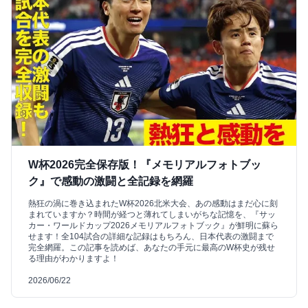
W杯2026完全保存版！『メモリアルフォトブッ
ク』で感動の激闘と全記録を網羅
熱狂の渦に巻き込まれたW杯2026北米大会、あの感動はまだ心に刻
まれていますか？時間が経つと薄れてしまいがちな記憶を、『サッ
カー・ワールドカップ2026メモリアルフォトブック』が鮮明に蘇ら
せます！全104試合の詳細な記録はもちろん、日本代表の激闘まで
完全網羅。この記事を読めば、あなたの手元に最高のW杯史が残せ
る理由がわかりますよ！
2026/06/22