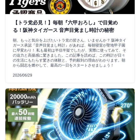
【トラ党必見！】毎朝『六甲おろし』で目覚め
る！阪神タイガース 音声目覚まし時計の秘密
朝、もっと気分を上げたいトラ党の皆さん、いませんか？ 阪神タイ
ガース承認『音声目覚まし時計』があれば、毎朝寝室が聖地甲子園
に早変わり！ 私も最初は半信半疑でしたが、実際に使ってみて、そ
の迫力と高揚感に驚きました。この記事を読めば、この時計が日々
の生活にもたらす驚きの体験と、予約殺到の理由がわかります。朝
から闘志を燃やして、最高の一日をスタートさせましょう！
2026/06/29