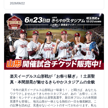
2026/06/22
楽天イーグルス山形戦が「お祭り騒ぎ」！土居聖
真・本間朋晃が魅せるきらやかスタジアムの全貌
「今年の楽天イーグルス山形戦は一味違う！」と聞けば、あなたも
ワクワクしませんか？きらやかスタジアムが、あの「お祭り」に大
変身！モンテディオ山形の土居聖真選手、新日本プロレスの本間朋
晃選手も登場し、地元山形が一体となる熱狂の一日を徹底解説。こ
の記事を読めば、見逃せないイベントのすべてがわかります。私も