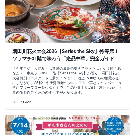
隅田川花火大会2026【Series the Sky】特等席！
ソラマチ31階で味わう「絶品中華」完全ガイド
「今年こそ、人混みとは無縁の最高の場所で花火を…」そう願うあ
なたへ。東京ソラマチ31階【Series the Sky】が贈る、隅田川花火
大会特別コースはまさに夢のようです。地上150mからの絶景を独
占しながら、A5和牛や伊勢海老のプレミアム中華とシャンパーニュ
含むフリーフローを心ゆくまで。この記事を読めば、忘れられない
夏の夜を過ごすためのすべてがわかります。
2026/06/22