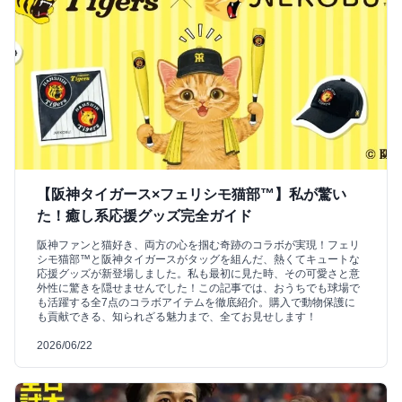
【阪神タイガース×フェリシモ猫部™】私が驚い
た！癒し系応援グッズ完全ガイド
阪神ファンと猫好き、両方の心を掴む奇跡のコラボが実現！フェリ
シモ猫部™と阪神タイガースがタッグを組んだ、熱くてキュートな
応援グッズが新登場しました。私も最初に見た時、その可愛さと意
外性に驚きを隠せませんでした！この記事では、おうちでも球場で
も活躍する全7点のコラボアイテムを徹底紹介。購入で動物保護に
も貢献できる、知られざる魅力まで、全てお見せします！
2026/06/22