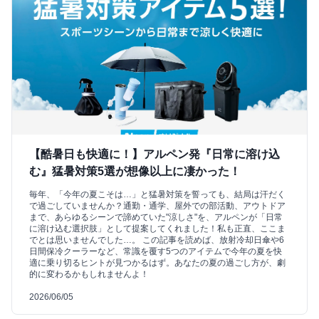
【酷暑日も快適に！】アルペン発『日常に溶け込
む』猛暑対策5選が想像以上に凄かった！
毎年、「今年の夏こそは…」と猛暑対策を誓っても、結局は汗だく
で過ごしていませんか？通勤・通学、屋外での部活動、アウトドア
まで、あらゆるシーンで諦めていた"涼しさ"を、アルペンが「日常
に溶け込む選択肢」として提案してくれました！私も正直、ここま
でとは思いませんでした…。 この記事を読めば、放射冷却日傘や6
日間保冷クーラーなど、常識を覆す5つのアイテムで今年の夏を快
適に乗り切るヒントが見つかるはず。あなたの夏の過ごし方が、劇
的に変わるかもしれませんよ！
2026/06/05