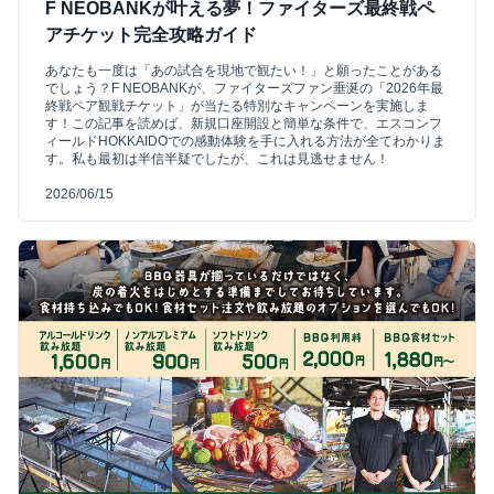
F NEOBANKが叶える夢！ファイターズ最終戦ペ
アチケット完全攻略ガイド
あなたも一度は「あの試合を現地で観たい！」と願ったことがある
でしょう？F NEOBANKが、ファイターズファン垂涎の「2026年最
終戦ペア観戦チケット」が当たる特別なキャンペーンを実施しま
す！この記事を読めば、新規口座開設と簡単な条件で、エスコンフ
ィールドHOKKAIDOでの感動体験を手に入れる方法が全てわかりま
す。私も最初は半信半疑でしたが、これは見逃せません！
2026/06/15