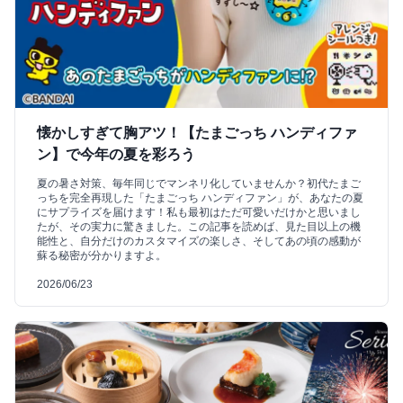
懐かしすぎて胸アツ！【たまごっち ハンディファ
ン】で今年の夏を彩ろう
夏の暑さ対策、毎年同じでマンネリ化していませんか？初代たまご
っちを完全再現した「たまごっち ハンディファン」が、あなたの夏
にサプライズを届けます！私も最初はただ可愛いだけかと思いまし
たが、その実力に驚きました。この記事を読めば、見た目以上の機
能性と、自分だけのカスタマイズの楽しさ、そしてあの頃の感動が
蘇る秘密が分かりますよ。
2026/06/23