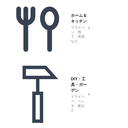
ホーム＆
キッチン
フライパ
ン、包
丁、布団
など
DIY・工
具・ガー
デン
ドライバ
ー、ペン
キ、板な
ど