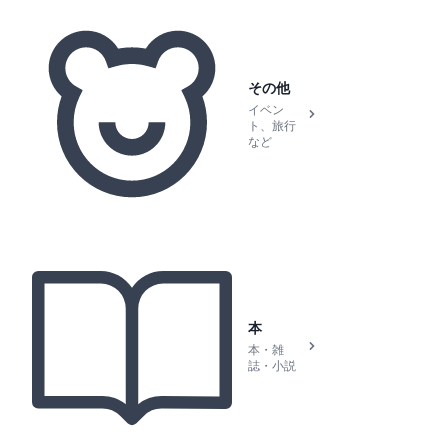
その他
イベン
ト、旅行
など
本
本・雑
誌・小説