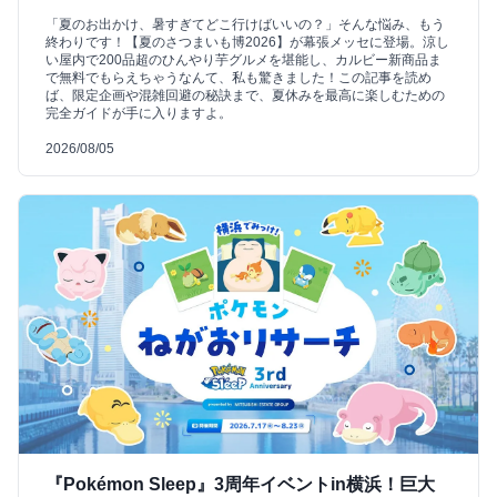
「夏のお出かけ、暑すぎてどこ行けばいいの？」そんな悩み、もう
終わりです！【夏のさつまいも博2026】が幕張メッセに登場。涼し
い屋内で200品超のひんやり芋グルメを堪能し、カルビー新商品ま
で無料でもらえちゃうなんて、私も驚きました！この記事を読め
ば、限定企画や混雑回避の秘訣まで、夏休みを最高に楽しむための
完全ガイドが手に入りますよ。
2026/08/05
『Pokémon Sleep』3周年イベントin横浜！巨大