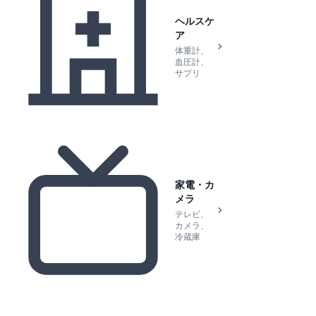
ヘルスケ
ア
体重計、
血圧計、
サプリ
家電・カ
メラ
テレビ、
カメラ、
冷蔵庫