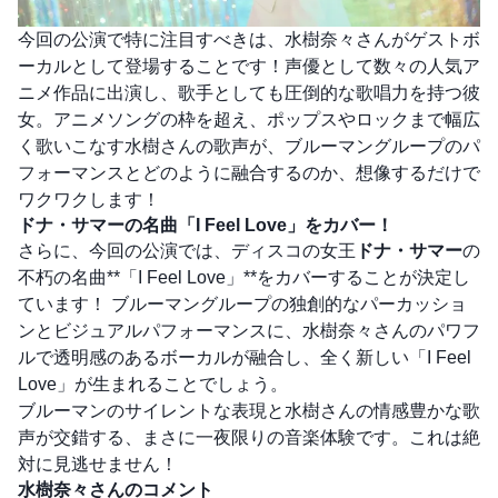
今回の公演で特に注目すべきは、水樹奈々さんがゲストボ
ーカルとして登場することです！声優として数々の人気ア
ニメ作品に出演し、歌手としても圧倒的な歌唱力を持つ彼
女。アニメソングの枠を超え、ポップスやロックまで幅広
く歌いこなす水樹さんの歌声が、ブルーマングループのパ
フォーマンスとどのように融合するのか、想像するだけで
ワクワクします！
ドナ・サマーの名曲「I Feel Love」をカバー！
さらに、今回の公演では、ディスコの女王
ドナ・サマー
の
不朽の名曲**「I Feel Love」**をカバーすることが決定し
ています！ ブルーマングループの独創的なパーカッショ
ンとビジュアルパフォーマンスに、水樹奈々さんのパワフ
ルで透明感のあるボーカルが融合し、全く新しい「I Feel
Love」が生まれることでしょう。
ブルーマンのサイレントな表現と水樹さんの情感豊かな歌
声が交錯する、まさに一夜限りの音楽体験です。これは絶
対に見逃せません！
水樹奈々さんのコメント