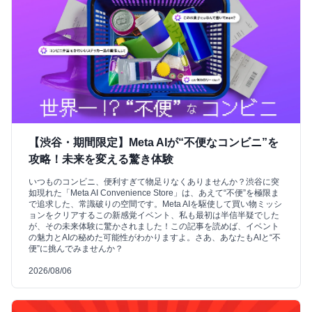
【渋谷・期間限定】Meta AIが“不便なコンビニ”を
攻略！未来を変える驚き体験
いつものコンビニ、便利すぎて物足りなくありませんか？渋谷に突
如現れた「Meta AI Convenience Store」は、あえて“不便”を極限ま
で追求した、常識破りの空間です。Meta AIを駆使して買い物ミッシ
ョンをクリアするこの新感覚イベント、私も最初は半信半疑でした
が、その未来体験に驚かされました！この記事を読めば、イベント
の魅力とAIの秘めた可能性がわかりますよ。さあ、あなたもAIと“不
便”に挑んでみませんか？
2026/08/06