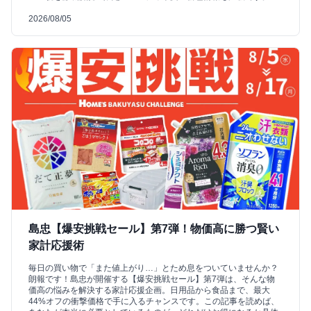
2026/08/05
島忠【爆安挑戦セール】第7弾！物価高に勝つ賢い
家計応援術
毎日の買い物で「また値上がり…」とため息をついていませんか？
朗報です！島忠が開催する【爆安挑戦セール】第7弾は、そんな物
価高の悩みを解決する家計応援企画。日用品から食品まで、最大
44%オフの衝撃価格で手に入るチャンスです。この記事を読めば、