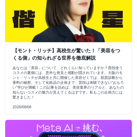
【モント・リッチ】高校生が驚いた！「美容をつ
くる側」の知られざる世界を徹底解説
あなたは「美容」について、どれくらい知っていますか？普段使う
コスメの裏側には、意外な発見と感動が隠されています。大阪のモ
ント・リッチが高校生と共に開催した美容ゼミでは、肌質診断から
香料の秘密、そして化粧品の企画まで、普段は体験できない“おもろ
い”学びが満載！この記事を読めば、美容業界のリアルと、あなたの
知らないコスメの魅力が見えてくるはずです。私もこの企画力には
驚きました！
2026/08/06