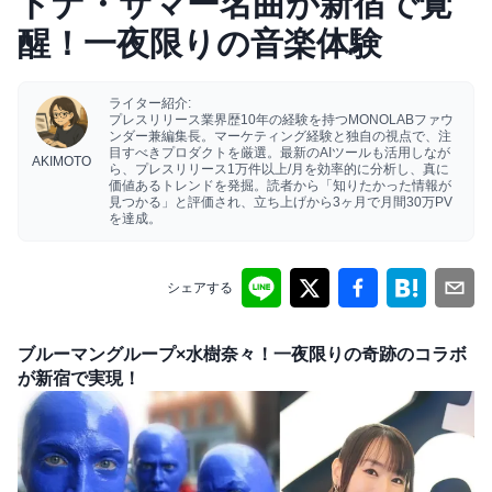
ドナ・サマー名曲が新宿で覚
醒！一夜限りの音楽体験
ライター紹介:
プレスリリース業界歴10年の経験を持つMONOLABファウ
ンダー兼編集長。マーケティング経験と独自の視点で、注
目すべきプロダクトを厳選。最新のAIツールも活用しなが
AKIMOTO
ら、プレスリリース1万件以上/月を効率的に分析し、真に
価値あるトレンドを発掘。読者から「知りたかった情報が
見つかる」と評価され、立ち上げから3ヶ月で月間30万PV
を達成。
シェアする
ブルーマングループ×水樹奈々！一夜限りの奇跡のコラボ
が新宿で実現！