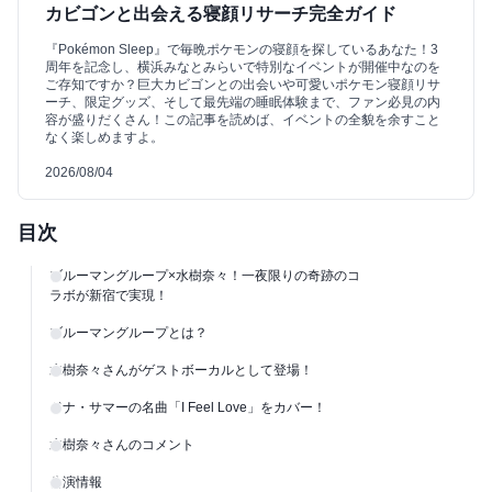
カビゴンと出会える寝顔リサーチ完全ガイド
『Pokémon Sleep』で毎晩ポケモンの寝顔を探しているあなた！3
周年を記念し、横浜みなとみらいで特別なイベントが開催中なのを
ご存知ですか？巨大カビゴンとの出会いや可愛いポケモン寝顔リサ
ーチ、限定グッズ、そして最先端の睡眠体験まで、ファン必見の内
容が盛りだくさん！この記事を読めば、イベントの全貌を余すこと
なく楽しめますよ。
2026/08/04
目次
ブルーマングループ×水樹奈々！一夜限りの奇跡のコ
ラボが新宿で実現！
ブルーマングループとは？
水樹奈々さんがゲストボーカルとして登場！
ドナ・サマーの名曲「I Feel Love」をカバー！
水樹奈々さんのコメント
公演情報