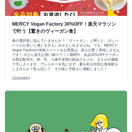
MERCY Vegan Factory 30%OFF！楽天マラソン
で叶う【驚きのヴィーガン食】
食の選択肢に悩んでいませんか？「ヴィーガン」と聞くと、少しハ
ードルが高いと感じる方もいるかもしれませんね。でも、MERCY
Vegan Factoryの本格スイーツ＆お惣菜は、誰もが驚く美味しさなん
です！ 今なら楽天お買い物マラソン期間中、全品30%OFFクーポン
を限定配布中。卵・乳・小麦不使用の絶品グルメが、まさかの価格
で手に入ります。アレルギーを気にせず、夏を彩る特別な食体験を
しませんか？私も試して、その味と手軽さに感動しました！
2026/08/07