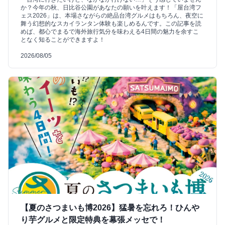
か？今年の秋、日比谷公園があなたの願いを叶えます！「屋台湾フ
ェス2026」は、本場さながらの絶品台湾グルメはもちろん、夜空に
舞う幻想的なスカイランタン体験も楽しめるんです。この記事を読
めば、都心でまるで海外旅行気分を味わえる4日間の魅力を余すこ
となく知ることができますよ！
2026/08/05
【夏のさつまいも博2026】猛暑を忘れろ！ひんや
り芋グルメと限定特典を幕張メッセで！