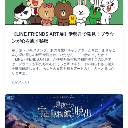
【LINE FRIENDS ART展】伊勢丹で発見！ブラウ
ンが心を癒す秘密
毎日使うLINEスタンプ。あの可愛いキャラクターたちに、まさかこ
んな深い癒しの秘密が隠されていたなんて、ご存知でしたか？
「LINE FRIENDS ART展」が伊勢丹新宿店で初開催！この記事で
は、ブラウンが私たちの心にそっと寄り添う、その知られざる魅力
を徹底解説します。あなたの日常を彩るアートの力、きっと見つか
りますよ。
2026/08/07