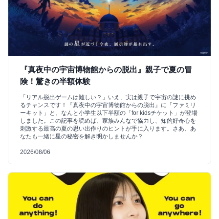
『真夜中の宇宙博物館からの脱出』親子で夏の冒
険！驚きの半額体験
「リアル脱出ゲームは難しい？」いえ、実は親子で宇宙の謎に挑め
るチャンスです！『真夜中の宇宙博物館からの脱出』に「ファミリ
ーキット」と、なんと小学生以下半額の「for kidsチケット」が登場
しました。この記事を読めば、家族みんなで協力し、知的好奇心を
刺激する最高の夏の思い出作りのヒントが手に入ります。さあ、あ
なたも一緒に星の秘密を解き明かしませんか？
2026/08/06