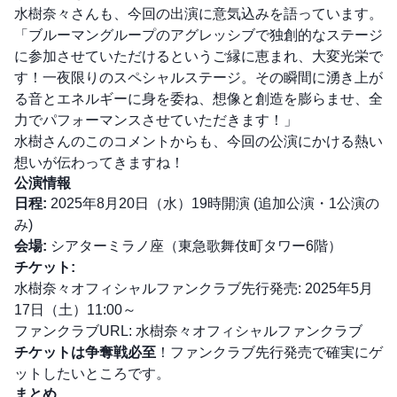
水樹奈々さんも、今回の出演に意気込みを語っています。
「ブルーマングループのアグレッシブで独創的なステージ
に参加させていただけるというご縁に恵まれ、大変光栄で
す！一夜限りのスペシャルステージ。その瞬間に湧き上が
る音とエネルギーに身を委ね、想像と創造を膨らませ、全
力でパフォーマンスさせていただきます！」
水樹さんのこのコメントからも、今回の公演にかける熱い
想いが伝わってきますね！
公演情報
日程:
2025年8月20日（水）19時開演 (追加公演・1公演の
み)
会場:
シアターミラノ座（東急歌舞伎町タワー6階）
チケット:
水樹奈々オフィシャルファンクラブ先行発売: 2025年5月
17日（土）11:00～
ファンクラブURL:
水樹奈々オフィシャルファンクラブ
チケットは争奪戦必至
！ファンクラブ先行発売で確実にゲ
ットしたいところです。
まとめ