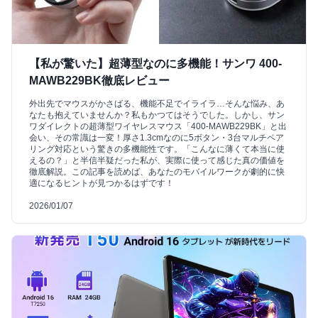
【私が驚いた】超薄型なのに多機能！サンワ 400-
MAWB229BK徹底レビュー
外出先でマウスがかさばる、機能不足でイライラ…そんな悩み、あ
なたも抱えていませんか？私もかつてはそうでした。しかし、サン
ワダイレクトの超薄型ワイヤレスマウス「400-MAWB229BK」と出
会い、その常識は一変！厚さ1.3cmなのに5ボタン・3台マルチペア
リング対応という驚きの多機能性です。「こんなに薄くて本当に使
えるの？」と半信半疑だった私が、実際に使って感じた真の価値を
徹底解説。この記事を読めば、あなたのモバイルワークが劇的に快
適になるヒントが見つかるはずです！
2026/01/07