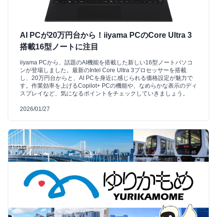
AI PCが20万円台から！iiyama PCのCore Ultra 3
搭載16型ノートに注目
iiyama PCから、話題のAI機能を搭載した新しい16型ノートパソコ
ンが登場しました。最新のIntel Core Ultra 3プロセッサーを搭載
し、20万円台からと、AI PCを身近に感じられる価格設定が魅力で
す。作業効率を上げるCopilot+ PCの機能や、なめらかな表示のディ
スプレイなど、気になるポイントをチェックしていきましょう。
2026/01/27