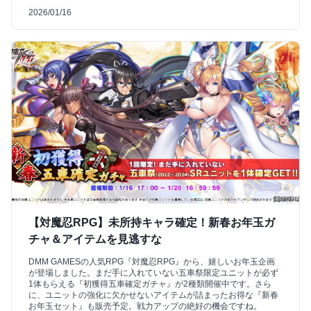
2026/01/16
【対魔忍RPG】未所持キャラ確定！新春お年玉ガ
チャ＆アイテムを見逃すな
DMM GAMESの人気RPG『対魔忍RPG』から、嬉しいお年玉企画
が登場しました。まだ手に入れていない五車祭限定ユニットが必ず
1体もらえる『初獲得五車確定ガチャ』が2種類開催中です。さら
に、ユニットの強化に欠かせないアイテムが詰まったお得な『新春
お年玉セット』も販売予定。戦力アップの絶好の機会ですね。