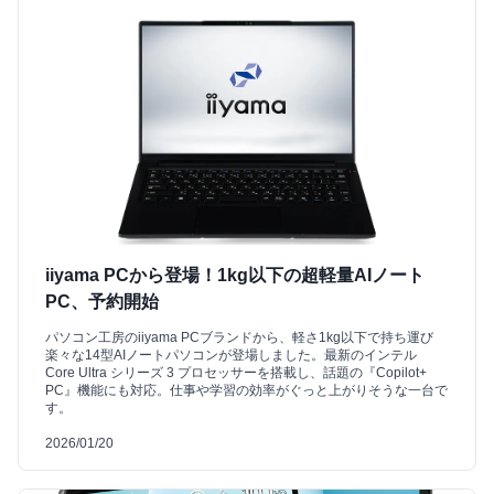
iiyama PCから登場！1kg以下の超軽量AIノート
PC、予約開始
パソコン工房のiiyama PCブランドから、軽さ1kg以下で持ち運び
楽々な14型AIノートパソコンが登場しました。最新のインテル
Core Ultra シリーズ 3 プロセッサーを搭載し、話題の『Copilot+
PC』機能にも対応。仕事や学習の効率がぐっと上がりそうな一台で
す。
2026/01/20