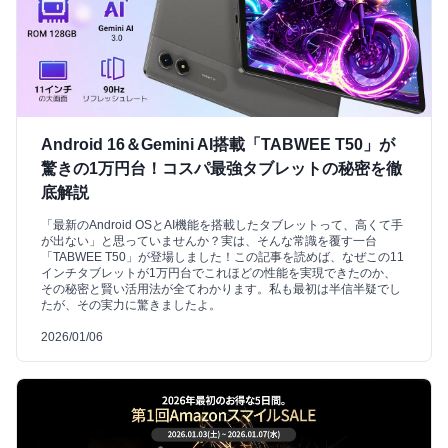
Android 16＆Gemini AI搭載「TABWEE T50」が
驚きの1万円台！コスパ最強タブレットの秘密を徹
底解説
「最新のAndroid OSとAI機能を搭載したタブレットって、高くて手
が出ない」と思っていませんか？実は、そんな常識を覆す一台
「TABWEE T50」が登場しました！この記事を読めば、なぜこの11
インチタブレットが1万円台でこれほどの性能を実現できたのか、
その秘密と賢い活用法が全てわかります。私も最初は半信半疑でし
たが、その実力に驚きましたよ。
2026/01/06