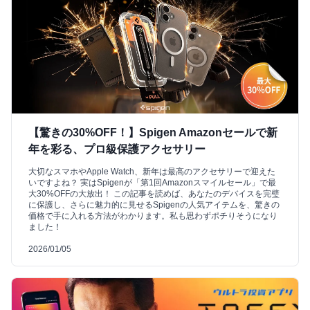
【驚きの30%OFF！】Spigen Amazonセールで新
年を彩る、プロ級保護アクセサリー
大切なスマホやApple Watch、新年は最高のアクセサリーで迎えた
いですよね？ 実はSpigenが「第1回Amazonスマイルセール」で最
大30%OFFの大放出！ この記事を読めば、あなたのデバイスを完璧
に保護し、さらに魅力的に見せるSpigenの人気アイテムを、驚きの
価格で手に入れる方法がわかります。私も思わずポチりそうになり
ました！
2026/01/05