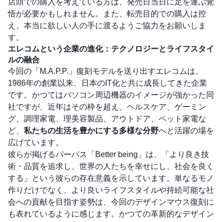
店頭での購入を考えている方は、発売日当日に足を運ぶ覚
悟が必要かもしれません。また、転売目的での購入は控
え、本当に欲しい人の手に渡るようご協力をお願いしま
す。
エレコムという企業の進化：テクノロジーとライフスタイ
ルの融合
今回の「M.A.P.P.」復刻モデルを送り出すエレコムは、
1986年の創業以来、日本のIT化と共に成長してきた企業
です。かつてはパソコン周辺機器のイメージが強かった同
社ですが、近年はその枠を超え、ヘルスケア、ゲーミン
グ、調理家電、理美容製品、アウトドア、ペット家電な
ど、
私たちの生活を豊かにする多様な分野
へと活躍の場を
広げています。
彼らが掲げるパーパス「Better being」は、「より良き技
術・品質を追求し、世界の人たちを幸せにし、社会を良く
する」という彼らの存在意義を示しています。単なるモノ
作りだけでなく、より良いライフスタイルや持続可能な社
会への貢献を目指す姿勢は、今回のデザインマウス復刻に
も表れているように感じます。かつての革新的なデザイン