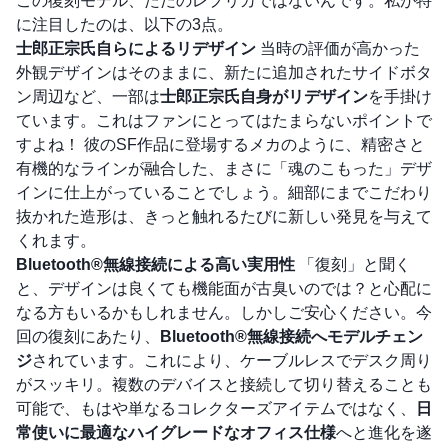
この復刻モデル、ただのレプリカではないんです。私が特
に注目したのは、以下の3点。
士郎正宗氏自らによるリデザイン
当時の評価が高かった
外観デザインはそのままに、新たに追加されたサイドボタ
ン周辺など、一部は
士郎正宗氏自身がリデザイン
を手掛け
ています。これはファンにとってはたまらないポイントで
すよね！ 彼のSF作品に登場するメカのように、精密さと
有機的なラインが融合した、まさに「魂のこもった」デザ
インに仕上がっていることでしょう。細部にまでこだわり
抜かれた造形は、きっと触れるたびに新しい発見を与えて
くれます。
Bluetooth®無線接続による高い実用性
「復刻」と聞く
と、デザインは良くても機能面が古臭いのでは？と心配に
なる方もいるかもしれません。しかしご安心ください。今
回の復刻にあたり、
Bluetooth®無線接続へモデルチェン
ジ
されています。これにより、ケーブルレスでデスク周り
がスッキリ。複数のデバイスと接続して切り替えることも
可能で、もはや単なるコレクターズアイテムではなく、
日
常使いに最適なハイグレードなオフィス仕様
へと進化を遂