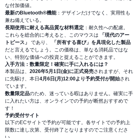
な付加価値。
最新のBluetooth®機能
：デザインだけでなく、実用性も
兼ね備えている。
長期使用に耐える高品質な材料選定
：耐久性への配慮。
これらを総合的に考えると、このマウスは
「現代のアー
トピース」
であり、
「所有する喜び」を具現化した製品
だと言えるでしょう。この価格は、単なる消耗品ではな
い、特別な価値への投資と捉えることができます。
入手方法：数量限定！確実に手に入れるには？
本製品は、
2026年5月1日(金)に正式発売
されますが、それ
に先駆け、本日
4月6日(月)12:00より予約受付が開始
され
ています。
数量限定品
のため、迷っている暇はありません。確実に手
に入れたい方は、オンラインでの予約が断然おすすめで
す！
予約受付サイト
以下のECサイトで予約が可能です。各サイトでの予約上
限数に達し次第、受付終了となりますのでご注意くださ
い。