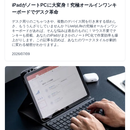
iPadがノートPCに大変身！究極オールインワンキ
ーボードでデスク革命
デスク周りのごちゃつきや、複数のデバイス間を行き来する煩わし
さ、もううんざりしていませんか？LivelyLifeの究極オールインワン
キーボードがあれば、そんな悩みは過去のものに！マウス不要でテ
ンキーも搭載、あなたのiPadがまさかのノートPC化で作業効率も爆
上がりします。この記事を読めば、あなたのワークスタイルが劇的
に変わる秘密がわかりますよ。
2026/07/09