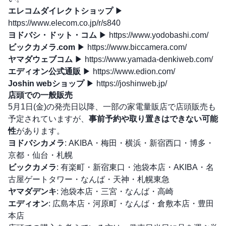
エレコムダイレクトショップ
▶
https://www.elecom.co.jp/r/s840
ヨドバシ・ドット・コム
▶
https://www.yodobashi.com/
ビックカメラ.com
▶
https://www.biccamera.com/
ヤマダウェブコム
▶
https://www.yamada-denkiweb.com/
エディオン公式通販
▶
https://www.edion.com/
Joshin webショップ
▶
https://joshinweb.jp/
店頭での一般販売
5月1日(金)の発売日以降、一部の家電量販店で店頭販売も
予定されていますが、
事前予約や取り置きはできない可能
性
があります。
ヨドバシカメラ
: AKIBA・梅田・横浜・新宿西口・博多・
京都・仙台・札幌
ビックカメラ
: 有楽町・新宿東口・池袋本店・AKIBA・名
古屋ゲートタワー・なんば・天神・札幌東急
ヤマダデンキ
: 池袋本店・三宮・なんば・高崎
エディオン
: 広島本店・河原町・なんば・倉敷本店・豊田
本店