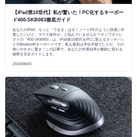
【iPad第10世代】私が驚いた！PC化するキーボー
ド400-SKB083徹底ガイド
あなたのiPad、もっと「できる」はず！ノートPCのように快適に作
業したいけど、マウス操作が…と悩んでいませんか？サンワダイレ
クトの「400-SKB083」は、iPad第10世代をPCに変えるタッチパッ
ド付Bluetoothキーボードです。私も最初は半信半疑でしたが、その
使いやすさに驚き！この記事で、あなたの作業効率が劇的に変わる
秘密を完全ガイドします。
2026/06/03