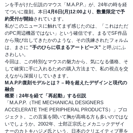
ンを手がけた伝説のマウス「M.A.P.P.」が、24年の時を経
てついに復刻。本日
4月6日(月)12:00より、数量限定で予
約受付が開始
されています。
私がこのニュースに触れてまず感じたのは、「これはただ
のPC周辺機器ではない」という確信です。まるでSF作品
から飛び出してきたかのような、その洗練されたフォルム
は、まさに
"手のひらに収まるアートピース"
と呼ぶにふ
さわしい。
今回は、この特別なマウスの魅力から、気になる価格、そ
して確実に手に入れるための購入方法まで、私の視点を交
えながら深掘りしていきます。
M.A.P.P.復刻モデルとは？ – 時を超えたデザインと現代の
融合
概要：24年を経て「再起動」する伝説
「M.A.P.P.（THE MECHANICAL DESIGNERS
ACCELERATE THE PERIPHERAL PRODUCTS）」プロ
ジェクト。この言葉を聞いて胸が高鳴る方も多いのではな
いでしょうか。2002年、士郎正宗氏とメカニックデザイ
ナーのカトキハジメ氏という、日本のクリエイティブ界を