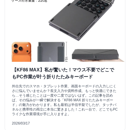
【KF86 MAX】私が驚いた！マウス不要でどこで
もPC作業が叶う折りたたみキーボード
外出先でのスマホ・タブレット作業、画面キーボードの入力しにく
さに悩んでいませんか？長文入力や資料作成、もっと快適にできた
ら…そう感じたことは一度や二度ではないはず。この記事を読め
ば、その悩みが一瞬で解決する「KF86 MAX 折りたたみキーボー
ド」の魅力がわかります。私も最初は半信半疑でしたが、タッチパ
ネルと携帯性の両立に本当に驚きました！これ一台で、どこでもPC
ライクな作業環境が手に入りますよ。
2026/03/17