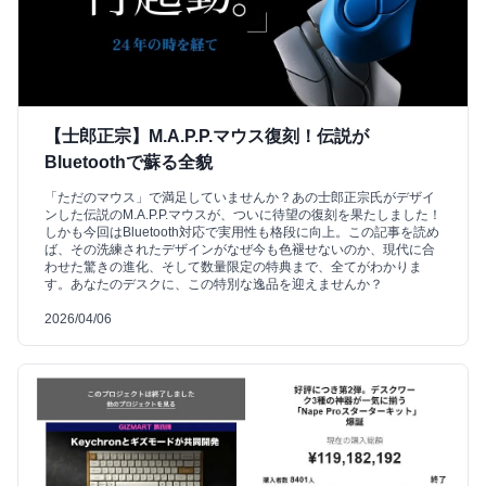
【士郎正宗】M.A.P.P.マウス復刻！伝説が
Bluetoothで蘇る全貌
「ただのマウス」で満足していませんか？あの士郎正宗氏がデザイ
ンした伝説のM.A.P.P.マウスが、ついに待望の復刻を果たしました！
しかも今回はBluetooth対応で実用性も格段に向上。この記事を読め
ば、その洗練されたデザインがなぜ今も色褪せないのか、現代に合
わせた驚きの進化、そして数量限定の特典まで、全てがわかりま
す。あなたのデスクに、この特別な逸品を迎えませんか？
2026/04/06