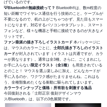
げているのです。
💡Bluetooth®無線接続って？
Bluetooth®は、数m程度の
短い距離でワイヤレス通信を行う技術のこと。ケーブルが
不要になるので、机の上がごちゃつかず、見た目もスマー
トになります。対応するパソコンやタブレット、スマート
フォンなど、様々な機器と手軽に接続できるのが大きなメ
リットです。
ファン垂涎の描き下ろしイラストカード
本パッケージに
は、マウスのカラーごとに、
士郎氏描き下ろしのイラスト
カード
が封入されています（イラストは共通ですが、カラ
ーが異なります）。通常は全3種。さらに、ごくまれにし
か手に入らない
限定イラスト（全1種）
も用意されている
とのこと！ マウスを選ぶ楽しみに加え、どんなカードが
手に入るのか、ワクワク感がたまりませんね。これはも
う、全種類集めたくなる衝動に駆られてしまいます。
カラーラインナップと価格：所有欲を刺激する逸品
今回復刻される「士郎正宗 復刻デザインマウ
ス/Bluetooth」は、以下の3色展開です。