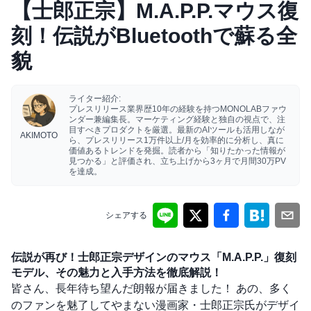
【士郎正宗】M.A.P.P.マウス復
刻！伝説がBluetoothで蘇る全
貌
ライター紹介:
プレスリリース業界歴10年の経験を持つMONOLABファウ
ンダー兼編集長。マーケティング経験と独自の視点で、注
目すべきプロダクトを厳選。最新のAIツールも活用しなが
AKIMOTO
ら、プレスリリース1万件以上/月を効率的に分析し、真に
価値あるトレンドを発掘。読者から「知りたかった情報が
見つかる」と評価され、立ち上げから3ヶ月で月間30万PV
を達成。
シェアする
伝説が再び！士郎正宗デザインのマウス「M.A.P.P.」復刻
モデル、その魅力と入手方法を徹底解説！
皆さん、長年待ち望んだ朗報が届きました！ あの、多く
のファンを魅了してやまない漫画家・士郎正宗氏がデザイ