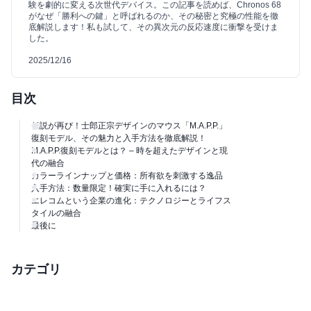
験を劇的に変える次世代デバイス。この記事を読めば、Chronos 68
がなぜ「勝利への鍵」と呼ばれるのか、その秘密と究極の性能を徹
底解説します！私も試して、その異次元の反応速度に衝撃を受けま
した。
2025/12/16
目次
伝説が再び！士郎正宗デザインのマウス「M.A.P.P.」
復刻モデル、その魅力と入手方法を徹底解説！
M.A.P.P.復刻モデルとは？ – 時を超えたデザインと現
代の融合
カラーラインナップと価格：所有欲を刺激する逸品
入手方法：数量限定！確実に手に入れるには？
エレコムという企業の進化：テクノロジーとライフス
タイルの融合
最後に
カテゴリ