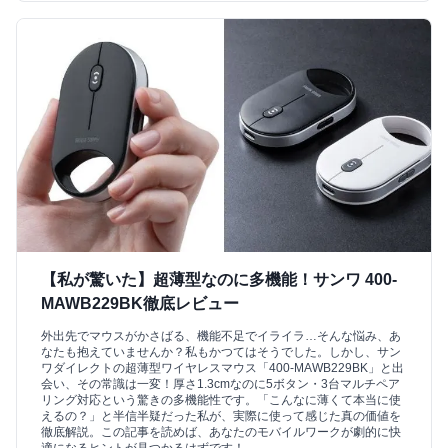
【私が驚いた】超薄型なのに多機能！サンワ 400-
MAWB229BK徹底レビュー
外出先でマウスがかさばる、機能不足でイライラ…そんな悩み、あ
なたも抱えていませんか？私もかつてはそうでした。しかし、サン
ワダイレクトの超薄型ワイヤレスマウス「400-MAWB229BK」と出
会い、その常識は一変！厚さ1.3cmなのに5ボタン・3台マルチペア
リング対応という驚きの多機能性です。「こんなに薄くて本当に使
えるの？」と半信半疑だった私が、実際に使って感じた真の価値を
徹底解説。この記事を読めば、あなたのモバイルワークが劇的に快