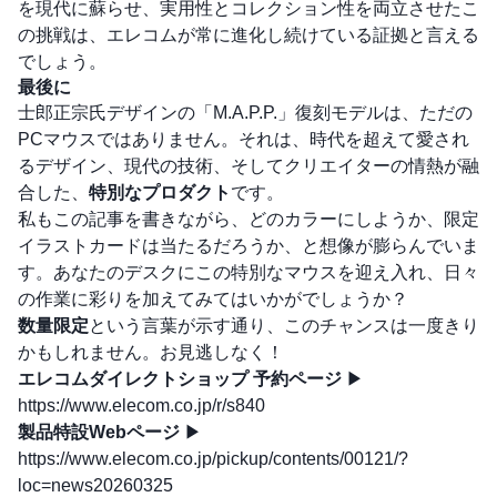
を現代に蘇らせ、実用性とコレクション性を両立させたこ
の挑戦は、エレコムが常に進化し続けている証拠と言える
でしょう。
最後に
士郎正宗氏デザインの「M.A.P.P.」復刻モデルは、ただの
PCマウスではありません。それは、時代を超えて愛され
るデザイン、現代の技術、そしてクリエイターの情熱が融
合した、
特別なプロダクト
です。
私もこの記事を書きながら、どのカラーにしようか、限定
イラストカードは当たるだろうか、と想像が膨らんでいま
す。あなたのデスクにこの特別なマウスを迎え入れ、日々
の作業に彩りを加えてみてはいかがでしょうか？
数量限定
という言葉が示す通り、このチャンスは一度きり
かもしれません。お見逃しなく！
エレコムダイレクトショップ 予約ページ
▶
https://www.elecom.co.jp/r/s840
製品特設Webページ
▶
https://www.elecom.co.jp/pickup/contents/00121/?
loc=news20260325