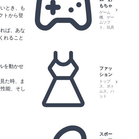
もちゃ
たいとき、も
ゲーム
クトから登
機、ゲー
ムソフ
ト、玩具
れば、あな
てくれること
ソルを動かせ
ファッ
ション
見た時、ま
トップ
ス、ボト
護性能、そし
ムス、ハ
ット
スポー