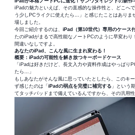
iPadが本格ノートPCに進化！サンワダイレクトの新
iPadの魅力といえば、その直感的な操作性と、どこ
う少しPCライクに使えたら…」と感じたことはありま
場しました。
今回ご紹介するのは、
iPad（第10世代）専用のケース付き
たのiPadがまるで高性能なノートPCのように早変わ
間違いなしですよ。
あなたのiPad、こんな風に生まれ変わる！
概要：iPadの可能性を解き放つキーボードケース
「iPadは好きだけど、長文入力や資料作成はやっぱり
たら…」
もしあなたがそんな風に思っていたとしたら、このキー
ず感じたのは「
iPadの弱点を完璧に補完する
」という
てタッチパッドまで備えているんですから、その汎用性