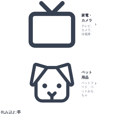
家電・
カメラ
テレビ、
カメラ、
冷蔵庫
ペット
用品
ペットフ
ード、ペ
ットおも
ちゃ
と包み込む
手