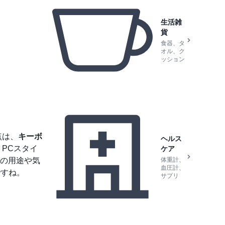
生活雑
貨
食器、タ
オル、ク
ッション
点は、
キーボ
ヘルス
PCスタイ
ケア
の用途や気
体重計、
血圧計、
ですね。
サプリ