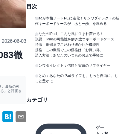
目次
iPadが本格ノートPCに進化！サンワダイレクトの新
作キーボードケースが「あと一歩」を埋める
あなたのiPad、こんな風に生まれ変わる！
概要：iPadの可能性を解き放つキーボードケース
2026-06-03
特徴：細部までこだわり抜かれた機能性
価格：この機能でこの価格は「お買い得」！
083徹
購入方法：あなたのいつものお店で手軽に
サンワダイレクト：信頼と実績のサプライヤー
まとめ：あなたのiPadライフを、もっと自由に、も
っと豊かに
。最新のAI
かる」と評価さ
カテゴリ
ゲー
ム・お