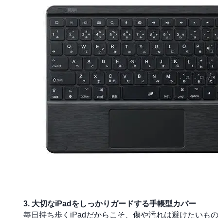
3. 大切なiPadをしっかりガードする手帳型カバー
毎日持ち歩くiPadだからこそ、傷や汚れは避けたいも