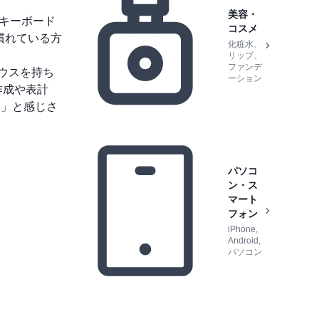
美容・
キーボード
コスメ
慣れている方
化粧水、
リップ、
ファンデ
マウスを持ち
ーション
作成や表計
！」と感じさ
パソコ
ン・ス
マート
フォン
iPhone,
Android,
パソコン