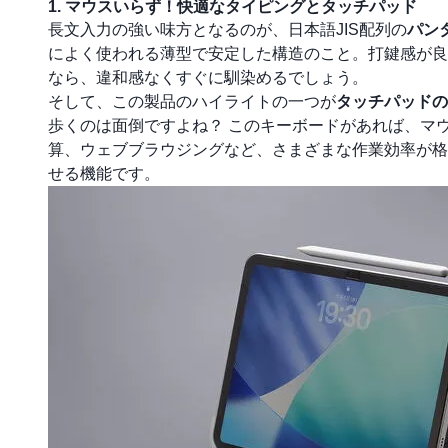
1. マウスいらず！快適なタイピングとタッチパッド
長文入力の強い味方となるのが、日本語JIS配列の
パン
によく使われる薄型で安定した構造のこと。打鍵感が良
なら、違和感なくすぐに馴染めるでしょう。
そして、この製品のハイライトの一つが
タッチパッドの
歩くのは面倒ですよね？ このキーボードがあれば、マ
算、ウェブブラウジングなど、さまざまな作業効率が格
せる機能です。