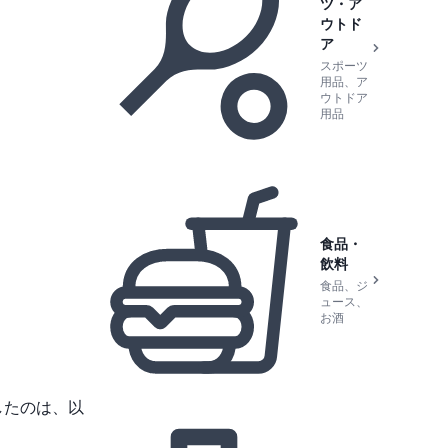
ツ・ア
ウトド
ア
スポーツ
用品、ア
ウトドア
用品
食品・
飲料
食品、ジ
ュース、
お酒
したのは、以