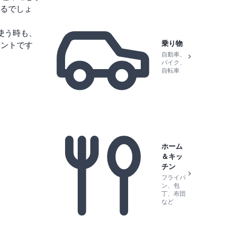
るでしょ
使う時も、
乗り物
イントです
自動車、
バイク、
自転車
ホーム
＆キッ
チン
フライパ
ン、包
丁、布団
など