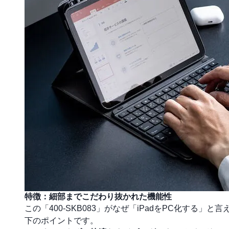
特徴：細部までこだわり抜かれた機能性
この「400-SKB083」がなぜ「iPadをPC化す
下のポイントです。