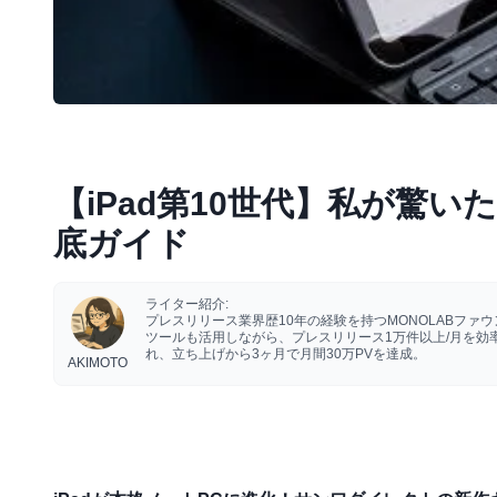
【iPad第10世代】私が驚いた
底ガイド
ライター紹介:
プレスリリース業界歴10年の経験を持つMONOLABフ
ツールも活用しながら、プレスリリース1万件以上/月を
れ、立ち上げから3ヶ月で月間30万PVを達成。
AKIMOTO