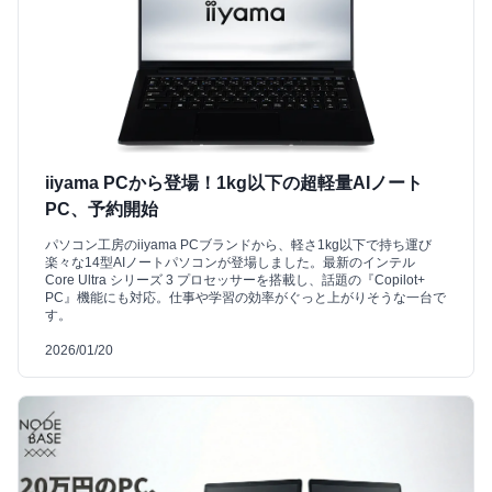
iiyama PCから登場！1kg以下の超軽量AIノート
PC、予約開始
パソコン工房のiiyama PCブランドから、軽さ1kg以下で持ち運び
楽々な14型AIノートパソコンが登場しました。最新のインテル
Core Ultra シリーズ 3 プロセッサーを搭載し、話題の『Copilot+
PC』機能にも対応。仕事や学習の効率がぐっと上がりそうな一台で
す。
2026/01/20