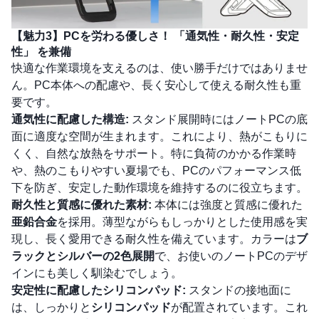
【魅力3】PCを労わる優しさ！
「通気性・耐久性・安定
性」
を兼備
快適な作業環境を支えるのは、使い勝手だけではありませ
ん。PC本体への配慮や、長く安心して使える耐久性も重
要です。
通気性に配慮した構造:
スタンド展開時にはノートPCの底
面に適度な空間が生まれます。これにより、熱がこもりに
くく、自然な放熱をサポート。特に負荷のかかる作業時
や、熱のこもりやすい夏場でも、PCのパフォーマンス低
下を防ぎ、安定した動作環境を維持するのに役立ちます。
耐久性と質感に優れた素材:
本体には強度と質感に優れた
亜鉛合金
を採用。薄型ながらもしっかりとした使用感を実
現し、長く愛用できる耐久性を備えています。カラーは
ブ
ラックとシルバーの2色展開
で、お使いのノートPCのデザ
インにも美しく馴染むでしょう。
安定性に配慮したシリコンパッド:
スタンドの接地面に
は、しっかりと
シリコンパッド
が配置されています。これ