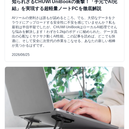
知られざるCHUWI UniBookの衝撃！「手元でAI完
結」を実現する超軽量ノートPCを徹底解説
AIツールの便利さは誰もが認めるところ。でも、大切なデータをク
ラウドにアップロードする安全性に不安を感じていませんか？私も
最初は半信半疑でしたが、CHUWI UniBookはローカルAI処理でそん
な悩みを解決します！わずか1.2kgのボディに秘められた、データ流
出の心配なくサクサク動くAI性能。この記事を読めば、どこでも快
適に、そして安全に次世代の作業をこなせる、あなたの新しい相棒
が見つかるはずです。
2026/06/25