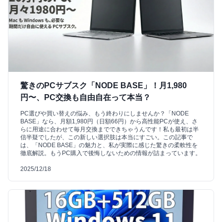
驚きのPCサブスク「NODE BASE」！月1,980
円〜、PC交換も自由自在って本当？
PC選びや買い替えの悩み、もう終わりにしませんか？「NODE
BASE」なら、月額1,980円（日額66円）から高性能PCが使え、さ
らに用途に合わせて毎月交換までできちゃうんです！私も最初は半
信半疑でしたが、この新しい選択肢は本当にすごい。この記事で
は、「NODE BASE」の魅力と、私が実際に感じた驚きの柔軟性を
徹底解説。もうPC購入で後悔しないための情報が詰まっています。
2025/12/18