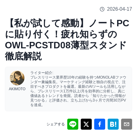
2026-04-17
【私が試して感動】ノートPC
に貼り付く！疲れ知らずの
OWL-PCSTD08薄型スタンド
徹底解説
ライター紹介:
プレスリリース業界歴10年の経験を持つMONOLABファウ
ンダー兼編集長。マーケティング経験と独自の視点で、注
目すべきプロダクトを厳選。最新のAIツールも活用しなが
AKIMOTO
ら、プレスリリース1万件以上/月を効率的に分析し、真に
価値あるトレンドを発掘。読者から「知りたかった情報が
見つかる」と評価され、立ち上げから3ヶ月で月間30万PV
を達成。
シェアする