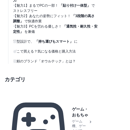
力
【魅力1】まるでPCの一部！
「貼り付け一体型」
で
ストレスフリー
【魅力2】あなたの姿勢にフィット！
「3段階の高さ
調整」
で快適作業
【魅力3】PCを労わる優しさ！
「通気性・耐久性・安
定性」
を兼備
薄型設計で、
「持ち運びもスマート」
に
どこで買える？気になる価格と購入方法
信頼のブランド「オウルテック」とは？
カテゴリ
ゲーム・
おもちゃ
ゲーム
機、ゲー