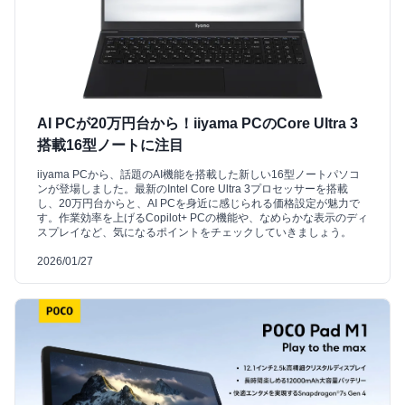
AI PCが20万円台から！iiyama PCのCore Ultra 3
搭載16型ノートに注目
iiyama PCから、話題のAI機能を搭載した新しい16型ノートパソコ
ンが登場しました。最新のIntel Core Ultra 3プロセッサーを搭載
し、20万円台からと、AI PCを身近に感じられる価格設定が魅力で
す。作業効率を上げるCopilot+ PCの機能や、なめらかな表示のディ
スプレイなど、気になるポイントをチェックしていきましょう。
2026/01/27