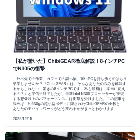
【私が驚いた】ChibiGEAR徹底解説！8インチPC
でN305の衝撃
「外出先での作業、カフェでの調べ物、重いPCを持ち歩くのはもう
卒業しませんか？『ChibiGEAR』は、そんなあなたの悩みを解決す
るかもしれない、驚きの8インチPCです。私も最初は「本当に使え
るの？」と半信半疑でしたが、最新Intel N305プロセッサーが実現
する想像以上のパフォーマンスには衝撃を受けました。この記事を
読めば、約630gの超小型ボディに隠されたChibiGEARの全貌と、
あなたのモバイルワークがどう変わるかがきっとわかります！
2025/12/15