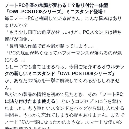
ノートPC作業の常識が変わる！？貼り付け一体型
「OWL-PCSTD08シリーズ」ミニスタンド登場！
毎日ノートPCと格闘している皆さん、こんな悩みはあり
ませんか？
「もう少し画面の角度が欲しいけど、PCスタンドは持ち
運びが面倒…」
「長時間の作業で首や肩が凝ってしまう…」
「PCの底面が熱くなってパフォーマンスが落ちるのが気
になる…」
もし一つでも当てはまるなら、今回ご紹介する
オウルテッ
クの新しいミニスタンド「OWL-PCSTD08シリーズ」
が、あなたの悩みを一挙に解決してくれるかもしれませ
ん。
私がこの製品の情報を初めて見たとき、その
「ノートPC
に貼り付けたまま使える」
というコンセプトに心を奪わ
れました。もう重たいスタンドをバッグから出し入れする
手間や、うっかり忘れてしまう心配もありません。まるで
ノートPCの一部になったかのような、スマートな使い心
地が期待できますね！