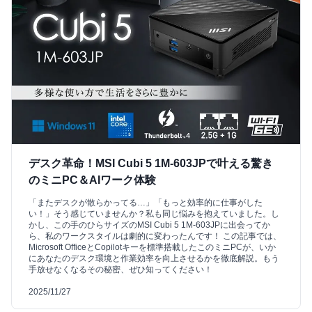
デスク革命！MSI Cubi 5 1M-603JPで叶える驚き
のミニPC＆AIワーク体験
「またデスクが散らかってる…」「もっと効率的に仕事がした
い！」そう感じていませんか？私も同じ悩みを抱えていました。し
かし、この手のひらサイズのMSI Cubi 5 1M-603JPに出会ってか
ら、私のワークスタイルは劇的に変わったんです！ この記事では、
Microsoft OfficeとCopilotキーを標準搭載したこのミニPCが、いか
にあなたのデスク環境と作業効率を向上させるかを徹底解説。もう
手放せなくなるその秘密、ぜひ知ってください！
2025/11/27