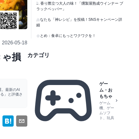
3. 香り際立つ大人の味！「燻製屋熟成ウインナー ブ
ラックペッパー」
あなたも「神レシピ」を投稿！SNSキャンペーン詳
細
まとめ：食卓にもっとワクワクを！
2026-05-18
きゃ損
カテゴリ
ゲー
。最新のAI
ム・お
かる」と評価さ
もちゃ
ゲーム
機、ゲー
ムソフ
ト、玩具