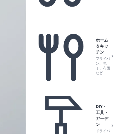
ホーム
＆キッ
チン
フライパ
ン、包
丁、布団
など
DIY・
工具・
ガーデ
ン
ドライバ