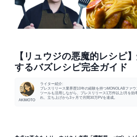
【リュウジの悪魔的レシピ】
するバズレシピ完全ガイド
ライター紹介:
プレスリリース業界歴10年の経験を持つMONOLABフ
ツールも活用しながら、プレスリリース1万件以上/月を
れ、立ち上げから3ヶ月で月間30万PVを達成。
AKIMOTO