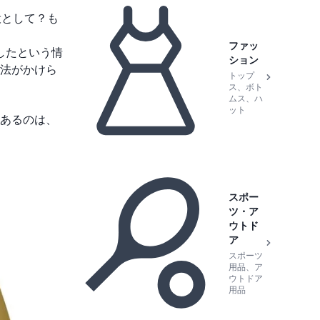
役として？も
ファッ
したという情
ション
法がかけら
トップ
ス、ボト
ムス、ハ
ット
あるのは、
スポー
ツ・ア
ウトド
ア
スポーツ
用品、ア
ウトドア
用品