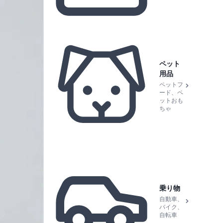
ペット
用品
ペットフ
ード、ペ
ットおも
ちゃ
乗り物
自動車、
バイク、
自転車