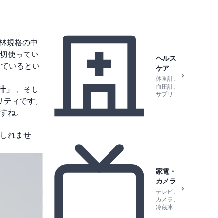
農林規格の中
切使ってい
ヘルス
しているとい
ケア
体重計、
血圧計、
汁」
、そし
サプリ
リティです。
すね。
しれませ
家電・
カメラ
テレビ、
カメラ、
冷蔵庫