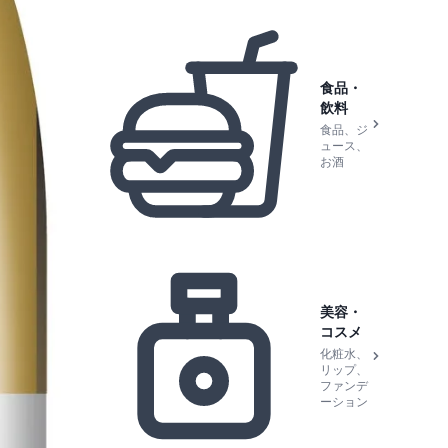
食品・
飲料
食品、ジ
ュース、
お酒
美容・
コスメ
化粧水、
リップ、
ファンデ
ーション