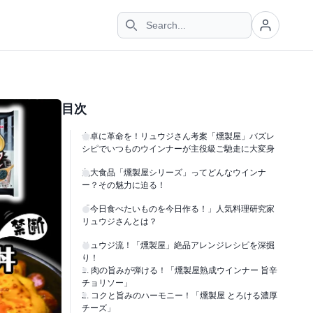
目次
食卓に革命を！リュウジさん考案「燻製屋」バズレ
シピでいつものウインナーが主役級ご馳走に大変身
丸大食品「燻製屋シリーズ」ってどんなウインナ
ー？その魅力に迫る！
「今日食べたいものを今日作る！」人気料理研究家
リュウジさんとは？
リュウジ流！「燻製屋」絶品アレンジレシピを深掘
り！
1. 肉の旨みが弾ける！「燻製屋熟成ウインナー 旨辛
チョリソー」
2. コクと旨みのハーモニー！「燻製屋 とろける濃厚
チーズ」