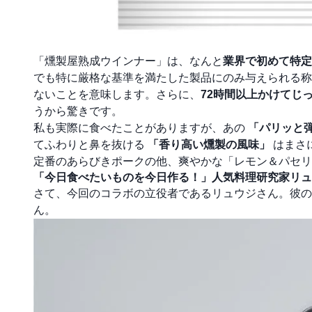
「燻製屋熟成ウインナー」は、なんと
業界で初めて特定
でも特に厳格な基準を満たした製品にのみ与えられる称
ないことを意味します。さらに、
72時間以上かけてじ
うから驚きです。
私も実際に食べたことがありますが、あの
「パリッと
てふわりと鼻を抜ける
「香り高い燻製の風味」
はまさ
定番のあらびきポークの他、爽やかな「レモン＆パセリ
「今日食べたいものを今日作る！」人気料理研究家リュ
さて、今回のコラボの立役者であるリュウジさん。彼の
ん。