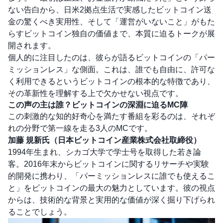
ない告白から、日米2拠点生活で実感したビットコイン送
金の驚くべき実用性、そして「運営がいないこと」がもた
らすビットコイン独自の価値まで、本質に迫るトークが展
開されます。
個人的に注目したのは、彼らが語るビットコインの「パー
ミッションレス」な側面。これは、誰でも自由に、許可な
く利用できるというビットコインの根本的な特徴であり、
その革新性を理解する上で欠かせない視点です。
この声の主は誰？ビットコインの深淵に迫るMC陣
この刺激的な知的好奇心を満たす番組を彩るのは、それぞ
れの分野で第一線を走る3人のMCです。
加藤 規新氏（日本ビットコイン産業株式会社取締役）
1994年生まれ、シカゴ大学で学士号を取得した若き論
客。2016年末からビットコインに関するリサーチや実験
的開発に携わり、「パーミッションレスに誰でも使えるこ
と」をビットコインの最大の魅力としています。彼の視点
からは、技術的な背景と実用的な価値が深く掘り下げられ
ることでしょう。