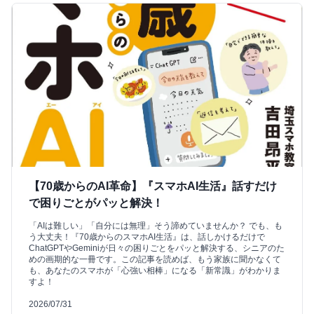
【70歳からのAI革命】『スマホAI生活』話すだけ
で困りごとがパッと解決！
「AIは難しい」「自分には無理」そう諦めていませんか？ でも、も
う大丈夫！『70歳からのスマホAI生活』は、話しかけるだけで
ChatGPTやGeminiが日々の困りごとをパッと解決する、シニアのた
めの画期的な一冊です。この記事を読めば、もう家族に聞かなくて
も、あなたのスマホが「心強い相棒」になる「新常識」がわかりま
すよ！
2026/07/31