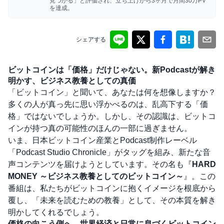
見つかる」と評価され、立ち上げから3ヶ月で月間30万PV
を達成。
シェアする
ビットコインは「価格」だけじゃない。新Podcastが解き
明かす、ビジネス教養としての真価
「ビットコイン」と聞いて、あなたは何を想像しますか？
多くの人が真っ先に思い浮かべるのは、乱高下する「価
格」ではないでしょうか。しかし、その認識は、ビットコ
インが持つ真の可能性のほんの一部に過ぎません。
いま、日本ビットコイン産業とPodcast制作レーベル
「Podcast Studio Chronicle」がタッグを組み、新たな音
声コンテンツを届けようとしています。その名も『
HARD
MONEY ～ビジネス教養としてのビットコイン～
』。この
番組は、私たちがビットコインに抱くイメージを根底から
覆し、「未来を読むための教養」として、その本質を解き
明かしてくれるでしょう。
価格の向こう側へ。世界経済と日常に息づくビットコイン