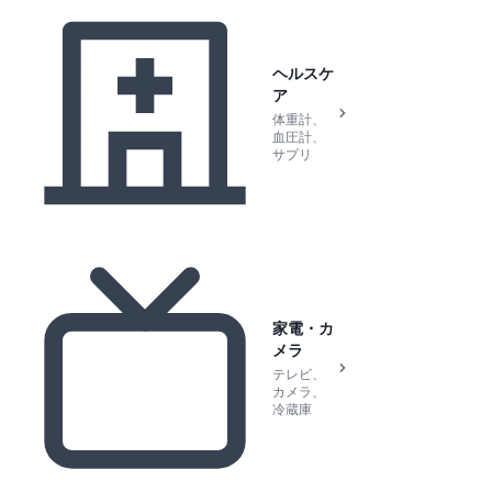
ヘルスケ
ア
体重計、
血圧計、
サプリ
家電・カ
メラ
テレビ、
カメラ、
冷蔵庫