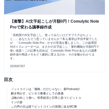
【衝撃】AI文字起こしが月額0円！Comulytic Note
Proで変わる議事録作成
「高精度のAI文字起こし、使ってみたいけどサブスクはちょっ
と…」あなたもそう思っていませんか？私も最初は半信半疑でした
が、「Comulytic Note Pro」がその常識を覆しました。この超薄型
AIボイスレコーダーは、まさかの文字起こし・要約機能が月額0円で
使い放題！この記事を読めば、Comulytic Note Proがあなたの議事
録作成や商談メモをどう劇的に変えるのか、その全貌がわかりま
す。
2026/07/07
目次
ビットコインは「価格」だけじゃない。新Podcastが
解き明かす、ビジネス教養としての真価
価格の向こう側へ。世界経済と日常に息づくビットコ
インの姿
この声の主は誰？ビットコインの深淵に迫るMC陣