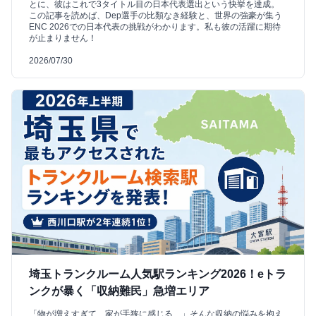
とに、彼はこれで3タイトル目の日本代表選出という快挙を達成。
この記事を読めば、Dep選手の比類なき経験と、世界の強豪が集う
ENC 2026での日本代表の挑戦がわかります。私も彼の活躍に期待
が止まりません！
2026/07/30
埼玉トランクルーム人気駅ランキング2026！eトラ
ンクが暴く「収納難民」急増エリア
「物が増えすぎて、家が手狭に感じる…」そんな収納の悩みを抱え