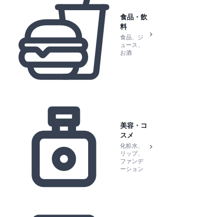
食品・飲
料
食品、ジ
ュース、
お酒
美容・コ
スメ
化粧水、
リップ、
ファンデ
ーション