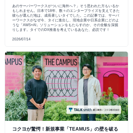
あのサーバーワークスがついに海外へ？」そう思われた方もいるか
もしれません。日本で18年、数々のエンタープライズを支えてきた
彼らが選んだ地は、成長著しいタイでした。この記事では、サーバ
ーワークスがなぜ今、タイに進出し、現地企業や日系企業にどのよ
うな「AWS×AI」ソリューションをもたらすのか、その全貌を深掘
りします。タイでのDX推進を考えているあなた、必読です！
2026/07/14
コクヨが驚愕！新規事業「TEAMUS」の壁を破る