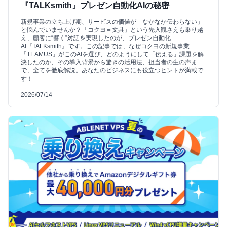
『TALKsmith』プレゼン自動化AIの秘密
新規事業の立ち上げ期、サービスの価値が「なかなか伝わらない」
と悩んでいませんか？「コクヨ＝文具」という先入観さえも乗り越
え、顧客に“響く”対話を実現したのが、プレゼン自動化
AI『TALKsmith』です。この記事では、なぜコクヨの新規事業
「TEAMUS」がこのAIを選び、どのようにして「伝える」課題を解
決したのか、その導入背景から驚きの活用法、担当者の生の声ま
で、全てを徹底解説。あなたのビジネスにも役立つヒントが満載で
す！
2026/07/14