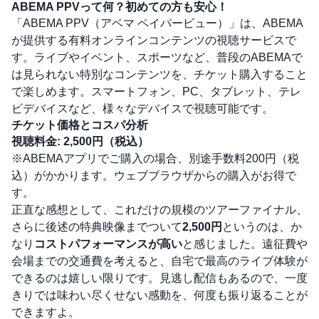
ABEMA PPVって何？初めての方も安心！
「ABEMA PPV（アベマ ペイパービュー）」は、ABEMA
が提供する有料オンラインコンテンツの視聴サービスで
す。ライブやイベント、スポーツなど、普段のABEMAで
は見られない特別なコンテンツを、チケット購入すること
で楽しめます。スマートフォン、PC、タブレット、テレ
ビデバイスなど、様々なデバイスで視聴可能です。
チケット価格とコスパ分析
視聴料金:
2,500円（税込）
※ABEMAアプリでご購入の場合、別途手数料200円（税
込）がかかります。ウェブブラウザからの購入がお得で
す。
正直な感想として、これだけの規模のツアーファイナル、
さらに後述の特典映像までついて
2,500円
というのは、か
なり
コストパフォーマンスが高い
と感じました。遠征費や
会場までの交通費を考えると、自宅で最高のライブ体験が
できるのは嬉しい限りです。見逃し配信もあるので、一度
きりでは味わい尽くせない感動を、何度も振り返ることが
できますよ。