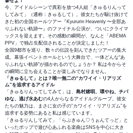
撃せよ！
今、アイドルシーンで異彩を放つ4人組「きゅるりんって
してみて」（通称：きゅるして）。彼女たちが駆け抜けて
きた初の全国ホールツアー『Kyururin Heavenly 〜全部あ
りふれない軌跡〜』のファイナル公演が、ついにクライマ
ックスを迎えます。その感動の瞬間が、なんと「ABEMA
PPV」で独占生配信されることが決定しました！
全国9都市を巡り、数々の伝説を刻んできたツアーの集大
成。幕張イベントホールという大舞台で、一体どんな“あ
りふれない軌跡”が描かれるのでしょうか？ 私は今からそ
の瞬間に立ち会えることが楽しみでなりません。
「きゅるして」とは？唯一無二の“カワイイ・リアリズ
ム”を追求するアイドル
「きゅるりんってしてみて」は、
島村嬉唄、環やね、チバ
ゆな、逃げ水あむ
の4人からなるアイドルグループ。彼女
たちの魅力は、まさに女の子の"カワイイ・リアリズム"を
追求する姿勢にあると私は感じています。
「きゅるりんしてみて」「らぶきゅん♡うぉんてっど」と
いったポップで遊び心あふれる楽曲はSNSを中心に大き