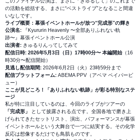
このファイナル公演は、まさに「きゅるして」のこれまで
の活動を総括する、まさに“ベストライブ”となること間違
いなしです。
ライブ概要：幕張イベントホールが放つ“完成形”の輝き
公演名:
『Kyururin Heavenly 〜全部ありふれない軌
跡〜』幕張イベントホール公演
出演者:
きゅるりんってしてみて
配信日時:
2026年5月3日（日）17時00分〜 本編開始
（16
時30分〜配信開始）
見逃し配信期間:
2026年6月2日（火）23時59分まで
配信プラットフォーム:
ABEMA PPV（アベマ ペイパービ
ュー）
ここが見どころ！「ありふれない軌跡」が彩る特別なステ
ージ
私が特に注目しているのは、今回のライブがツアーの
「完成形」
として披露される点です。全国各地で磨き上
げられてきたセットリスト、演出、パフォーマンスが幕張
イベントホールという大舞台で一つに結実する。その化学
反応は想像するだけでも鳥肌ものです。