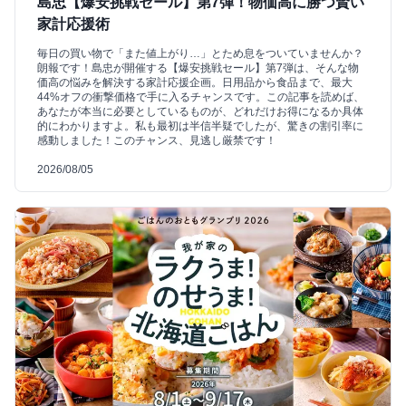
島忠【爆安挑戦セール】第7弾！物価高に勝つ賢い
家計応援術
毎日の買い物で「また値上がり…」とため息をついていませんか？
朗報です！島忠が開催する【爆安挑戦セール】第7弾は、そんな物
価高の悩みを解決する家計応援企画。日用品から食品まで、最大
44%オフの衝撃価格で手に入るチャンスです。この記事を読めば、
あなたが本当に必要としているものが、どれだけお得になるか具体
的にわかりますよ。私も最初は半信半疑でしたが、驚きの割引率に
感動しました！このチャンス、見逃し厳禁です！
2026/08/05