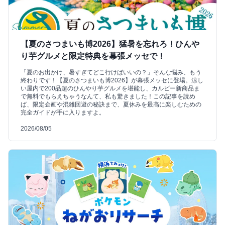
【夏のさつまいも博2026】猛暑を忘れろ！ひんや
り芋グルメと限定特典を幕張メッセで！
「夏のお出かけ、暑すぎてどこ行けばいいの？」そんな悩み、もう
終わりです！【夏のさつまいも博2026】が幕張メッセに登場。涼し
い屋内で200品超のひんやり芋グルメを堪能し、カルビー新商品ま
で無料でもらえちゃうなんて、私も驚きました！この記事を読め
ば、限定企画や混雑回避の秘訣まで、夏休みを最高に楽しむための
完全ガイドが手に入りますよ。
2026/08/05