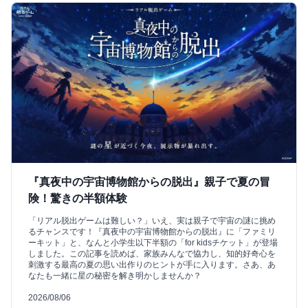
『真夜中の宇宙博物館からの脱出』親子で夏の冒
険！驚きの半額体験
「リアル脱出ゲームは難しい？」いえ、実は親子で宇宙の謎に挑め
るチャンスです！『真夜中の宇宙博物館からの脱出』に「ファミリ
ーキット」と、なんと小学生以下半額の「for kidsチケット」が登場
しました。この記事を読めば、家族みんなで協力し、知的好奇心を
刺激する最高の夏の思い出作りのヒントが手に入ります。さあ、あ
なたも一緒に星の秘密を解き明かしませんか？
2026/08/06