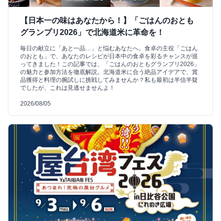
【日本一の味はあなたから！】「ごはんのおとも
グランプリ2026」で北海道米に革命を！
毎日の献立に「あと一品…」と悩むあなたへ。食卓の主役「ごはん
のおとも」で、あなたのレシピが日本中の食卓を彩るチャンスが巡
ってきました！この記事では、「ごはんのおともグランプリ2026」
の魅力と参加方法を徹底解説。北海道米に合う絶品アイデアで、賞
品獲得と料理の腕試しに挑戦してみませんか？私も最初は半信半疑
でしたが、これは見逃せませんよ！
2026/08/05