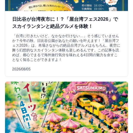
日比谷が台湾夜市に！？「屋台湾フェス2026」で
スカイランタンと絶品グルメを体験！
「台湾に行きたいけど、なかなか行けない…」そう感じていません
か？今年の秋、日比谷公園があなたの願いを叶えます！「屋台湾フ
ェス2026」は、本場さながらの絶品台湾グルメはもちろん、夜空に
舞う幻想的なスカイランタン体験も楽しめるんです。この記事を読
めば、都心でまるで海外旅行気分を味わえる4日間の魅力を余すこ
となく知ることができますよ！
2026/08/05