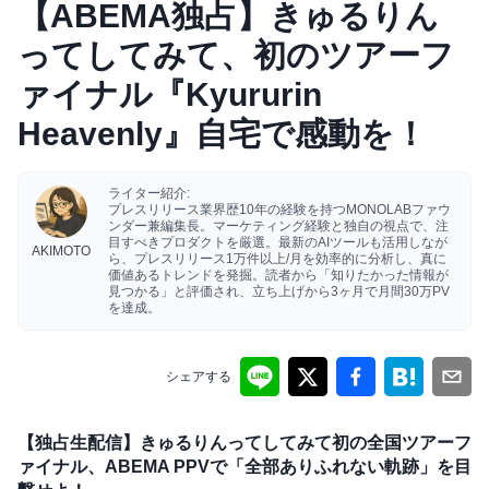
【ABEMA独占】きゅるりん
ってしてみて、初のツアーフ
ァイナル『Kyururin
Heavenly』自宅で感動を！
ライター紹介:
プレスリリース業界歴10年の経験を持つMONOLABファウ
ンダー兼編集長。マーケティング経験と独自の視点で、注
目すべきプロダクトを厳選。最新のAIツールも活用しなが
AKIMOTO
ら、プレスリリース1万件以上/月を効率的に分析し、真に
価値あるトレンドを発掘。読者から「知りたかった情報が
見つかる」と評価され、立ち上げから3ヶ月で月間30万PV
を達成。
シェアする
【独占生配信】きゅるりんってしてみて初の全国ツアーフ
ァイナル、ABEMA PPVで「全部ありふれない軌跡」を目