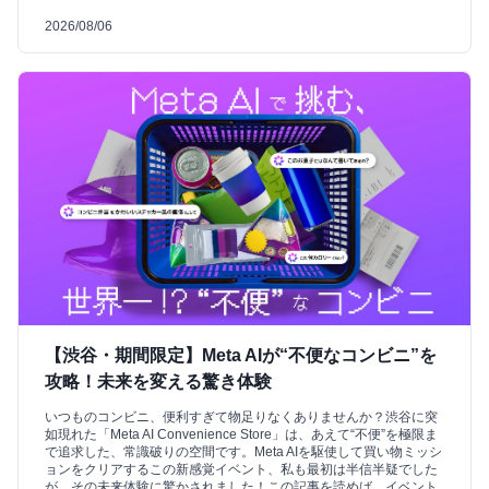
2026/08/06
【渋谷・期間限定】Meta AIが“不便なコンビニ”を
攻略！未来を変える驚き体験
いつものコンビニ、便利すぎて物足りなくありませんか？渋谷に突
如現れた「Meta AI Convenience Store」は、あえて“不便”を極限ま
で追求した、常識破りの空間です。Meta AIを駆使して買い物ミッシ
ョンをクリアするこの新感覚イベント、私も最初は半信半疑でした
が、その未来体験に驚かされました！この記事を読めば、イベント