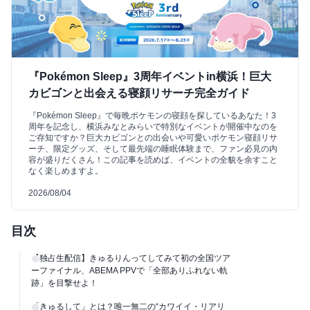
『Pokémon Sleep』3周年イベントin横浜！巨大
カビゴンと出会える寝顔リサーチ完全ガイド
『Pokémon Sleep』で毎晩ポケモンの寝顔を探しているあなた！3
周年を記念し、横浜みなとみらいで特別なイベントが開催中なのを
ご存知ですか？巨大カビゴンとの出会いや可愛いポケモン寝顔リサ
ーチ、限定グッズ、そして最先端の睡眠体験まで、ファン必見の内
容が盛りだくさん！この記事を読めば、イベントの全貌を余すこと
なく楽しめますよ。
2026/08/04
目次
【独占生配信】きゅるりんってしてみて初の全国ツア
ーファイナル、ABEMA PPVで「全部ありふれない軌
跡」を目撃せよ！
「きゅるして」とは？唯一無二の“カワイイ・リアリ