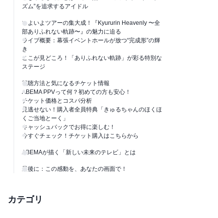
ズム”を追求するアイドル
いよいよツアーの集大成！『Kyururin Heavenly 〜全
部ありふれない軌跡〜』の魅力に迫る
ライブ概要：幕張イベントホールが放つ“完成形”の輝
き
ここが見どころ！「ありふれない軌跡」が彩る特別な
ステージ
視聴方法と気になるチケット情報
ABEMA PPVって何？初めての方も安心！
チケット価格とコスパ分析
見逃せない！購入者全員特典「きゅるちゃんのほくほ
くご当地とーく」
キャッシュバックでお得に楽しむ！
今すぐチェック！チケット購入はこちらから
ABEMAが描く「新しい未来のテレビ」とは
最後に：この感動を、あなたの画面で！
カテゴリ