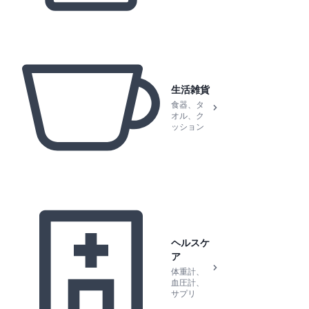
生活雑貨
食器、タ
オル、ク
ッション
ヘルスケ
ア
体重計、
血圧計、
サプリ