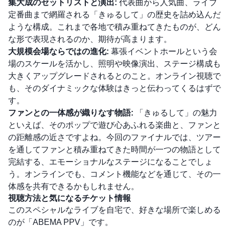
集大成のセットリストと演出:
代表曲から人気曲、ライブ
定番曲まで網羅される「きゅるして」の歴史を詰め込んだ
ような構成。これまで各地で積み重ねてきたものが、どん
な形で表現されるのか、期待が高まります。
大規模会場ならではの進化:
幕張イベントホールという会
場のスケールを活かし、照明や映像演出、ステージ構成も
大きくアップグレードされるとのこと。オンライン視聴で
も、そのダイナミックな体験はきっと伝わってくるはずで
す。
ファンとの一体感が織りなす物語:
「きゅるして」の魅力
といえば、そのポップで遊び心あふれる楽曲と、ファンと
の距離感の近さですよね。今回のファイナルでは、ツアー
を通してファンと積み重ねてきた時間が一つの物語として
完結する、エモーショナルなステージになることでしょ
う。オンラインでも、コメント機能などを通じて、その一
体感を共有できるかもしれません。
視聴方法と気になるチケット情報
このスペシャルなライブを自宅で、好きな場所で楽しめる
のが「ABEMA PPV」です。