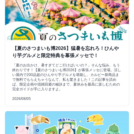
【夏のさつまいも博2026】猛暑を忘れろ！ひんや
り芋グルメと限定特典を幕張メッセで！
「夏のお出かけ、暑すぎてどこ行けばいいの？」そんな悩み、もう
終わりです！【夏のさつまいも博2026】が幕張メッセに登場。涼し
い屋内で200品超のひんやり芋グルメを堪能し、カルビー新商品ま
で無料でもらえちゃうなんて、私も驚きました！この記事を読め
ば、限定企画や混雑回避の秘訣まで、夏休みを最高に楽しむための
完全ガイドが手に入りますよ。
2026/08/05