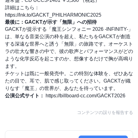
通常盤：CD UCCS-1401 ￥3,300 （税込）
詳細はこちら：
https://lnk.to/GACKT_PHILHARMONIC2025
最後に：GACKTが示す「無限」への招待
GACKTが提示する「魔王シンフォニー 2026 -INFINITY-」
は、単なる音楽公演の枠を超え、私たちをGACKTが創造
する深遠な世界へと誘う「無限」の旅路です。オーケスト
ラの壮大な響きの中で、彼の歌声とパフォーマンスがどの
ような化学反応を起こすのか、想像するだけで胸が高鳴り
ます。
チケットは既に一般発売中。この特別な体験を、ぜひあな
たの目で、耳で、肌で感じ取ってください。GACKTが織
りなす「魔王」の世界が、あなたを待っています。
公演公式サイト：
https://billboard-cc.com/GACKT2026
コンテンツの誤りを報告する