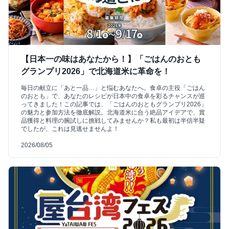
【日本一の味はあなたから！】「ごはんのおとも
グランプリ2026」で北海道米に革命を！
毎日の献立に「あと一品…」と悩むあなたへ。食卓の主役「ごはん
のおとも」で、あなたのレシピが日本中の食卓を彩るチャンスが巡
ってきました！この記事では、「ごはんのおともグランプリ2026」
の魅力と参加方法を徹底解説。北海道米に合う絶品アイデアで、賞
品獲得と料理の腕試しに挑戦してみませんか？私も最初は半信半疑
でしたが、これは見逃せませんよ！
2026/08/05