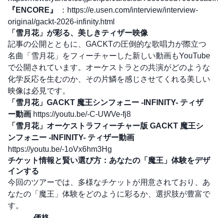
『ENCORE』
：
https://e.usen.com/interview/interview-
original/gackt-2026-infinity.html
「雪月花」が彩る、美しきティザー映像
記事の公開とともに、GACKTの圧倒的な歌唱力が際立つ
名曲「雪月花」をフィーチャーした新しい動画もYouTube
で公開されています。オーケストラとの共演がどのような
化学反応を生むのか、その片鱗を感じさせてくれる美しい
映像は必見です。
「雪月花」GACKT 魔王シンフォニー -INFINITY- ティザ
ー動画
https://youtu.be/-C-UWVe-fj8
「雪月花」オーケストラフィーチャー版 GACKT 魔王シ
ンフォニー -INFINITY- ティザー動画
https://youtu.be/-1oVx6hm3Hg
チケット情報と賢い選び方：あなたの「魔王」体験をデザ
インする
今回のツアーでは、多様なチケットが用意されており、あ
なたの「魔王」体験をどのように彩るか、選択肢が豊富で
す。
価格