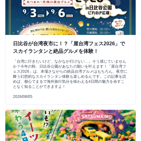
日比谷が台湾夜市に！？「屋台湾フェス2026」で
スカイランタンと絶品グルメを体験！
「台湾に行きたいけど、なかなか行けない…」そう感じていません
か？今年の秋、日比谷公園があなたの願いを叶えます！「屋台湾フ
ェス2026」は、本場さながらの絶品台湾グルメはもちろん、夜空に
舞う幻想的なスカイランタン体験も楽しめるんです。この記事を読
めば、都心でまるで海外旅行気分を味わえる4日間の魅力を余すこ
となく知ることができますよ！
2026/08/05