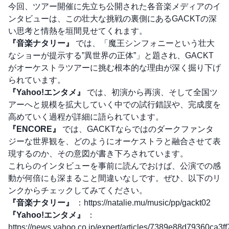
今回、ツアー開催に先立ち公開された各音楽メディアのイ
ンタビューは、この壮大な挑戦の裏側にあるGACKTの深
い思考と情熱を垣間見せてくれます。
『音楽ナタリー』
では、「魔王シンフォニーという壮大
なショーが提示する”異世界の正体”」と題され、GACKT
がオーケストラツアーに挑む根本的な理由が深く掘り下げ
られています。
『Yahoo!エンタメ』
では、初演から再演、そして全国ツ
アーへと規模を拡大していく中での試行錯誤や、完成度を
高めていく過程が詳細に語られています。
『ENCORE』
では、GACKTならではのダークファンタ
ジーな世界観を、どのようにオーケストラと融合させて表
現するのか、その意図が書き下ろされています。
これらのインタビューを事前に読んでおけば、公演での感
動が何倍にも深まること間違いなしです。ぜひ、以下のリ
ンクからチェックしてみてください。
『音楽ナタリー』
：
https://natalie.mu/music/pp/gackt02
『Yahoo!エンタメ』
：
https://news.yahoo.co.jp/expert/articles/7389e88d79360ca