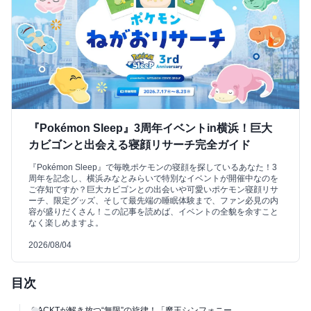
『Pokémon Sleep』3周年イベントin横浜！巨大
カビゴンと出会える寝顔リサーチ完全ガイド
『Pokémon Sleep』で毎晩ポケモンの寝顔を探しているあなた！3
周年を記念し、横浜みなとみらいで特別なイベントが開催中なのを
ご存知ですか？巨大カビゴンとの出会いや可愛いポケモン寝顔リサ
ーチ、限定グッズ、そして最先端の睡眠体験まで、ファン必見の内
容が盛りだくさん！この記事を読めば、イベントの全貌を余すこと
なく楽しめますよ。
2026/08/04
目次
GACKTが解き放つ“無限”の旋律！「魔王シンフォニー