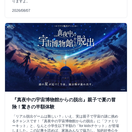
りますよ。
2026/08/07
『真夜中の宇宙博物館からの脱出』親子で夏の冒
険！驚きの半額体験
「リアル脱出ゲームは難しい？」いえ、実は親子で宇宙の謎に挑め
るチャンスです！『真夜中の宇宙博物館からの脱出』に「ファミリ
ーキット」と、なんと小学生以下半額の「for kidsチケット」が登場
しました。この記事を読めば、家族みんなで協力し、知的好奇心を