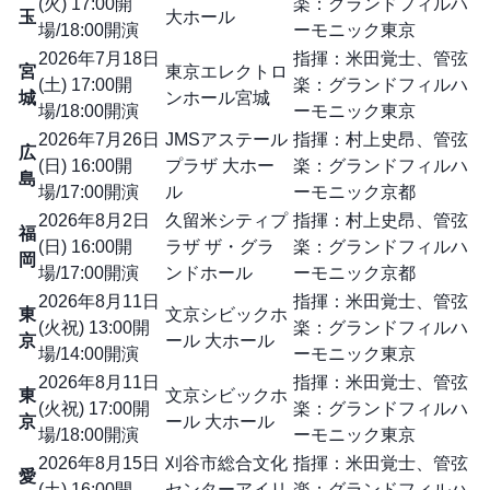
(火) 17:00開
楽：グランドフィルハ
玉
大ホール
場/18:00開演
ーモニック東京
2026年7月18日
指揮：米田覚士、管弦
宮
東京エレクトロ
(土) 17:00開
楽：グランドフィルハ
城
ンホール宮城
場/18:00開演
ーモニック東京
2026年7月26日
JMSアステール
指揮：村上史昂、管弦
広
(日) 16:00開
プラザ 大ホー
楽：グランドフィルハ
島
場/17:00開演
ル
ーモニック京都
2026年8月2日
久留米シティプ
指揮：村上史昂、管弦
福
(日) 16:00開
ラザ ザ・グラ
楽：グランドフィルハ
岡
場/17:00開演
ンドホール
ーモニック京都
2026年8月11日
指揮：米田覚士、管弦
東
文京シビックホ
(火祝) 13:00開
楽：グランドフィルハ
京
ール 大ホール
場/14:00開演
ーモニック東京
2026年8月11日
指揮：米田覚士、管弦
東
文京シビックホ
(火祝) 17:00開
楽：グランドフィルハ
京
ール 大ホール
場/18:00開演
ーモニック東京
2026年8月15日
刈谷市総合文化
指揮：米田覚士、管弦
愛
(土) 16:00開
センターアイリ
楽：グランドフィルハ