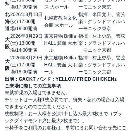
知
場/17:00開演
ス 大ホール
ーモニック東京
北
2026年8月18日
指揮：米田覚士、管弦
札幌市教育文化
海
(火) 17:00開
楽：グランドフィルハ
会館 大ホール
道
場/18:00開演
ーモニック東京
2026年8月29日
東京建物 Brillia
指揮：村上史昂、管弦
大
(土) 13:00開
HALL 箕面 大ホ
楽：グランドフィルハ
阪
場/14:00開演
ール
ーモニック京都
2026年8月29日
東京建物 Brillia
指揮：村上史昂、管弦
大
(土) 17:00開
HALL 箕面 大ホ
楽：グランドフィルハ
阪
場/18:00開演
ール
ーモニック京都
出演：GACKT
バンド：YELLOW FRIED CHICKENz
ご来場に際しての注意事項
未就学児の入場はできません。
チケットは一人様1枚必要です。紛失・忘れの場合は入場
できませんのでご注意ください。
枚数制限：お一人様各公演1申し込み最大4枚まで（ブラ
ックダイヤモンド席は最大2枚まで）。
車椅子をご利用のお客様は、事前に各お問い合わせ先にご