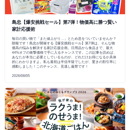
島忠【爆安挑戦セール】第7弾！物価高に勝つ賢い
家計応援術
毎日の買い物で「また値上がり…」とため息をついていませんか？
朗報です！島忠が開催する【爆安挑戦セール】第7弾は、そんな物
価高の悩みを解決する家計応援企画。日用品から食品まで、最大
44%オフの衝撃価格で手に入るチャンスです。この記事を読めば、
あなたが本当に必要としているものが、どれだけお得になるか具体
的にわかりますよ。私も最初は半信半疑でしたが、驚きの割引率に
感動しました！このチャンス、見逃し厳禁です！
2026/08/05