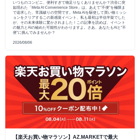
いつものコンビニ、便利すぎて物足りなくありませんか？渋谷に突
如現れた「Meta AI Convenience Store」は、あえて“不便”を極限ま
で追求した、常識破りの空間です。Meta AIを駆使して買い物ミッシ
ョンをクリアするこの新感覚イベント、私も最初は半信半疑でした
が、その未来体験に驚かされました！この記事を読めば、イベント
の魅力とAIの秘めた可能性がわかりますよ。さあ、あなたもAIと“不
便”に挑んでみませんか？
2026/08/06
【楽天お買い物マラソン】AZ.MARKETで最大