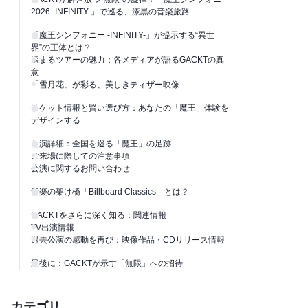
2026 -INFINITY-」で巡る、漆黒の音楽旅路
「魔王シンフォニー -INFINITY-」が提示する“異世
界”の正体とは？
深まるツアーの魅力：各メディアが語るGACKTの真
意
「雪月花」が彩る、美しきティザー映像
チケット情報と賢い選び方：あなたの「魔王」体験を
デザインする
公演詳細：全国を巡る「魔王」の足跡
ご来場に際しての注意事項
公演に関するお問い合わせ
音楽の架け橋「Billboard Classics」とは？
GACKTをさらに深く知る：関連情報
TV出演情報
過去公演の感動を再び：映像作品・CDリリース情報
最後に：GACKTが示す「無限」への招待
カテゴリ