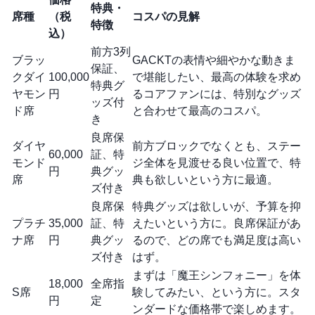
特典・
席種
（税
コスパの見解
特徴
込）
前方3列
ブラッ
GACKTの表情や細やかな動きま
保証、
クダイ
100,000
で堪能したい、最高の体験を求め
特典グ
ヤモン
円
るコアファンには、特別なグッズ
ッズ付
ド席
と合わせて最高のコスパ。
き
良席保
ダイヤ
前方ブロックでなくとも、ステー
60,000
証、特
モンド
ジ全体を見渡せる良い位置で、特
円
典グッ
席
典も欲しいという方に最適。
ズ付き
良席保
特典グッズは欲しいが、予算を抑
プラチ
35,000
証、特
えたいという方に。良席保証があ
ナ席
円
典グッ
るので、どの席でも満足度は高い
ズ付き
はず。
まずは「魔王シンフォニー」を体
18,000
全席指
S席
験してみたい、という方に。スタ
円
定
ンダードな価格帯で楽しめます。