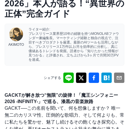
2026」本人が語る！“異世界の
正体”完全ガイド
ライター紹介:
プレスリリース業界歴10年の経験を持つMONOLABファウ
ンダー兼編集長。マーケティング経験と独自の視点で、注
目すべきプロダクトを厳選。最新のAIツールも活用しなが
AKIMOTO
ら、プレスリリース1万件以上/月を効率的に分析し、真に
価値あるトレンドを発掘。読者から「知りたかった情報が
見つかる」と評価され、立ち上げから3ヶ月で月間30万PV
を達成。
シェアする
GACKTが解き放つ“無限”の旋律！「魔王シンフォニー
2026 -INFINITY-」で巡る、漆黒の音楽旅路
GACKT──この名前を聞いて、何を想像しますか？ 唯一
無二のカリスマ性、圧倒的な歌唱力、そして何よりも、常
に私たちを驚かせ、魅了し続けるその飽くなき探究心。そ
んな彼が、再びオーケストラという壮大な舞台に挑みま