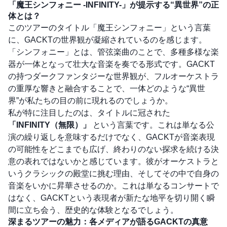
「魔王シンフォニー -INFINITY-」が提示する“異世界”の正
体とは？
このツアーのタイトル「魔王シンフォニー」という言葉
に、GACKTの世界観が凝縮されているのを感じます。
「シンフォニー」とは、管弦楽曲のことで、多種多様な楽
器が一体となって壮大な音楽を奏でる形式です。GACKT
の持つダークファンタジーな世界観が、フルオーケストラ
の重厚な響きと融合することで、一体どのような“異世
界”が私たちの目の前に現れるのでしょうか。
私が特に注目したのは、タイトルに冠された
「INFINITY（無限）」
という言葉です。これは単なる公
演の繰り返しを意味するだけでなく、GACKTが音楽表現
の可能性をどこまでも広げ、終わりのない探求を続ける決
意の表れではないかと感じています。彼がオーケストラと
いうクラシックの殿堂に挑む理由、そしてその中で自身の
音楽をいかに昇華させるのか。これは単なるコンサートで
はなく、GACKTという表現者が新たな地平を切り開く瞬
間に立ち会う、歴史的な体験となるでしょう。
深まるツアーの魅力：各メディアが語るGACKTの真意