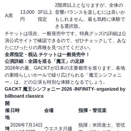
2階席以上となりますが、全体の
13,000
2F以上
音響バランスを楽しむには良いか
A席
円
指定
もしれません。最も気軽に体験で
きる選択肢。
チケットは現在、一般発売中です。特典グッズの詳細は公
演公式サイトで確認できるので、ぜひチェックして、あな
たにぴったりの席種を見つけてください。
全席指定・税込
チケットは一般発売中！
公演詳細：全国を巡る「魔王」の足跡
2026年の夏、GACKTが日本の主要都市を巡ります。各地
の素晴らしいホールで繰り広げられる「魔王シンフォニ
ー」は、どの公演も特別な体験となるでしょう。
GACKT 魔王シンフォニー 2026 -INFINITY- organized by
billboard classics
開
催
日時
会場
指揮・管弦楽
地
2026年7月14日
指揮：米田覚士、管弦
埼
ウエスタ川越