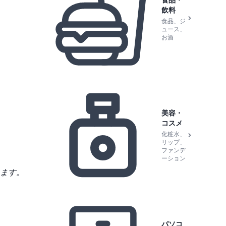
食品・
飲料
食品、ジ
ュース、
お酒
美容・
コスメ
化粧水、
リップ、
ファンデ
ーション
ます。
パソコ