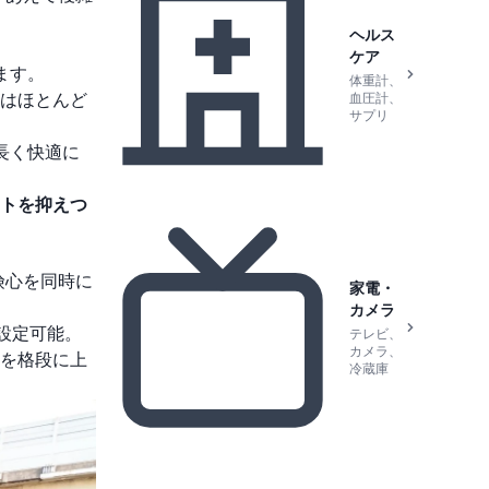
ヘルス
ケア
ます。
体重計、
識はほとんど
血圧計、
サプリ
長く快適に
トを抑えつ
険心を同時に
家電・
カメラ
設定可能。
テレビ、
カメラ、
を格段に上
冷蔵庫