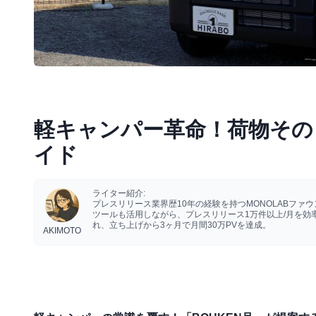
軽キャンパー革命！荷物その
イド
ライター紹介:
プレスリリース業界歴10年の経験を持つMONOLABフ
ツールも活用しながら、プレスリリース1万件以上/月を
れ、立ち上げから3ヶ月で月間30万PVを達成。
AKIMOTO