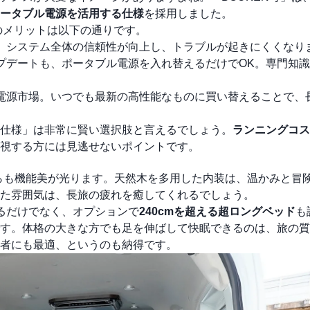
ータブル電源を活用する仕様
を採用しました。
のメリットは以下の通りです。
、システム全体の信頼性が向上し、トラブルが起きにくくなり
プデートも、ポータブル電源を入れ替えるだけでOK。専門知
電源市場。いつでも最新の高性能なものに買い替えることで、
仕様」は非常に賢い選択肢と言えるでしょう。
ランニングコス
視する方には見逃せないポイントです。
がらも機能美が光ります。天然木を多用した内装は、温かみと冒
た雰囲気は、長旅の疲れを癒してくれるでしょう。
るだけでなく、オプションで
240cmを超える超ロングベッド
も
す。体格の大きな方でも足を伸ばして快眠できるのは、旅の質
者にも最適、というのも納得です。