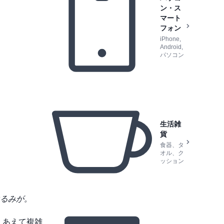
ン・ス
マート
フォン
iPhone,
Android,
パソコン
生活雑
貨
食器、タ
オル、ク
ッション
るみが。
、あえて複雑