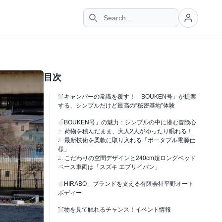
目次
軽キャンパーの常識を覆す！「BOUKEN号」が提案
する、シンプルだけど最高の“秘密基地”体験
「BOUKEN号」の魅力：シンプルの中に潜む冒険心
1. 荷物を積んだまま、大人2人がゆったり眠れる！
2. 最新技術を柔軟に取り入れる「ポータブル電源仕
様」
3. こだわりの空間デザインと240cm超ロングベッド
ベース車両は「スズキ エブリイバン」
「HIRABO」ブランドを支える有限会社平野オート
ボディー
実物を見て触れるチャンス！イベント情報