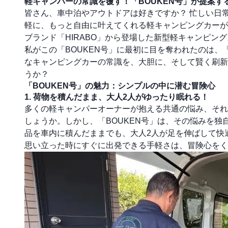
軽キャンパーの常識を覆す！「BOUKEN号」が提案す
皆さん、車中泊やアウトドアは好きですか？ 忙しい日
軽に、もっと自由に叶えてくれる軽キャンピングカーが
ブランド「HIRABO」から登場した新型軽キャンピング
私がこの「BOUKEN号」に最初に目を奪われたのは
なキャンピングカーの常識を、大胆に、そして賢く刷新
うか？
「BOUKEN号」の魅力：シンプルの中に潜む冒険心
1. 荷物を積んだまま、大人2人がゆったり眠れる！
多くの軽キャンパーオーナーが抱える共通の悩み、それ
しょうか。しかし、「BOUKEN号」は、その悩みを独
品を車内に積んだままでも、大人2人が足を伸ばして快
思い立った時にすぐに出発できる手軽さは、冒険心をく