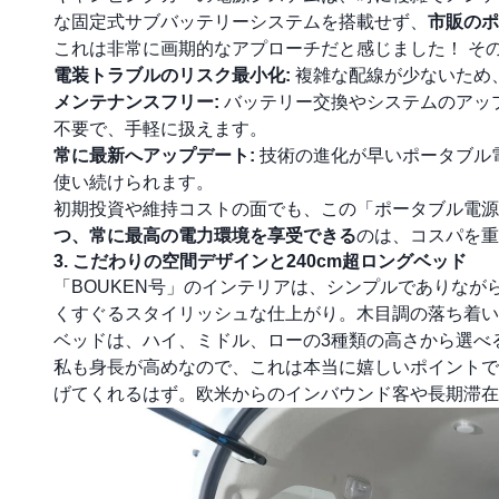
な固定式サブバッテリーシステムを搭載せず、
市販のポ
これは非常に画期的なアプローチだと感じました！ そ
電装トラブルのリスク最小化:
複雑な配線が少ないため
メンテナンスフリー:
バッテリー交換やシステムのアッ
不要で、手軽に扱えます。
常に最新へアップデート:
技術の進化が早いポータブル
使い続けられます。
初期投資や維持コストの面でも、この「ポータブル電源
つ、常に最高の電力環境を享受できる
のは、コスパを重
3. こだわりの空間デザインと240cm超ロングベッド
「BOUKEN号」のインテリアは、シンプルでありな
くすぐるスタイリッシュな仕上がり。木目調の落ち着い
ベッドは、ハイ、ミドル、ローの3種類の高さから選べ
私も身長が高めなので、これは本当に嬉しいポイントで
げてくれるはず。欧米からのインバウンド客や長期滞在