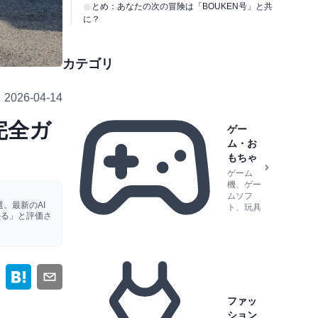
まとめ：あなたの次の冒険は「BOUKEN号」と共
に？
カテゴリ
2026-04-14
完全ガ
ゲー
ム・お
もちゃ
ゲーム
機、ゲー
ムソフ
。最新のAI
ト、玩具
かる」と評価さ
ファッ
ション