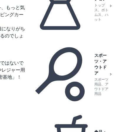
トップ
を、もっと気
ス、ボト
ピングカー
ムス、ハ
ット
雑になりがち
るのでしょ
スポー
ツ・ア
ではないで
ウトド
やレジャー用
ア
密基地」！
スポーツ
用品、ア
ウトドア
用品