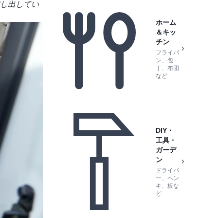
し出してい
ホーム
＆キッ
チン
フライパ
ン、包
丁、布団
など
DIY・
工具・
ガーデ
ン
ドライバ
ー、ペン
キ、板な
ど