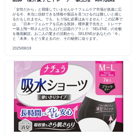
「女性だから」と我慢していませんか？フェムケア市場が急速に広
がる今、本当に信頼できる情報や製品を見つけるのは難しいと感じ
るかもしれません。でも、もう悩む必要はありません！ この記事で
は、「日本一フェムケアを広める医師」櫻井夏子先生と、トレーナ
ー坂上翔一郎さんが立ち上げた話題のブランド「SELENE」の全貌
を徹底解説。お二人の驚きの活動から、SELENEがあなたの「今」
と「未来」をどう変えるのか、その秘密に迫ります。
2025/08/19