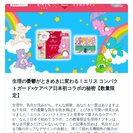
生理の憂鬱がときめきに変わる！エリス コンパク
トガード×ケアベア日本初コラボの秘密【数量限
定】
生理中、気分が沈みがち…そんな経験、あなたも一度はありますよ
ね？今回、その憂鬱な気分を吹き飛ばす、とびきり可愛い発見があ
りました！エリス コンパクトガードと世界中で愛されるケアベア
が、なんと日本で初めてコラボ。この数量限定生理用ナプキンは、
単なる可愛さだけじゃないんです。この記事を読めば、気分が上が
る7種のポップなデザインの全貌と、薄くて頼れる機能性の魅力が