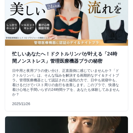
忙しいあなたへ！ドクトルリンパが叶える「24時
間ノンストレス」管理医療機器ブラの秘密
日中用と夜用ブラの使い分け、正直面倒に感じていませんか？「ド
クトルリンパ」は、そんな悩みを解決する画期的なデイ＆ナイトブ
ラ。管理医療機器として認証された磁気の力で、日中も就寝中も、
着けるだけでバスト周りの血行を改善します。このブラで、快適な
着け心地と手間いらずの24時間ケアを、あなたも体験してみません
か？
2025/11/26