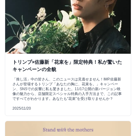
トリンプ×佐藤新「花束を」限定特典！私が驚いた
キャンペーンの全貌
「推し活」中の皆さん、このニュースは見逃せません！IMP.佐藤新
さんが登場するトリンプ「あなたの胸に、花束を。」キャンペー
ン、SNSでの反響に私も驚きました。11/17公開の新バージョン映
像の魅力から、店舗限定スペシャル特典の入手方法まで、この記事
ですべてがわかります。あなたも“花束”を受け取りませんか？
2025/11/20