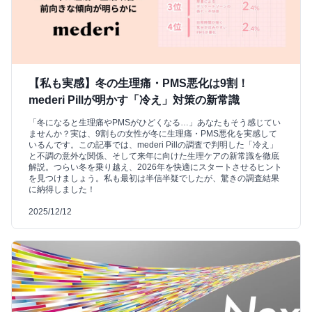
【私も実感】冬の生理痛・PMS悪化は9割！
mederi Pillが明かす「冷え」対策の新常識
「冬になると生理痛やPMSがひどくなる…」あなたもそう感じてい
ませんか？実は、9割もの女性が冬に生理痛・PMS悪化を実感して
いるんです。この記事では、mederi Pillの調査で判明した「冷え」
と不調の意外な関係、そして来年に向けた生理ケアの新常識を徹底
解説。つらい冬を乗り越え、2026年を快適にスタートさせるヒント
を見つけましょう。私も最初は半信半疑でしたが、驚きの調査結果
に納得しました！
2025/12/12