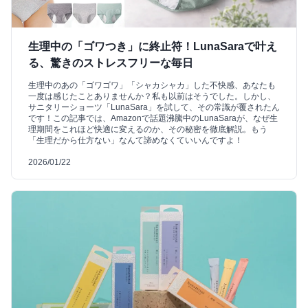
生理中の「ゴワつき」に終止符！LunaSaraで叶え
る、驚きのストレスフリーな毎日
生理中のあの「ゴワゴワ」「シャカシャカ」した不快感、あなたも
一度は感じたことありませんか？私も以前はそうでした。しかし、
サニタリーショーツ「LunaSara」を試して、その常識が覆されたん
です！この記事では、Amazonで話題沸騰中のLunaSaraが、なぜ生
理期間をこれほど快適に変えるのか、その秘密を徹底解説。もう
「生理だから仕方ない」なんて諦めなくていいんですよ！
2026/01/22