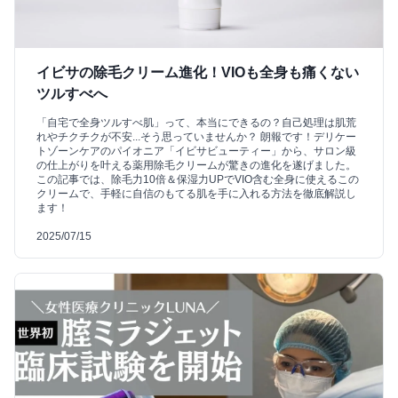
イビサの除毛クリーム進化！VIOも全身も痛くない
ツルすべへ
「自宅で全身ツルすべ肌」って、本当にできるの？自己処理は肌荒
れやチクチクが不安...そう思っていませんか？ 朗報です！デリケー
トゾーンケアのパイオニア「イビサビューティー」から、サロン級
の仕上がりを叶える薬用除毛クリームが驚きの進化を遂げました。
この記事では、除毛力10倍＆保湿力UPでVIO含む全身に使えるこの
クリームで、手軽に自信のもてる肌を手に入れる方法を徹底解説し
ます！
2025/07/15