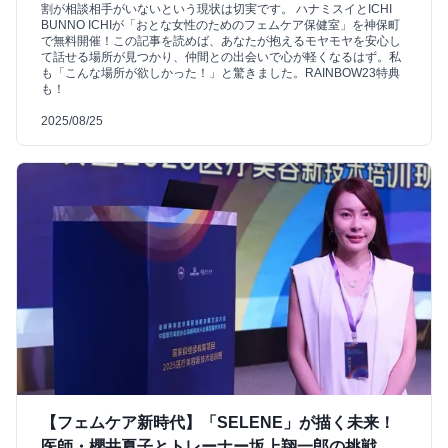
割が相談相手がいないという現状は切実です。 ハナミスイとICHI
BUNNO ICHIが「おとな女性のためのフェムケア保健室」を神保町
で無料開催！この記事を読めば、あなたが抱えるモヤモヤを安心し
て話せる場所が見つかり、仲間との出会いで心が軽くなるはず。私
も「こんな場所が欲しかった！」と驚きました。RAINBOW23特典
も！
2025/08/25
【フェムケア新時代】「SELENE」が描く未来！
医師・櫻井夏子とトレーナー坂上翔一郎の挑戦