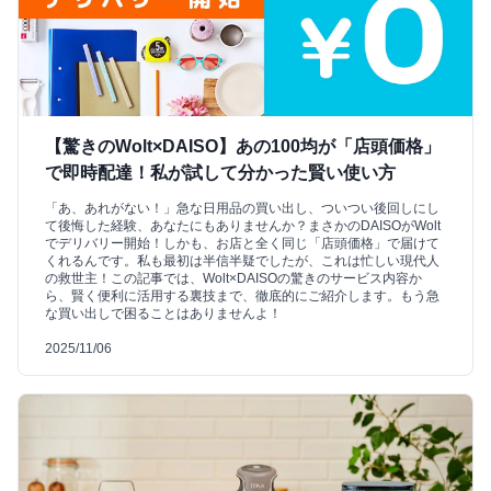
【驚きのWolt×DAISO】あの100均が「店頭価格」
で即時配達！私が試して分かった賢い使い方
「あ、あれがない！」急な日用品の買い出し、ついつい後回しにし
て後悔した経験、あなたにもありませんか？まさかのDAISOがWolt
でデリバリー開始！しかも、お店と全く同じ「店頭価格」で届けて
くれるんです。私も最初は半信半疑でしたが、これは忙しい現代人
の救世主！この記事では、Wolt×DAISOの驚きのサービス内容か
ら、賢く便利に活用する裏技まで、徹底的にご紹介します。もう急
な買い出しで困ることはありませんよ！
2025/11/06