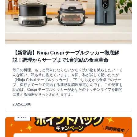
【新常識】Ninja Crispi テーブルクッカー徹底解
説！調理からサーブまで1台完結の食卓革命
毎日の料理、もっと簡単にならないかな？洗い物も減らしたい！そ
んな願い、私も常に抱えています。今回、私が試して驚いたのが
【Ninja Crispi テーブルクッカー】。下ごしらえから食卓でのサー
ブ、保存まで一台で完結する新感覚調理家電なんです。この記事を
読めば、Crispi テーブルクッカーがあなたのキッチンライフを劇的
に変える秘密がきっとわかりますよ。
2025/11/06