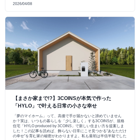
2026/04/08
【まさか家まで!?】3COINSが本気で作った
「HYLO」で叶える日常の小さな幸せ
「夢のマイホーム」って、高価で手が届かないと諦めていません
か？実は、いつもの暮らしを「少し楽しく」する3COINSが、規格
住宅「HYLO produced by 3COINS」で新しい住まい方を提案しま
した！この記事を読めば、飾らない日常にこそ見つかる“あなただけ
の幸せ”を育む家の秘密がわかりますよ。私も最初は半信半疑でした