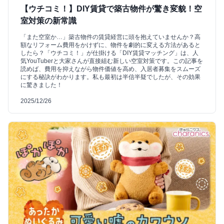
【ウチコミ！】DIY賃貸で築古物件が驚き変貌！空
室対策の新常識
「また空室か…」築古物件の賃貸経営に頭を抱えていませんか？高
額なリフォーム費用をかけずに、物件を劇的に変える方法があると
したら？「ウチコミ！」が仕掛ける「DIY賃貸マッチング」は、人
気YouTuberと大家さんが直接組む新しい空室対策です。この記事を
読めば、費用を抑えながら物件価値を高め、入居者募集をスムーズ
にする秘訣がわかります。私も最初は半信半疑でしたが、その効果
に驚きました！
2025/12/26