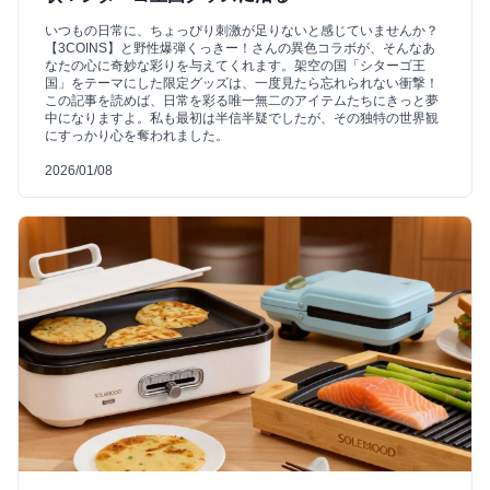
いつもの日常に、ちょっぴり刺激が足りないと感じていませんか？
【3COINS】と野性爆弾くっきー！さんの異色コラボが、そんなあ
なたの心に奇妙な彩りを与えてくれます。架空の国「シターゴ王
国」をテーマにした限定グッズは、一度見たら忘れられない衝撃！
この記事を読めば、日常を彩る唯一無二のアイテムたちにきっと夢
中になりますよ。私も最初は半信半疑でしたが、その独特の世界観
にすっかり心を奪われました。
2026/01/08