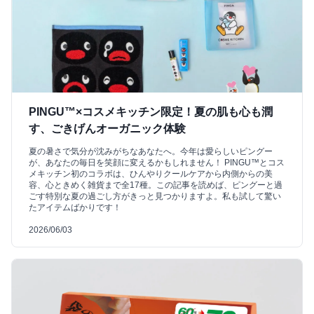
PINGU™×コスメキッチン限定！夏の肌も心も潤
す、ごきげんオーガニック体験
夏の暑さで気分が沈みがちなあなたへ。今年は愛らしいピングー
が、あなたの毎日を笑顔に変えるかもしれません！ PINGU™とコス
メキッチン初のコラボは、ひんやりクールケアから内側からの美
容、心ときめく雑貨まで全17種。この記事を読めば、ピングーと過
ごす特別な夏の過ごし方がきっと見つかりますよ。私も試して驚い
たアイテムばかりです！
2026/06/03