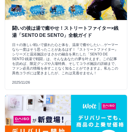
闘いの後は湯で癒やせ！ストリートファイター×銭
湯「SENTO DE SENTO」全貌ガイド
日々の激しい戦いで疲れた心と体を、温泉で癒やしたい…ゲーマー
なら一度はそう思ったことがあるはず！『ストリートファイター』
シリーズと温浴施設がまさかの融合を果たした「SENTO DE
SENTO 銭湯で戦闘」は、そんなあなたの夢を叶えます。この記事
を読めば、限定グッズや入場特典、そしてコラボ施設の詳細まで、
ファン必見の情報を余すことなく知ることができますよ。私もこの
異色コラボには驚きましたが、これは見逃せません！
2025/11/26