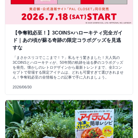
【争奪戦必至！】3COINS×ハローキティ完全ガイ
ド｜あの頃が蘇る奇跡の限定コラボグッズを見逃
すな
「まさかスリコでここまで！？」私もそう驚きました！大人気の
3COINSとハローキティが、50年間の軌跡を辿る夢のコラボグッズ
を発売。懐かしのレトロデザインから最新トレンドまで、全3コン
セプトで登場する限定アイテムは、どれも可愛すぎて選びきれませ
ん！争奪戦必至の全情報をこの記事で手に入れましょう。
2026/06/30