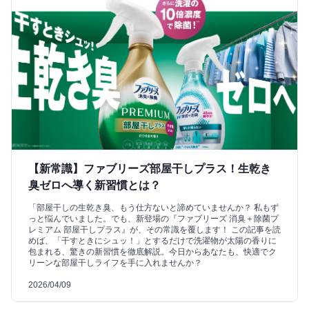
【新常識】ファブリーズ部屋干しプラス！生乾き
臭ゼロへ導く新習慣とは？
「部屋干しの生乾き臭、もう仕方ないと諦めていませんか？ 私もず
っと悩んでいました。でも、新登場の『ファブリーズ 消臭＋除菌プ
レミアム 部屋干しプラス』が、その常識を覆します！ この記事を読
めば、「干すときにシュッ！」とするだけで洗濯物が太陽の香りに
包まれる、驚きの新習慣を徹底解説。今日からあなたも、快適でク
リーンな部屋干しライフを手に入れませんか？
2026/04/09