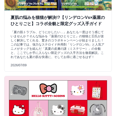
夏肌の悩みを猫猫が解決!?【リンデロンVs×薬屋の
ひとりごと】コラボ全貌と限定グッズ入手ガイド
「夏の肌トラブル、どうにかしたい…」あなたも一度はそう感じて
いませんか？そんな悩みを『薬屋のひとりごと』の猫猫と壬氏が楽
しく解決してくれる、驚きのコラボキャンペーンが始まりました！
この記事では、強力なステロイド外用剤「リンデロンVs」と人気ア
ニメがタッグを組んだ「真夏の皮膚の謎（ミステリー）」の全貌
と、ここでしか手に入らない限定グッズの入手方法を徹底解説。こ
れであなたも夏の肌を快適に、そしてお得に過ごせるはず！
2026/07/09