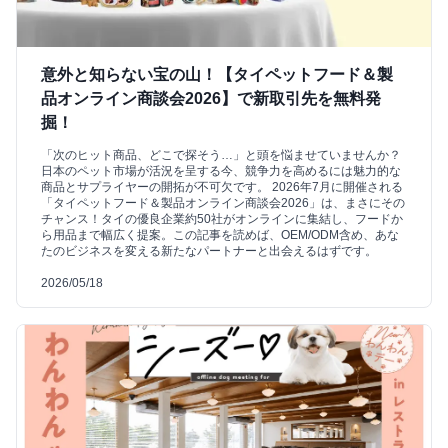
意外と知らない宝の山！【タイペットフード＆製
品オンライン商談会2026】で新取引先を無料発
掘！
「次のヒット商品、どこで探そう…」と頭を悩ませていませんか？
日本のペット市場が活況を呈する今、競争力を高めるには魅力的な
商品とサプライヤーの開拓が不可欠です。 2026年7月に開催される
「タイペットフード＆製品オンライン商談会2026」は、まさにその
チャンス！タイの優良企業約50社がオンラインに集結し、フードか
ら用品まで幅広く提案。この記事を読めば、OEM/ODM含め、あな
たのビジネスを変える新たなパートナーと出会えるはずです。
2026/05/18