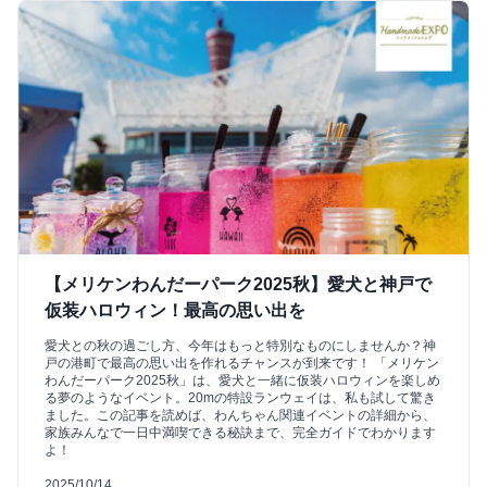
【メリケンわんだーパーク2025秋】愛犬と神戸で
仮装ハロウィン！最高の思い出を
愛犬との秋の過ごし方、今年はもっと特別なものにしませんか？神
戸の港町で最高の思い出を作れるチャンスが到来です！ 「メリケン
わんだーパーク2025秋」は、愛犬と一緒に仮装ハロウィンを楽しめ
る夢のようなイベント。20mの特設ランウェイは、私も試して驚き
ました。この記事を読めば、わんちゃん関連イベントの詳細から、
家族みんなで一日中満喫できる秘訣まで、完全ガイドでわかります
よ！
2025/10/14