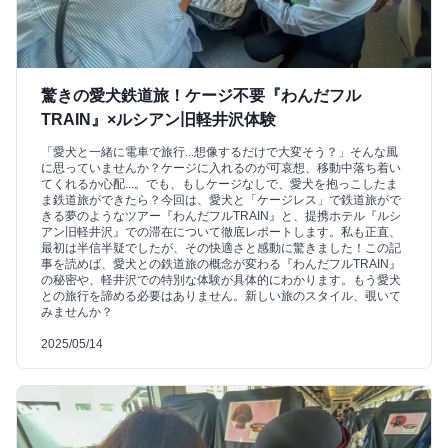
驚きの愛犬鉄道旅！ケージ不要『わんだフル
TRAIN』×ルシアン旧軽井沢体験
「愛犬と一緒に電車で旅行...想像するだけで大変そう？」そんな風
に思っていませんか？ケージに入れるのが可哀想、移動中落ち着い
てくれるか心配...。でも、もしケージなしで、愛犬を抱っこしたま
ま鉄道旅ができたら？今回は、愛犬と「ケージレス」で鉄道旅がで
きる夢のようなツアー『わんだフルTRAIN』と、提携ホテル『ルシ
アン旧軽井沢』での滞在について徹底レポートします。私も正直、
最初は半信半疑でしたが、その快適さと感動に驚きました！この記
事を読めば、愛犬との鉄道旅の概念が変わる『わんだフルTRAIN』
の秘密や、軽井沢での特別な体験が具体的にわかります。もう愛犬
との旅行を諦める必要はありません。新しい旅のスタイル、覗いて
みませんか？
2025/05/14