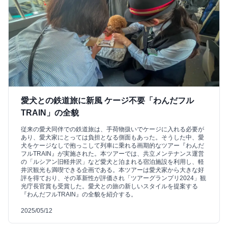
愛犬との鉄道旅に新風 ケージ不要「わんだフル
TRAIN」の全貌
従来の愛犬同伴での鉄道旅は、手荷物扱いでケージに入れる必要が
あり、愛犬家にとっては負担となる側面もあった。そうした中、愛
犬をケージなしで抱っこして列車に乗れる画期的なツアー『わんだ
フルTRAIN』が実施された。本ツアーでは、共立メンテナンス運営
の「ルシアン旧軽井沢」など愛犬と泊まれる宿泊施設を利用し、軽
井沢観光も満喫できる企画である。本ツアーは愛犬家から大きな好
評を得ており、その革新性が評価され「ツアーグランプリ2024」観
光庁長官賞も受賞した。愛犬との旅の新しいスタイルを提案する
『わんだフルTRAIN』の全貌を紹介する。
2025/05/12