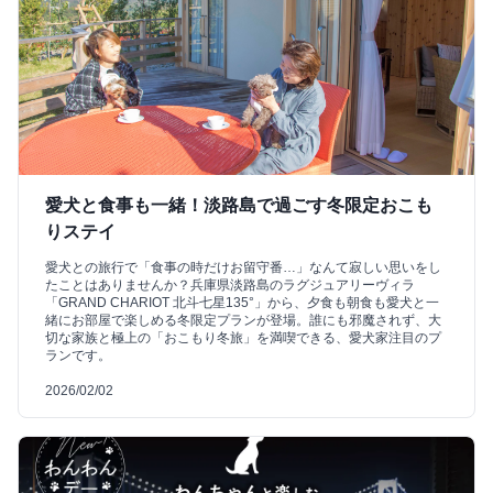
愛犬と食事も一緒！淡路島で過ごす冬限定おこも
りステイ
愛犬との旅行で「食事の時だけお留守番…」なんて寂しい思いをし
たことはありませんか？兵庫県淡路島のラグジュアリーヴィラ
「GRAND CHARIOT 北斗七星135°」から、夕食も朝食も愛犬と一
緒にお部屋で楽しめる冬限定プランが登場。誰にも邪魔されず、大
切な家族と極上の「おこもり冬旅」を満喫できる、愛犬家注目のプ
ランです。
2026/02/02