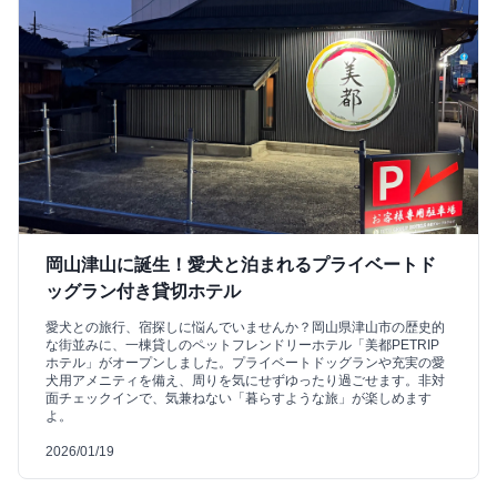
岡山津山に誕生！愛犬と泊まれるプライベートド
ッグラン付き貸切ホテル
愛犬との旅行、宿探しに悩んでいませんか？岡山県津山市の歴史的
な街並みに、一棟貸しのペットフレンドリーホテル「美都PETRIP
ホテル」がオープンしました。プライベートドッグランや充実の愛
犬用アメニティを備え、周りを気にせずゆったり過ごせます。非対
面チェックインで、気兼ねない「暮らすような旅」が楽しめます
よ。
2026/01/19