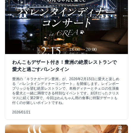
わんこもデザート付き！豊洲の絶景レストランで
愛犬と過ごすバレンタイン
豊洲の「キラナガーデン豊洲」が、2026年2月15日に愛犬と楽しめ
る「バレンタインディナーコンサート」を開催します。レインボー
ブリッジを望む絶景レストランで、本格ディナーとチェロの生演奏
を愛犬と一緒に満喫できる特別なイベントです。好評だったクリス
マスに続く第2弾で、今回はわんちゃん用の食事に特製デザートも
付くのが嬉しいポイントですね。
2026/01/21