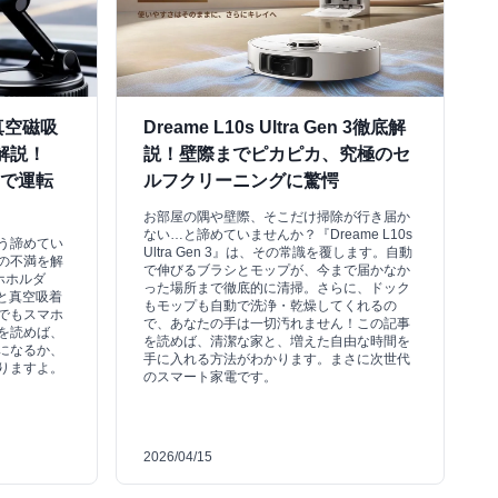
真空磁吸
Dreame L10s Ultra Gen 3徹底解
解説！
説！壁際までピカピカ、究極のセ
着で運転
ルフクリーニングに驚愕
お部屋の隅や壁際、そこだけ掃除が行き届か
ない…と諦めていませんか？『Dreame L10s
う諦めてい
Ultra Gen 3』は、その常識を覆します。自動
の不満を解
で伸びるブラシとモップが、今まで届かなか
ホホルダ
った場所まで徹底的に清掃。さらに、ドック
と真空吸着
もモップも自動で洗浄・乾燥してくれるの
でもスマホ
で、あなたの手は一切汚れません！この記事
を読めば、
を読めば、清潔な家と、増えた自由な時間を
になるか、
手に入れる方法がわかります。まさに次世代
りますよ。
のスマート家電です。
2026/04/15