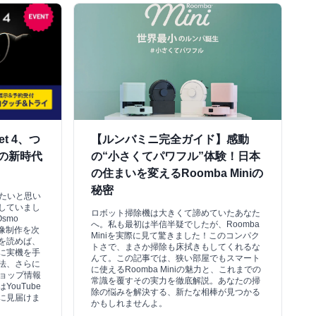
et 4、つ
【ルンバミニ完全ガイド】感動
gの新時代
の“小さくてパワフル”体験！日本
の住まいを変えるRoomba Miniの
秘密
したいと思い
していまし
ロボット掃除機は大きくて諦めていたあなた
smo
へ。私も最初は半信半疑でしたが、Roomba
映像制作を次
Miniを実際に見て驚きました！このコンパク
を読めば、
トさで、まさか掃除も床拭きもしてくれるな
に実機を手
んて。この記事では、狭い部屋でもスマート
法、さらに
に使えるRoomba Miniの魅力と、これまでの
ショップ情報
常識を覆すその実力を徹底解説。あなたの掃
ouTube
除の悩みを解決する、新たな相棒が見つかる
に見届けま
かもしれませんよ。