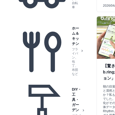
自転
2026/04
車
ホー
ム＆
キッ
チン
フラ
イパ
ン、
包
【驚き
丁、
布団
b.r
など
ョン
朝の目
DIY・
と漠然
工
か？私
でした。
具・
化がその
ガー
体データ
デン
Rhyt