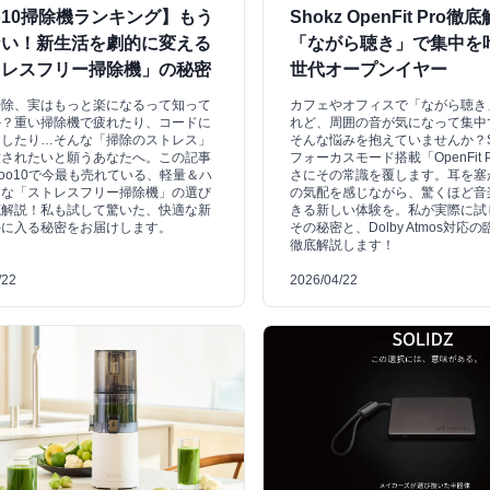
o10掃除機ランキング】もう
Shokz OpenFit Pro徹
ない！新生活を劇的に変える
「ながら聴き」で集中を
トレスフリー掃除機」の秘密
世代オープンイヤー
掃除、実はもっと楽になるって知って
カフェやオフィスで「ながら聴き
か？重い掃除機で疲れたり、コードに
れど、周囲の音が気になって集中
ラしたり…そんな「掃除のストレス」
そんな悩みを抱えていませんか？S
放されたいと願うあなたへ。この記事
フォーカスモード搭載「OpenFit 
oo10で今最も売れている、軽量＆ハ
さにその常識を覆します。耳を塞
ーな「ストレスフリー掃除機」の選び
の気配を感じながら、驚くほど音
底解説！私も試して驚いた、快適な新
きる新しい体験を。私が実際に試
手に入る秘密をお届けします。
その秘密と、Dolby Atmos対応
徹底解説します！
/22
2026/04/22