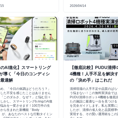
/15
2026/04/14
のAI進化】スマートリング
【徹底比較】PUDU清掃
ingが導く「今日のコンディシ
4機種！人手不足を解決
」最適解
の「決め手」はこれだ
覚め、「今日の体調はどうだろう？」
清掃現場の人手不足や品質のばら
とした不安を感じたことはありません
う悩まない！この無料実演会では
も「このダルさ、なぜ？」と悩む日々
PUDU清掃ロボット4機種を徹底
しかし、スマートリングb.ringのAI進
たの施設に最適な一台を見つける
悩みを一変させます！100万件の生
を完全ガイドします。私も実際に
から生まれた新機能「Body
したが、清掃の省人化と品質標準
hm」が、あなたのベストな行動タイミン
実現する、その賢い運用術をこの