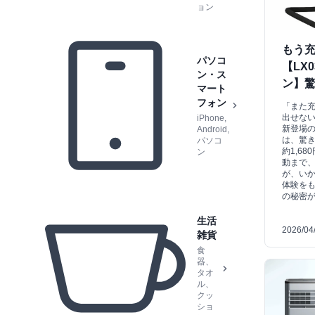
ョン
もう
パソコ
【LX
ン・ス
ン】驚
マート
フォン
「また
出せな
iPhone,
新登場の
Android,
は、驚き
パソコ
約1,6
ン
動まで
が、い
体験を
の秘密
生活
2026/04
雑貨
食
器、
タオ
ル、
クッ
ショ