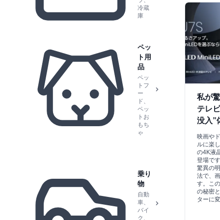
ラ、
冷蔵
庫
ペッ
ト用
品
ペッ
トフ
ー
私が驚
ド、
テレビ
ペッ
トお
没入”
もち
ゃ
映画や
ルに楽
の4K液
登場です
驚異の明
乗り
法で、
物
す。こ
の秘密
自動
ターに
車、
バイ
ク、