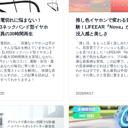
充電切れに悩まない！
推し色イヤホンで変わる
03ネックバンド型イヤホ
験！LIFEEAR『Nova
異の30時間再生
没入感と美しさ
充電切れ…」「高価なイヤホンは手が
「推し活」をもっと深く楽しみた
い」そんな悩みを抱えていませんか？
へ。高音質でファッションも楽し
【LX03ネックバンド型イヤホン】
ンを見つけました！LIFEEAR『N
の最大30時間再生を実現しながら、
推し色で気分を高めつつ、プロ級
80円という高コスパ。通勤・在宅・運
適な装着感を実現。この記事で、
、あなたの毎日に寄り添うこの一本
の音楽体験がどれほど豊かになる
かに充電ストレスを解消し、快適な音
わかるはずです。私も最初は半信
もたらすのか。この記事を読めば、そ
が、その美しさと音質に驚きまし
がすべてわかりますよ！
/20
2026/04/17