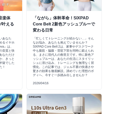
音楽体
「ながら」体幹革命！SIXPAD
』が叶える
Core Belt 2新色アッシュブルーで
変わる日常
いあなた
「忙しくてトレーニングが続かない…」そん
めるイヤホ
なお悩み、あなたも抱えていませんか？
ova』は、
SIXPAD Core Belt 2は、家事やデスクワーク
の音質と快
中も腹筋・脇腹・背筋下部を同時に鍛えられ
あなただけ
る、まさに現代人の救世主です。特に新色ア
か、きっと
ッシュブルーは、あなたの生活にスタイリッ
半疑でした
シュに溶け込み、トレーニングを無理なく習
た！
慣化。この記事では、ジェル不要の快適さや
驚きの効果を徹底解説。諦めていた理想のボ
ディへ、今すぐ一歩踏み出しませんか？
2026/04/16