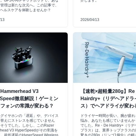
。GPSやAIチャットボットで、あな
介します。
康管理は新たな次元へ。この記事で、
Iヘルスケアを体験しませんか？
/13
2026/04/13
 Hammerhead V3
【速乾×超軽量280g】Re
erSpeed徹底解説！ゲーミン
Hairdry+（リデヘアドラ
ヤフォンの常識が変わる？
ス）でヘアドライが変わ
ングイヤホンの「遅延」や、デバイス
ドライヤー時間が長い、腕が疲れ
り替えにストレスを感じていません
悩み、あなたも感じていませんか
そうでした。しかし、このRazer
でした。Re・De Hairdry+（
rhead V3 HyperSpeedがその常識を
プラス）は、業界トップクラスの
超低遅延のHyperSpeed Wireless
驚きの280g（リンゴ1個分）の