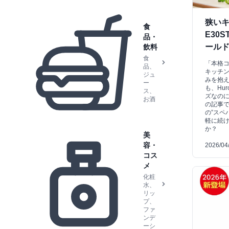
狭いキ
食
E30
品・
ール
飲料
食
「本格
品、
キッチ
ジュ
みを抱
ー
も、Hu
ス、
ズなの
お酒
の記事
の”スペ
軽に続
か？
美
容・
2026/04
コス
メ
化粧
水、
リッ
プ、
ファ
ンデ
ーシ