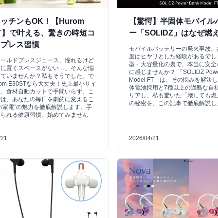
ッチンもOK！【Hurom
【驚愕】半固体モバイル
ST】で叶える、驚きの時短コ
ー「SOLIDZ」はなぜ燃
ドプレス習慣
モバイルバッテリーの発火事故、
度はヒヤリとした経験があるでし
コールドプレスジュース、憧れるけど
型・大容量化の裏で、本当に安全
ンに置くスペースがない…」そんな悩
に感じませんか？ 「SOLIDZ Power
えていませんか？私もそうでした。で
Model FT」は、その悩みを解決
rom E30STなら大丈夫！史上最小サイ
体電池採用と7種以上の過酷な自
に、食材自動カットで手間いらず。こ
リアし、私も驚いた「壊しても燃
では、あなたの毎日を劇的に変えるこ
の秘密を、この記事で徹底解説し
パ家電”の魅力を徹底解説します。手
けられる健康習慣、始めてみません
/21
2026/04/21