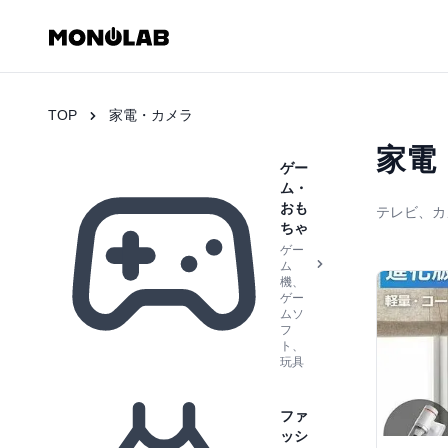
TOP
家電・カメラ
家電
ゲー
ム・
おも
テレビ、カ
ちゃ
ゲー
ム
機、
ゲー
ムソ
フ
ト、
玩具
ファ
ッシ