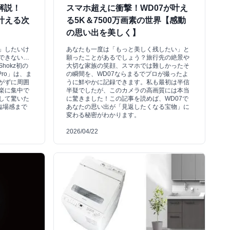
底解説！
スマホ超えに衝撃！WD07が叶え
叶える次
る5K＆7500万画素の世界【感動
の思い出を美しく】
」したいけ
あなたも一度は「もっと美しく残したい」と
できない…
願ったことがあるでしょう？旅行先の絶景や
hokz初の
大切な家族の笑顔、スマホでは難しかったそ
Pro」は、ま
の瞬間を、WD07ならまるでプロが撮ったよ
がずに周囲
うに鮮やかに記録できます。私も最初は半信
楽に集中で
半疑でしたが、このカメラの高画質には本当
して驚いた
に驚きました！この記事を読めば、WD07で
の臨場感まで
あなたの思い出が「見返したくなる宝物」に
変わる秘密がわかります。
2026/04/22