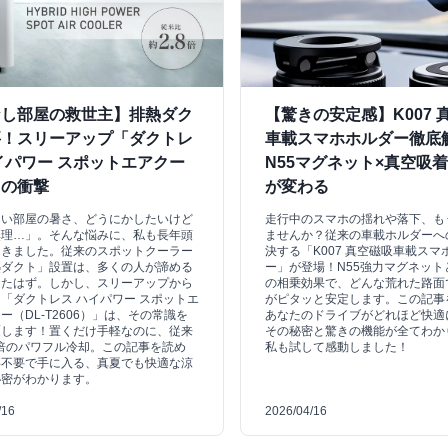
なし部屋の救世主】排熱ダク
【驚きの安定感】K007 
要！スリーアップ「ダクトレ
車載スマホホルダー徹底
イパワー スポットエアクー
N55マグネット×真空吸
」の衝撃
が変わる
ない部屋の暑さ、どうにかしたいけど
走行中のスマホの揺れや落下、も
無理…」。そんな悩みに、私も長年頭
ませんか？従来の車載ホルダーへ
てきました。従来のスポットクーラー
決する「K007 真空磁吸車載スマ
熱ダクト」設置は、多くの人が諦める
ー」が登場！N55強力マグネット
ったはず。しかし、スリーアップから
の相乗効果で、どんな荒れた路面
「ダクトレス ハイパワー スポットエ
がピタッと安定します。この記事
ー（DL-T2606）」は、その常識を
あなたのドライブがどれほど快適
覆します！置くだけ手軽なのに、従来
その秘密と驚きの機能が全てわか
8倍のパワフル冷却。この記事を読め
私も試して感動しました！
事不要で手に入る、真夏でも快適な涼
秘密がわかります。
/16
2026/04/16