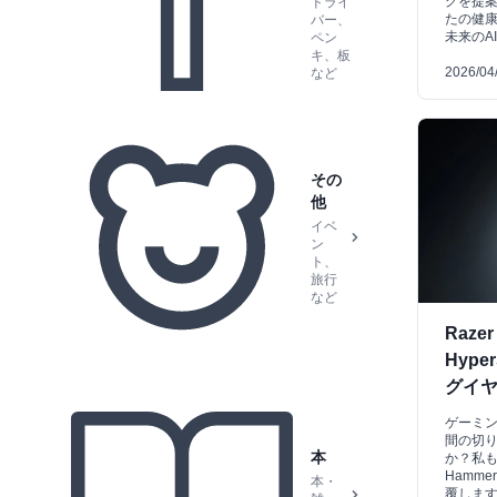
グを提案
ドライ
たの健
バー、
未来のA
ペン
キ、板
2026/04
など
その
他
イベ
ン
ト、
旅行
など
Razer
Hyp
グイ
ゲーミ
間の切
本
か？私も
Hamme
本・
覆します。