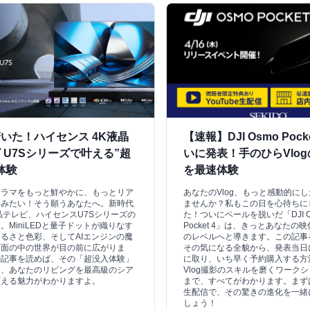
いた！ハイセンス 4K液晶
【速報】DJI Osmo Pock
 U7Sシリーズで叶える”超
いに発表！手のひらVlo
体験
を最速体験
ドラマをもっと鮮やかに、もっとリア
あなたのVlog、もっと感動的に
しみたい！そう願うあなたへ。新時代
ませんか？私もこの日を心待ちに
晶テレビ、ハイセンスU7Sシリーズの
た！ついにベールを脱いだ「DJI O
。MiniLEDと量子ドットが織りなす
Pocket 4」は、きっとあなたの
るさと色彩、そしてAIエンジンの魔
のレベルへと導きます。この記事
画面の中の世界が目の前に広がりま
その気になる全貌から、発表当日
の記事を読めば、その「超没入体験」
に取り、いち早く予約購入する方
と、あなたのリビングを最高級のシア
Vlog撮影のスキルを磨くワーク
変える魅力がわかりますよ。
まで、すべてがわかります。まずはY
生配信で、その驚きの進化を一緒
しょう！