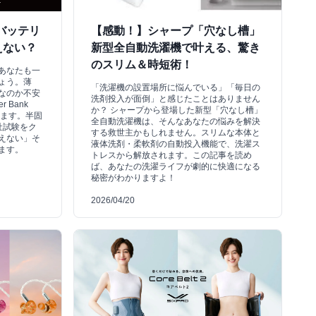
バッテリ
【感動！】シャープ「穴なし槽」
えない？
新型全自動洗濯機で叶える、驚き
のスリム＆時短術！
あなたも一
ょう。薄
「洗濯機の設置場所に悩んでいる」「毎日の
なのか不安
洗剤投入が面倒」と感じたことはありません
 Bank
か？ シャープから登場した新型「穴なし槽」
します。半固
全自動洗濯機は、そんなあなたの悩みを解決
社試験をク
する救世主かもしれません。スリムな本体と
えない」そ
液体洗剤・柔軟剤の自動投入機能で、洗濯ス
ます。
トレスから解放されます。この記事を読め
ば、あなたの洗濯ライフが劇的に快適になる
秘密がわかりますよ！
2026/04/20