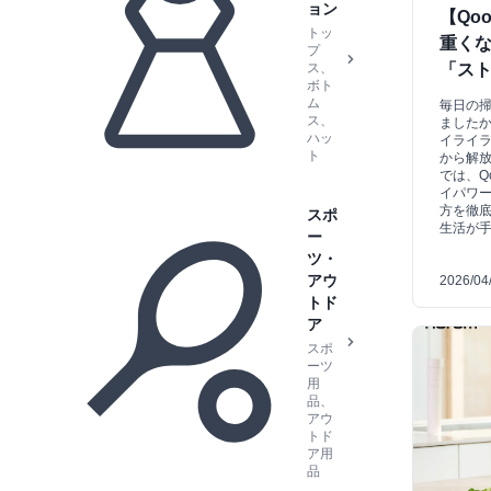
ョン
【Qo
トッ
重く
プ
ス、
「ス
ボト
ム
毎日の
ス、
ました
ハッ
イライ
ト
から解
では、Q
イパワ
方を徹
スポ
生活が
ー
ツ・
アウ
2026/04
トド
ア
スポ
ーツ
用
品、
アウ
トド
ア用
品