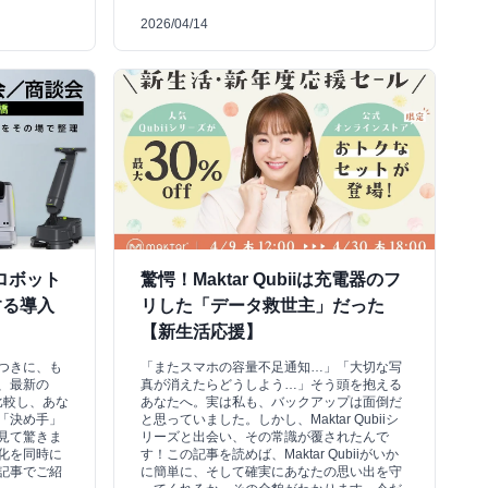
2026/04/14
ロボット
驚愕！Maktar Qubiiは充電器のフ
する導入
リした「データ救世主」だった
【新生活応援】
つきに、も
「またスマホの容量不足通知…」「大切な写
、最新の
真が消えたらどうしよう…」そう頭を抱える
比較し、あな
あなたへ。実は私も、バックアップは面倒だ
「決め手」
と思っていました。しかし、Maktar Qubiiシ
見て驚きま
リーズと出会い、その常識が覆されたんで
化を同時に
す！この記事を読めば、Maktar Qubiiがいか
記事でご紹
に簡単に、そして確実にあなたの思い出を守