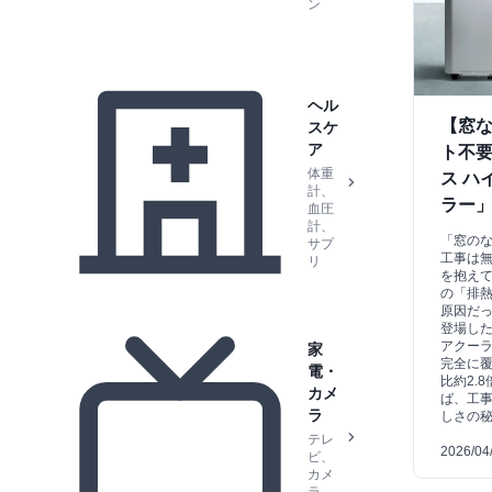
ン
ヘル
【窓
スケ
ア
ト不
体重
ス ハ
計、
ラー
血圧
計、
「窓の
サプ
工事は
リ
を抱え
の「排
原因だ
登場した
アクーラ
家
完全に
電・
比約2.
カメ
ば、工
ラ
しさの
テレ
2026/04
ビ、
カメ