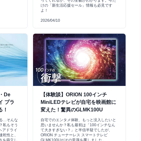
ってくれるか、その全貌がわかります。今だ
けの「新生活応援セール」情報も必見です
よ！
2026/04/10
・De
【体験談】ORION 100インチ
イ プラ
MiniLEDテレビが自宅を映画館に
る！
変えた！驚異のGLMK100U
る…そんな
自宅でのエンタメ体験、もっと没入したいと
？私もそう
思いませんか？私も最初は「100インチなん
リデヘアドライ
て大きすぎない？」と半信半疑でしたが、
速乾性と、
ORION チューナーレス スマートテレビ
軽さを両立し
GLMK100Uがその常識を覆しました。