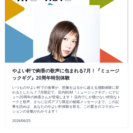
やよい軒で絢香の歌声に包まれる7月！『ミュージ
ックギグ』20周年特別体験
いつものやよい軒での食事が、想像をはるかに超える感動体験に変
わるとしたら？ 7月限定で、店内BGM『ミュージックギグ』にデビ
ュー20周年の絢香さんが登場します！ 店内でしか聴けない特別なト
ークと歌声、さらに公式アプリ限定の秘蔵メッセージまで。この記
事を読めば、あなたのやよい軒体験を彩る、この驚きのコラボレー
ションの全貌がわかります！
2026/06/25