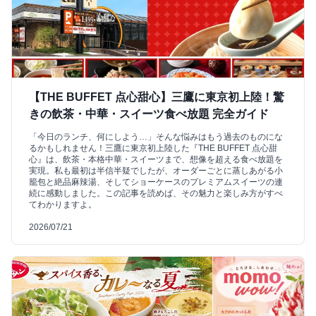
【THE BUFFET 点心甜心】三鷹に東京初上陸！驚
きの飲茶・中華・スイーツ食べ放題 完全ガイド
「今日のランチ、何にしよう…」そんな悩みはもう過去のものにな
るかもしれません！三鷹に東京初上陸した『THE BUFFET 点心甜
心』は、飲茶・本格中華・スイーツまで、想像を超える食べ放題を
実現。私も最初は半信半疑でしたが、オーダーごとに蒸しあがる小
籠包と絶品麻辣湯、そしてショーケースのプレミアムスイーツの連
続に感動しました。この記事を読めば、その魅力と楽しみ方がすべ
てわかりますよ。
2026/07/21