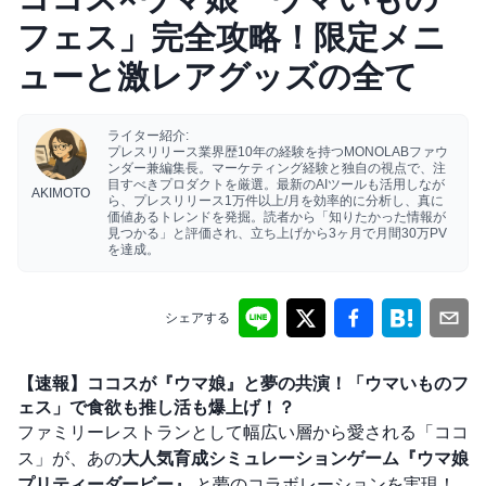
フェス」完全攻略！限定メニ
ューと激レアグッズの全て
ライター紹介:
プレスリリース業界歴10年の経験を持つMONOLABファウ
ンダー兼編集長。マーケティング経験と独自の視点で、注
目すべきプロダクトを厳選。最新のAIツールも活用しなが
AKIMOTO
ら、プレスリリース1万件以上/月を効率的に分析し、真に
価値あるトレンドを発掘。読者から「知りたかった情報が
見つかる」と評価され、立ち上げから3ヶ月で月間30万PV
を達成。
シェアする
【速報】ココスが『ウマ娘』と夢の共演！「ウマいものフ
ェス」で食欲も推し活も爆上げ！？
ファミリーレストランとして幅広い層から愛される「ココ
ス」が、あの
大人気育成シミュレーションゲーム『ウマ娘
プリティーダービー』
と夢のコラボレーションを実現！