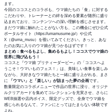
ます。
今回のココスとのコラボも、ウマ娘たちの「食」に対する
こだわりや、トレーナーとの絆を深める要素が随所に盛り
込まれており、コンテンツへの深い理解を感じさせます。
まだウマ娘に触れたことがない方も、この機会にぜひ公式
ポータルサイト（
https://umamusume.jp/
）や公式
X（
@uma_musu
）を覗いてみてください。きっと、あな
たのお気に入りのウマ娘が見つかるはずです！
まとめ：食べるもよし、集めるもよし！ココスでウマ娘の
世界に飛び込もう！
ココスと『ウマ娘 プリティーダービー』の「ココスへよ
うこそ！ウマいものフェス！」は、美味しい食事を楽しみ
ながら、大好きなウマ娘たちと一緒に盛り上がれる、まさ
に
「ウマい」と「楽しい」が詰まった夢の企画
です。
数量限定のコラボメニューで作品の世界に浸り、オリジナ
ルクリアカードを集めてコレクションを充実させ、さらに
WEB抽選や店内ボイス、限定グッズで、全身でウマ娘を
感じられるなんて、ファンにとってはたまらない体験です
よね。