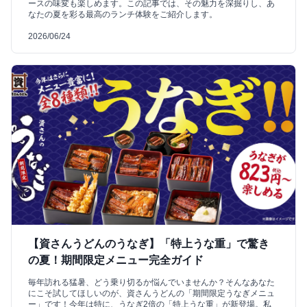
ースの味変も楽しめます。この記事では、その魅力を深掘りし、あ
なたの夏を彩る最高のランチ体験をご紹介します。
2026/06/24
【資さんうどんのうなぎ】「特上うな重」で驚き
の夏！期間限定メニュー完全ガイド
毎年訪れる猛暑、どう乗り切るか悩んでいませんか？そんなあなた
にこそ試してほしいのが、資さんうどんの「期間限定うなぎメニュ
ー」です！今年は特に、うなぎ2倍の「特上うな重」が新登場。私