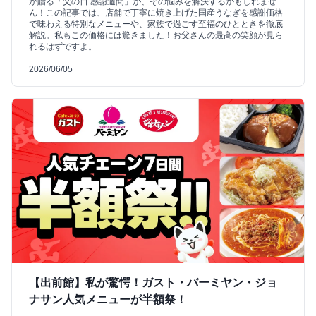
が贈る「父の日 感謝週間」が、その悩みを解決するかもしれませ
ん！この記事では、店舗で丁寧に焼き上げた国産うなぎを感謝価格
で味わえる特別なメニューや、家族で過ごす至福のひとときを徹底
解説。私もこの価格には驚きました！お父さんの最高の笑顔が見ら
れるはずですよ。
2026/06/05
【出前館】私が驚愕！ガスト・バーミヤン・ジョ
ナサン人気メニューが半額祭！