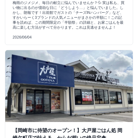
梅雨のジメジメ、毎日の献立に悩んでいませんか？💦 実は私も、買
い物に出るのが億劫な日に「どうしよう…」と悩んでいました。し
かし、朗報です！出前館でガストの「チーズINハンバーグ」など、
すかいらーく3ブランドの人気メニューがまさかの半額に！この記
事を読めば、この期間限定の「半額祭」の詳細と、お家ごはんを最
高に楽しむ方法がすべて分かります。これは見逃せませんよ！
2026/06/04
【岡崎市に待望のオープン！】大戸屋ごはん処 岡
崎欠町店で叶える、からだ想いの絶品定食