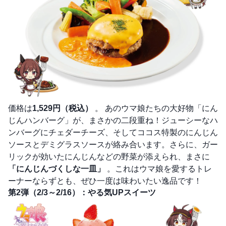
価格は
1,529円（税込）
。 あのウマ娘たちの大好物「にん
じんハンバーグ」が、まさかの二段重ね！ジューシーなハ
ンバーグにチェダーチーズ、そしてココス特製のにんじん
ソースとデミグラスソースが絡み合います。さらに、ガー
リックが効いたにんじんなどの野菜が添えられ、まさに
「にんじんづくしな一皿」
。これはウマ娘を愛するトレ
ーナーならずとも、ぜひ一度は味わいたい逸品です！
第2弾（2/3～2/16）：やる気UPスイーツ