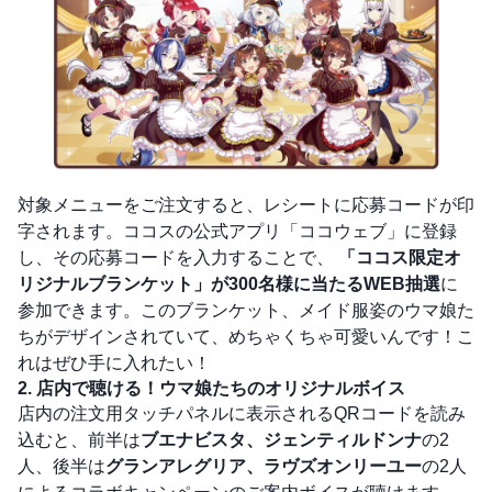
対象メニューをご注文すると、レシートに応募コードが印
字されます。ココスの公式アプリ「ココウェブ」に登録
し、その応募コードを入力することで、
「ココス限定オ
リジナルブランケット」が300名様に当たるWEB抽選
に
参加できます。このブランケット、メイド服姿のウマ娘た
ちがデザインされていて、めちゃくちゃ可愛いんです！こ
れはぜひ手に入れたい！
2. 店内で聴ける！ウマ娘たちのオリジナルボイス
店内の注文用タッチパネルに表示されるQRコードを読み
込むと、前半は
ブエナビスタ、ジェンティルドンナ
の2
人、後半は
グランアレグリア、ラヴズオンリーユー
の2人