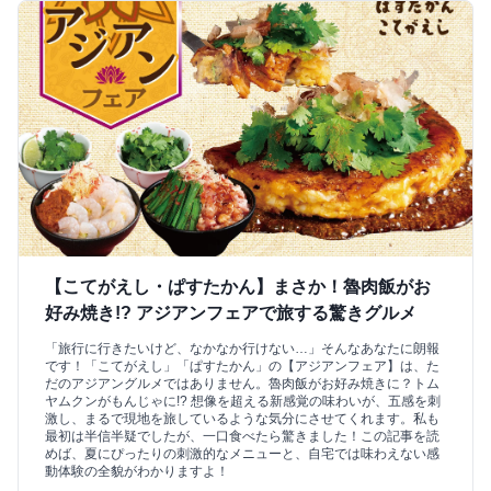
【こてがえし・ぱすたかん】まさか！魯肉飯がお
好み焼き!? アジアンフェアで旅する驚きグルメ
「旅行に行きたいけど、なかなか行けない…」そんなあなたに朗報
です！「こてがえし」「ぱすたかん」の【アジアンフェア】は、た
だのアジアングルメではありません。魯肉飯がお好み焼きに？トム
ヤムクンがもんじゃに!? 想像を超える新感覚の味わいが、五感を刺
激し、まるで現地を旅しているような気分にさせてくれます。私も
最初は半信半疑でしたが、一口食べたら驚きました！この記事を読
めば、夏にぴったりの刺激的なメニューと、自宅では味わえない感
動体験の全貌がわかりますよ！