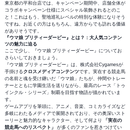
東京都の平和台店では、キャンペーン期間中、店舗全体が
コラボキャンペーン仕様にスペシャル装飾されるとのこ
と！これはもう、聖地巡礼レベルの特別な体験になりそう
ですね。お近くの方はもちろん、遠方からでも訪れる価値
がありそうです。
『ウマ娘 プリティーダービー』とは？：大人気コンテン
ツの魅力に迫る
ここで少し、『ウマ娘 プリティーダービー』についてお
さらいしておきましょう。
『ウマ娘 プリティーダービー』は、株式会社Cygamesが
手掛ける
クロスメディアコンテンツ
です。実在する競走馬
の名前と魂を受け継いだ「ウマ娘」たちが、仲間やトレー
ナーとともに学園生活を送りながら、最高のレース「トゥ
インクル・シリーズ」制覇を目指す物語が描かれていま
す。
ゲームアプリを筆頭に、アニメ、音楽、コミカライズなど
多岐にわたるメディアで展開されており、その奥深いスト
ーリーと魅力的なキャラクター、そして何より
「実在の
競走馬へのリスペクト」
が多くのファンを惹きつけてい