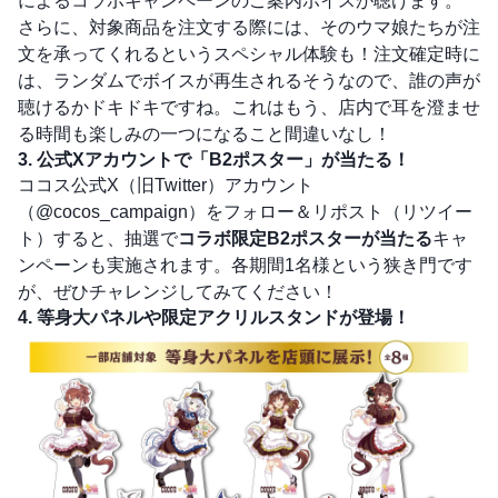
によるコラボキャンペーンのご案内ボイスが聴けます。
さらに、対象商品を注文する際には、そのウマ娘たちが注
文を承ってくれるというスペシャル体験も！注文確定時に
は、ランダムでボイスが再生されるそうなので、誰の声が
聴けるかドキドキですね。これはもう、店内で耳を澄ませ
る時間も楽しみの一つになること間違いなし！
3. 公式Xアカウントで「B2ポスター」が当たる！
ココス公式X（旧Twitter）アカウント
（
@cocos_campaign
）をフォロー＆リポスト（リツイー
ト）すると、抽選で
コラボ限定B2ポスターが当たる
キャ
ンペーンも実施されます。各期間1名様という狭き門です
が、ぜひチャレンジしてみてください！
4. 等身大パネルや限定アクリルスタンドが登場！