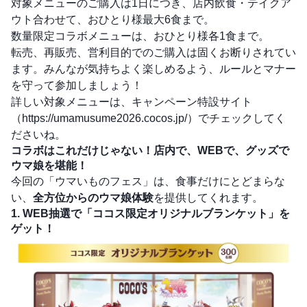
対象メニューのご購入は1日につき、店内飲食・テイクア
ウト合わせて、おひとり様最大6食まで。
数量限定コラボメニューは、おひとり様各1食まで。
転売、再販売、営利目的でのご購入は固くお断りされてい
ます。みんなが気持ちよく楽しめるよう、ルールとマナー
を守って参加しましょう！
詳しい対象メニューは、キャンペーン特設サイト
（
https://umamusume2026.cocos.jp/
）でチェックしてく
ださいね。
コラボはこれだけじゃない！店内で、WEBで、グッズで
ウマ娘を堪能！
今回の「ウマいものフェス」は、食事だけにとどまらな
い、
全方位からのウマ娘体験
を提供してくれます。
1. WEB抽選で「ココス限定オリジナルブランケット」を
ゲット！