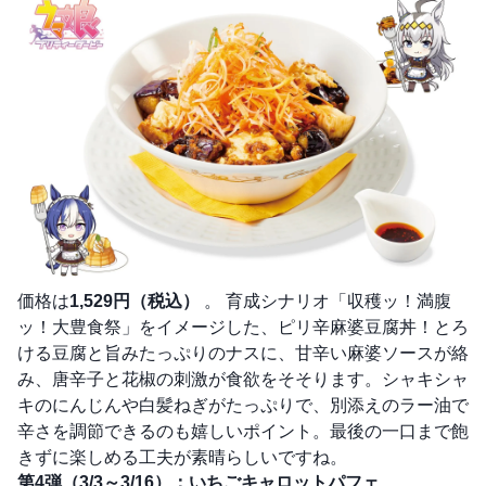
価格は
1,529円（税込）
。 育成シナリオ「収穫ッ！満腹
ッ！大豊食祭」をイメージした、ピリ辛麻婆豆腐丼！とろ
ける豆腐と旨みたっぷりのナスに、甘辛い麻婆ソースが絡
み、唐辛子と花椒の刺激が食欲をそそります。シャキシャ
キのにんじんや白髪ねぎがたっぷりで、別添えのラー油で
辛さを調節できるのも嬉しいポイント。最後の一口まで飽
きずに楽しめる工夫が素晴らしいですね。
第4弾（3/3～3/16）：いちごキャロットパフェ