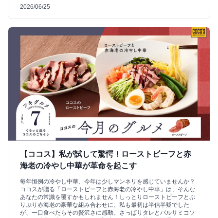
2026/06/25
【ココス】私が試して驚愕！ローストビーフと赤
海老の冷やし中華が革命を起こす
毎年恒例の冷やし中華、今年は少しマンネリを感じていませんか？
ココスが贈る「ローストビーフと赤海老の冷やし中華」は、そんな
あなたの常識を覆すかもしれません！しっとりローストビーフとぷ
りぷり赤海老の豪華な組み合わせに、私も最初は半信半疑でした
が、一口食べたらその贅沢さに感動。さっぱりタレとバルサミコソ