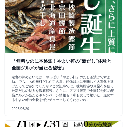
「無料なのに本格派！やよい軒の“新だし”体験と
全国グルメが当たる秘密」
定食の締めといえば、やっぱり「やよい軒」のだし茶漬けですよ
ね。でも、あの無料だしがこの夏、想像以上に美味しく大進化を遂
げたってご存知でしたか？この記事では、枕崎鰹節や真昆布を使っ
た新だしの魅力を徹底解説。さらに、アプリ限定で全国10地区の絶
品グルメが当たるキャンペーン情報も！私も試して驚いた、進化す
るやよい軒の全貌をぜひチェックしてくださいね。
2026/06/29