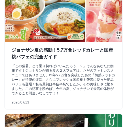
ジョナサン夏の感動！5.7万食レッドカレーと国産
桃パフェの完全ガイド
「この猛暑、どう乗り切ればいいんだろう…？」そんなあなたに朗
報です！ジョナサンが贈る夏の２大フェアは、ただのファミレスメ
ニューではありません。昨年5.7万食を突破したあの「情熱レッドカ
レー」が待望の復活、さらにフレッシュ国産桃を贅沢に使った絶品
パフェも登場！私も最初は半信半疑でしたが、その美味しさに驚き
ました。この記事を読めば、今年の夏、ジョナサンで最高の体験が
できること間違いなしですよ！
2026/07/13