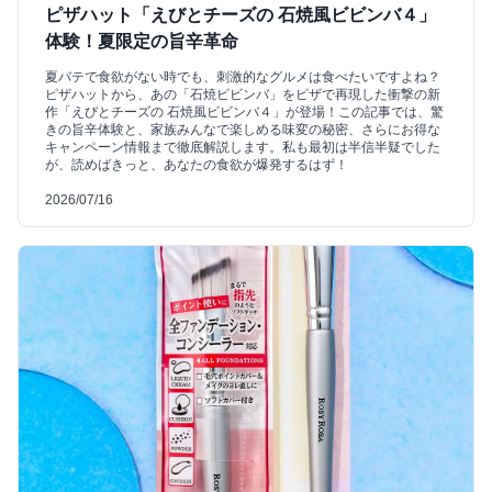
ピザハット「えびとチーズの 石焼風ビビンバ４」
体験！夏限定の旨辛革命
夏バテで食欲がない時でも、刺激的なグルメは食べたいですよね？
ピザハットから、あの「石焼ビビンバ」をピザで再現した衝撃の新
作「えびとチーズの 石焼風ビビンバ４」が登場！この記事では、驚
きの旨辛体験と、家族みんなで楽しめる味変の秘密、さらにお得な
キャンペーン情報まで徹底解説します。私も最初は半信半疑でした
が、読めばきっと、あなたの食欲が爆発するはず！
2026/07/16