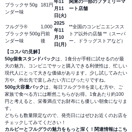
年11
関東の一部のファミリーマ
ブラックサ
50g
181円
月11
ート店舗
ンダー味
日(火)
2025
フルグラ®
1,000
**全国のコンビニエンスス
年11
ブラックサ
500g
円前
トア以外の店舗 **（スーパ
月10
ンダー味
後
ー、ドラッグストアなど）
日(月)
【コスパの見解】
50g個食スタンドパック
は、1食分が手軽に試せるのが最
大の魅力。コンビニでサッと購入できる利便性は、忙しい
現代人にとって大きな価値があります。少し試してみたい
方や、外出先で楽しみたい方にぴったりですね。
500g大容量パック
は、毎日フルグラ®を楽しむ方や、ご
家族で食べる方には断然こちらがお得。1食あたり約100
円と考えると、栄養満点でお財布にも優しい朝食になりま
す。
どちらも数量限定なので、発売日にはぜひお近くのお店を
チェックしてみてください！
カルビーとフルグラの魅力をもっと深く！関連情報はこち