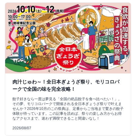
肉汁じゅわ～！全日本ぎょうざ祭り、モリコロパ
ークで全国の味を完全攻略！
餃子好きなら一度は夢見る「全国の絶品餃子を食べ比べたい！」。
その夢、モリコロパークで開催される全日本ぎょうざ祭りで叶えま
せんか？2026年10月のこの祭典は、定番からご当地まで驚きの餃子
体験が待っています。この記事を読めば、祭りの楽しみ方からお得
なアクセスまで、迷わず満喫できること間違いなし！
2026/08/07