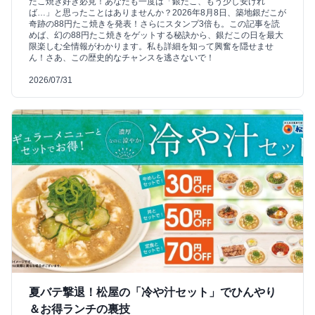
たこ焼き好き必見！あなたも一度は「銀だこ、もう少し安けれ
ば…」と思ったことはありませんか？2026年8月8日、築地銀だこが
奇跡の88円たこ焼きを発表！さらにスタンプ3倍も。この記事を読
めば、幻の88円たこ焼きをゲットする秘訣から、銀だこの日を最大
限楽しむ全情報がわかります。私も詳細を知って興奮を隠せませ
ん！さあ、この歴史的なチャンスを逃さないで！
2026/07/31
夏バテ撃退！松屋の「冷や汁セット」でひんやり
＆お得ランチの裏技