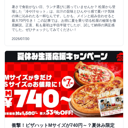
暑さで食欲がない日、ランチ選びに困っていませんか？ 松屋から登
場した「冷や汁セット」は、出汁の旨味とひんやり感で夏バテ気味
の体に沁みわたる一杯なんです。しかも、メインと組み合わせると
最大70円引き！ この記事では、お得に夏を乗り切る松屋の秘策を徹
底解説。正直、私も最初は半信半疑でしたが、試して納得の満足感
でした。ぜひチェックしてみてください！
2026/07/30
衝撃！ピザハットMサイズが740円～？夏休み限定