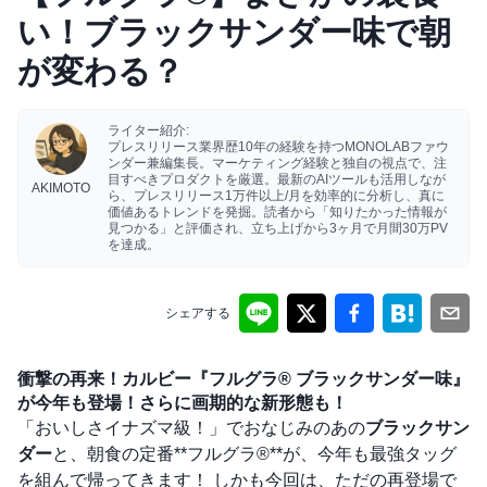
い！ブラックサンダー味で朝
が変わる？
ライター紹介:
プレスリリース業界歴10年の経験を持つMONOLABファウ
ンダー兼編集長。マーケティング経験と独自の視点で、注
目すべきプロダクトを厳選。最新のAIツールも活用しなが
AKIMOTO
ら、プレスリリース1万件以上/月を効率的に分析し、真に
価値あるトレンドを発掘。読者から「知りたかった情報が
見つかる」と評価され、立ち上げから3ヶ月で月間30万PV
を達成。
シェアする
衝撃の再来！カルビー『フルグラ® ブラックサンダー味』
が今年も登場！さらに画期的な新形態も！
「おいしさイナズマ級！」でおなじみのあの
ブラックサン
ダー
と、朝食の定番**フルグラ®**が、今年も最強タッグ
を組んで帰ってきます！ しかも今回は、ただの再登場で