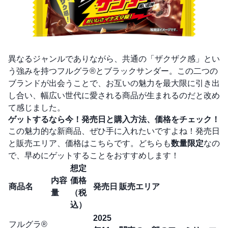
異なるジャンルでありながら、共通の「ザクザク感」とい
う強みを持つフルグラ®とブラックサンダー。この二つの
ブランドが出会うことで、お互いの魅力を最大限に引き出
し合い、幅広い世代に愛される商品が生まれるのだと改め
て感じました。
ゲットするなら今！発売日と購入方法、価格をチェック！
この魅力的な新商品、ぜひ手に入れたいですよね！発売日
と販売エリア、価格はこちらです。どちらも
数量限定
なの
で、早めにゲットすることをおすすめします！
想定
内容
価格
商品名
発売日
販売エリア
量
（税
込）
2025
フルグラ®