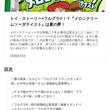
トイ・ストーリー×フルグラ®！？『メロンクリー
ムソーダテイスト』は夏の夢！
メロンクリームソーダが朝食に？私も最初は驚きました！あの「フ
ルグラ®」とトイ・ストーリーのまさかの限定コラボは、まさに夏
の食卓の主役です。この記事では、この話題作の魅力と、爽やかな
味わいの秘密に迫ります。見つけたら即ゲット必須！買い逃したく
ないあなたに、その全貌をお届けします。
2026/07/10
目次
衝撃の再来！カルビー『フルグラ® ブラックサンダー
味』が今年も登場！さらに画期的な新形態も！
イナズマ級のザクザク感が止まらない！待望の「ブラ
ックサンダー味」が帰ってきた！
「フルグラ®」初の画期的な新容器！個食スタンドパ
ックでいつでもどこでもザクザク体験！