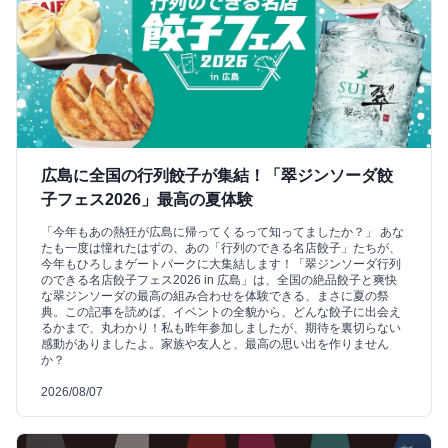
広島に全国の行列餃子が集結！「翠ジンソーダ餃
子フェス2026」最高の夏体験
「今年もあの熱狂が広島に帰ってくるって知ってましたか？」 あな
たも一度は憧れたはずの、あの「行列のできる名店餃子」たちが、
今年もひろしまゲートパークに大集結します！「翠ジンソーダ行列
のできる名店餃子フェス2026 in 広島」は、全国の絶品餃子と爽快
な翠ジンソーダの最高の組み合わせを体験できる、まさに夏の祭
典。この記事を読めば、イベントの全貌から、どんな餃子に出会え
るかまで、丸わかり！私も昨年参加しましたが、期待を裏切らない
感動がありましたよ。家族や友人と、最高の思い出を作りません
か？
2026/08/07