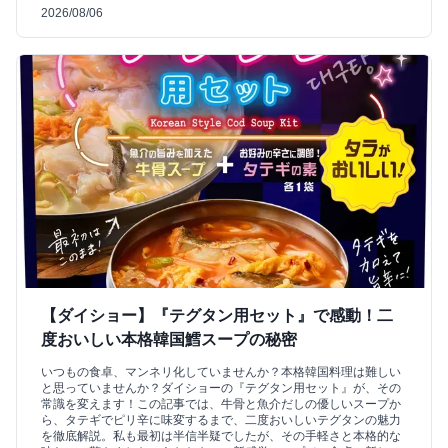
2026/08/06
【ダイショー】『テグタン用セット』で感動！二
度おいしい本格韓国鱈スープの秘密
いつもの食卓、マンネリ化していませんか？本格韓国料理は難しい
と思っていませんか？ダイショーの『テグタン用セット』が、その
常識を変えます！この記事では、牛骨と魚介だしの優しいスープか
ら、タテギでピリ辛に味変するまで、二度おいしいテグタンの魅力
を徹底解説。私も最初は半信半疑でしたが、その手軽さと本格的な