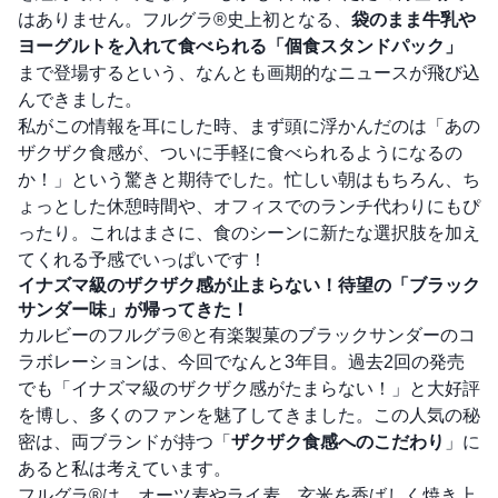
はありません。フルグラ®史上初となる、
袋のまま牛乳や
ヨーグルトを入れて食べられる「個食スタンドパック」
まで登場するという、なんとも画期的なニュースが飛び込
んできました。
私がこの情報を耳にした時、まず頭に浮かんだのは「あの
ザクザク食感が、ついに手軽に食べられるようになるの
か！」という驚きと期待でした。忙しい朝はもちろん、ち
ょっとした休憩時間や、オフィスでのランチ代わりにもぴ
ったり。これはまさに、食のシーンに新たな選択肢を加え
てくれる予感でいっぱいです！
イナズマ級のザクザク感が止まらない！待望の「ブラック
サンダー味」が帰ってきた！
カルビーのフルグラ®と有楽製菓のブラックサンダーのコ
ラボレーションは、今回でなんと3年目。過去2回の発売
でも「イナズマ級のザクザク感がたまらない！」と大好評
を博し、多くのファンを魅了してきました。この人気の秘
密は、両ブランドが持つ「
ザクザク食感へのこだわり
」に
あると私は考えています。
フルグラ®は、オーツ麦やライ麦、玄米を香ばしく焼き上