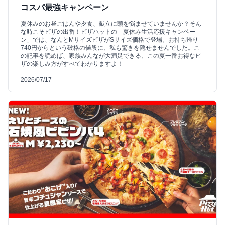
コスパ最強キャンペーン
夏休みのお昼ごはんや夕食、献立に頭を悩ませていませんか？そん
な時こそピザの出番！ピザハットの「夏休み生活応援キャンペー
ン」では、なんとMサイズピザがSサイズ価格で登場。お持ち帰り
740円からという破格の値段に、私も驚きを隠せませんでした。こ
の記事を読めば、家族みんなが大満足できる、この夏一番お得なピ
ザの楽しみ方がすべてわかりますよ！
2026/07/17