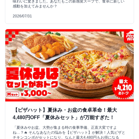
味わいに驚きました。あなたもこの新感覚スープで、食卓に新しい
感動を加えてみませんか？
2026/07/31
【ピザハット】夏休み・お盆の食卓革命！最大
4,480円OFF「夏休みセット」が万能すぎた！
「夏休みやお盆、大勢が集まる時の食事準備、正直大変ですよ
ね…？🔥 そんなあなたの悩みを【ピザハット】が解決！人気ピザと
チキンコンボがセットになり、なんと最大4,480円もお得になる