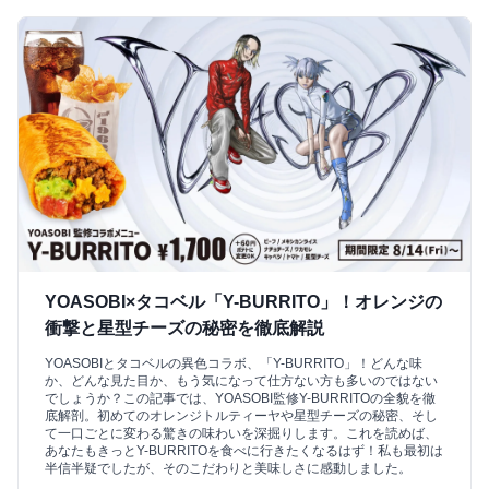
YOASOBI×タコベル「Y-BURRITO」！オレンジの
衝撃と星型チーズの秘密を徹底解説
YOASOBIとタコベルの異色コラボ、「Y-BURRITO」！どんな味
か、どんな見た目か、もう気になって仕方ない方も多いのではない
でしょうか？この記事では、YOASOBI監修Y-BURRITOの全貌を徹
底解剖。初めてのオレンジトルティーヤや星型チーズの秘密、そし
て一口ごとに変わる驚きの味わいを深掘りします。これを読めば、
あなたもきっとY-BURRITOを食べに行きたくなるはず！私も最初は
半信半疑でしたが、そのこだわりと美味しさに感動しました。