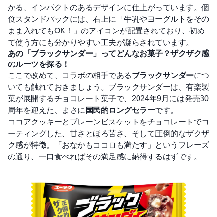
かる、インパクトのあるデザインに仕上がっています。個
食スタンドパックには、右上に「牛乳やヨーグルトをその
まま入れてもOK！」のアイコンが配置されており、初め
て使う方にも分かりやすい工夫が凝らされています。
あの「ブラックサンダー」ってどんなお菓子？ザクザク感
のルーツを探る！
ここで改めて、コラボの相手である
ブラックサンダー
につ
いても触れておきましょう。ブラックサンダーは、有楽製
菓が展開するチョコレート菓子で、2024年9月には発売30
周年を迎えた、まさに
国民的ロングセラー
です。
ココアクッキーとプレーンビスケットをチョコレートでコ
ーティングした、甘さとほろ苦さ、そして圧倒的なザクザ
ク感が特徴。「おなかもココロも満たす」というフレーズ
の通り、一口食べればその満足感に納得するはずです。