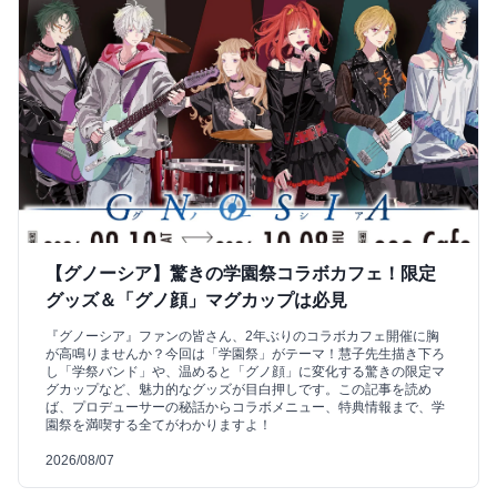
【グノーシア】驚きの学園祭コラボカフェ！限定
グッズ＆「グノ顔」マグカップは必見
『グノーシア』ファンの皆さん、2年ぶりのコラボカフェ開催に胸
が高鳴りませんか？今回は「学園祭」がテーマ！慧子先生描き下ろ
し「学祭バンド」や、温めると「グノ顔」に変化する驚きの限定マ
グカップなど、魅力的なグッズが目白押しです。この記事を読め
ば、プロデューサーの秘話からコラボメニュー、特典情報まで、学
園祭を満喫する全てがわかりますよ！
2026/08/07