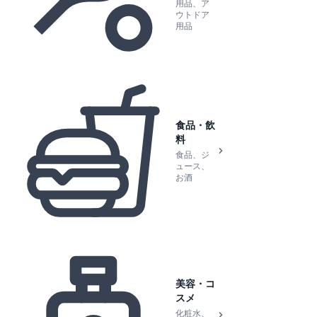
用品、ア
ウトドア
用品
食品・飲
料
食品、ジ
ュース、
お酒
美容・コ
スメ
化粧水、