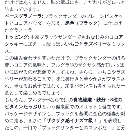
だけではありません。味の構成にも、こだわりがぎゅっと
詰まっています。
ベースグラノーラ
: ブラックサンダーのプレーンビスケッ
トとココアパウダーを加え、
黒色（ブラック）
に仕上げ
たグラノーラ。
トッピング
: 本家ブラックサンダーでもおなじみの
ココア
クッキー
に加え、甘酸っぱい
いちご
と
ラズベリー
をミック
ス。
この組み合わせを聞いただけで、ブラックサンダーのほろ
苦いココアの風味と、フルグラ®のザクザク感が口いっぱ
いに広がるのが想像できますよね。さらに、いちごやラズ
ベリーが加わることで、味に奥行きと華やかさがプラスさ
れ、単なるお菓子ではなく、栄養バランスも考えられた一
食として楽しめるでしょう。
もちろん、フルグラ®ならではの
食物繊維・鉄分・8種の
ビタミンたっぷり
という健康面でのメリットも健在です。
パッケージデザインも、ブラックを基調に金色の稲妻が斜
めに走る、まさに「
ザクザク感イナズマ級！
」を表現し
たもの。一目で「ブラックサンダーとのコラボだ！」と分