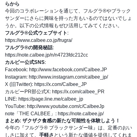
らから
今回のコラボレーションを通じて、フルグラ®やブラック
サンダーにさらに興味を持った方もいるのではないでしょ
うか。以下の公式情報もぜひ活用してみてください。
フルグラ®公式ウェブサイト
:
https://www.calbee.co.jp/frugra/
フルグラ®の開発秘話
:
https://note.calbee.jp/n/n4723fdc212cc
カルビー公式SNS
:
Facebook:
http://www.facebook.com/Calbee.JP
Instagram:
http://www.instagram.com/calbee_jp/
X (旧Twitter):
https://x.com/Calbee_JP
カルビーPR部公式X:
https://x.com/calbee_PR
LINE:
https://page.line.me/calbee_jp
YouTube:
http://www.youtube.com/c/CalbeeJp
note「THE CALBEE」:
https://note.calbee.jp/
まとめ: ザクザク食感の新たな可能性を体験しよう！
今年の『フルグラ® ブラックサンダー味』は、定番のおい
しさに加えて、
手軽さ
という新たな価値を提供してくれま