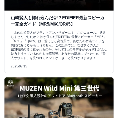
山﨑賢人も惚れ込んだ音!? EDIFIER最新スピーカ
ー完全ガイド【MR5/M60/QR65】
「あの山﨑賢人がブランドアンバサダーに！」このニュース、見逃
しませんでしたか？ 彼が選んだEDIFIERの最新スピーカー「MR5」
「M60」「QR65」は、驚くほど高音質で、あなたの音楽ライフを
劇的に変えるかもしれません。この記事では、なぜ多くの人が
EDIFIERの音に惹かれるのか、そして3つのモデルがそれぞれどんな
魅力を持っているのかを徹底解説。あなたの部屋にぴったりの「賢
人サウンド」を見つけるヒントが、きっと見つかりますよ！
2025/07/15