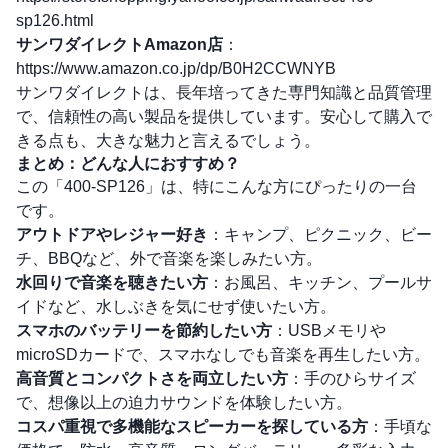
sp126.html
サンワダイレクトAmazon店
：
https://www.amazon.co.jp/dp/B0H2CCWNYB
サンワダイレクトは、長年培ってきた専門知識と品質管理
で、信頼性の高い製品を提供しています。安心して購入で
きる点も、大きな魅力と言えるでしょう。
まとめ：どんな人におすすめ？
この「400-SP126」は、特にこんな方にぴったりの一台
です。
アウトドアやレジャー好き
：キャンプ、ピクニック、ビー
チ、BBQなど、外で音楽を楽しみたい方。
水回りで音楽を聴きたい方
：お風呂、キッチン、プールサ
イドなど、水しぶきを気にせず使いたい方。
スマホのバッテリーを節約したい方
：USBメモリや
microSDカードで、スマホなしでも音楽を再生したい方。
高音質とコンパクトさを両立したい方
：手のひらサイズ
で、想像以上の迫力サウンドを体験したい方。
コスパ重視で多機能なスピーカーを探している方
：手頃な