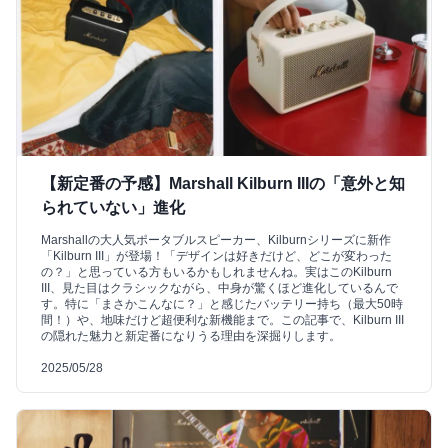
【新定番の予感】Marshall Kilburn IIIの「意外と知
られていない」進化
Marshallの大人気ポータブルスピーカー、Kilburnシリーズに新作
「Kilburn III」が登場！「デザインは好きだけど、どこが変わった
の？」と思っている方もいるかもしれませんね。実はこのKilburn
III、見た目はクラシックながら、中身が驚くほど進化しているんで
す。特に「まさかこんなに？」と感じたバッテリー持ち（最大50時
間！）や、地味だけど超便利な新機能まで。この記事で、Kilburn III
の隠れた魅力と新定番になりうる理由を深掘りします。
2025/05/28