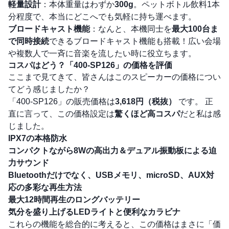
軽量設計
：本体重量はわずか
300g
。ペットボトル飲料1本
分程度で、本当にどこへでも気軽に持ち運べます。
ブロードキャスト機能
：なんと、本機同士を
最大100台ま
で同時接続
できるブロードキャスト機能も搭載！広い会場
や複数人で一斉に音楽を流したい時に役立ちます。
コスパはどう？「400-SP126」の価格を評価
ここまで見てきて、皆さんはこのスピーカーの価格につい
てどう感じましたか？
「400-SP126」の販売価格は
3,618円（税抜）
です。 正
直に言って、この価格設定は
驚くほど高コスパ
だと私は感
じました。
IPX7の本格防水
コンパクトながら8Wの高出力＆デュアル振動板による迫
力サウンド
Bluetoothだけでなく、USBメモリ、microSD、AUX対
応の多彩な再生方法
最大12時間再生のロングバッテリー
気分を盛り上げるLEDライトと便利なカラビナ
これらの機能を総合的に考えると、この価格はまさに「価