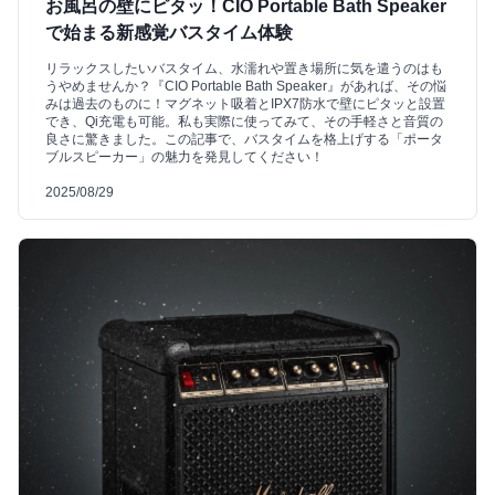
お風呂の壁にピタッ！CIO Portable Bath Speaker
で始まる新感覚バスタイム体験
リラックスしたいバスタイム、水濡れや置き場所に気を遣うのはも
うやめませんか？『CIO Portable Bath Speaker』があれば、その悩
みは過去のものに！マグネット吸着とIPX7防水で壁にピタッと設置
でき、Qi充電も可能。私も実際に使ってみて、その手軽さと音質の
良さに驚きました。この記事で、バスタイムを格上げする「ポータ
ブルスピーカー」の魅力を発見してください！
2025/08/29