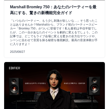
Marshall Bromley 750：あなたのパーティーを最
高にする、驚きの新機能完全ガイド
「いつものパーティー、もう少し刺激が欲しいな…」そう思ったこ
とはありませんか？Marshallから、ブランド初のパーティースピー
カー「Bromley 750」がついに登場です！私も最初は半信半疑でし
たが、この一台があなたのイベントを劇的に変えるでしょう。この
記事では、どこでもライブ会場に変える驚きの全方位サウンドや、
シーンに合わせて音質を操る秘密を徹底解説。最高の音楽体験が手
に入りますよ！
2025/08/27