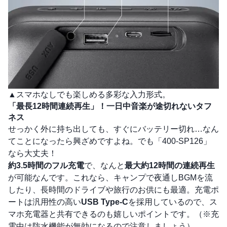
▲スマホなしでも楽しめる多彩な入力形式。
「最長12時間連続再生」！一日中音楽が途切れないタフ
ネス
せっかく外に持ち出しても、すぐにバッテリー切れ…なん
てことになったら興ざめですよね。でも「400-SP126」
なら大丈夫！
約3.5時間のフル充電
で、なんと
最大約12時間の連続再生
が可能なんです。これなら、キャンプで夜通しBGMを流
したり、長時間のドライブや旅行のお供にも最適。充電ポ
ートは汎用性の高い
USB Type-C
を採用しているので、ス
マホ充電器と共有できるのも嬉しいポイントです。（※充
電中は防水機能が無効になるので注意しましょう）