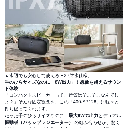
▲水辺でも安心して使えるIPX7防水仕様。
手のひらサイズなのに「8W出力」！想像を超えるサウン
ド体験
「コンパクトスピーカーって、音質はそこそこなんでし
ょ？」そんな固定観念を、この「400-SP126」は軽々と
打ち破ってくれます。
たった手のひらサイズなのに、
最大8Wの出力
と
デュアル
振動板（パッシブラジエーター）
の組み合わせが、驚く