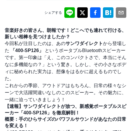
シェアする
音楽好きの皆さん、朗報です！どこへでも連れて行ける、
新しい相棒を見つけましたか？
今回私が注目したのは、あの
サンワダイレクト
から登場し
た
「400-SP126」
というポータブルBluetoothスピーカー
です。第一印象は「え、このコンパクトさで、本当にそん
なに多機能なの？」という驚き。しかし、その小さなボデ
ィに秘められた実力は、想像をはるかに超えるものでし
た。
これからの季節、アウトドアはもちろん、日常の様々なシ
ーンで大活躍間違いなしのこのスピーカー。その魅力に、
一緒に迫っていきましょう！
【速報】サンワダイレクトが放つ、新感覚ポータブルスピ
ーカー「400-SP126」を徹底解剖！
概要：手のひらサイズのパワフルサウンドがあなたの日常
を変える！