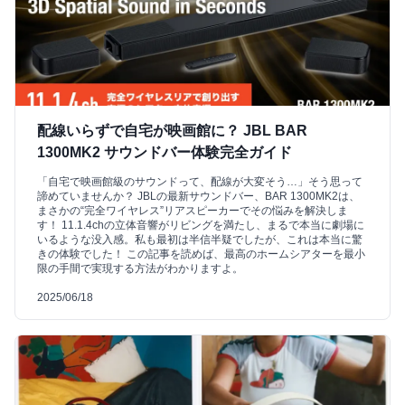
配線いらずで自宅が映画館に？ JBL BAR
1300MK2 サウンドバー体験完全ガイド
「自宅で映画館級のサウンドって、配線が大変そう…」そう思って
諦めていませんか？ JBLの最新サウンドバー、BAR 1300MK2は、
まさかの“完全ワイヤレス”リアスピーカーでその悩みを解決しま
す！ 11.1.4chの立体音響がリビングを満たし、まるで本当に劇場に
いるような没入感。私も最初は半信半疑でしたが、これは本当に驚
きの体験でした！ この記事を読めば、最高のホームシアターを最小
限の手間で実現する方法がわかりますよ。
2025/06/18