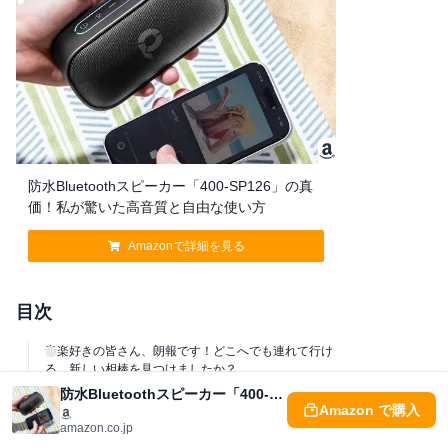
防水Bluetoothスピーカー「400-SP126」の真
価！私が驚いた高音質と自由な使い方
Amazonで詳細を見る
目次
音楽好きの皆さん、朗報です！どこへでも連れて行け
る、新しい相棒を見つけましたか？
防水Bluetoothスピーカー「400-SP126」の真価！私が驚いた高音質と自由な使い方
【速報】サンワダイレクトが放つ、新感覚ポータブル
Amazon で購入
スピーカー「400-SP126」を徹底解剖！
amazon.co.jp
概要：手のひらサイズのパワフルサウンドがあなたの