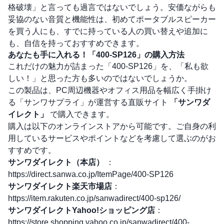
格破壊」と言っても過言ではないでしょう。安価ながらも
妥協のない音質と機能性は、初めてポータブルスピーカー
を買う人にも、すでに持っている人の買い替えや追加に
も、自信を持っておすすめできます。
あなたも手に入れる！「400-SP126」の購入方法
これだけの魅力が詰まった「400-SP126」を、「私も欲
しい！」と思った方も多いのではないでしょうか。
この製品は、PC周辺機器やオフィス用品を幅広く手掛け
る「サンワサプライ」が運営する直販サイト
「サンワダ
イレクト」
で購入できます。
購入は以下のオンラインストアから可能です。ご自身の利
用しているサービスやポイントなどを考慮して選ぶのがお
すすめです。
サンワダイレクト（本店）
：
https://direct.sanwa.co.jp/ItemPage/400-SP126
サンワダイレクト楽天市場店
：
https://item.rakuten.co.jp/sanwadirect/400-sp126/
サンワダイレクトYahoo!ショッピング店
：
https://store.shopping.yahoo.co.jp/sanwadirect/400-