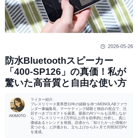
2026-05-26
防水Bluetoothスピーカー
「400-SP126」の真価！私が
驚いた高音質と自由な使い方
ライター紹介:
プレスリリース業界歴10年の経験を持つMONOLABファウ
ンダー兼編集長。マーケティング経験と独自の視点で、注
目すべきプロダクトを厳選。最新のAIツールも活用しなが
AKIMOTO
ら、プレスリリース1万件以上/月を効率的に分析し、真に
価値あるトレンドを発掘。読者から「知りたかった情報が
見つかる」と評価され、立ち上げから3ヶ月で月間30万PV
を達成。