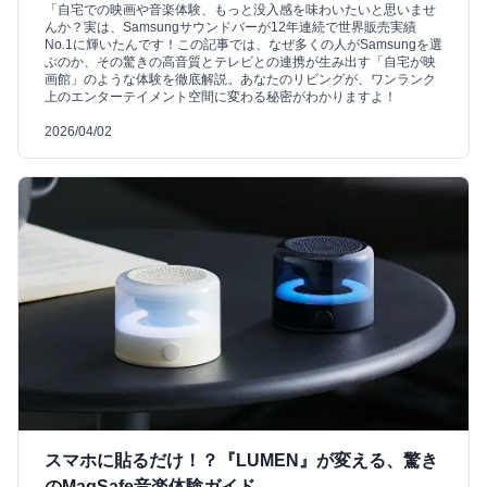
「自宅での映画や音楽体験、もっと没入感を味わいたいと思いませ
んか？実は、Samsungサウンドバーが12年連続で世界販売実績
No.1に輝いたんです！この記事では、なぜ多くの人がSamsungを選
ぶのか、その驚きの高音質とテレビとの連携が生み出す「自宅が映
画館」のような体験を徹底解説。あなたのリビングが、ワンランク
上のエンターテイメント空間に変わる秘密がわかりますよ！
2026/04/02
スマホに貼るだけ！？『LUMEN』が変える、驚き
のMagSafe音楽体験ガイド