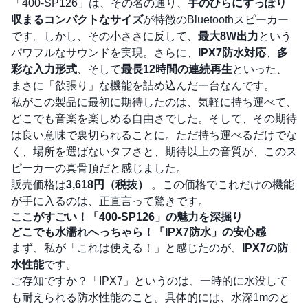
「400-SP126」は、その名の通り、
手のひらにすっぽり
収まるコンパクトなサイズ
が特徴のBluetoothスピーカー
です。しかし、その小ささに反して、
最大8W出力
という
パワフルなサウンドを実現。さらに、
IPX7防水対応
、
多
彩な入力形式
、そして
最長12時間の連続再生
といった、
まさに「欲張り」な機能を詰め込んだ一台なんです。
私がこの製品に最初に期待したのは、気軽に持ち運べて、
どこでも音楽を楽しめる自由さでした。そして、その期待
は良い意味で裏切られることに。ただ持ち運べるだけでな
く、場所を選ばないタフさと、期待以上の音質が、このス
ピーカーの真骨頂だと感じました。
販売価格は
3,618円（税抜）
。この価格でこれだけの機能
が手に入るのは、正直言って驚きです。
ここがすごい！「400-SP126」の魅力を深掘り
どこでも水濡れへっちゃら！「IPX7防水」の安心感
まず、私が「これは使える！」と感じたのが、
IPX7の防
水性能
です。
ご存知ですか？「IPX7」というのは、一時的に水没して
も耐えられる防水性能のこと。具体的には、水深1mのと