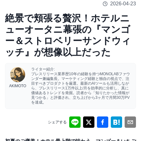
2026-04-23
絶景で頬張る贅沢！ホテルニ
ューオータニ幕張の『マンゴ
ー＆ストロベリーサンドウィ
ッチ』が想像以上だった
ライター紹介:
プレスリリース業界歴10年の経験を持つMONOLABファウ
ンダー兼編集長。マーケティング経験と独自の視点で、注
目すべきプロダクトを厳選。最新のAIツールも活用しなが
AKIMOTO
ら、プレスリリース1万件以上/月を効率的に分析し、真に
価値あるトレンドを発掘。読者から「知りたかった情報が
見つかる」と評価され、立ち上げから3ヶ月で月間30万PV
を達成。
シェアする