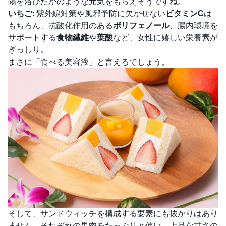
陽を浴びたかのような元気をもらえそうですね。
いちご
: 紫外線対策や風邪予防に欠かせない
ビタミンC
は
もちろん、抗酸化作用のある
ポリフェノール
、腸内環境を
サポートする
食物繊維
や
葉酸
など、女性に嬉しい栄養素が
ぎっしり。
まさに「食べる美容液」と言えるでしょう。
そして、サンドウィッチを構成する要素にも抜かりはあり
ません。それぞれの果肉をたっぷりと使い、上品な甘さの