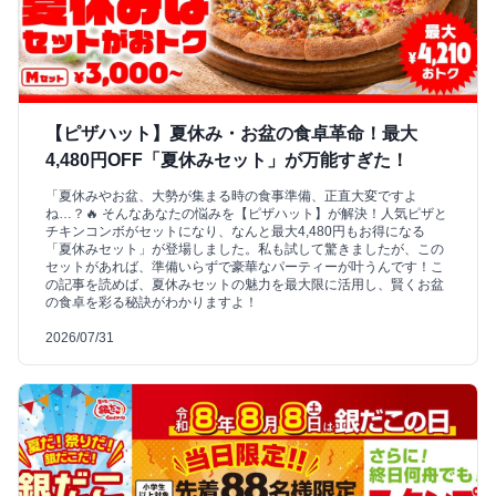
【ピザハット】夏休み・お盆の食卓革命！最大
4,480円OFF「夏休みセット」が万能すぎた！
「夏休みやお盆、大勢が集まる時の食事準備、正直大変ですよ
ね…？🔥 そんなあなたの悩みを【ピザハット】が解決！人気ピザと
チキンコンボがセットになり、なんと最大4,480円もお得になる
「夏休みセット」が登場しました。私も試して驚きましたが、この
セットがあれば、準備いらずで豪華なパーティーが叶うんです！こ
の記事を読めば、夏休みセットの魅力を最大限に活用し、賢くお盆
の食卓を彩る秘訣がわかりますよ！
2026/07/31