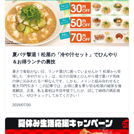
夏バテ撃退！松屋の「冷や汁セット」でひんやり
＆お得ランチの裏技
暑さで食欲がない日、ランチ選びに困っていませんか？ 松屋から登
場した「冷や汁セット」は、出汁の旨味とひんやり感で夏バテ気味
の体に沁みわたる一杯なんです。しかも、メインと組み合わせると
最大70円引き！ この記事では、お得に夏を乗り切る松屋の秘策を徹
底解説。正直、私も最初は半信半疑でしたが、試して納得の満足感
でした。ぜひチェックしてみてください！
2026/07/30