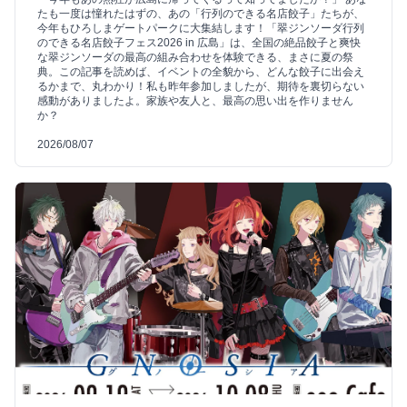
たも一度は憧れたはずの、あの「行列のできる名店餃子」たちが、
今年もひろしまゲートパークに大集結します！「翠ジンソーダ行列
のできる名店餃子フェス2026 in 広島」は、全国の絶品餃子と爽快
な翠ジンソーダの最高の組み合わせを体験できる、まさに夏の祭
典。この記事を読めば、イベントの全貌から、どんな餃子に出会え
るかまで、丸わかり！私も昨年参加しましたが、期待を裏切らない
感動がありましたよ。家族や友人と、最高の思い出を作りません
か？
2026/08/07