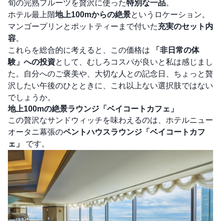
旬の完熟フルーツを贅沢に使った
特別な一品
。
ホテル最上階
地上100mからの絶景
というロケーション。
マンゴープリンとポットティーまで付いた
充実のセット内
容
。
これらを総合的に考えると、この価格は
「非日常の体
験」への投資
として、むしろコスパが良いと私は感じまし
た。自分へのご褒美や、大切な人との記念日、ちょっと贅
沢したい午後のひとときに、これ以上ない選択肢ではない
でしょうか。
地上100mの絶景ラウンジ「ベイコートカフェ」
この贅沢なサンドウィッチを味わえるのは、ホテルニュー
オータニ幕張の
ペントハウスラウンジ「ベイコートカフ
ェ」
です。