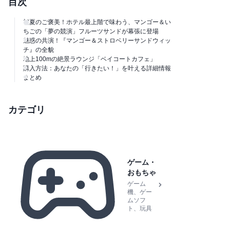
目次
初夏のご褒美！ホテル最上階で味わう、マンゴー＆い
ちごの「夢の競演」フルーツサンドが幕張に登場
魅惑の共演！『マンゴー＆ストロベリーサンドウィッ
チ』の全貌
地上100mの絶景ラウンジ「ベイコートカフェ」
購入方法：あなたの「行きたい！」を叶える詳細情報
まとめ
カテゴリ
ゲーム・
おもちゃ
ゲーム
機、ゲー
ムソフ
ト、玩具