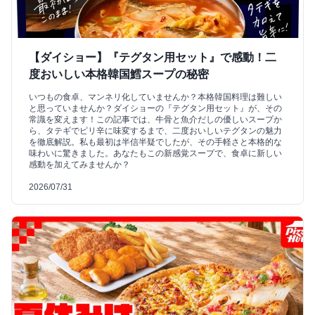
【ダイショー】『テグタン用セット』で感動！二
度おいしい本格韓国鱈スープの秘密
いつもの食卓、マンネリ化していませんか？本格韓国料理は難しい
と思っていませんか？ダイショーの『テグタン用セット』が、その
常識を変えます！この記事では、牛骨と魚介だしの優しいスープか
ら、タテギでピリ辛に味変するまで、二度おいしいテグタンの魅力
を徹底解説。私も最初は半信半疑でしたが、その手軽さと本格的な
味わいに驚きました。あなたもこの新感覚スープで、食卓に新しい
感動を加えてみませんか？
2026/07/31