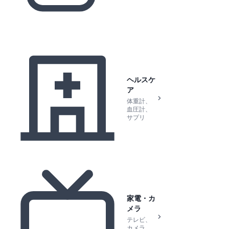
ヘルスケ
ア
体重計、
血圧計、
サプリ
家電・カ
メラ
テレビ、
カメラ、