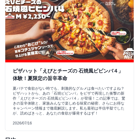
ピザハット「えびとチーズの 石焼風ビビンバ４」
体験！夏限定の旨辛革命
夏バテで食欲がない時でも、刺激的なグルメは食べたいですよね？
ピザハットから、あの「石焼ビビンバ」をピザで再現した衝撃の新
作「えびとチーズの 石焼風ビビンバ４」が登場！この記事では、驚
きの旨辛体験と、家族みんなで楽しめる味変の秘密、さらにお得な
キャンペーン情報まで徹底解説します。私も最初は半信半疑でした
が、読めばきっと、あなたの食欲が爆発するはず！
2026/07/16