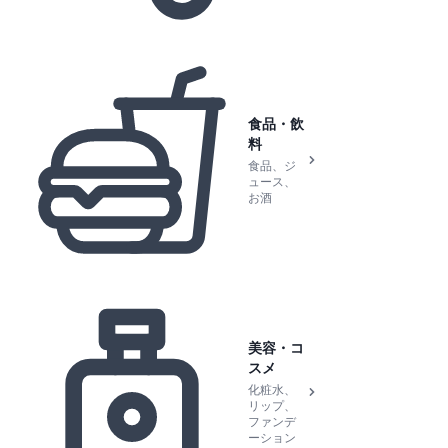
食品・飲
料
食品、ジ
ュース、
お酒
美容・コ
スメ
化粧水、
リップ、
ファンデ
ーション