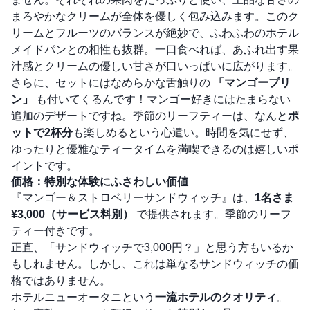
まろやかなクリームが全体を優しく包み込みます。このク
リームとフルーツのバランスが絶妙で、ふわふわのホテル
メイドパンとの相性も抜群。一口食べれば、あふれ出す果
汁感とクリームの優しい甘さが口いっぱいに広がります。
さらに、セットにはなめらかな舌触りの
「マンゴープリ
ン」
も付いてくるんです！マンゴー好きにはたまらない
追加のデザートですね。季節のリーフティーは、なんと
ポ
ットで2杯分
も楽しめるという心遣い。時間を気にせず、
ゆったりと優雅なティータイムを満喫できるのは嬉しいポ
イントです。
価格：特別な体験にふさわしい価値
『マンゴー＆ストロベリーサンドウィッチ』は、
1名さま
¥3,000（サービス料別）
で提供されます。季節のリーフ
ティー付きです。
正直、「サンドウィッチで3,000円？」と思う方もいるか
もしれません。しかし、これは単なるサンドウィッチの価
格ではありません。
ホテルニューオータニという
一流ホテルのクオリティ
。