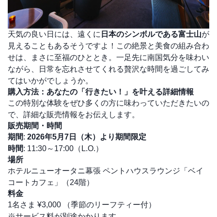
天気の良い日には、遠くに
日本のシンボルである富士山
が
見えることもあるそうですよ！この絶景と美食の組み合わ
せは、まさに至福のひととき。一足先に南国気分を味わい
ながら、日常を忘れさせてくれる贅沢な時間を過ごしてみ
てはいかがでしょうか。
購入方法：あなたの「行きたい！」を叶える詳細情報
この特別な体験をぜひ多くの方に味わっていただきたいの
で、詳細な販売情報をお伝えします。
販売期間・時間
期間
:
2026年5月7日（木）より期間限定
時間
: 11:30～17:00（L.O.）
場所
ホテルニューオータニ幕張 ペントハウスラウンジ「ベイ
コートカフェ」（24階）
料金
1名さま ¥3,000 （季節のリーフティー付）
※サービス料が別途かかります。