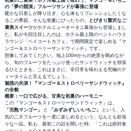
初夏のご褒美！ホテル最上階で味わう、マンゴー＆いちご
の「夢の競演」フルーツサンドが幕張に登場
暖かな日差しが降り注ぎ、心も体もリフレッシュしたくな
るこの季節。そんな初夏にぴったりの、
とびきり贅沢なご
褒美スイーツ
がホテルニューオータニ幕張から登場しまし
た。私が今回注目したのは、ホテル最上階のペントハウス
ラウンジ「ベイコートカフェ」で期間限定で楽しめる『マ
ンゴー＆ストロベリーサンドウィッチ』です。
想像してみてください。地上100mからの絶景を眺めなが
ら、旬のフルーツをたっぷり使ったサンドウィッチを頬張
るひとときを。これはまさに、非日常を味わえる究極のテ
ィータイムと言えるでしょう。
魅惑の共演！『マンゴー＆ストロベリーサンドウィッチ』
の全貌
概要：一口で広がる、甘美な初夏のハーモニー
この『マンゴー＆ストロベリーサンドウィッチ』は、
「完熟マンゴー」
と
「みずみずしいいちご」
という、人
気の二大フルーツを一度に楽しめるという、なんとも欲張
りな一品。私も、最初この話を聞いた時、「これは絶対食
べたい！」と心ときめきました。