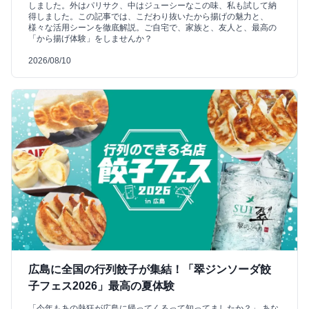
しました。外はパリサク、中はジューシーなこの味、私も試して納
得しました。この記事では、こだわり抜いたから揚げの魅力と、
様々な活用シーンを徹底解説。ご自宅で、家族と、友人と、最高の
「から揚げ体験」をしませんか？
2026/08/10
広島に全国の行列餃子が集結！「翠ジンソーダ餃
子フェス2026」最高の夏体験
「今年もあの熱狂が広島に帰ってくるって知ってましたか？」 あな