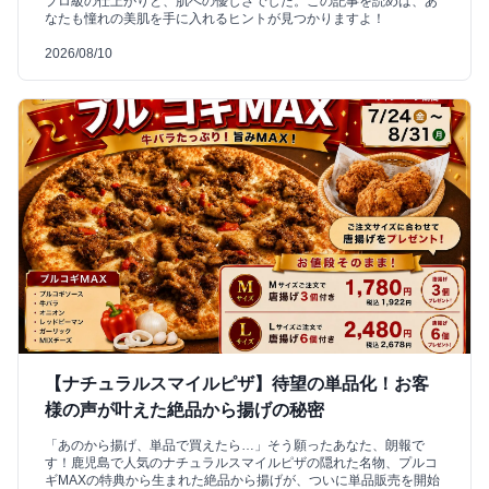
プロ級の仕上がりと、肌への優しさでした。この記事を読めば、あ
なたも憧れの美肌を手に入れるヒントが見つかりますよ！
2026/08/10
【ナチュラルスマイルピザ】待望の単品化！お客
様の声が叶えた絶品から揚げの秘密
「あのから揚げ、単品で買えたら…」そう願ったあなた、朗報で
す！鹿児島で人気のナチュラルスマイルピザの隠れた名物、プルコ
ギMAXの特典から生まれた絶品から揚げが、ついに単品販売を開始