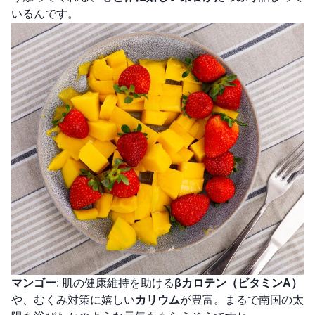
いるんです。
マンゴー
: 肌の健康維持を助ける
βカロテン（ビタミンA）
や、むくみ対策に嬉しい
カリウム
が豊富。まるで南国の太