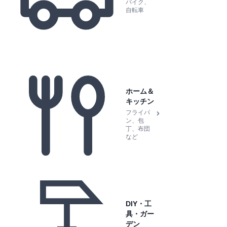
バイク、
自転車
ホーム＆
キッチン
フライパ
ン、包
丁、布団
など
DIY・工
具・ガー
デン