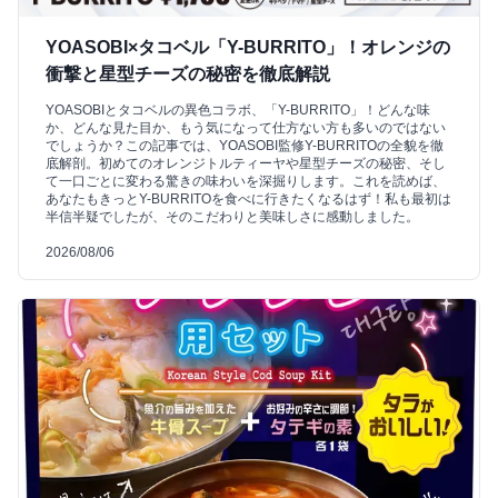
YOASOBI×タコベル「Y-BURRITO」！オレンジの
衝撃と星型チーズの秘密を徹底解説
YOASOBIとタコベルの異色コラボ、「Y-BURRITO」！どんな味
か、どんな見た目か、もう気になって仕方ない方も多いのではない
でしょうか？この記事では、YOASOBI監修Y-BURRITOの全貌を徹
底解剖。初めてのオレンジトルティーヤや星型チーズの秘密、そし
て一口ごとに変わる驚きの味わいを深掘りします。これを読めば、
あなたもきっとY-BURRITOを食べに行きたくなるはず！私も最初は
半信半疑でしたが、そのこだわりと美味しさに感動しました。
2026/08/06