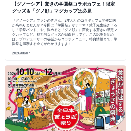
【グノーシア】驚きの学園祭コラボカフェ！限定
グッズ＆「グノ顔」マグカップは必見
『グノーシア』ファンの皆さん、2年ぶりのコラボカフェ開催に胸
が高鳴りませんか？今回は「学園祭」がテーマ！慧子先生描き下ろ
し「学祭バンド」や、温めると「グノ顔」に変化する驚きの限定マ
グカップなど、魅力的なグッズが目白押しです。この記事を読め
ば、プロデューサーの秘話からコラボメニュー、特典情報まで、学
園祭を満喫する全てがわかりますよ！
2026/08/07