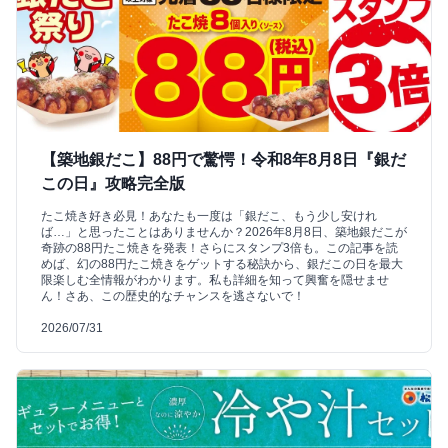
【築地銀だこ】88円で驚愕！令和8年8月8日『銀だ
この日』攻略完全版
たこ焼き好き必見！あなたも一度は「銀だこ、もう少し安けれ
ば…」と思ったことはありませんか？2026年8月8日、築地銀だこが
奇跡の88円たこ焼きを発表！さらにスタンプ3倍も。この記事を読
めば、幻の88円たこ焼きをゲットする秘訣から、銀だこの日を最大
限楽しむ全情報がわかります。私も詳細を知って興奮を隠せませ
ん！さあ、この歴史的なチャンスを逃さないで！
2026/07/31