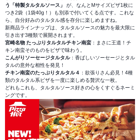
う「特製タルタルソース」
が、なんとMサイズピザ1枚に
つき2袋（1袋40g！）も別添で付いてくる点です。これな
ら、自分好みのタルタル感を存分に楽しめますね。
新商品ラインナップは、タルタルソースの魅力を最大限に
引き出す3種類で展開されます。
宮崎名物 たっぷりタルタルチキン南蛮
：まさに王道！チ
キン南蛮そのものをピザで味わう。
こんがりソーセージタルタル
：香ばしいソーセージとタル
タルの意外な相性を発見！
チキン南蛮のたっぷりタルタル４
：欲張りさん必見！4種
類のタルタル系ピザを一度に楽しめる贅沢な一枚。
どれもこれも、タルタルソース好きの心をくすぐるネーミ
ングです。