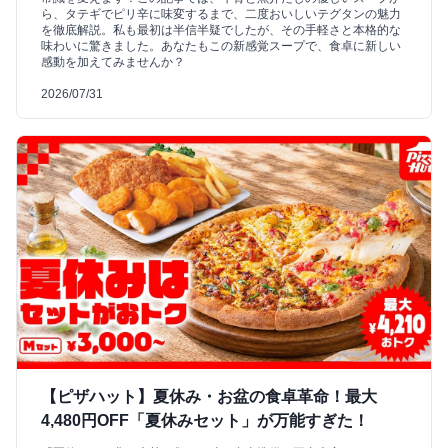
ら、タテギでピリ辛に味変するまで、二度おいしいテグタンの魅力
を徹底解説。私も最初は半信半疑でしたが、その手軽さと本格的な
味わいに驚きました。あなたもこの新感覚スープで、食卓に新しい
感動を加えてみませんか？
2026/07/31
【ピザハット】夏休み・お盆の食卓革命！最大
4,480円OFF「夏休みセット」が万能すぎた！