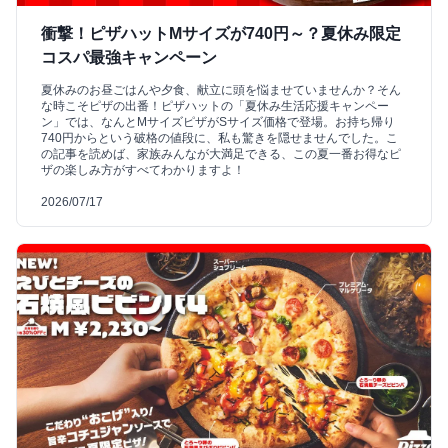
衝撃！ピザハットMサイズが740円～？夏休み限定
コスパ最強キャンペーン
夏休みのお昼ごはんや夕食、献立に頭を悩ませていませんか？そん
な時こそピザの出番！ピザハットの「夏休み生活応援キャンペー
ン」では、なんとMサイズピザがSサイズ価格で登場。お持ち帰り
740円からという破格の値段に、私も驚きを隠せませんでした。こ
の記事を読めば、家族みんなが大満足できる、この夏一番お得なピ
ザの楽しみ方がすべてわかりますよ！
2026/07/17