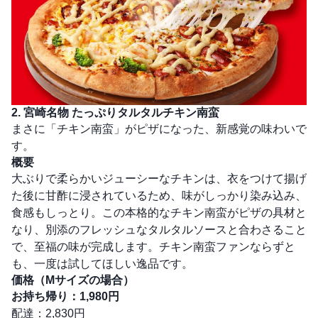
2. 宮崎名物 たっぷりタルタルチキン南蛮
まさに「チキン南蛮」がピザになった、新感覚の味わいで
す。
概要
大ぶりで柔らかいジューシーなチキンは、衣をつけて揚げ
た後に甘酢に浸されているため、味がしっかり染み込み、
食感もしっとり。この本格的なチキン南蛮がピザの具材と
なり、別添のフレッシュなタルタルソースと合わさること
で、至福の味が完成します。チキン南蛮ファンならずと
も、一度は試してほしい逸品です。
価格（Mサイズの場合）
お持ち帰り：1,980円
配達：2,830円