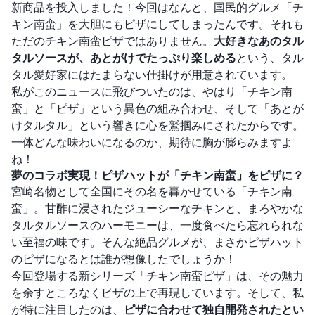
新商品を投入しました！今回はなんと、国民的グルメ「チ
キン南蛮」を大胆にもピザにしてしまったんです。それも
ただのチキン南蛮ピザではありません。
大好きなあのタル
タルソースが、あとがけでたっぷり楽しめる
という、タル
タル愛好家にはたまらない仕掛けが用意されています。
私がこのニュースに飛びついたのは、やはり「チキン南
蛮」と「ピザ」という異色の組み合わせ、そして「あとが
けタルタル」という響きに心を鷲掴みにされたからです。
一体どんな味わいになるのか、期待に胸が膨らみますよ
ね！
夢のコラボ実現！ピザハットが「チキン南蛮」をピザに？
宮崎名物として全国にその名を轟かせている「チキン南
蛮」。甘酢に浸されたジューシーなチキンと、まろやかな
タルタルソースのハーモニーは、一度食べたら忘れられな
い至福の味です。そんな絶品グルメが、まさかピザハット
のピザになるとは誰が想像したでしょうか！
今回登場する新シリーズ「チキン南蛮ピザ」は、その魅力
を余すところなくピザの上で再現しています。そして、私
が特に注目したのは、
ピザに合わせて独自開発されたとい