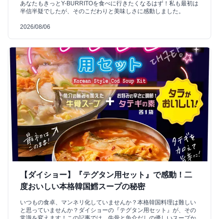
あなたもきっとY-BURRITOを食べに行きたくなるはず！私も最初は
半信半疑でしたが、そのこだわりと美味しさに感動しました。
2026/08/06
【ダイショー】『テグタン用セット』で感動！二
度おいしい本格韓国鱈スープの秘密
いつもの食卓、マンネリ化していませんか？本格韓国料理は難しい
と思っていませんか？ダイショーの『テグタン用セット』が、その
常識を変えます！この記事では、牛骨と魚介だしの優しいスープか