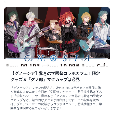
【グノーシア】驚きの学園祭コラボカフェ！限定
グッズ＆「グノ顔」マグカップは必見
『グノーシア』ファンの皆さん、2年ぶりのコラボカフェ開催に胸
が高鳴りませんか？今回は「学園祭」がテーマ！慧子先生描き下ろ
し「学祭バンド」や、温めると「グノ顔」に変化する驚きの限定マ
グカップなど、魅力的なグッズが目白押しです。この記事を読め
ば、プロデューサーの秘話からコラボメニュー、特典情報まで、学
園祭を満喫する全てがわかりますよ！