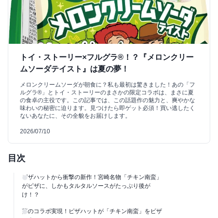
トイ・ストーリー×フルグラ®！？『メロンクリー
ムソーダテイスト』は夏の夢！
メロンクリームソーダが朝食に？私も最初は驚きました！あの「フ
ルグラ®」とトイ・ストーリーのまさかの限定コラボは、まさに夏
の食卓の主役です。この記事では、この話題作の魅力と、爽やかな
味わいの秘密に迫ります。見つけたら即ゲット必須！買い逃したく
ないあなたに、その全貌をお届けします。
2026/07/10
目次
ピザハットから衝撃の新作！宮崎名物「チキン南蛮」
がピザに、しかもタルタルソースがたっぷり後が
け！？
夢のコラボ実現！ピザハットが「チキン南蛮」をピザ