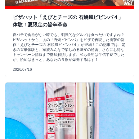
ピザハット「えびとチーズの 石焼風ビビンバ４」
体験！夏限定の旨辛革命
夏バテで食欲がない時でも、刺激的なグルメは食べたいですよね？
ピザハットから、あの「石焼ビビンバ」をピザで再現した衝撃の新
作「えびとチーズの 石焼風ビビンバ４」が登場！この記事では、驚
きの旨辛体験と、家族みんなで楽しめる味変の秘密、さらにお得な
キャンペーン情報まで徹底解説します。私も最初は半信半疑でした
が、読めばきっと、あなたの食欲が爆発するはず！
2026/07/16