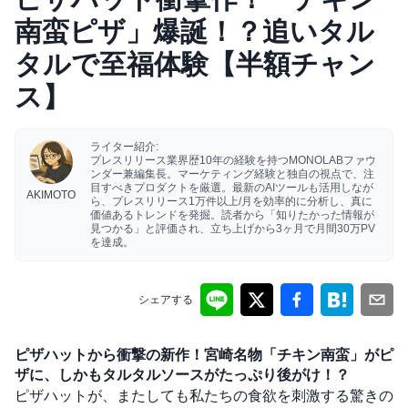
南蛮ピザ」爆誕！？追いタル
タルで至福体験【半額チャン
ス】
ライター紹介:
プレスリリース業界歴10年の経験を持つMONOLABファウ
ンダー兼編集長。マーケティング経験と独自の視点で、注
目すべきプロダクトを厳選。最新のAIツールも活用しなが
AKIMOTO
ら、プレスリリース1万件以上/月を効率的に分析し、真に
価値あるトレンドを発掘。読者から「知りたかった情報が
見つかる」と評価され、立ち上げから3ヶ月で月間30万PV
を達成。
シェアする
ピザハットから衝撃の新作！宮崎名物「チキン南蛮」がピ
ザに、しかもタルタルソースがたっぷり後がけ！？
ピザハットが、またしても私たちの食欲を刺激する驚きの