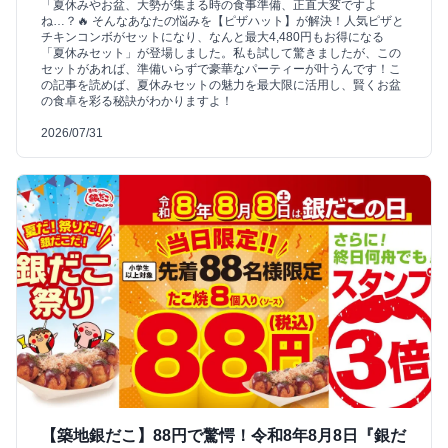
「夏休みやお盆、大勢が集まる時の食事準備、正直大変ですよ
ね…？🔥 そんなあなたの悩みを【ピザハット】が解決！人気ピザと
チキンコンボがセットになり、なんと最大4,480円もお得になる
「夏休みセット」が登場しました。私も試して驚きましたが、この
セットがあれば、準備いらずで豪華なパーティーが叶うんです！こ
の記事を読めば、夏休みセットの魅力を最大限に活用し、賢くお盆
の食卓を彩る秘訣がわかりますよ！
2026/07/31
【築地銀だこ】88円で驚愕！令和8年8月8日『銀だ