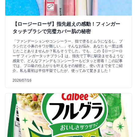
【ロージーローザ】指先超えの感動！フィンガー
タッチブラシで完璧カバー肌の秘密
「ファンデーションやコンシーラー、指で塗るとムラになるし、ブ
ラシだと小鼻のキワが難しい…」そんなお悩み、あなたも一度は感
じたことありませんか？私もそうでした。でも、この【ロージーロ
ーザ フィンガータッチブラシ】は、指先で丁寧に馴染ませるような
感覚で、どんなファンデもコンシーラーもピタッと密着！この記事
では、プロ級の仕上がりを叶えるその秘密と、使い方まで全てご紹
介。私も最初は半信半疑でしたが、使ってみて驚きました！
2026/07/16