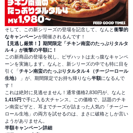
そして、この新シリーズの登場を記念して、なんと
衝撃的
なキャンペーン
が開催されるんです！
【見逃し厳禁！】期間限定「チキン南蛮のたっぷりタルタ
ル４」が衝撃の半額に！
この新商品の登場を祝し、ピザハットは太っ腹なキャンペ
ーンを実施します。なんと、新シリーズの中でも特に目を
引く「
チキン南蛮のたっぷりタルタル４（チージーロール
生地）
」が、期間限定でお持ち帰りなら
半額
になるんで
す！
これは絶対に見逃せません！通常価格2,830円が、なんと
1,415円
で手に入る大チャンス。この価格で、話題のチキ
ン南蛮ピザと、耳までチーズが詰まった人気の「チージー
ロール生地」の両方を試せるのは、まさに破格としか言い
ようがありません。
半額キャンペーン詳細