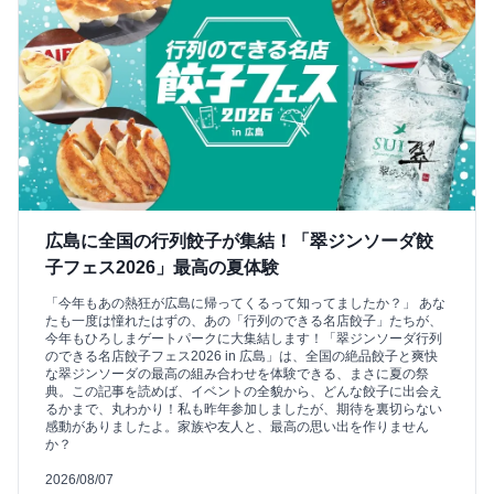
広島に全国の行列餃子が集結！「翠ジンソーダ餃
子フェス2026」最高の夏体験
「今年もあの熱狂が広島に帰ってくるって知ってましたか？」 あな
たも一度は憧れたはずの、あの「行列のできる名店餃子」たちが、
今年もひろしまゲートパークに大集結します！「翠ジンソーダ行列
のできる名店餃子フェス2026 in 広島」は、全国の絶品餃子と爽快
な翠ジンソーダの最高の組み合わせを体験できる、まさに夏の祭
典。この記事を読めば、イベントの全貌から、どんな餃子に出会え
るかまで、丸わかり！私も昨年参加しましたが、期待を裏切らない
感動がありましたよ。家族や友人と、最高の思い出を作りません
か？
2026/08/07