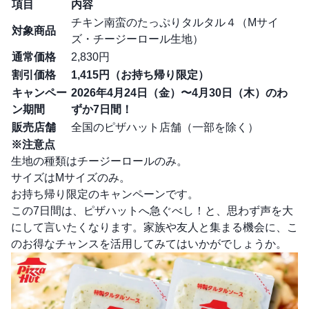
項目
内容
チキン南蛮のたっぷりタルタル４（Mサイ
対象商品
ズ・チージーロール生地）
通常価格
2,830円
割引価格
1,415円（お持ち帰り限定）
キャンペー
2026年4月24日（金）〜4月30日（木）のわ
ン期間
ずか7日間！
販売店舗
全国のピザハット店舗（一部を除く）
※注意点
生地の種類はチージーロールのみ。
サイズはMサイズのみ。
お持ち帰り限定のキャンペーンです。
この7日間は、ピザハットへ急ぐべし！と、思わず声を大
にして言いたくなります。家族や友人と集まる機会に、こ
のお得なチャンスを活用してみてはいかがでしょうか。