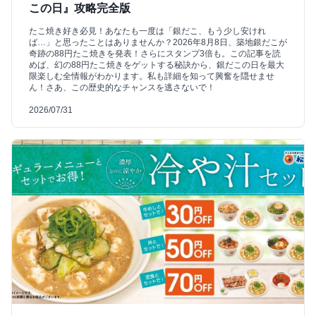
この日』攻略完全版
たこ焼き好き必見！あなたも一度は「銀だこ、もう少し安けれ
ば…」と思ったことはありませんか？2026年8月8日、築地銀だこが
奇跡の88円たこ焼きを発表！さらにスタンプ3倍も。この記事を読
めば、幻の88円たこ焼きをゲットする秘訣から、銀だこの日を最大
限楽しむ全情報がわかります。私も詳細を知って興奮を隠せませ
ん！さあ、この歴史的なチャンスを逃さないで！
2026/07/31