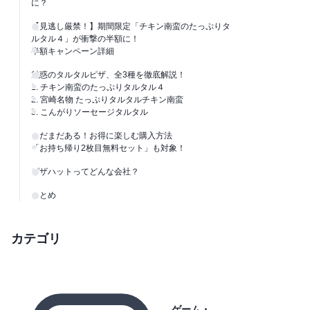
に？
【見逃し厳禁！】期間限定「チキン南蛮のたっぷりタ
ルタル４」が衝撃の半額に！
半額キャンペーン詳細
魅惑のタルタルピザ、全3種を徹底解説！
1. チキン南蛮のたっぷりタルタル４
2. 宮崎名物 たっぷりタルタルチキン南蛮
3. こんがりソーセージタルタル
まだまだある！お得に楽しむ購入方法
「お持ち帰り2枚目無料セット」も対象！
ピザハットってどんな会社？
まとめ
カテゴリ
ゲーム・