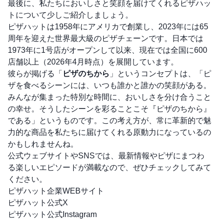
最後に、私たちにおいしさと笑顔を届けてくれるピザハッ
トについて少しご紹介しましょう。
ピザハットは1958年にアメリカで創業し、2023年には65
周年を迎えた世界最大級のピザチェーンです。日本では
1973年に1号店がオープンして以来、現在では全国に600
店舗以上（2026年4月時点）を展開しています。
彼らが掲げる「
ピザのちから
」というコンセプトは、「ピ
ザを食べるシーンには、いつも誰かと誰かの笑顔がある。
みんなが集まった特別な時間に、おいしさを分け合うこと
の幸せ。そうしたシーンを彩ることこそ『ピザのちから』
である」というものです。この考え方が、常に革新的で魅
力的な商品を私たちに届けてくれる原動力になっているの
かもしれませんね。
公式ウェブサイトやSNSでは、最新情報やピザにまつわ
る楽しいエピソードが満載なので、ぜひチェックしてみて
ください。
ピザハット企業WEBサイト
ピザハット公式X
ピザハット公式Instagram