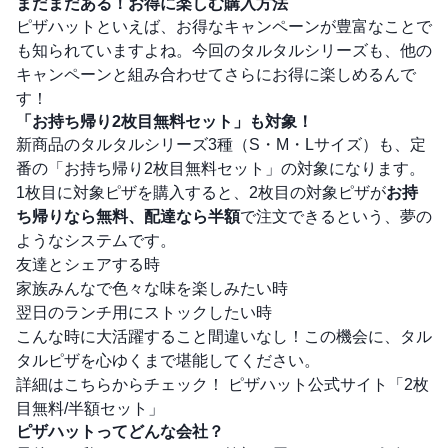
まだまだある！お得に楽しむ購入方法
ピザハットといえば、お得なキャンペーンが豊富なことで
も知られていますよね。今回のタルタルシリーズも、他の
キャンペーンと組み合わせてさらにお得に楽しめるんで
す！
「お持ち帰り2枚目無料セット」も対象！
新商品のタルタルシリーズ3種（S・M・Lサイズ）も、定
番の「お持ち帰り2枚目無料セット」の対象になります。
1枚目に対象ピザを購入すると、2枚目の対象ピザが
お持
ち帰りなら無料、配達なら半額
で注文できるという、夢の
ようなシステムです。
友達とシェアする時
家族みんなで色々な味を楽しみたい時
翌日のランチ用にストックしたい時
こんな時に大活躍すること間違いなし！この機会に、タル
タルピザを心ゆくまで堪能してください。
詳細はこちらからチェック！
ピザハット公式サイト「2枚
目無料/半額セット」
ピザハットってどんな会社？