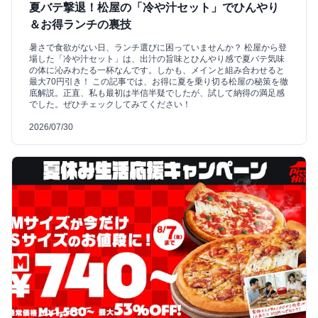
夏バテ撃退！松屋の「冷や汁セット」でひんやり
＆お得ランチの裏技
暑さで食欲がない日、ランチ選びに困っていませんか？ 松屋から登
場した「冷や汁セット」は、出汁の旨味とひんやり感で夏バテ気味
の体に沁みわたる一杯なんです。しかも、メインと組み合わせると
最大70円引き！ この記事では、お得に夏を乗り切る松屋の秘策を徹
底解説。正直、私も最初は半信半疑でしたが、試して納得の満足感
でした。ぜひチェックしてみてください！
2026/07/30