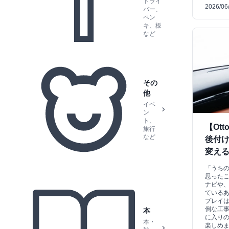
ドライ
2026/06
バー、
ペン
キ、板
など
その
他
イベ
ン
ト、
【Ot
旅行
など
後付
変え
「うち
思った
ナビや
ているあ
プレイ
倒な工
本
に入り
本・
楽しめ