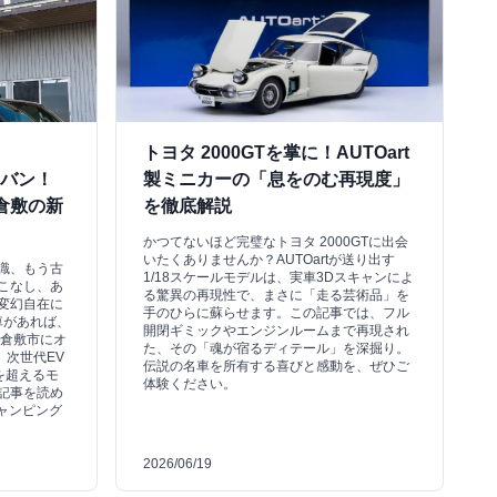
トヨタ 2000GTを掌に！AUTOart
Vバン！
製ミニカーの「息をのむ再現度」
倉敷の新
を徹底解説
かつてないほど完璧なトヨタ 2000GTに出会
いたくありませんか？AUTOartが送り出す
識、もう古
1/18スケールモデルは、実車3Dスキャンによ
こなし、あ
る驚異の再現性で、まさに「走る芸術品」を
変幻自在に
手のひらに蘇らせます。この記事では、フル
車があれば、
開閉ギミックやエンジンルームまで再現され
県倉敷市にオ
た、その「魂が宿るディテール」を深掘り。
、次世代EV
伝説の名車を所有する喜びと感動を、ぜひご
像を超えるモ
体験ください。
記事を読め
ャンピング
2026/06/19