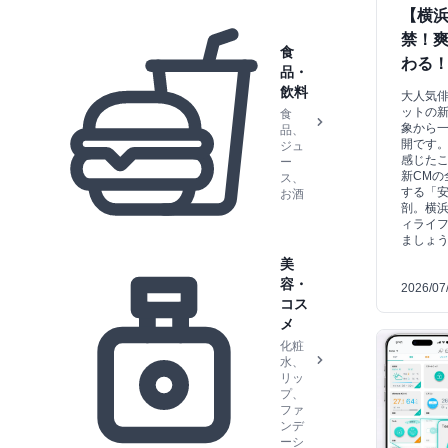
【横浜
禁！爽
食
わる
品・
飲料
大人気
ットの新
食
象から
品、
開です
ジュ
感じた
ー
新CMの
ス、
する「
お酒
剖。横
ィライ
ましょ
美
容・
2026/07
コス
メ
化粧
水、
リッ
プ、
ファ
ンデ
ーシ