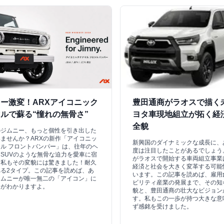
ー激変！ARXアイコニック
豊田通商がラオスで描く
ルで蘇る“憧れの無骨さ”
ヨタ車現地組立が拓く経
全貌
のジムニー、もっと個性を引き出した
ませんか？ARXの新作「アイコニッ
新興国のダイナミックな成長に、
ル フロントバンパー」は、往年のヘ
度は注目したことがあるでしょう
SUVのような無骨な迫力を愛車に宿
がラオスで開始する車両組立事業
。私もその変貌には驚きました！耐久
経済と社会を大きく変革する可能
る2タイプ。この記事を読めば、あ
います。この記事を読めば、雇用
ジムニーが唯一無二の「アイコン」に
ビリティ産業の発展まで、その知
由がわかりますよ。
貌と、豊田通商の壮大なビジョン
す。私もこの一歩が持つ大きな意
ず感銘を受けました。