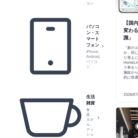
ョン
【国内
パソコ
変わ
ン・ス
識」
マート
フォン
「家の
iPhone,
か、同
Android,
り替え
パソコ
Home
ン
ラ車をシ
施錠から
的に快
2026/07
生活
雑貨
食
器、
タオ
ル、
クッ
ショ