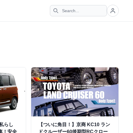
私らし
【ついに角目！】京商 KC10 ラン
車！安全
ドクルーザー60後期型RCクロー