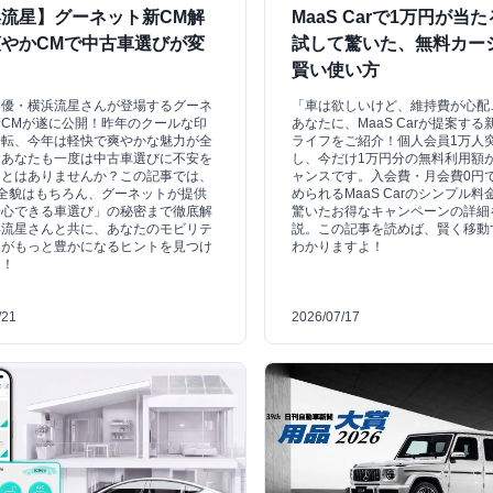
流星】グーネット新CM解
MaaS Carで1万円が当
やかCMで中古車選びが変
試して驚いた、無料カー
！
賢い使い方
俳優・横浜流星さんが登場するグーネ
「車は欲しいけど、維持費が心配
CMが遂に公開！昨年のクールな印
あなたに、MaaS Carが提案す
一転、今年は軽快で爽やかな魅力が全
ライフをご紹介！個人会員1万人
。あなたも一度は中古車選びに不安を
し、今だけ1万円分の無料利用額
ことはありませんか？この記事では、
ャンスです。入会費・月会費0円
全貌はもちろん、グーネットが提供
められるMaaS Carのシンプル
安心できる車選び」の秘密まで徹底解
驚いたお得なキャンペーンの詳細
浜流星さんと共に、あなたのモビリテ
説。この記事を読めば、賢く移動
フがもっと豊かになるヒントを見つけ
わかりますよ！
う！
/21
2026/07/17