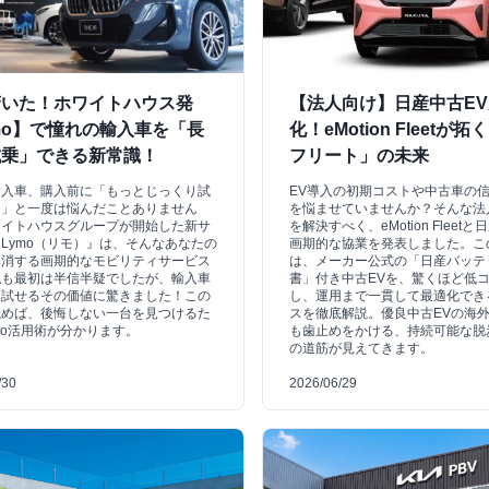
驚いた！ホワイトハウス発
【法人向け】日産中古E
mo】で憧れの輸入車を「長
化！eMotion Fleetが
試乗」できる新常識！
フリート」の未来
輸入車、購入前に「もっとじっくり試
EV導入の初期コストや中古車の
…」と一度は悩んだことありません
を悩ませていませんか？そんな法
ワイトハウスグループが開始した新サ
を解決すべく、eMotion Fleet
Lymo（リモ）』は、そんなあなたの
画期的な協業を発表しました。こ
解消する画期的なモビリティサービス
は、メーカー公式の「日産バッテ
私も最初は半信半疑でしたが、輸入車
書」付き中古EVを、驚くほど低
間試せるその価値に驚きました！この
し、運用まで一貫して最適化でき
読めば、後悔しない一台を見つけるた
スを徹底解説。優良中古EVの海
mo活用術が分かります。
も歯止めをかける、持続可能な脱
の道筋が見えてきます。
/30
2026/06/29