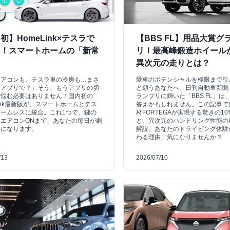
初】HomeLink×テスラで
【BBS FL】用品大賞グ
る！スマートホームの「新常
リ！最高峰鍛造ホイール
異次元の走りとは？
エアコンも、テスラ車の冷房も…まさ
愛車のポテンシャルを極限まで引
じアプリで？」そう、もうアプリの切
と願うあなたへ。日刊自動車新聞
に悩む必要はありません！国内初の
ランプリに輝いた「BBS FL」は
Link最新版が、スマートホームとテス
答えかもしれません。この記事で
ームレスに統合。これ1つで、鍵の
材FORTEGAが実現する驚きの1
エアコンONまで、あなたの毎日が劇
と、異次元のハンドリング性能の
適になります。
解説。あなたのドライビング体験
わる理由、気になりませんか？
/13
2026/07/10