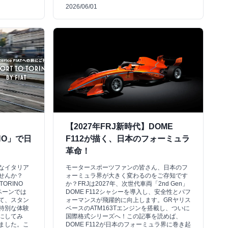
2026/06/01
【2027年FRJ新時代】DOME
INO」で日
F112が描く、日本のフォーミュラ
革命！
なイタリア
モータースポーツファンの皆さん、日本のフ
せんか？
ォーミュラ界が大きく変わるのをご存知です
TORINO
か？FRJは2027年、次世代車両「2nd Gen」
ンペーンでは
DOME F112シャシーを導入し、安全性とパフ
て、スタン
ォーマンスが飛躍的に向上します。GRヤリス
特別な体験
ベースのATM163Tエンジンを搭載し、ついに
にしてみ
国際格式シリーズへ！この記事を読めば、
ました。こ
DOME F112が日本のフォーミュラ界に巻き起