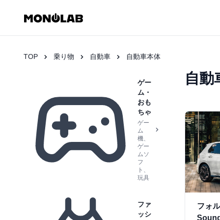
TOP
乗り物
自動車
自動車本体
自動
ゲー
ム・
おも
ちゃ
ゲー
ム
機、
ゲー
ムソ
フ
ト、
玩具
ファ
フォル
ッシ
Soun