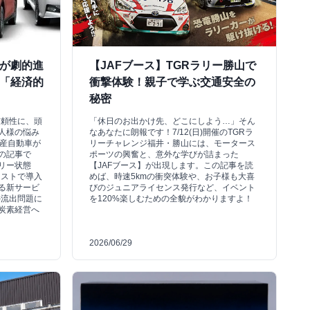
Vが劇的進
【JAFブース】TGRラリー勝山で
拓く「経済的
衝撃体験！親子で学ぶ交通安全の
秘密
信頼性に、頭
「休日のお出かけ先、どこにしよう…」そん
人様の悩み
なあなたに朗報です！7/12(日)開催のTGRラ
と日産自動車が
リーチャレンジ福井・勝山には、モータース
の記事で
ポーツの興奮と、意外な学びが詰まった
リー状態
【JAFブース】が出現します。この記事を読
コストで導入
めば、時速5kmの衝突体験や、お子様も大喜
る新サービ
びのジュニアライセンス発行など、イベント
外流出問題に
を120%楽しむための全貌がわかりますよ！
炭素経営へ
2026/06/29