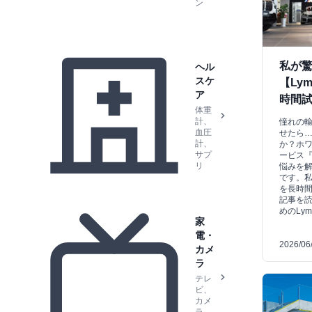
ン
私が
ヘル
スケ
【Ly
ア
時間
体重
計、
憧れの
血圧
せたら
計、
か？ホ
サプ
ービス『
リ
悩みを
です。
を長時
記事を
めのLy
家
電・
2026/06
カメ
ラ
テレ
ビ、
カメ