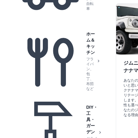
自転
車
ホー
ム＆
キッ
チン
フラ
ジムニ
イパ
ン、
ナナマ
包
丁、
あなた
布団
いと思い
など
クナナマ
リテージ
します
性も選べ
DIY・
なたの
工
なる理
具・
ガー
デン