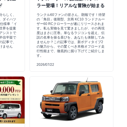
ド
ラー登場！リアルな冒険が始まる
分らしく、
ランクル60ファンの皆さん、朗報です！待望
。ダイハツ
の「角目」後期型、京商 KC10 ランドクルー
別仕様車「イ
ザー60 RCクローラーが遂にリリースされま
世界を提案
す。私も実物を見て驚きましたが、その再現
アシストで
度はまさに圧巻。単なるラジコンを超え、伝
半信半疑で
説の名車を操る喜びを、あなたも体験してみ
の記事で、
ませんか？この記事では、新ボディタイプ2
けません
の魅力から、その驚くべき本格オフロード走
行性能まで、徹底的に掘り下げてご紹介しま
す。
2026/07/22