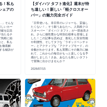
たる！私も
【ダイハツ タフト進化】週末が待
シェアの
ち遠しい！新しい「軽クロスオー
バー」の魅力完全ガイド
…」そんな
「日常使いも、非日常のレジャーも、妥協し
る新しいカー
たくない！」そう願うあなたへ。人気軽クロ
突破を記念
スオーバー「ダイハツ タフト」が一部改良さ
が当たるチ
れ、さらに個性豊かな特別仕様車も登場しま
で気軽に始
した！この記事を読めば、進化した安全性能
料金と、私も
や利便性、そしてタフな「ラギッドベンチャ
を徹底解
ー」とアクティブな「アクティブモード」の
する秘訣が
全貌がわかります。私も実際にその魅力に触
れて、これからの毎日がもっと楽しくなる予
感がしました！さあ、あなたも新しいタフト
で冒険に出かけませんか？
2026/07/15