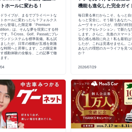
ートホールに変わる！
機能も進化した完全ガイ
のドライブが、まるでプライベートな
毎日乗る車だからこそ、もっと自
ートホールに変わったら？フォルクス
もっと安全に。そう願うあなたへ
から登場した限定車「Premium
ムーヴ キャンバスが、待望の特
 Edition」は、そんな夢を現実にする特
ンテリアセレクション」で新たな
す。T-Cross、Golf、Passatにプレ
します。さらに、先進のスマート
サウンドシステムを標準装備。私も試
安心感も格段に向上！私も最初は
きましたが、日常の移動が五感を刺激
したが、これは見逃せません。こ
沢な時間へと昇華します。この限定車
あなたの理想のカーライフを見つ
らす感動体験の全貌を、この記事で徹
か？
します。
/04
2026/07/29