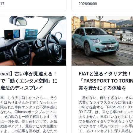
/17
2026/06/09
tocast】古い車が見違える！
FIATと巡るイタリア旅！
けで「動くエンタメ空間」に
「PASSPORT TO TOR
る魔法のディスプレイ
常を豊かにする体験を
の車、もう少し新しかったら…」そう
「急がない、飾りすぎない」そん
ことはありませんか？古くなったカー
の豊かなライフスタイルに憧れま
、限られた車内エンタメに不満を感じ
FIATが提案する「PASSPORT TO 
なたへ。Ottocastポータブルディス
BY FIAT」は、単なる車のキャ
は、その悩みを一瞬で解決します！面
ありません。日本にいながらにし
事は一切不要。差し込むだけで、お気
プを集めてイタリアを巡るような
の動画やアプリ、最新ナビが大画面で
ができます！私もパスポートを手
ますよ。この記事を読めば、あなたの
て、そのコンセプトに深く共感し