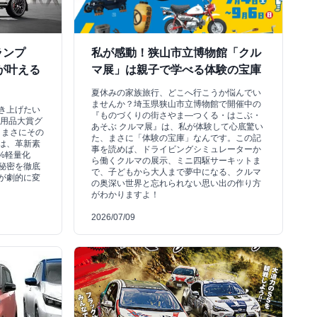
ランプ
私が感動！狭山市立博物館「クル
が叶える
マ展」は親子で学べる体験の宝庫
夏休みの家族旅行、どこへ行こうか悩んでい
ませんか？埼玉県狭山市立博物館で開催中の
き上げたい
『ものづくりの街さやま―つくる・はこぶ・
 用品大賞グ
あそぶ クルマ展』は、私が体験して心底驚い
、まさにその
た、まさに「体験の宝庫」なんです。この記
は、革新素
事を読めば、ドライビングシミュレーターか
0%軽量化
ら働くクルマの展示、ミニ四駆サーキットま
秘密を徹底
で、子どもから大人まで夢中になる、クルマ
が劇的に変
の奥深い世界と忘れられない思い出の作り方
がわかりますよ！
2026/07/09