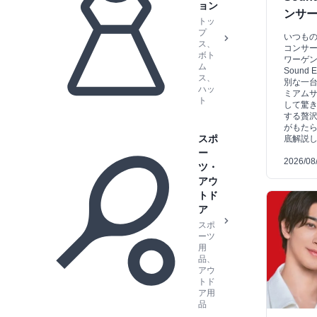
ョン
ンサ
トッ
プ
いつも
ス、
コンサ
ボト
ワーゲン
ム
Sound
ス、
別な一台で
ハッ
ミアム
ト
して驚
する贅
がもた
スポ
底解説
ー
2026/08
ツ・
アウ
トド
ア
スポ
ーツ
用
品、
アウ
トド
ア用
品