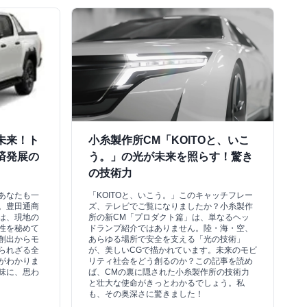
未来！ト
小糸製作所CM「KOITOと、いこ
済発展の
う。」の光が未来を照らす！驚き
の技術力
あなたも一
「KOITOと、いこう。」このキャッチフレー
。豊田通商
ズ、テレビでご覧になりましたか？小糸製作
は、現地の
所の新CM「プロダクト篇」は、単なるヘッ
性を秘めて
ドランプ紹介ではありません。陸・海・空、
創出からモ
あらゆる場所で安全を支える「光の技術」
られざる全
が、美しいCGで描かれています。未来のモビ
がわかりま
リティ社会をどう創るのか？この記事を読め
味に、思わ
ば、CMの裏に隠された小糸製作所の技術力
と壮大な使命がきっとわかるでしょう。私
も、その奥深さに驚きました！