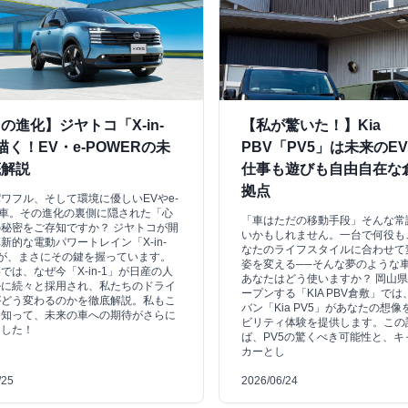
の進化】ジヤトコ「X-in-
【私が驚いた！】Kia
描く！EV・e-POWERの未
PBV「PV5」は未来のE
底解説
仕事も遊びも自由自在な
拠点
ワフル、そして環境に優しいEVやe-
R車。その進化の裏側に隠された「心
「車はただの移動手段」そんな常
秘密をご存知ですか？ ジヤトコが開
いかもしれません。一台で何役も
新的な電動パワートレイン「X-in-
なたのライフスタイルに合わせて
が、まさにその鍵を握っています。
姿を変える──そんな夢のような
では、なぜ今「X-in-1」が日産の人
あなたはどう使いますか？ 岡山
ルに続々と採用され、私たちのドライ
ープンする「KIA PBV倉敷」では
がどう変わるのかを徹底解説。私もこ
バン「Kia PV5」があなたの想
を知って、未来の車への期待がさらに
ビリティ体験を提供します。この
ました！
ば、PV5の驚くべき可能性と、キ
カーとし
/25
2026/06/24