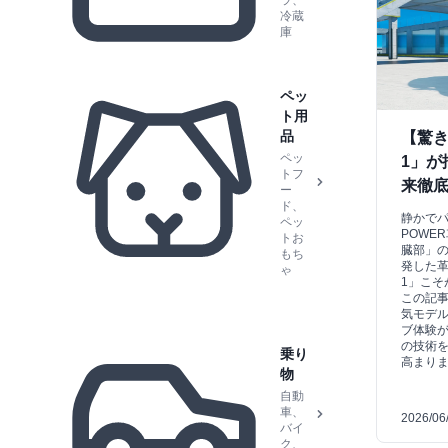
ラ、
冷蔵
庫
ペッ
ト用
品
【驚き
ペッ
1」が
トフ
来徹
ー
ド、
静かでパ
ペッ
POWE
トお
臓部」の
もち
発した革
ゃ
1」こそ
この記事
気モデ
ブ体験
の技術
乗り
高まり
物
自動
車、
2026/06
バイ
ク、