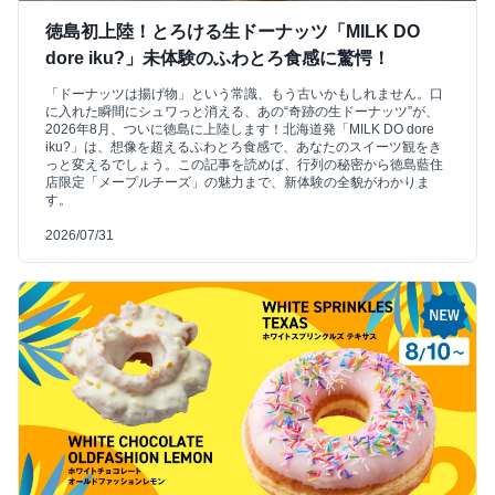
徳島初上陸！とろける生ドーナッツ「MILK DO
dore iku?」未体験のふわとろ食感に驚愕！
「ドーナッツは揚げ物」という常識、もう古いかもしれません。口
に入れた瞬間にシュワっと消える、あの“奇跡の生ドーナッツ”が、
2026年8月、ついに徳島に上陸します！北海道発「MILK DO dore
iku?」は、想像を超えるふわとろ食感で、あなたのスイーツ観をき
っと変えるでしょう。この記事を読めば、行列の秘密から徳島藍住
店限定「メープルチーズ」の魅力まで、新体験の全貌がわかりま
す。
2026/07/31