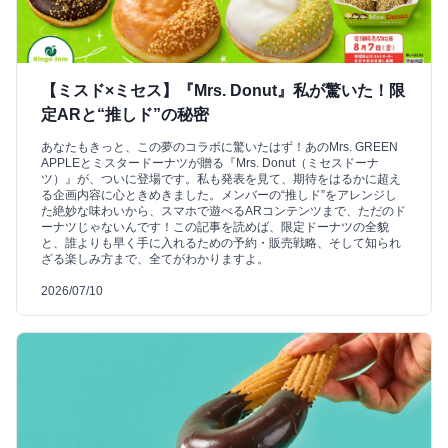
【ミスド×ミセス】『Mrs. Donut』私が驚いた！限
定ARと“推しド”の秘密
あなたもきっと、この夢のコラボに驚いたはず！あのMrs. GREEN
APPLEとミスタードーナツが贈る『Mrs. Donut（ミセスドーナ
ツ）』が、ついに登場です。私も発表を見て、期待をはるかに超え
る企画内容に心ときめきました。メンバーの“推しド”をアレンジし
た絶妙な味わいから、スマホで遊べるARコンテンツまで、ただのド
ーナツじゃないんです！この記事を読めば、限定ドーナツの全貌
と、誰よりも早く手に入れるための予約・販売戦略、そして知られ
ざる楽しみ方まで、全てがわかりますよ。
2026/07/10