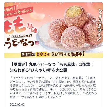
【夏限定】丸亀うどーなつ「もも風味」は衝撃！
知られざる"ひんやり術"を大公開
「うどん生まれのドーナツ？」と、誰もが驚く丸亀製麺の「丸亀う
どーなつ」。その夏限定の新味「もも風味」が、想像を遥かに超え
る美味しさなんです！この記事を読めば、桃の香りがじゅわっと広
がるもっちもち食感の秘密と、暑い日にぜひ試したい“知られざるひ
んやりアレンジ術”がわかります。私も試して感動した、この夏の必
食スイーツをあなたも体験しませんか？
2026/06/02