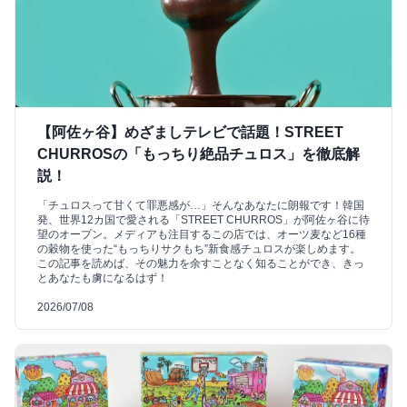
【阿佐ヶ谷】めざましテレビで話題！STREET
CHURROSの「もっちり絶品チュロス」を徹底解
説！
「チュロスって甘くて罪悪感が…」そんなあなたに朗報です！韓国
発、世界12カ国で愛される「STREET CHURROS」が阿佐ヶ谷に待
望のオープン。メディアも注目するこの店では、オーツ麦など16種
の穀物を使った“もっちりサクもち”新食感チュロスが楽しめます。
この記事を読めば、その魅力を余すことなく知ることができ、きっ
とあなたも虜になるはず！
2026/07/08