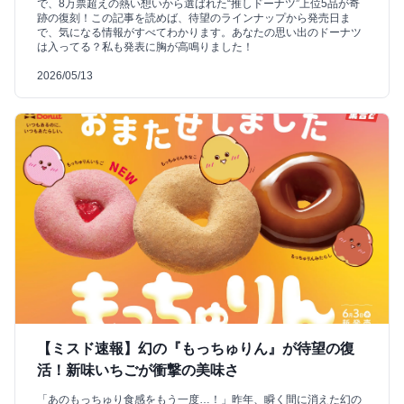
で、8万票超えの熱い想いから選ばれた“推しドーナツ”上位5品が奇
跡の復刻！この記事を読めば、待望のラインナップから発売日ま
で、気になる情報がすべてわかります。あなたの思い出のドーナツ
は入ってる？私も発表に胸が高鳴りました！
2026/05/13
【ミスド速報】幻の『もっちゅりん』が待望の復
活！新味いちごが衝撃の美味さ
「あのもっちゅり食感をもう一度…！」昨年、瞬く間に消えた幻の