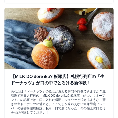
【MILK DO dore iku? 飯塚店】札幌行列店の「生
ドーナッツ」が口の中でとろける新体験！
あなたは「ドーナッツ」の概念が変わる瞬間を想像できますか？北
海道で連日大行列の「MILK DO dore iku? 飯塚店」がついにオープ
ン！この記事では、口に入れた瞬間にシュワッと消えるような、驚
きの生ドーナッツの魅力と、ここでしか味わえない飯塚限定フレー
バーの秘密を徹底解説。私も一口で虜になった、その極上の口どけ
をぜひ体験してください！