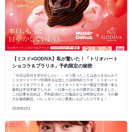
【ミスド×GODIVA】私が驚いた！「トリオハート
ショコラ＆プラリネ」予約限定の秘密
「今日は自分を甘やかしたい…」そう思ったことはありませんか？
ミスタードーナツ55周年を記念したGODIVAコラボ「トリオハート
ショコラ＆プラリネ」が、ミスドネットオーダー限定で登場！私も
最初は半信半疑でしたが、一口食べたらその贅沢さに驚きました。
この記事を読めば、予約必須のこの逸品がなぜ特別なのか、その魅
力を徹底解説。バレンタインのご褒美にもぴったりですよ！
2026/01/21