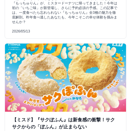
『もっちゅりん』が、ミスタードーナツに帰ってきました！今年は
初の「いちご味」が新登場し、さらに予約必須の予感。この記事で
は、一度食べたら忘れられない『もっちゅりん』全3種の魅力を徹
底解剖。昨年食べ逃したあなたも、今年こそこの幸せ体験を掴みま
せんか？
2026/05/13
【ミスド】『サクぽふん』は新食感の衝撃！サク
サクからの「ぽふん」が止まらない