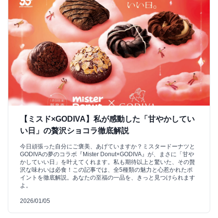
【ミスド×GODIVA】私が感動した「甘やかしてい
い日」の贅沢ショコラ徹底解説
今日頑張った自分にご褒美、あげていますか？ミスタードーナツと
GODIVAの夢のコラボ『Mister Donut×GODIVA』が、まさに「甘や
かしていい日」を叶えてくれます。私も期待以上と驚いた、その贅
沢な味わいは必食！この記事では、全5種類の魅力と心惹かれたポ
イントを徹底解説。あなたの至福の一品を、きっと見つけられます
よ。
2026/01/05