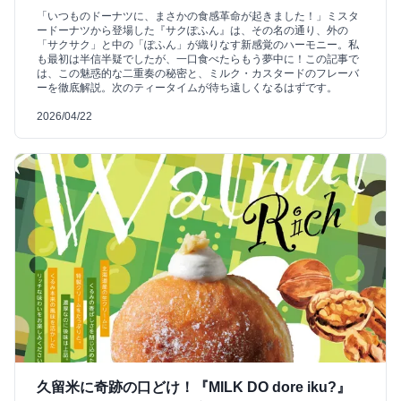
「いつものドーナツに、まさかの食感革命が起きました！」ミスタ
ードーナツから登場した『サクぽふん』は、その名の通り、外の
「サクサク」と中の「ぽふん」が織りなす新感覚のハーモニー。私
も最初は半信半疑でしたが、一口食べたらもう夢中に！この記事で
は、この魅惑的な二重奏の秘密と、ミルク・カスタードのフレーバ
ーを徹底解説。次のティータイムが待ち遠しくなるはずです。
2026/04/22
久留米に奇跡の口どけ！『MILK DO dore iku?』