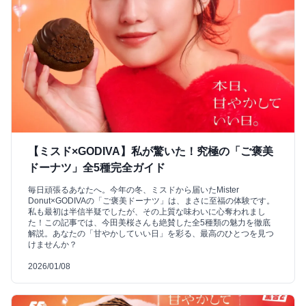
【ミスド×GODIVA】私が驚いた！究極の「ご褒美
ドーナツ」全5種完全ガイド
毎日頑張るあなたへ。今年の冬、ミスドから届いたMister
Donut×GODIVAの「ご褒美ドーナツ」は、まさに至福の体験です。
私も最初は半信半疑でしたが、その上質な味わいに心奪われまし
た！この記事では、今田美桜さんも絶賛した全5種類の魅力を徹底
解説。あなたの「甘やかしていい日」を彩る、最高のひとつを見つ
けませんか？
2026/01/08