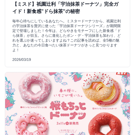
【ミスド】祇園辻利「宇治抹茶ドーナツ」完全ガ
イド！新食感"ドら抹茶"の秘密
毎年心待ちにしているあなたへ。ミスタードーナツから、祇園辻利
の宇治抹茶を贅沢に使った「宇治抹茶ドーナツシリーズ」が期間限
定で登場しました！今年は、どらやきをモチーフにした新食感「ド
ら抹茶」が目玉。さらに進化したポン・デ・宇治抹茶も加わり、ど
れを選ぶか迷ってしまいますよね？この記事を読めば、全5種の魅
力と、あなたの今日食べたい抹茶ドーナツがきっと見つかります
よ！
2026/03/19