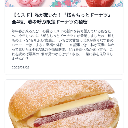
【ミスド】私が驚いた！『桜もちっとドーナツ』
全4種、春を呼ぶ限定ドーナツの秘密
毎年春が来るたび、心躍るミスドの新作を待ち望んでいるあなた
へ。今年もついに『桜もちっとドーナツ』が登場しましたね！桜も
ちのような“もちふわ”食感と、いちごの甘酸っぱさが織りなす春の
ハーモニーは、まさに至福の体験。この記事では、私が実際に味わ
って驚いた全4種の魅力を徹底解説。どれを食べるか迷う方も、こ
れを読めば最高の1個が見つかるはず！さあ、一緒に春を先取りし
ませんか？
2026/03/05