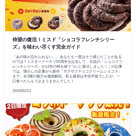
待望の復活！ミスド「ショコラフレンチシリー
ズ」を味わい尽くす完全ガイド
「あの味が忘れられない…」あなたも一度はそう感じたことがある
のでは？ミスタードーナツ55周年を記念して、伝説の「ショコラフ
レンチシリーズ」が12年の時を経てついに復活しました！この記事
では、懐かしの定番から新作「ザクザクチョコクリームショコラ」
まで、全3種の魅力を徹底解説。私も最初は半信半疑でしたが、一
口食べたらもう止まりませんでした！
2026/02/12