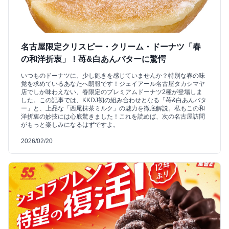
名古屋限定クリスピー・クリーム・ドーナツ「春
の和洋折衷」！苺&白あんバターに驚愕
いつものドーナツに、少し飽きを感じていませんか？特別な春の味
覚を求めているあなたへ朗報です！ジェイアール名古屋タカシマヤ
店でしか味わえない、春限定のプレミアムドーナツ2種が登場しま
した。この記事では、KKDJ初の組み合わせとなる「苺&白あんバタ
ー」と、上品な「西尾抹茶ミルク」の魅力を徹底解説。私もこの和
洋折衷の妙技には心底驚きました！これを読めば、次の名古屋訪問
がもっと楽しみになるはずですよ。
2026/02/20