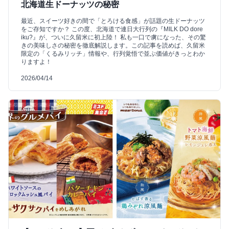
北海道生ドーナッツの秘密
最近、スイーツ好きの間で「とろける食感」が話題の生ドーナッツ
をご存知ですか？ この度、北海道で連日大行列の『MILK DO dore
iku?』が、ついに久留米に初上陸！ 私も一口で虜になった、その驚
きの美味しさの秘密を徹底解説します。この記事を読めば、久留米
限定の「くるみリッチ」情報や、行列覚悟で並ぶ価値がきっとわか
りますよ！
2026/04/14