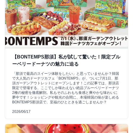
【BONTEMPS那須】私が試して驚いた！限定ブル
ーベリードーナツの魅力に迫る
「那須で最高のスイーツ体験をしたい」と思っていませんか？韓国
で大人気のドーナツカフェ「BONTEMPS」が、ついに7月1日、那
須ガーデンアウトレットにオープンします！この記事では、那須店
限定で登場する、ここでしか味わえない絶品ブルーベリードーナツ
2種の秘密を徹底解剖。私もそのふわもち食感と爽やかな味わいに
夢中です！ショッピングや観光の合間に、本場韓国の味が楽しめる
BONTEMPS那須店で、至福のひとときを過ごしませんか？
2026/06/17