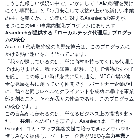
こうした厳しい状況の中で、いかにして「AIの影響を受け
にくい専門性」と「毎月安定して収益が上がる新しい事業
の柱」を築くか。この問いに対するAsantechの答えが、
まさにこのMEO事業内製化プログラムにあります。
Asantechが提供する「ローカルテック代理店」プログラ
ムの核心
Asantech代表取締役の高野光博氏は、このプログラムに
かける熱い想いをこう語っています。
「我々が探しているのは、単に商材を持ってくれる代理店
ではありません。我々の知識、経験、そして情熱のすべて
を託し、この厳しい時代を共に乗り越え、MEO市場の健
全な発展を共に創っていく仲間です。パートナー企業の中
に、我々と同じレベルでクライアントを成功に導ける事業
部を創ること。それが我々の使命であり、このプログラム
の核心です。」
この言葉から伝わるのは、単なるビジネス上の提携を超え
た、「
共創
」への強い意志です。Asantechは、自社が
Google口コミ・マップ集客支援で培ってきたノウハウを
惜しみなく提供し、パートナー企業がMEOを
主力事業
と