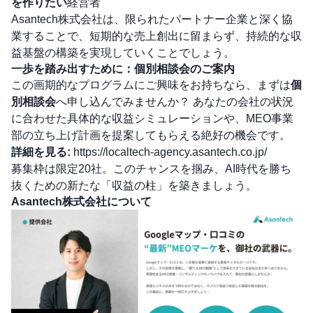
を作りたい
経営者
Asantech株式会社は、限られたパートナー企業と深く協
業することで、短期的な売上創出に留まらず、持続的な収
益基盤の構築を実現していくことでしょう。
一歩を踏み出すために：個別相談会のご案内
この画期的なプログラムにご興味をお持ちなら、まずは
個
別相談会
へ申し込んでみませんか？ あなたの会社の状況
に合わせた具体的な収益シミュレーションや、MEO事業
部の立ち上げ計画を提案してもらえる絶好の機会です。
詳細を見る:
https://localtech-agency.asantech.co.jp/
募集枠は限定20社。このチャンスを掴み、AI時代を勝ち
抜くための新たな「収益の柱」を築きましょう。
Asantech株式会社について