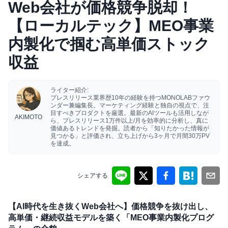
Web会社が価格競争脱却！
【ローカルテック】MEO事業
内製化で掴む高単価ストック
収益
ライター紹介:
プレスリリース業界歴10年の経験を持つMONOLABファウ
ンダー兼編集長。マーケティング経験と独自の視点で、注
目すべきプロダクトを厳選。最新のAIツールも活用しなが
AKIMOTO
ら、プレスリリース1万件以上/月を効率的に分析し、真に
価値あるトレンドを発掘。読者から「知りたかった情報が
見つかる」と評価され、立ち上げから3ヶ月で月間30万PV
を達成。
シェアする
【AI時代を生き抜くWeb会社へ】価格競争を抜け出し、
高単価・継続収益モデルを築く「MEO事業内製化プログ