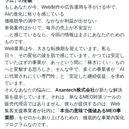
ラム」の全貌
もしあなたが今、Web制作や広告運用を手がける中で、
AIの進化に焦りを感じている
価格競争の渦中で、なかなか利益が出せない
単発案件ばかりで、毎月の売上が不安定だ
…と感じているなら、今回の情報はまさにあなたのための
ものです。
Web業界は今、大きな転換期を迎えています。私も
日々、その変化の波を肌で感じています。かつては安定し
ていたはずの事業が、あっという間に「稼ぎにくい」もの
へと変貌する恐ろしさ。そんな中で、多くの事業者が「AI
に代替されにくい専門性」と「安定した継続収益」を求め
ています。
そんなあなたの悩みに、
Asantech株式会社
が新たな解決
策を提示しています。それは、単なるMEO対策ツールの
販売代理店ではありません。彼らが提供するのは、Web
集客支援事業者が社内に「
本当の意味で価値あるMEO事
業部
」をゼロから創り上げるための、徹底的な事業内製化
プログラムなのです。