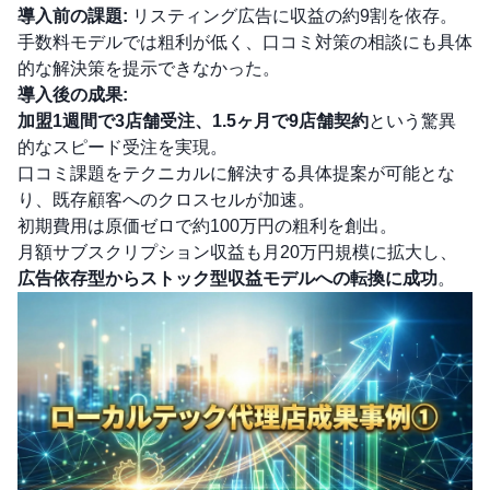
導入前の課題:
リスティング広告に収益の約9割を依存。
手数料モデルでは粗利が低く、口コミ対策の相談にも具体
的な解決策を提示できなかった。
導入後の成果:
加盟1週間で3店舗受注、1.5ヶ月で9店舗契約
という驚異
的なスピード受注を実現。
口コミ課題をテクニカルに解決する具体提案が可能とな
り、既存顧客へのクロスセルが加速。
初期費用は原価ゼロで約100万円の粗利を創出。
月額サブスクリプション収益も月20万円規模に拡大し、
広告依存型からストック型収益モデルへの転換に成功
。