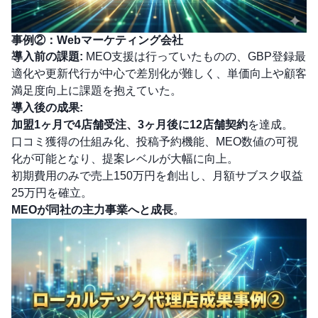
事例②：Webマーケティング会社
導入前の課題:
MEO支援は行っていたものの、GBP登録最
適化や更新代行が中心で差別化が難しく、単価向上や顧客
満足度向上に課題を抱えていた。
導入後の成果:
加盟1ヶ月で4店舗受注、3ヶ月後に12店舗契約
を達成。
口コミ獲得の仕組み化、投稿予約機能、MEO数値の可視
化が可能となり、提案レベルが大幅に向上。
初期費用のみで売上150万円を創出し、月額サブスク収益
25万円を確立。
MEOが同社の主力事業へと成長
。