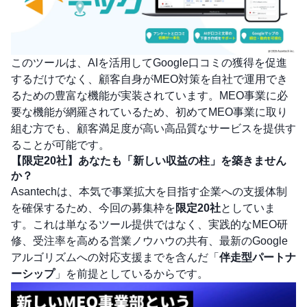
このツールは、AIを活用してGoogle口コミの獲得を促進
するだけでなく、顧客自身がMEO対策を自社で運用でき
るための豊富な機能が実装されています。MEO事業に必
要な機能が網羅されているため、初めてMEO事業に取り
組む方でも、顧客満足度が高い高品質なサービスを提供す
ることが可能です。
【限定20社】あなたも「新しい収益の柱」を築きません
か？
Asantechは、本気で事業拡大を目指す企業への支援体制
を確保するため、今回の募集枠を
限定20社
としていま
す。これは単なるツール提供ではなく、実践的なMEO研
修、受注率を高める営業ノウハウの共有、最新のGoogle
アルゴリズムへの対応支援までを含んだ「
伴走型パートナ
ーシップ
」を前提としているからです。