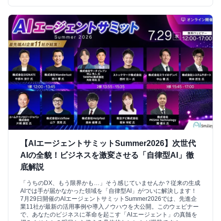
【AIエージェントサミットSummer2026】次世代
AIの全貌！ビジネスを激変させる「自律型AI」徹
底解説
「うちのDX、もう限界かも…」そう感じていませんか？従来の生成
AIでは手が届かなかった領域を「自律型AI」がついに解決します！
7月29日開催のAIエージェントサミットSummer2026では、先進企
業11社が最新の活用事例や導入ノウハウを大公開。このウェビナー
で、あなたのビジネスに革命を起こす「AIエージェント」の真髄を