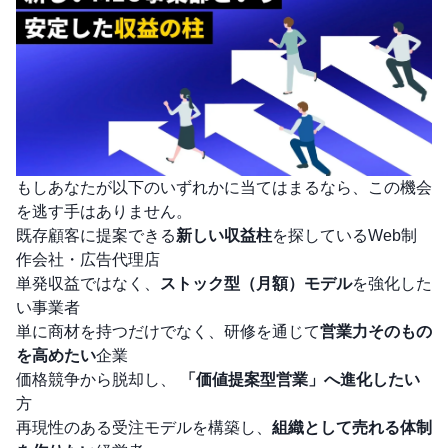
もしあなたが以下のいずれかに当てはまるなら、この機会
を逃す手はありません。
既存顧客に提案できる
新しい収益柱
を探しているWeb制
作会社・広告代理店
単発収益ではなく、
ストック型（月額）モデル
を強化した
い事業者
単に商材を持つだけでなく、研修を通じて
営業力そのもの
を高めたい
企業
価格競争から脱却し、
「価値提案型営業」へ進化したい
方
再現性のある受注モデルを構築し、
組織として売れる体制