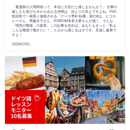
「看護師の人間関係って、本当に大切だと感じませんか？」 仕事の
厳しさも喜びも分かち合える仲間は、何よりの支えですよね。FNS
歌謡祭で一夜限り放映される「ナース専科 転職」新CMは、ヒコロ
ヒーさん、齊藤京子さん、ROIROM本多大夢さんが描く、そんな
「理想の職場」の真実。この記事を読めば、あなたもきっと「私も
こんな職場で働きたい！」と心から感じるはずです。見逃し厳禁で
すよ！
2026/07/01