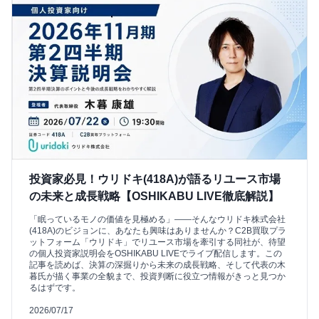
投資家必見！ウリドキ(418A)が語るリユース市場
の未来と成長戦略【OSHIKABU LIVE徹底解説】
「眠っているモノの価値を見極める」――そんなウリドキ株式会社
(418A)のビジョンに、あなたも興味はありませんか？C2B買取プラ
ットフォーム「ウリドキ」でリユース市場を牽引する同社が、待望
の個人投資家説明会をOSHIKABU LIVEでライブ配信します。この
記事を読めば、決算の深掘りから未来の成長戦略、そして代表の木
暮氏が描く事業の全貌まで、投資判断に役立つ情報がきっと見つか
るはずです。
2026/07/17