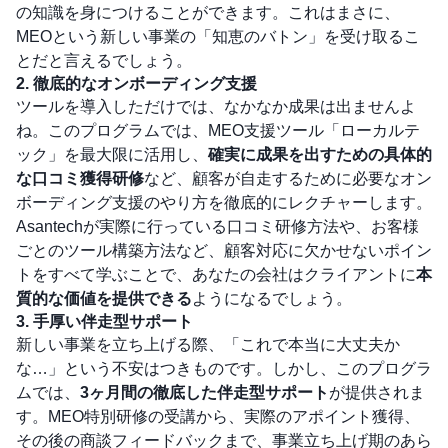
の知識を身につけることができます。これはまさに、
MEOという新しい事業の「知恵のバトン」を受け取るこ
とだと言えるでしょう。
2. 徹底的なオンボーディング支援
ツールを導入しただけでは、なかなか成果は出ませんよ
ね。このプログラムでは、MEO支援ツール「ローカルテ
ック」を最大限に活用し、
確実に成果を出すための具体的
な口コミ獲得研修
など、顧客が自走するために必要なオン
ボーディング支援のやり方を徹底的にレクチャーします。
Asantechが実際に行っている口コミ研修方法や、お客様
ごとのツール構築方法など、顧客対応に欠かせないポイン
トをすべて学ぶことで、あなたの会社はクライアントに
本
質的な価値を提供できる
ようになるでしょう。
3. 手厚い伴走型サポート
新しい事業を立ち上げる際、「これで本当に大丈夫か
な…」という不安はつきものです。しかし、このプログラ
ムでは、
3ヶ月間の徹底した伴走型サポート
が提供されま
す。MEO特別研修の受講から、実際のアポイント獲得、
その後の商談フィードバックまで、事業立ち上げ期のあら