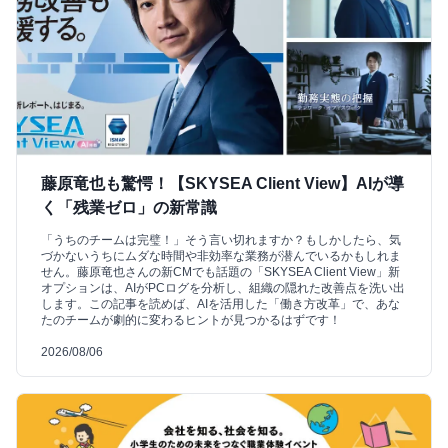
藤原竜也も驚愕！【SKYSEA Client View】AIが導
く「残業ゼロ」の新常識
「うちのチームは完璧！」そう言い切れますか？もしかしたら、気
づかないうちにムダな時間や非効率な業務が潜んでいるかもしれま
せん。藤原竜也さんの新CMでも話題の「SKYSEA Client View」新
オプションは、AIがPCログを分析し、組織の隠れた改善点を洗い出
します。この記事を読めば、AIを活用した「働き方改革」で、あな
たのチームが劇的に変わるヒントが見つかるはずです！
2026/08/06