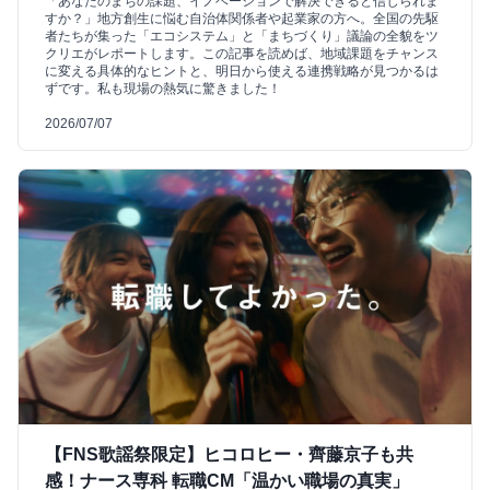
「あなたのまちの課題、イノベーションで解決できると信じられま
すか？」地方創生に悩む自治体関係者や起業家の方へ。全国の先駆
者たちが集った「エコシステム」と「まちづくり」議論の全貌をツ
クリエがレポートします。この記事を読めば、地域課題をチャンス
に変える具体的なヒントと、明日から使える連携戦略が見つかるは
ずです。私も現場の熱気に驚きました！
2026/07/07
【FNS歌謡祭限定】ヒコロヒー・齊藤京子も共
感！ナース専科 転職CM「温かい職場の真実」