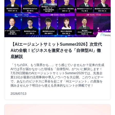
【AIエージェントサミットSummer2026】次世代
AIの全貌！ビジネスを激変させる「自律型AI」徹
底解説
「うちのDX、もう限界かも…」そう感じていませんか？従来の生成
AIでは手が届かなかった領域を「自律型AI」がついに解決します！
7月29日開催のAIエージェントサミットSummer2026では、先進企
業11社が最新の活用事例や導入ノウハウを大公開。このウェビナー
で、あなたのビジネスに革命を起こす「AIエージェント」の真髄を
掴みませんか？明日から使える具体的なヒントが満載です！
2026/07/13