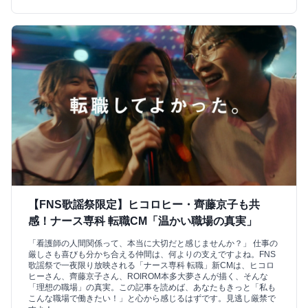
【FNS歌謡祭限定】ヒコロヒー・齊藤京子も共
感！ナース専科 転職CM「温かい職場の真実」
「看護師の人間関係って、本当に大切だと感じませんか？」 仕事の
厳しさも喜びも分かち合える仲間は、何よりの支えですよね。FNS
歌謡祭で一夜限り放映される「ナース専科 転職」新CMは、ヒコロ
ヒーさん、齊藤京子さん、ROIROM本多大夢さんが描く、そんな
「理想の職場」の真実。この記事を読めば、あなたもきっと「私も
こんな職場で働きたい！」と心から感じるはずです。見逃し厳禁で