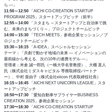
ら ―」
11:50～12:50
「AICHI CO-CREATION STARTUP
PROGRAM 2025」スタートアップピッチ（前半）
12:55～14:00
「スタまち ～スタートアップと自治体で挑
む、未来のまちづくり～」プロジェクトチームピッチ
14:00～15:30
「TECH MEETS」参画企業セッション／プ
ロジェクトチームピッチ
15:30～16:15
「A-IDEA」スペシャルセッション
テーマ：「共創で動かす地域の未来 ― イノベーションの
最前線から考える、次の10年の連携モデル ―」
登壇者：米倉 誠一郎氏（一橋大学名誉教授）、大櫃 直人
氏（株式会社ミダスキャピタル 専務取締役パートナ
ー）、中村 亜由子（株式会社eiicon 代表取締役社長）
16:15～16:45
「AICHI NEXT UNICORN LEAGUE」スタ
ートアップピッチ
16:50〜17:30
「愛知自動車サプライヤーBUSINESS
CREATION 2025」参画企業セッション
17:30〜18:30
「AICHI CO-CREATION STARTUP