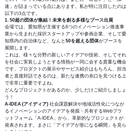
速」が詰まっている点にあります。私が特に注目したのは
以下の3点です。
1. 50超の団体が集結！未来を創る多様なブース出展
会場では、愛知県が主催する6つのイノベーション推進事
業から生まれた採択スタートアップや参画企業、そして愛
知県内の自治体など、なんと
50を超える団体
がブースを
展開します。
これは、様々な分野の新しいアイデアや技術、そしてそれ
を社会に実装しようとする情熱が一同に会する貴重な機会
です。プロダクトの展示やサービス紹介はもちろん、担当
者と直接対話できるのは、新たな連携の糸口を見つける上
で非常に重要ですよね。
どんなプロジェクトがあるのか、少しだけご紹介しましょ
う！
A-IDEA (アイディア)
社会課題解決や地域活性化につなが
るイノベーションのアイデアを発掘・共有するWebプラ
ットフォーム「A-IDEA」から、革新的なプロジェクトが
発表されます。まさに「アイデアが形になる瞬間」を見ら