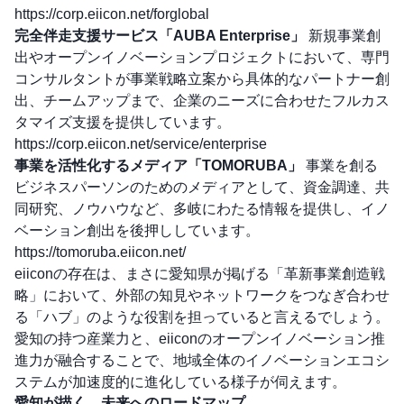
https://corp.eiicon.net/forglobal
完全伴走支援サービス「AUBA Enterprise」
新規事業創
出やオープンイノベーションプロジェクトにおいて、専門
コンサルタントが事業戦略立案から具体的なパートナー創
出、チームアップまで、企業のニーズに合わせたフルカス
タマイズ支援を提供しています。
https://corp.eiicon.net/service/enterprise
事業を活性化するメディア「TOMORUBA」
事業を創る
ビジネスパーソンのためのメディアとして、資金調達、共
同研究、ノウハウなど、多岐にわたる情報を提供し、イノ
ベーション創出を後押ししています。
https://tomoruba.eiicon.net/
eiiconの存在は、まさに愛知県が掲げる「革新事業創造戦
略」において、外部の知見やネットワークをつなぎ合わせ
る「ハブ」のような役割を担っていると言えるでしょう。
愛知の持つ産業力と、eiiconのオープンイノベーション推
進力が融合することで、地域全体のイノベーションエコシ
ステムが加速度的に進化している様子が伺えます。
愛知が描く、未来へのロードマップ