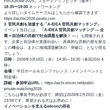
PROGRAM 2025」スタートアップピッチ（後半）
18:35〜19:00
ネットワーキング
より詳しいタイムテーブルはこちらから確認できます:
https://aichiic2026.peatix.com
3. 官民共創を加速する「A-IDEA 官民共創マッチング」
イベント当日には、
「A-IDEA 官民共創マッチング ― 企
業 × 自治体の共創で社会課題を解決！ ―」
も開催されま
す。企業と自治体が直接出会い、具体的な共創の形を探る
この機会は、まさに地域課題解決の「突破口」となり得る
でしょう。
日時：
2026年3月18日（水） 14:30～16:30（各回20分 4
枠）
会場：
中日ホール＆カンファレンス（メインイベントと
同会場）
詳細・参加申込URL：
https://aichi.eiicon.net/public-
private-matching2026
こちらは事前予約が必須で、締切は2026年2月20日（金）
23:59です。希望される方はお早めに！
イノベーションを支えるeiiconの存在