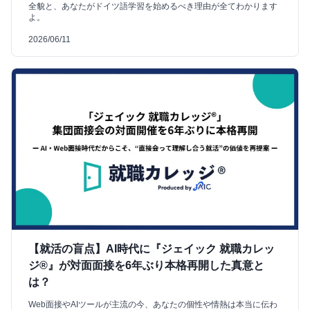
全貌と、あなたがドイツ語学習を始めるべき理由が全てわかります
よ。
2026/06/11
【就活の盲点】AI時代に『ジェイック 就職カレッ
ジ®』が対面面接を6年ぶり本格再開した真意と
は？
Web面接やAIツールが主流の今、あなたの個性や情熱は本当に伝わ