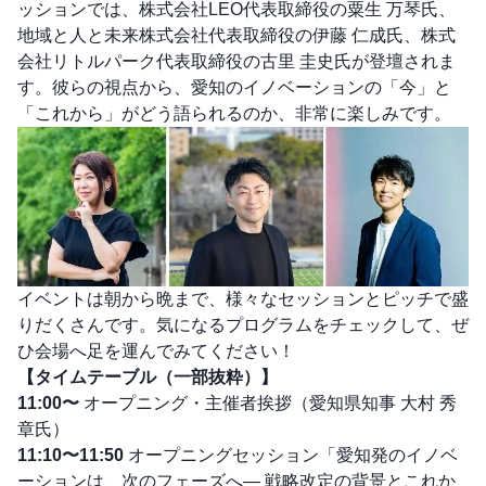
ッションでは、株式会社LEO代表取締役の粟生 万琴氏、
地域と人と未来株式会社代表取締役の伊藤 仁成氏、株式
会社リトルパーク代表取締役の古里 圭史氏が登壇されま
す。彼らの視点から、愛知のイノベーションの「今」と
「これから」がどう語られるのか、非常に楽しみです。
イベントは朝から晩まで、様々なセッションとピッチで盛
りだくさんです。気になるプログラムをチェックして、ぜ
ひ会場へ足を運んでみてください！
【タイムテーブル（一部抜粋）】
11:00〜
オープニング・主催者挨拶（愛知県知事 大村 秀
章氏）
11:10〜11:50
オープニングセッション「愛知発のイノベ
ーションは、次のフェーズへ― 戦略改定の背景とこれか