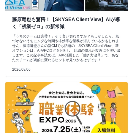
藤原竜也も驚愕！【SKYSEA Client View】AIが導
く「残業ゼロ」の新常識
「うちのチームは完璧！」そう言い切れますか？もしかしたら、気
づかないうちにムダな時間や非効率な業務が潜んでいるかもしれま
せん。藤原竜也さんの新CMでも話題の「SKYSEA Client View」新
オプションは、AIがPCログを分析し、組織の隠れた改善点を洗い出
します。この記事を読めば、AIを活用した「働き方改革」で、あな
たのチームが劇的に変わるヒントが見つかるはずです！
2026/08/06