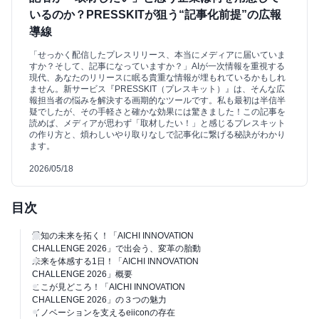
いるのか？PRESSKITが狙う“記事化前提”の広報
導線
「せっかく配信したプレスリリース、本当にメディアに届いていま
すか？そして、記事になっていますか？」AIが一次情報を重視する
現代、あなたのリリースに眠る貴重な情報が埋もれているかもしれ
ません。新サービス『PRESSKIT（プレスキット）』は、そんな広
報担当者の悩みを解決する画期的なツールです。私も最初は半信半
疑でしたが、その手軽さと確かな効果には驚きました！この記事を
読めば、メディアが思わず「取材したい！」と感じるプレスキット
の作り方と、煩わしいやり取りなしで記事化に繋げる秘訣がわかり
ます。
2026/05/18
目次
愛知の未来を拓く！「AICHI INNOVATION
CHALLENGE 2026」で出会う、変革の胎動
未来を体感する1日！「AICHI INNOVATION
CHALLENGE 2026」概要
ここが見どころ！「AICHI INNOVATION
CHALLENGE 2026」の３つの魅力
イノベーションを支えるeiiconの存在