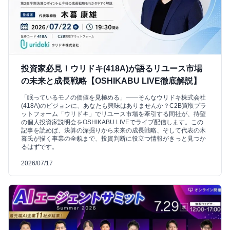
投資家必見！ウリドキ(418A)が語るリユース市場
の未来と成長戦略【OSHIKABU LIVE徹底解説】
「眠っているモノの価値を見極める」――そんなウリドキ株式会社
(418A)のビジョンに、あなたも興味はありませんか？C2B買取プラ
ットフォーム「ウリドキ」でリユース市場を牽引する同社が、待望
の個人投資家説明会をOSHIKABU LIVEでライブ配信します。この
記事を読めば、決算の深掘りから未来の成長戦略、そして代表の木
暮氏が描く事業の全貌まで、投資判断に役立つ情報がきっと見つか
るはずです。
2026/07/17