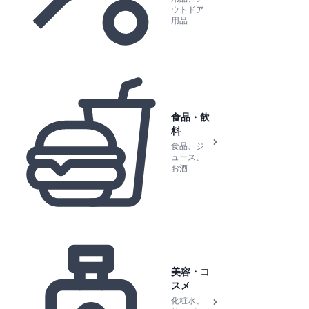
ウトドア
用品
食品・飲
料
食品、ジ
ュース、
お酒
美容・コ
スメ
化粧水、