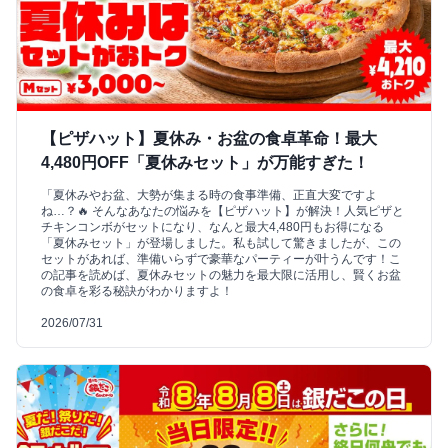
【ピザハット】夏休み・お盆の食卓革命！最大
4,480円OFF「夏休みセット」が万能すぎた！
「夏休みやお盆、大勢が集まる時の食事準備、正直大変ですよ
ね…？🔥 そんなあなたの悩みを【ピザハット】が解決！人気ピザと
チキンコンボがセットになり、なんと最大4,480円もお得になる
「夏休みセット」が登場しました。私も試して驚きましたが、この
セットがあれば、準備いらずで豪華なパーティーが叶うんです！こ
の記事を読めば、夏休みセットの魅力を最大限に活用し、賢くお盆
の食卓を彩る秘訣がわかりますよ！
2026/07/31