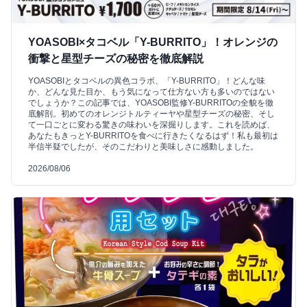
YOASOBI×タコベル「Y-BURRITO」！オレンジの
衝撃と星型チーズの秘密を徹底解説
YOASOBIとタコベルの異色コラボ、「Y-BURRITO」！どんな味
か、どんな見た目か、もう気になって仕方ない方も多いのではない
でしょうか？この記事では、YOASOBI監修Y-BURRITOの全貌を徹
底解剖。初めてのオレンジトルティーヤや星型チーズの秘密、そし
て一口ごとに変わる驚きの味わいを深掘りします。これを読めば、
あなたもきっとY-BURRITOを食べに行きたくなるはず！私も最初は
半信半疑でしたが、そのこだわりと美味しさに感動しました。
2026/08/06