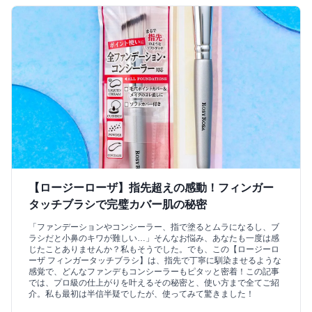
【ロージーローザ】指先超えの感動！フィンガー
タッチブラシで完璧カバー肌の秘密
「ファンデーションやコンシーラー、指で塗るとムラになるし、ブ
ラシだと小鼻のキワが難しい…」そんなお悩み、あなたも一度は感
じたことありませんか？私もそうでした。でも、この【ロージーロ
ーザ フィンガータッチブラシ】は、指先で丁寧に馴染ませるような
感覚で、どんなファンデもコンシーラーもピタッと密着！この記事
では、プロ級の仕上がりを叶えるその秘密と、使い方まで全てご紹
介。私も最初は半信半疑でしたが、使ってみて驚きました！