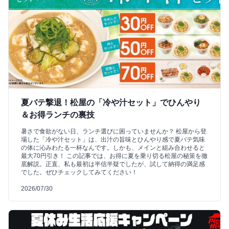
夏バテ撃退！松屋の「冷や汁セット」でひんやり
＆お得ランチの裏技
暑さで食欲がない日、ランチ選びに困っていませんか？ 松屋から登
場した「冷や汁セット」は、出汁の旨味とひんやり感で夏バテ気味
の体に沁みわたる一杯なんです。しかも、メインと組み合わせると
最大70円引き！ この記事では、お得に夏を乗り切る松屋の秘策を徹
底解説。正直、私も最初は半信半疑でしたが、試して納得の満足感
でした。ぜひチェックしてみてください！
2026/07/30