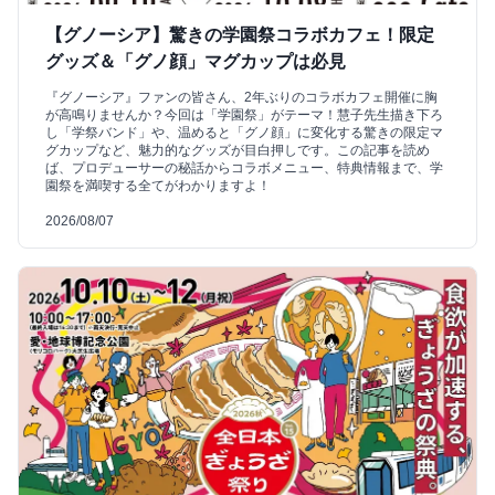
【グノーシア】驚きの学園祭コラボカフェ！限定
グッズ＆「グノ顔」マグカップは必見
『グノーシア』ファンの皆さん、2年ぶりのコラボカフェ開催に胸
が高鳴りませんか？今回は「学園祭」がテーマ！慧子先生描き下ろ
し「学祭バンド」や、温めると「グノ顔」に変化する驚きの限定マ
グカップなど、魅力的なグッズが目白押しです。この記事を読め
ば、プロデューサーの秘話からコラボメニュー、特典情報まで、学
園祭を満喫する全てがわかりますよ！
2026/08/07