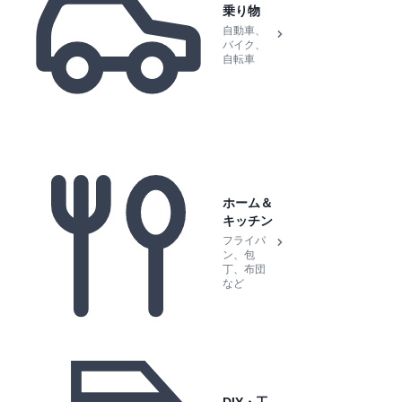
乗り物
自動車、
バイク、
自転車
ホーム＆
キッチン
フライパ
ン、包
丁、布団
など
DIY・工