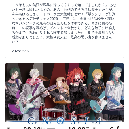
「今年もあの熱狂が広島に帰ってくるって知ってましたか？」 あな
たも一度は憧れたはずの、あの「行列のできる名店餃子」たちが、
今年もひろしまゲートパークに大集結します！「翠ジンソーダ行列
のできる名店餃子フェス2026 in 広島」は、全国の絶品餃子と爽快
な翠ジンソーダの最高の組み合わせを体験できる、まさに夏の祭
典。この記事を読めば、イベントの全貌から、どんな餃子に出会え
るかまで、丸わかり！私も昨年参加しましたが、期待を裏切らない
感動がありましたよ。家族や友人と、最高の思い出を作りません
か？
2026/08/07