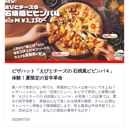
ピザハット「えびとチーズの 石焼風ビビンバ４」
体験！夏限定の旨辛革命
夏バテで食欲がない時でも、刺激的なグルメは食べたいですよね？
ピザハットから、あの「石焼ビビンバ」をピザで再現した衝撃の新
作「えびとチーズの 石焼風ビビンバ４」が登場！この記事では、驚
きの旨辛体験と、家族みんなで楽しめる味変の秘密、さらにお得な
キャンペーン情報まで徹底解説します。私も最初は半信半疑でした
が、読めばきっと、あなたの食欲が爆発するはず！
2026/07/16