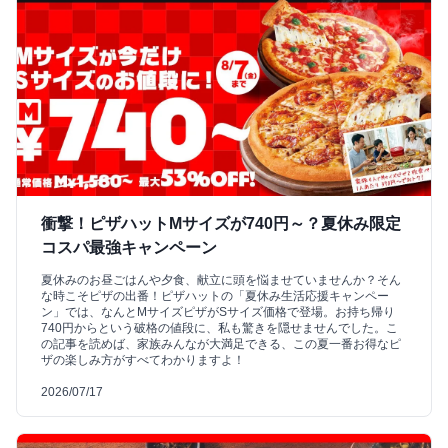
衝撃！ピザハットMサイズが740円～？夏休み限定
コスパ最強キャンペーン
夏休みのお昼ごはんや夕食、献立に頭を悩ませていませんか？そん
な時こそピザの出番！ピザハットの「夏休み生活応援キャンペー
ン」では、なんとMサイズピザがSサイズ価格で登場。お持ち帰り
740円からという破格の値段に、私も驚きを隠せませんでした。こ
の記事を読めば、家族みんなが大満足できる、この夏一番お得なピ
ザの楽しみ方がすべてわかりますよ！
2026/07/17