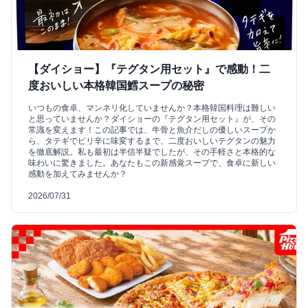
【ダイショー】『テグタン用セット』で感動！二
度おいしい本格韓国鱈スープの秘密
いつもの食卓、マンネリ化していませんか？本格韓国料理は難しい
と思っていませんか？ダイショーの『テグタン用セット』が、その
常識を変えます！この記事では、牛骨と魚介だしの優しいスープか
ら、タテギでピリ辛に味変するまで、二度おいしいテグタンの魅力
を徹底解説。私も最初は半信半疑でしたが、その手軽さと本格的な
味わいに驚きました。あなたもこの新感覚スープで、食卓に新しい
感動を加えてみませんか？
2026/07/31