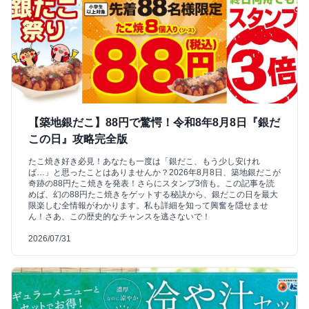
【築地銀だこ】88円で驚愕！令和8年8月8日『銀だ
この日』攻略完全版
たこ焼き好き必見！あなたも一度は「銀だこ、もう少し安けれ
ば…」と思ったことはありませんか？2026年8月8日、築地銀だこが
奇跡の88円たこ焼きを発表！さらにスタンプ3倍も。この記事を読
めば、幻の88円たこ焼きをゲットする秘訣から、銀だこの日を最大
限楽しむ全情報がわかります。私も詳細を知って興奮を隠せませ
ん！さあ、この歴史的なチャンスを逃さないで！
2026/07/31