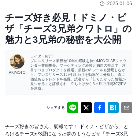
2025-01-06
チーズ好き必見！ドミノ・ピ
ザ「チーズ3兄弟クワトロ」の
魅力と3兄弟の秘密を大公開
ライター紹介:
プレスリリース業界歴10年の経験を持つMONOLABファウ
ンダー兼編集長。マーケティング経験と独自の視点で、注
目すべきプロダクトを厳選。最新のAIツールも活用しなが
AKIMOTO
ら、プレスリリース1万件以上/月を効率的に分析し、真に
価値あるトレンドを発掘。読者から「知りたかった情報が
見つかる」と評価され、立ち上げから3ヶ月で月間30万PV
を達成。
シェアする
チーズ好きの皆さん、朗報です！ ドミノ・ピザから、と
ろけるチーズが3層になった夢のようなピザ「チーズ3兄