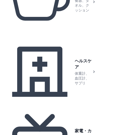
食器、タ
オル、ク
ッション
ヘルスケ
ア
体重計、
血圧計、
サプリ
家電・カ