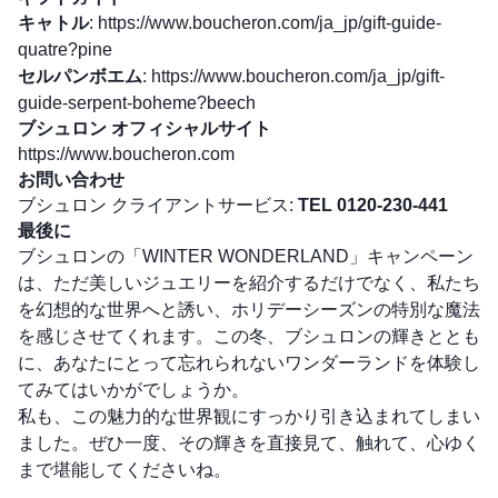
キャトル
:
https://www.boucheron.com/ja_jp/gift-guide-
quatre?pine
セルパンボエム
:
https://www.boucheron.com/ja_jp/gift-
guide-serpent-boheme?beech
ブシュロン オフィシャルサイト
https://www.boucheron.com
お問い合わせ
ブシュロン クライアントサービス:
TEL 0120-230-441
最後に
ブシュロンの「WINTER WONDERLAND」キャンペーン
は、ただ美しいジュエリーを紹介するだけでなく、私たち
を幻想的な世界へと誘い、ホリデーシーズンの特別な魔法
を感じさせてくれます。この冬、ブシュロンの輝きととも
に、あなたにとって忘れられないワンダーランドを体験し
てみてはいかがでしょうか。
私も、この魅力的な世界観にすっかり引き込まれてしまい
ました。ぜひ一度、その輝きを直接見て、触れて、心ゆく
まで堪能してくださいね。