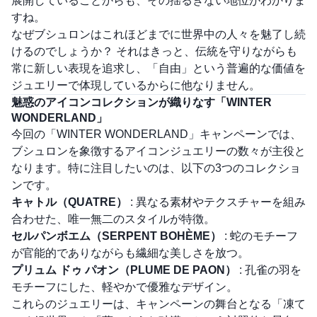
展開していることからも、その揺るぎない地位がわかりま
すね。
なぜブシュロンはこれほどまでに世界中の人々を魅了し続
けるのでしょうか？ それはきっと、伝統を守りながらも
常に新しい表現を追求し、「自由」という普遍的な価値を
ジュエリーで体現しているからに他なりません。
魅惑のアイコンコレクションが織りなす「WINTER
WONDERLAND」
今回の「WINTER WONDERLAND」キャンペーンでは、
ブシュロンを象徴するアイコンジュエリーの数々が主役と
なります。特に注目したいのは、以下の3つのコレクショ
ンです。
キャトル（QUATRE）
: 異なる素材やテクスチャーを組み
合わせた、唯一無二のスタイルが特徴。
セルパンボエム（SERPENT BOHÈME）
: 蛇のモチーフ
が官能的でありながらも繊細な美しさを放つ。
プリュム ドゥ パオン（PLUME DE PAON）
: 孔雀の羽を
モチーフにした、軽やかで優雅なデザイン。
これらのジュエリーは、キャンペーンの舞台となる「凍て