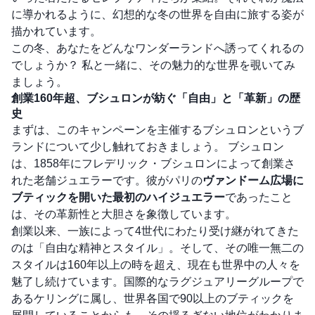
に導かれるように、幻想的な冬の世界を自由に旅する姿が
描かれています。
この冬、あなたをどんなワンダーランドへ誘ってくれるの
でしょうか？ 私と一緒に、その魅力的な世界を覗いてみ
ましょう。
創業160年超、ブシュロンが紡ぐ「自由」と「革新」の歴
史
まずは、このキャンペーンを主催するブシュロンというブ
ランドについて少し触れておきましょう。 ブシュロン
は、1858年にフレデリック・ブシュロンによって創業さ
れた老舗ジュエラーです。彼がパリの
ヴァンドーム広場に
ブティックを開いた最初のハイジュエラー
であったこと
は、その革新性と大胆さを象徴しています。
創業以来、一族によって4世代にわたり受け継がれてきた
のは「自由な精神とスタイル」。そして、その唯一無二の
スタイルは160年以上の時を超え、現在も世界中の人々を
魅了し続けています。国際的なラグジュアリーグループで
あるケリングに属し、世界各国で90以上のブティックを