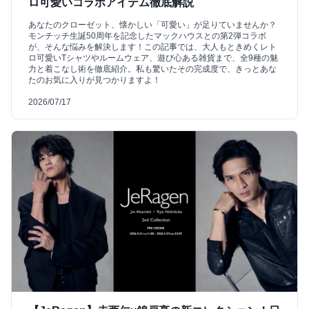
ロ可愛いコラボアイテム徹底解説
あなたのクローゼット、懐かしい「可愛い」が足りていませんか？
モンチッチ生誕50周年を記念したマックハウスとの第2弾コラボ
が、そんな悩みを解決します！この記事では、大人もときめくレト
ロ可愛いTシャツやルームウェア、遊び心ある雑貨まで、全9種の魅
力と着こなし術を徹底紹介。私も驚いたその完成度で、きっとあな
たのお気に入りが見つかりますよ！
2026/07/17