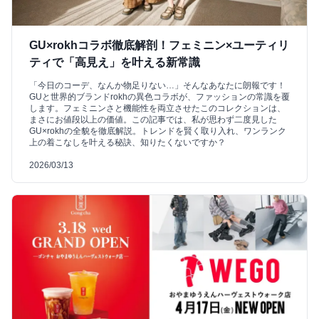
GU×rokhコラボ徹底解剖！フェミニン×ユーティリ
ティで「高見え」を叶える新常識
「今日のコーデ、なんか物足りない…」そんなあなたに朗報です！
GUと世界的ブランドrokhの異色コラボが、ファッションの常識を覆
します。フェミニンさと機能性を両立させたこのコレクションは、
まさにお値段以上の価値。この記事では、私が思わず二度見した
GU×rokhの全貌を徹底解説。トレンドを賢く取り入れ、ワンランク
上の着こなしを叶える秘訣、知りたくないですか？
2026/03/13