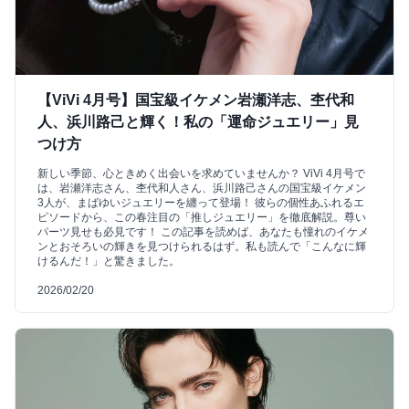
【ViVi 4月号】国宝級イケメン岩瀬洋志、杢代和
人、浜川路己と輝く！私の「運命ジュエリー」見
つけ方
新しい季節、心ときめく出会いを求めていませんか？ ViVi 4月号で
は、岩瀬洋志さん、杢代和人さん、浜川路己さんの国宝級イケメン
3人が、まばゆいジュエリーを纏って登場！ 彼らの個性あふれるエ
ピソードから、この春注目の「推しジュエリー」を徹底解説。尊い
パーツ見せも必見です！ この記事を読めば、あなたも憧れのイケメ
ンとおそろいの輝きを見つけられるはず。私も読んで「こんなに輝
けるんだ！」と驚きました。
2026/02/20