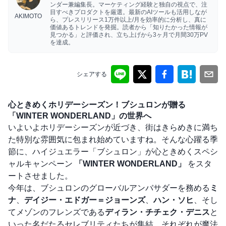
ンダー兼編集長。マーケティング経験と独自の視点で、注
目すべきプロダクトを厳選。最新のAIツールも活用しなが
AKIMOTO
ら、プレスリリース1万件以上/月を効率的に分析し、真に
価値あるトレンドを発掘。読者から「知りたかった情報が
見つかる」と評価され、立ち上げから3ヶ月で月間30万PV
を達成。
シェアする
心ときめくホリデーシーズン！ブシュロンが贈る
「WINTER WONDERLAND」の世界へ
いよいよホリデーシーズンが近づき、街はきらめきに満ち
た特別な雰囲気に包まれ始めていますね。そんな心躍る季
節に、ハイジュエラー「ブシュロン」が心ときめくスペシ
ャルキャンペーン
「WINTER WONDERLAND」
をスタ
ートさせました。
今年は、ブシュロンのグローバルアンバサダーを務める
ミ
ナ
、
デイジー・エドガー＝ジョーンズ
、
ハン・ソヒ
、そし
てメゾンのフレンズである
ディラン・チチェク・デニス
と
いった名だたるセレブリティたちが集結。それぞれが魔法