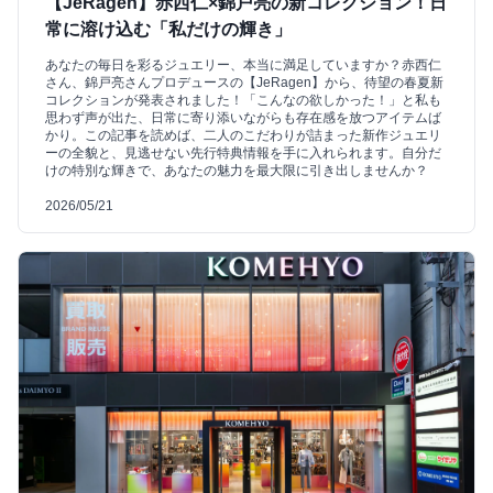
【JeRagen】赤西仁×錦戸亮の新コレクション！日
常に溶け込む「私だけの輝き」
あなたの毎日を彩るジュエリー、本当に満足していますか？赤西仁
さん、錦戸亮さんプロデュースの【JeRagen】から、待望の春夏新
コレクションが発表されました！「こんなの欲しかった！」と私も
思わず声が出た、日常に寄り添いながらも存在感を放つアイテムば
かり。この記事を読めば、二人のこだわりが詰まった新作ジュエリ
ーの全貌と、見逃せない先行特典情報を手に入れられます。自分だ
けの特別な輝きで、あなたの魅力を最大限に引き出しませんか？
2026/05/21