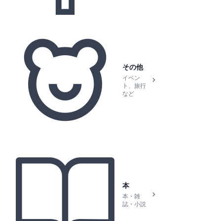
その他
イベン
ト、旅行
など
本
本・雑
誌・小説