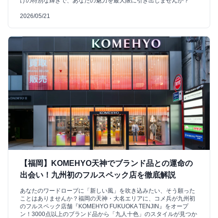
けの特別な輝きで、あなたの魅力を最大限に引き出しませんか？
2026/05/21
【福岡】KOMEHYO天神でブランド品との運命の
出会い！九州初のフルスペック店を徹底解説
あなたのワードローブに「新しい風」を吹き込みたい、そう願った
ことはありませんか？福岡の天神・大名エリアに、コメ兵が九州初
のフルスペック店舗『KOMEHYO FUKUOKA TENJIN』をオープ
ン！3000点以上のブランド品から「九人十色」のスタイルが見つか