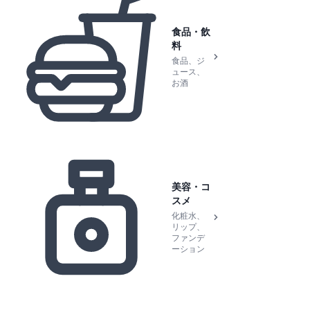
食品・飲
料
食品、ジ
ュース、
お酒
美容・コ
スメ
化粧水、
リップ、
ファンデ
ーション