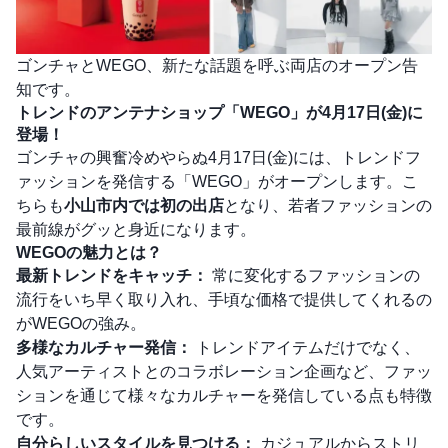
ゴンチャとWEGO、新たな話題を呼ぶ両店のオープン告
知です。
トレンドのアンテナショップ「WEGO」が4月17日(金)に
登場！
ゴンチャの興奮冷めやらぬ4月17日(金)には、トレンドフ
ァッションを発信する「WEGO」がオープンします。こ
ちらも
小山市内では初の出店
となり、若者ファッションの
最前線がグッと身近になります。
WEGOの魅力とは？
最新トレンドをキャッチ：
常に変化するファッションの
流行をいち早く取り入れ、手頃な価格で提供してくれるの
がWEGOの強み。
多様なカルチャー発信：
トレンドアイテムだけでなく、
人気アーティストとのコラボレーション企画など、ファッ
ションを通じて様々なカルチャーを発信している点も特徴
です。
自分らしいスタイルを見つける：
カジュアルからストリ