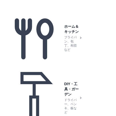
ホーム＆
キッチン
フライパ
ン、包
丁、布団
など
DIY・工
具・ガー
デン
ドライバ
ー、ペン
キ、板な
ど