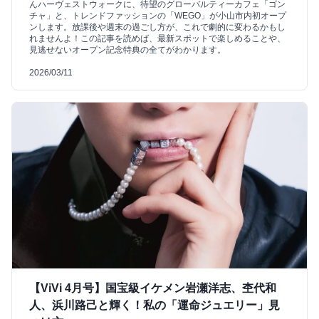
んハーヴェストウォークに、待望のグローバルティーカフェ「ゴン
チャ」と、トレンドファッションの「WEGO」が小山市内初オープ
ンします。放課後や週末の過ごし方が、これで劇的に変わるかもし
れませんよ！この記事を読めば、最新スポットで楽しめることや、
見逃せないオープン記念特典の全てがわかります。
2026/03/11
【ViVi 4月号】国宝級イケメン岩瀬洋志、杢代和
人、浜川路己と輝く！私の「運命ジュエリー」見