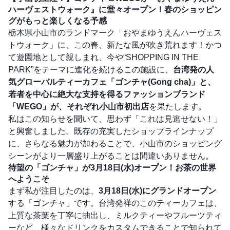
ハーヴェストウォーク』に堂々オープン！春のショッピン
グがもっと楽しくなる予感
栃木県小山市のランドマーク「おやまゆうえんハーヴェス
トウォーク」に、この春、新たな風が吹き荒れます！かつ
て遊園地として親しまれ、今や“SHOPPING IN THE
PARK”をテーマに進化を続けるこの施設に、
台湾発の人
気グローバルティーカフェ「ゴンチャ(Gong cha)」と、
若者を中心に絶大な支持を得るファッションブランド
「WEGO」が、それぞれ小山市初出店
を果たします。
私はこの知らせを聞いて、思わず「これは見逃せない！」
と興奮しました。既存の充実したショップラインナップ
に、さらなる魅力が加わることで、小山市のショッピング
シーンがより一層盛り上がることは間違いありません。
待望の「ゴンチャ」が3月18日(水)オープン！お茶の世界
へようこそ
まず私が注目したのは、
3月18日(水)にグランドオープン
する「ゴンチャ」です。台湾発祥のこのティーカフェは、
上質な茶葉を丁寧に抽出し、ミルクティーやフルーツティ
ーなど、様々なドリンクをカスタムできることで知られて