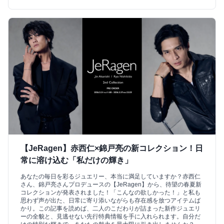
【JeRagen】赤西仁×錦戸亮の新コレクション！日
常に溶け込む「私だけの輝き」
あなたの毎日を彩るジュエリー、本当に満足していますか？赤西仁
さん、錦戸亮さんプロデュースの【JeRagen】から、待望の春夏新
コレクションが発表されました！「こんなの欲しかった！」と私も
思わず声が出た、日常に寄り添いながらも存在感を放つアイテムば
かり。この記事を読めば、二人のこだわりが詰まった新作ジュエリ
ーの全貌と、見逃せない先行特典情報を手に入れられます。自分だ