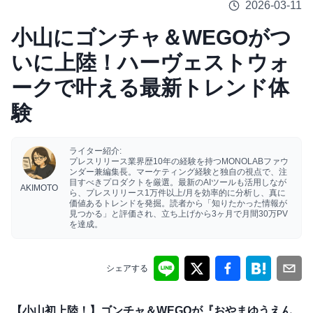
2026-03-11
小山にゴンチャ＆WEGOがつ
いに上陸！ハーヴェストウォ
ークで叶える最新トレンド体
験
ライター紹介:
プレスリリース業界歴10年の経験を持つMONOLABファウ
ンダー兼編集長。マーケティング経験と独自の視点で、注
目すべきプロダクトを厳選。最新のAIツールも活用しなが
AKIMOTO
ら、プレスリリース1万件以上/月を効率的に分析し、真に
価値あるトレンドを発掘。読者から「知りたかった情報が
見つかる」と評価され、立ち上げから3ヶ月で月間30万PV
を達成。
シェアする
【小山初上陸！】ゴンチャ＆WEGOが『おやまゆうえん