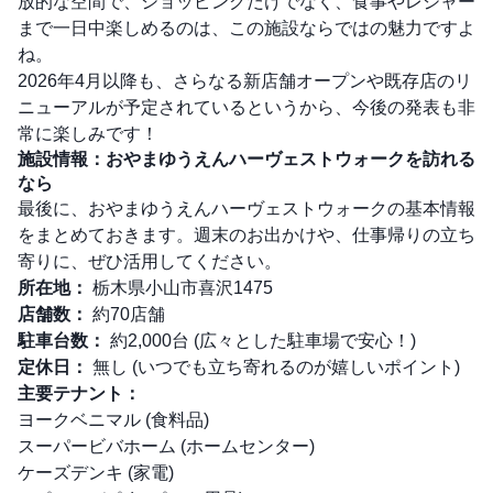
放的な空間で、ショッピングだけでなく、食事やレジャー
まで一日中楽しめるのは、この施設ならではの魅力ですよ
ね。
2026年4月以降も、さらなる新店舗オープンや既存店のリ
ニューアルが予定されているというから、今後の発表も非
常に楽しみです！
施設情報：おやまゆうえんハーヴェストウォークを訪れる
なら
最後に、おやまゆうえんハーヴェストウォークの基本情報
をまとめておきます。週末のお出かけや、仕事帰りの立ち
寄りに、ぜひ活用してください。
所在地：
栃木県小山市喜沢1475
店舗数：
約70店舗
駐車台数：
約2,000台 (広々とした駐車場で安心！)
定休日：
無し (いつでも立ち寄れるのが嬉しいポイント)
主要テナント：
ヨークベニマル (食料品)
スーパービバホーム (ホームセンター)
ケーズデンキ (家電)