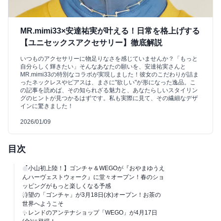
MR.mimi33×安達祐実が叶える！日常を格上げする
【ユニセックスアクセサリー】徹底解説
いつものアクセサリーに物足りなさを感じていませんか？「もっと
自分らしく輝きたい」そんなあなたの願いを、安達祐実さんと
MR.mimi33の特別なコラボが実現しました！彼女のこだわりが詰ま
ったネックレスやピアスは、まさに"欲しい"が形になった逸品。こ
の記事を読めば、その知られざる魅力と、あなたらしいスタイリン
グのヒントが見つかるはずです。私も実際に見て、その繊細なデザ
インに驚きました！
2026/01/09
目次
【小山初上陸！】ゴンチャ＆WEGOが『おやまゆうえ
んハーヴェストウォーク』に堂々オープン！春のショ
ッピングがもっと楽しくなる予感
待望の「ゴンチャ」が3月18日(水)オープン！お茶の
世界へようこそ
トレンドのアンテナショップ「WEGO」が4月17日