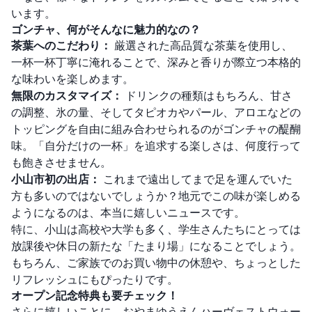
います。
ゴンチャ、何がそんなに魅力的なの？
茶葉へのこだわり：
厳選された高品質な茶葉を使用し、
一杯一杯丁寧に淹れることで、深みと香りが際立つ本格的
な味わいを楽しめます。
無限のカスタマイズ：
ドリンクの種類はもちろん、甘さ
の調整、氷の量、そしてタピオカやパール、アロエなどの
トッピングを自由に組み合わせられるのがゴンチャの醍醐
味。「自分だけの一杯」を追求する楽しさは、何度行って
も飽きさせません。
小山市初の出店：
これまで遠出してまで足を運んでいた
方も多いのではないでしょうか？地元でこの味が楽しめる
ようになるのは、本当に嬉しいニュースです。
特に、小山は高校や大学も多く、学生さんたちにとっては
放課後や休日の新たな「たまり場」になることでしょう。
もちろん、ご家族でのお買い物中の休憩や、ちょっとした
リフレッシュにもぴったりです。
オープン記念特典も要チェック！
さらに嬉しいことに、おやまゆうえんハーヴェストウォー