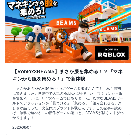
【Roblox×BEAMS】まさか服を集める！？『マネ
キンから服を集めろ！』で新体験
「まさかあのBEAMSがRobloxにゲームを出すなんて！」私も最初
は驚きました。世界中で人気のRobloxに登場した『マネキンから服
を集めろ！』は、ただのゲームではありません。広大なBEAMSワー
ルドでファッションを「見つける」「集める」「組み合わせる」楽
しさが詰まった、次世代のブランド体験なんです。この記事を読め
ば、無料で遊べるこの新作ゲームの魅力と、BEAMSが描く未来がわ
かりますよ！
2026/08/07