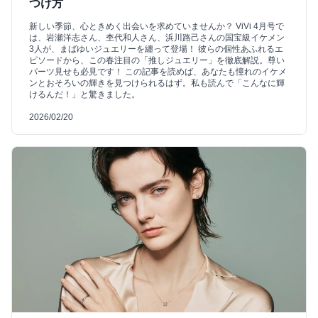
つけ方
新しい季節、心ときめく出会いを求めていませんか？ ViVi 4月号で
は、岩瀬洋志さん、杢代和人さん、浜川路己さんの国宝級イケメン
3人が、まばゆいジュエリーを纏って登場！ 彼らの個性あふれるエ
ピソードから、この春注目の「推しジュエリー」を徹底解説。尊い
パーツ見せも必見です！ この記事を読めば、あなたも憧れのイケメ
ンとおそろいの輝きを見つけられるはず。私も読んで「こんなに輝
けるんだ！」と驚きました。
2026/02/20