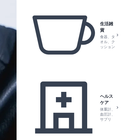
生活雑
貨
食器、タ
オル、ク
ッション
ヘルス
ケア
体重計、
血圧計、
サプリ