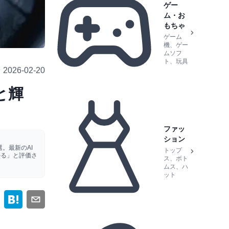
ゲー
ム・お
もちゃ
ゲーム
機、ゲー
ムソフ
ト、玩具
2026-02-20
と輝
ファッ
ション
。最新のAI
トップ
かる」と評価さ
ス、ボト
ムス、ハ
ット