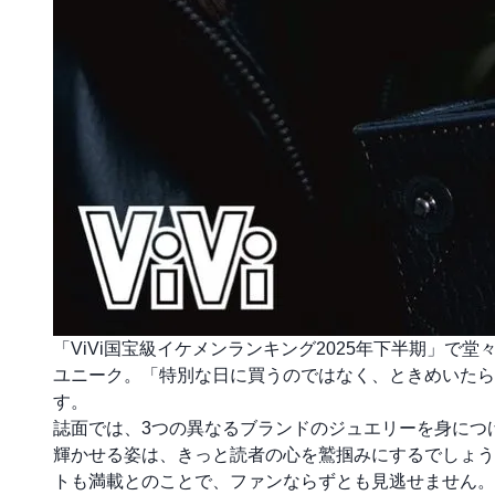
「ViVi国宝級イケメンランキング2025年下半期」
ユニーク。「特別な日に買うのではなく、ときめいたら
す。
誌面では、3つの異なるブランドのジュエリーを身につ
輝かせる姿は、きっと読者の心を鷲掴みにするでしょう
トも満載とのことで、ファンならずとも見逃せません