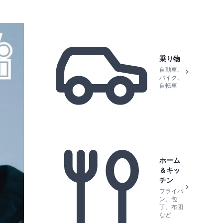
乗り物
自動車、
バイク、
自転車
ホーム
＆キッ
チン
フライパ
ン、包
丁、布団
など