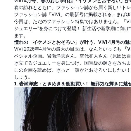
ViVi 4月号、春のおしゃれは「イケメンとおそろい」
春の訪れとともに、ファッション誌から届く新しいトレ
ファッション誌「ViVi」の最新号に掲載される、まば
今回は、ただのファッション特集ではありません。「Vi
ジュエリー”を身につけて登場！ 新生活や新学期に向
ます。
憧れの「イケメンとおそろい」が叶う、ViVi 4月号の魅
ViVi 2026年4月号の最大の目玉は、なんといっても
「V
ペシャル企画。岩瀬洋志さん、杢代和人さん（原因は自分
き立てるジュエリーを身につけ、国宝級の輝きを放ちま
この企画を読めば、きっと「誰かとおそろいにしたい！
しょう。
1. 岩瀬洋志：ときめきを衝動買い！ 無邪気な輝きに魅