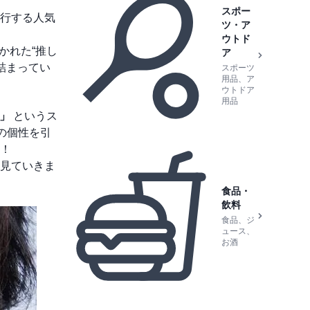
スポー
行する人気
ツ・ア
ウトド
かれた“推し
ア
詰まってい
スポーツ
用品、ア
ウトドア
用品
！」
というス
の個性を引
！
見ていきま
食品・
飲料
食品、ジ
ュース、
お酒