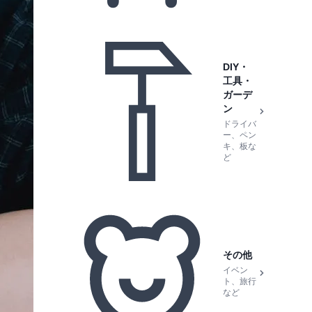
DIY・
工具・
ガーデ
ン
ドライバ
ー、ペン
キ、板な
ど
その他
イベン
ト、旅行
など