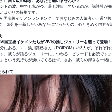
から！ 国宝級の輝き、あなたも纏いませんか？
ンドの波。中でも私が今、最も注目しているのが、講談社が発
ゆいばかりの特集です。
Vi国宝級イケメンランキング」でおなじみの人気者が、選び抜
けて、気分を一新したいあなたにぴったりの、心ときめく内容が
力
iVi国宝級イケメンたちがViViの推しジュエリーを纏って登場
にある。）、浜川路己さん（ROIROM）の3人が、それぞれ
す。彼らが語るジュエリーにまつわるエピソードも必読ですよ
」という気持ちが湧いてくるはず。さあ、彼らの輝きを一緒に
せられて