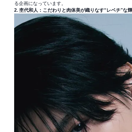
る企画になっています。
2. 杢代和人：こだわりと肉体美が織りなす“レベチ”な