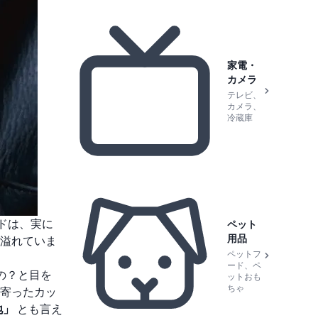
家電・
カメラ
テレビ、
カメラ、
冷蔵庫
ードは、実に
ペット
用品
溢れていま
ペットフ
ード、ペ
の？と目を
ットおも
ちゃ
寄ったカッ
地」
とも言え