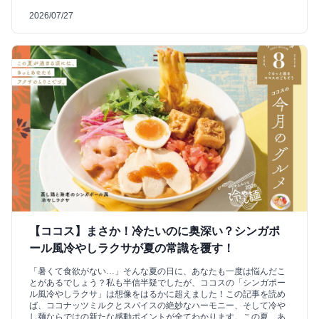
2026/07/27
【ココス】まさか！冷たいのに奥深い？シンガポ
ール風冷やしラクサが夏の常識を覆す！
「暑くて食欲がない…」そんな夏の日に、あなたも一度は悩んだこ
とがあるでしょう？私も半信半疑でしたが、ココスの「シンガポー
ル風冷やしラクサ」は想像をはるかに超えました！この記事を読め
ば、ココナッツミルクとスパイスの絶妙なハーモニー、そして冷や
し麺ならではの新たな感動ポイントが全てわかります。この夏、あ