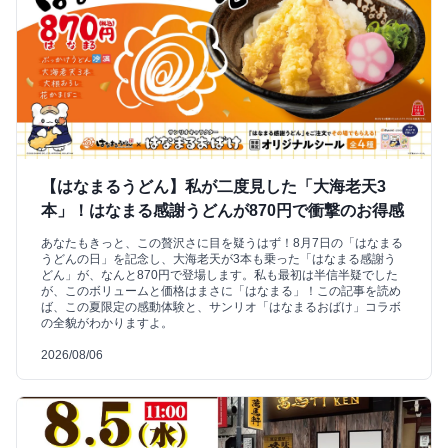
【はなまるうどん】私が二度見した「大海老天3
本」！はなまる感謝うどんが870円で衝撃のお得感
あなたもきっと、この贅沢さに目を疑うはず！8月7日の「はなまる
うどんの日」を記念し、大海老天が3本も乗った「はなまる感謝う
どん」が、なんと870円で登場します。私も最初は半信半疑でした
が、このボリュームと価格はまさに「はなまる」！この記事を読め
ば、この夏限定の感動体験と、サンリオ「はなまるおばけ」コラボ
の全貌がわかりますよ。
2026/08/06