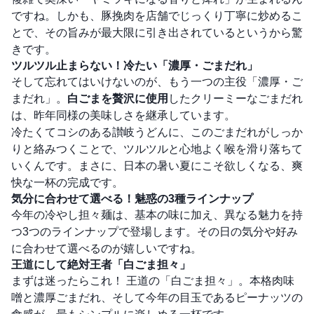
ですね。しかも、豚挽肉を店舗でじっくり丁寧に炒めるこ
とで、その旨みが最大限に引き出されているというから驚
きです。
ツルツル止まらない！冷たい「濃厚・ごまだれ」
そして忘れてはいけないのが、もう一つの主役「濃厚・ご
まだれ」。
白ごまを贅沢に使用
したクリーミーなごまだれ
は、昨年同様の美味しさを継承しています。
冷たくてコシのある讃岐うどんに、このごまだれがしっか
りと絡みつくことで、ツルツルと心地よく喉を滑り落ちて
いくんです。まさに、日本の暑い夏にこそ欲しくなる、爽
快な一杯の完成です。
気分に合わせて選べる！魅惑の3種ラインナップ
今年の冷やし担々麺は、基本の味に加え、異なる魅力を持
つ3つのラインナップで登場します。その日の気分や好み
に合わせて選べるのが嬉しいですね。
王道にして絶対王者「白ごま担々」
まずは迷ったらこれ！ 王道の「白ごま担々」。本格肉味
噌と濃厚ごまだれ、そして今年の目玉であるピーナッツの