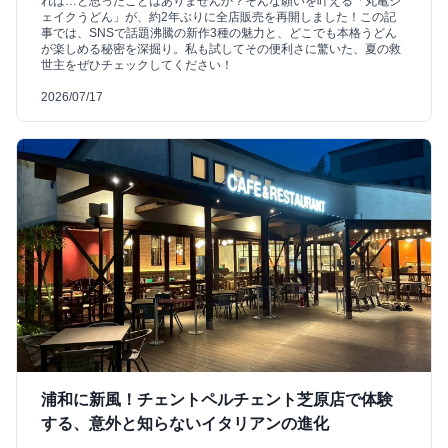
れば…と思ったことはありませんか？そんな願いを叶える「丸亀シ
ェイクうどん」が、約2年ぶりに全店販売を再開しました！この記
事では、SNSで話題沸騰の新作3種の魅力と、どこでも本格うどん
が楽しめる秘密を深掘り。私も試してその便利さに驚いた、夏の救
世主をぜひチェックしてください！
2026/07/17
浦和に新風！チェントペルチェント芝原店で体験
する、意外と知らないイタリアンの進化