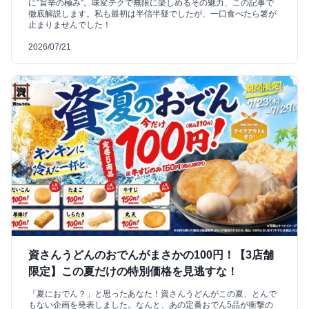
に"旨辛の極み"。味変テクで無限に楽しめるその魅力、この記事で
徹底解説します。私も最初は半信半疑でしたが、一口食べたら箸が
止まりませんでした！
2026/07/21
資さんうどんのおでんがまさかの100円！【3店舗
限定】この夏だけの特別価格を見逃すな！
「夏におでん？」と思ったあなた！資さんうどんがこの夏、とんで
もない企画を発表しました。なんと、あの定番おでん5品が衝撃の