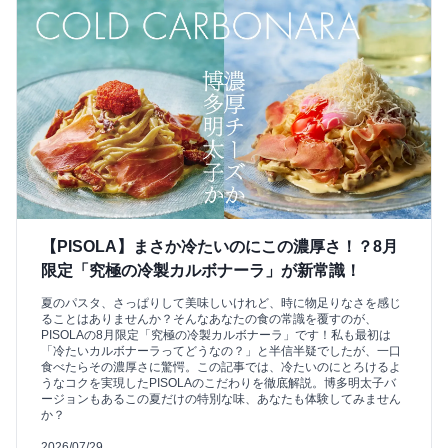
【PISOLA】まさか冷たいのにこの濃厚さ！？8月
限定「究極の冷製カルボナーラ」が新常識！
夏のパスタ、さっぱりして美味しいけれど、時に物足りなさを感じ
ることはありませんか？そんなあなたの食の常識を覆すのが、
PISOLAの8月限定「究極の冷製カルボナーラ」です！私も最初は
「冷たいカルボナーラってどうなの？」と半信半疑でしたが、一口
食べたらその濃厚さに驚愕。この記事では、冷たいのにとろけるよ
うなコクを実現したPISOLAのこだわりを徹底解説。博多明太子バ
ージョンもあるこの夏だけの特別な味、あなたも体験してみません
か？
2026/07/29