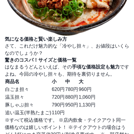
気になる価格と賢い楽しみ方
さて、これだけ魅力的な「冷やし担々」、お値段はいくら
なのでしょうか？
驚きのコスパ！サイズと価格一覧
はなまるうどんといえば、その
手頃な価格設定も魅力
です
よね。今回の冷やし担々も、期待を裏切りません。
商品名
小
中
大
白ごま担々
620円
780円
960円
温玉担々
720円
880円
1,060円
豚しゃぶ担々
790円
950円
1,130円
追い温玉(半熟たまご)
110円
※すべて税込価格です。 ※店内飲食・テイクアウト同一
価格なのは嬉しいポイント！ ※テイクアウトの場合はう