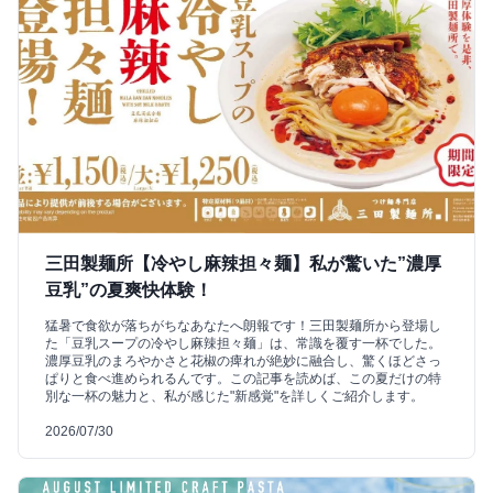
三田製麺所【冷やし麻辣担々麺】私が驚いた”濃厚
豆乳”の夏爽快体験！
猛暑で食欲が落ちがちなあなたへ朗報です！三田製麺所から登場し
た「豆乳スープの冷やし麻辣担々麺」は、常識を覆す一杯でした。
濃厚豆乳のまろやかさと花椒の痺れが絶妙に融合し、驚くほどさっ
ぱりと食べ進められるんです。この記事を読めば、この夏だけの特
別な一杯の魅力と、私が感じた"新感覚"を詳しくご紹介します。
2026/07/30