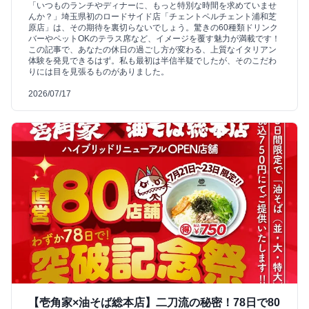
「いつものランチやディナーに、もっと特別な時間を求めていませ
んか？」埼玉県初のロードサイド店「チェントペルチェント浦和芝
原店」は、その期待を裏切らないでしょう。驚きの60種類ドリンク
バーやペットOKのテラス席など、イメージを覆す魅力が満載です！
この記事で、あなたの休日の過ごし方が変わる、上質なイタリアン
体験を発見できるはず。私も最初は半信半疑でしたが、そのこだわ
りには目を見張るものがありました。
2026/07/17
【壱角家×油そば総本店】二刀流の秘密！78日で80