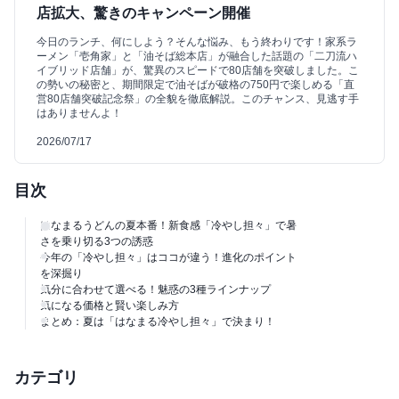
店拡大、驚きのキャンペーン開催
今日のランチ、何にしよう？そんな悩み、もう終わりです！家系ラ
ーメン「壱角家」と「油そば総本店」が融合した話題の「二刀流ハ
イブリッド店舗」が、驚異のスピードで80店舗を突破しました。こ
の勢いの秘密と、期間限定で油そばが破格の750円で楽しめる「直
営80店舗突破記念祭」の全貌を徹底解説。このチャンス、見逃す手
はありませんよ！
2026/07/17
目次
はなまるうどんの夏本番！新食感「冷やし担々」で暑
さを乗り切る3つの誘惑
今年の「冷やし担々」はココが違う！進化のポイント
を深掘り
気分に合わせて選べる！魅惑の3種ラインナップ
気になる価格と賢い楽しみ方
まとめ：夏は「はなまる冷やし担々」で決まり！
カテゴリ