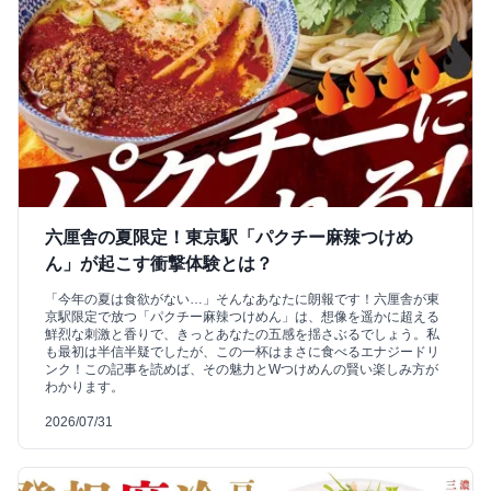
六厘舎の夏限定！東京駅「パクチー麻辣つけめ
ん」が起こす衝撃体験とは？
「今年の夏は食欲がない…」そんなあなたに朗報です！六厘舎が東
京駅限定で放つ「パクチー麻辣つけめん」は、想像を遥かに超える
鮮烈な刺激と香りで、きっとあなたの五感を揺さぶるでしょう。私
も最初は半信半疑でしたが、この一杯はまさに食べるエナジードリ
ンク！この記事を読めば、その魅力とWつけめんの賢い楽しみ方が
わかります。
2026/07/31