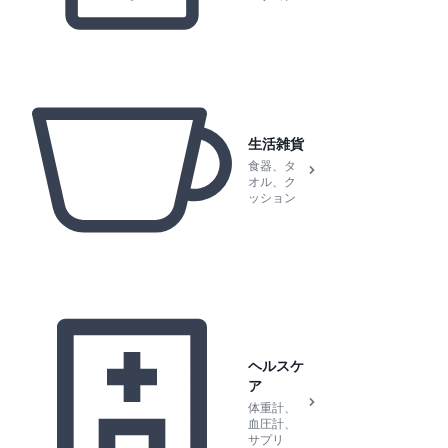
生活雑貨
食器、タ
オル、ク
ッション
ヘルスケ
ア
体重計、
血圧計、
サプリ