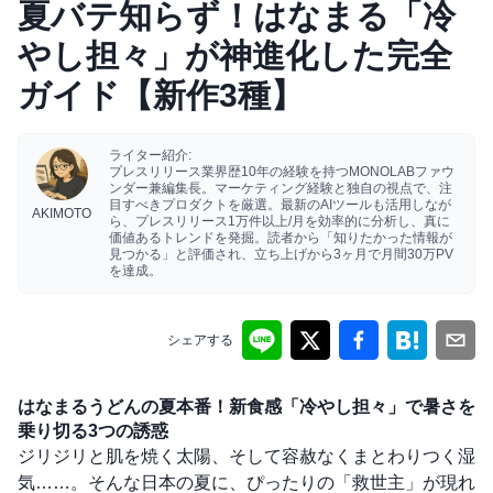
夏バテ知らず！はなまる「冷
やし担々」が神進化した完全
ガイド【新作3種】
ライター紹介:
プレスリリース業界歴10年の経験を持つMONOLABファウ
ンダー兼編集長。マーケティング経験と独自の視点で、注
目すべきプロダクトを厳選。最新のAIツールも活用しなが
AKIMOTO
ら、プレスリリース1万件以上/月を効率的に分析し、真に
価値あるトレンドを発掘。読者から「知りたかった情報が
見つかる」と評価され、立ち上げから3ヶ月で月間30万PV
を達成。
シェアする
はなまるうどんの夏本番！新食感「冷やし担々」で暑さを
乗り切る3つの誘惑
ジリジリと肌を焼く太陽、そして容赦なくまとわりつく湿
気……。そんな日本の夏に、ぴったりの「救世主」が現れ