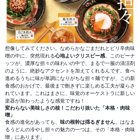
想像してみてください。なめらかなごまだれとピリ辛肉味
噌の中に、突然現れる
心地よいクリスピー感
。このピーナ
ッツが、濃厚な担々の味わいの中で、まるで一服の清涼剤
のように、絶妙なアクセントを加えてくれるんです。食べ
進めるうちに味が単調になりがちな担々麺ですが、この新
食感のおかげで、最後まで飽きずに楽しめる工夫が凝らさ
れています。これはまさに、味覚のオーケストラに新しい
楽器が加わったような感覚ですね！
変わらない美味しさの核！こだわり抜いた「本格・肉味
噌」
食感の進化があっても、
味の根幹は揺るぎません
。はなま
るうどんの冷やし担々の魅力の一つは、その「本格・肉味
噌」にあります。