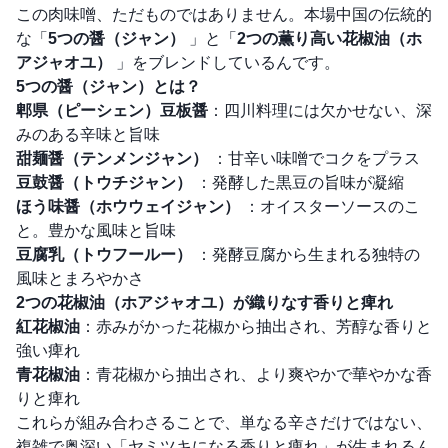
この肉味噌、ただものではありません。本場中国の伝統的
な「
5つの醤（ジャン）
」と「
2つの薫り高い花椒油（ホ
アジャオユ）
」をブレンドしているんです。
5つの醤（ジャン）とは？
郫県（ピーシェン）豆板醤
：四川料理には欠かせない、深
みのある辛味と旨味
甜麺醤（テンメンジャン）
：甘辛い味噌でコクをプラス
豆鼓醤（トウチジャン）
：発酵した黒豆の旨味が凝縮
ほう味醤（ホウウェイジャン）
：オイスターソースのこ
と。豊かな風味と旨味
豆腐乳（トウフールー）
：発酵豆腐から生まれる独特の
風味とまろやかさ
2つの花椒油（ホアジャオユ）が織りなす香りと痺れ
紅花椒油
：赤みがかった花椒から抽出され、芳醇な香りと
強い痺れ
青花椒油
：青花椒から抽出され、より爽やかで華やかな香
りと痺れ
これらが組み合わさることで、単なる辛さだけではない、
複雑で奥深い「ヤミツキになる香りと痺れ」が生まれるん