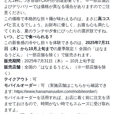
どん1杯につき容器代30円が別途必要です。 ※一部店舗お
よびデリバリーでは価格が異なる場合がありますのでご注
意ください。
この価格で本格的な担々麺が味わえるのは、まさに
高コス
パ
と言えるでしょう。お財布に優しく、お腹も心も満たし
てくれる、夏のランチや夕食にぴったりの選択肢ですね。
いつ、どこで食べられる？
この新食感の冷やし担々を体験できるのは、
2025年7月31
日（木）から10月上旬まで
の夏季限定！ 全国の「はなま
るうどん」（一部店舗を除く）で販売されます。
販売期間
：2025年7月31日（木）～ 10月上旬予定
販売店舗
：全国の「はなまるうどん」（※一部店舗を除
く）
テイクアウト
：可
モバイルオーダー
：可 （実施店舗はこちらから確認でき
ます:
https://www.hanamaruudon.com/mobileorder/
）
モバイルオーダーを活用すれば、お店に着く前に注文を済
ませておけるので、時間がない時でもスムーズに受け取れ
ますよ。