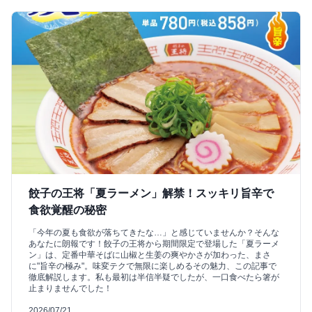
餃子の王将「夏ラーメン」解禁！スッキリ旨辛で
食欲覚醒の秘密
「今年の夏も食欲が落ちてきたな…」と感じていませんか？そんな
あなたに朗報です！餃子の王将から期間限定で登場した「夏ラーメ
ン」は、定番中華そばに山椒と生姜の爽やかさが加わった、まさ
に"旨辛の極み"。味変テクで無限に楽しめるその魅力、この記事で
徹底解説します。私も最初は半信半疑でしたが、一口食べたら箸が
止まりませんでした！
2026/07/21