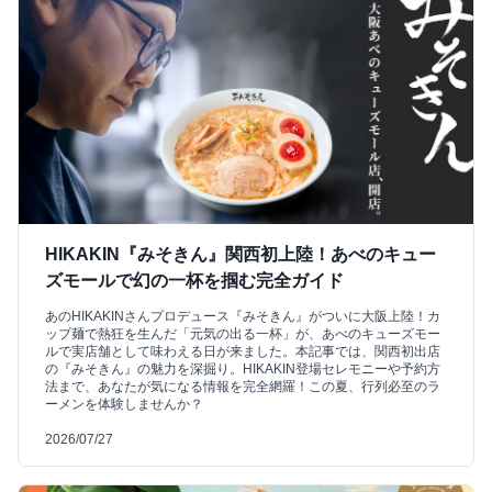
HIKAKIN『みそきん』関西初上陸！あべのキュー
ズモールで幻の一杯を掴む完全ガイド
あのHIKAKINさんプロデュース『みそきん』がついに大阪上陸！カ
ップ麺で熱狂を生んだ「元気の出る一杯」が、あべのキューズモー
ルで実店舗として味わえる日が来ました。本記事では、関西初出店
の『みそきん』の魅力を深掘り。HIKAKIN登場セレモニーや予約方
法まで、あなたが気になる情報を完全網羅！この夏、行列必至のラ
ーメンを体験しませんか？
2026/07/27