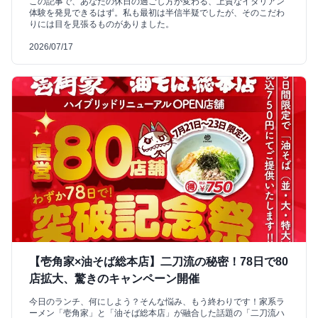
この記事で、あなたの休日の過ごし方が変わる、上質なイタリアン
体験を発見できるはず。私も最初は半信半疑でしたが、そのこだわ
りには目を見張るものがありました。
2026/07/17
【壱角家×油そば総本店】二刀流の秘密！78日で80
店拡大、驚きのキャンペーン開催
今日のランチ、何にしよう？そんな悩み、もう終わりです！家系ラ
ーメン「壱角家」と「油そば総本店」が融合した話題の「二刀流ハ