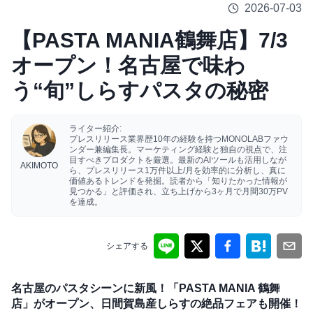
2026-07-03
【PASTA MANIA鶴舞店】7/3
オープン！名古屋で味わ
う“旬”しらすパスタの秘密
ライター紹介:
プレスリリース業界歴10年の経験を持つMONOLABファウ
ンダー兼編集長。マーケティング経験と独自の視点で、注
目すべきプロダクトを厳選。最新のAIツールも活用しなが
AKIMOTO
ら、プレスリリース1万件以上/月を効率的に分析し、真に
価値あるトレンドを発掘。読者から「知りたかった情報が
見つかる」と評価され、立ち上げから3ヶ月で月間30万PV
を達成。
シェアする
名古屋のパスタシーンに新風！「PASTA MANIA 鶴舞
店」がオープン、日間賀島産しらすの絶品フェアも開催！