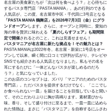
名古屋の美食家たちが「次は何を食べよう？」と心待ちに
するパスタ専門店「PASTA MANIA」。あの行列のできる
人気店が、この度、名古屋市中区・千代田に3号店となる
「PASTA MANIA 鶴舞店」を2026年7月3日（金）にグラ
ンドオープン
します。さらに、オープンと同時に、愛知の
海の幸を贅沢に味わえる
「夏のしらすフェア」も期間限
定で開催
されるとのこと。これは見逃せません！
パスタマニアが名古屋に新たな拠点を！その魅力とは？
PASTA MANIAは2022年冬、名古屋・新栄に1号店をオー
プンして以来、瞬く間に口コミで評判が広がり、テレビや
SNSでも紹介される人気店となりました。私もその名を
耳にするたびに「一体どんなパスタが楽しめるのだろ
う？」と気になっていました。
このお店のコンセプトは、ズバリ「マニアのためのパスタ
専門店」。ただパスタを提供するだけでなく、「ここでし
か食べられない一皿」を届けることを目指していると聞い
て、そのこだわりぶりに胸が高鳴ります。素材選びから
味、香り、そして盛り付けに至るまで、一皿一皿に込めら
れた情熱は、まさに「パスタマニア」を自称するにふさわ