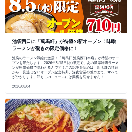
池袋西口に「萬馬軒」が待望の新オープン！味噌
ラーメンが驚きの限定価格に！
池袋のラーメン戦線に激震！「萬馬軒 池袋西口本店」が待望のオー
プンを果たします。2026年8月5日(水)限定で、あの濃厚味噌ラーメ
ンが衝撃価格で味わえるんです！この記事を読めば、新店舗の詳細
から、見逃せないオープン記念特典、深夜営業の魅力まで、すべて
が分かります。私もこのニュースには興奮を隠せません！
2026/08/04