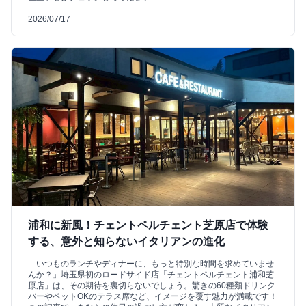
2026/07/17
浦和に新風！チェントペルチェント芝原店で体験
する、意外と知らないイタリアンの進化
「いつものランチやディナーに、もっと特別な時間を求めていませ
んか？」埼玉県初のロードサイド店「チェントペルチェント浦和芝
原店」は、その期待を裏切らないでしょう。驚きの60種類ドリンク
バーやペットOKのテラス席など、イメージを覆す魅力が満載です！