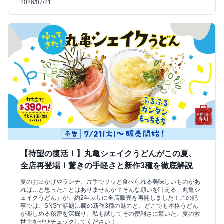
2026/07/21
【待望の復活！】丸亀シェイクうどんがこの夏、
全店再登場！驚きの手軽さと新作3種を徹底解説
夏のお出かけやランチ、片手でサッと食べられる美味しいものがあ
れば…と思ったことはありませんか？そんな願いを叶える「丸亀シ
ェイクうどん」が、約2年ぶりに全店販売を再開しました！この記
事では、SNSで話題沸騰の新作3種の魅力と、どこでも本格うどん
が楽しめる秘密を深掘り。私も試してその便利さに驚いた、夏の救
世主をぜひチェックしてください！