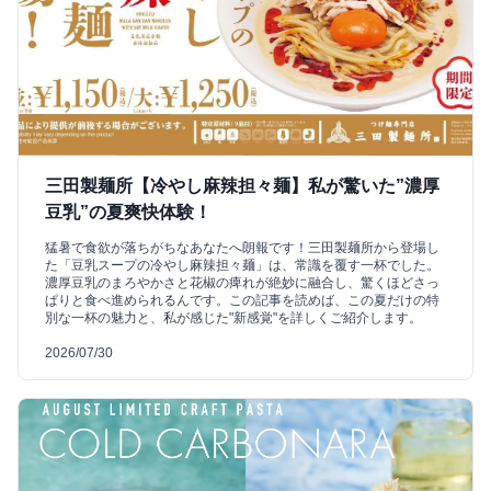
三田製麺所【冷やし麻辣担々麺】私が驚いた”濃厚
豆乳”の夏爽快体験！
猛暑で食欲が落ちがちなあなたへ朗報です！三田製麺所から登場し
た「豆乳スープの冷やし麻辣担々麺」は、常識を覆す一杯でした。
濃厚豆乳のまろやかさと花椒の痺れが絶妙に融合し、驚くほどさっ
ぱりと食べ進められるんです。この記事を読めば、この夏だけの特
別な一杯の魅力と、私が感じた"新感覚"を詳しくご紹介します。
2026/07/30