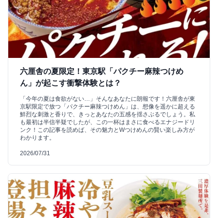
六厘舎の夏限定！東京駅「パクチー麻辣つけめ
ん」が起こす衝撃体験とは？
「今年の夏は食欲がない…」そんなあなたに朗報です！六厘舎が東
京駅限定で放つ「パクチー麻辣つけめん」は、想像を遥かに超える
鮮烈な刺激と香りで、きっとあなたの五感を揺さぶるでしょう。私
も最初は半信半疑でしたが、この一杯はまさに食べるエナジードリ
ンク！この記事を読めば、その魅力とWつけめんの賢い楽しみ方が
わかります。
2026/07/31