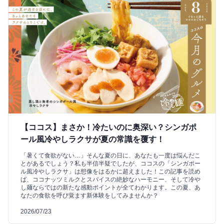
【ココス】まさか！冷たいのに奥深い？シンガポ
ール風冷やしラクサが夏の常識を覆す！
「暑くて食欲がない…」そんな夏の日に、あなたも一度は悩んだこ
とがあるでしょう？私も半信半疑でしたが、ココスの「シンガポー
ル風冷やしラクサ」は想像をはるかに超えました！この記事を読め
ば、ココナッツミルクとスパイスの絶妙なハーモニー、そして冷や
し麺ならではの新たな感動ポイントが全てわかります。この夏、あ
なたの食欲を呼び覚ます新体験をしてみませんか？
2026/07/23