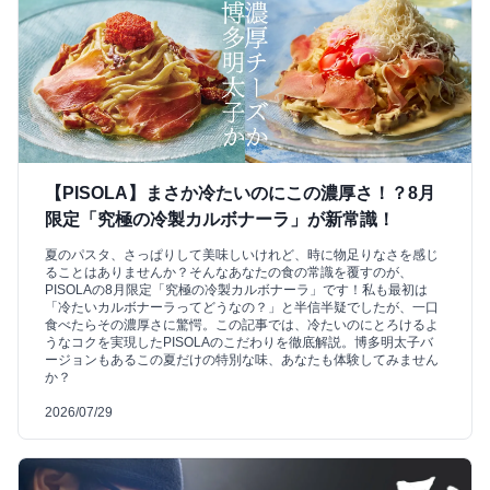
【PISOLA】まさか冷たいのにこの濃厚さ！？8月
限定「究極の冷製カルボナーラ」が新常識！
夏のパスタ、さっぱりして美味しいけれど、時に物足りなさを感じ
ることはありませんか？そんなあなたの食の常識を覆すのが、
PISOLAの8月限定「究極の冷製カルボナーラ」です！私も最初は
「冷たいカルボナーラってどうなの？」と半信半疑でしたが、一口
食べたらその濃厚さに驚愕。この記事では、冷たいのにとろけるよ
うなコクを実現したPISOLAのこだわりを徹底解説。博多明太子バ
ージョンもあるこの夏だけの特別な味、あなたも体験してみません
か？
2026/07/29