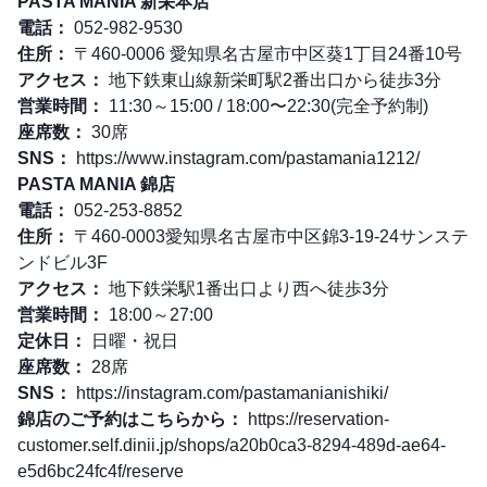
PASTA MANIA 新栄本店
電話：
052-982-9530
住所：
〒460-0006 愛知県名古屋市中区葵1丁目24番10号
アクセス：
地下鉄東山線新栄町駅2番出口から徒歩3分
営業時間：
11:30～15:00 / 18:00〜22:30(完全予約制)
座席数：
30席
SNS：
https://www.instagram.com/pastamania1212/
PASTA MANIA 錦店
電話：
052-253-8852
住所：
〒460-0003愛知県名古屋市中区錦3-19-24サンステ
ンドビル3F
アクセス：
地下鉄栄駅1番出口より西へ徒歩3分
営業時間：
18:00～27:00
定休日：
日曜・祝日
座席数：
28席
SNS：
https://instagram.com/pastamanianishiki/
錦店のご予約はこちらから：
https://reservation-
customer.self.dinii.jp/shops/a20b0ca3-8294-489d-ae64-
e5d6bc24fc4f/reserve