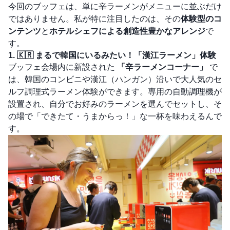
今回のブッフェは、単に辛ラーメンがメニューに並ぶだけ
ではありません。私が特に注目したのは、その
体験型のコ
ンテンツ
と
ホテルシェフによる創造性豊かなアレンジ
で
す。
1. 🇰🇷 まるで韓国にいるみたい！「漢江ラーメン」体験
ブッフェ会場内に新設された
「辛ラーメンコーナー」
で
は、韓国のコンビニや漢江（ハンガン）沿いで大人気のセ
ルフ調理式ラーメン体験ができます。専用の自動調理機が
設置され、自分でお好みのラーメンを選んでセットし、そ
の場で「できたて・うまからっ！」な一杯を味わえるんで
す。