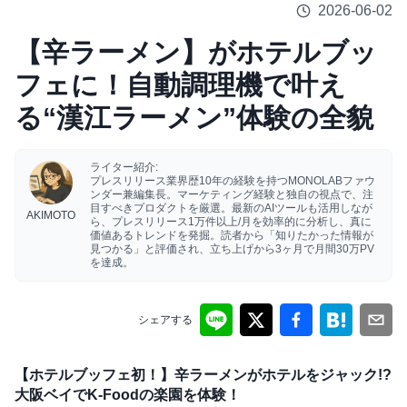
2026-06-02
【辛ラーメン】がホテルブッ
フェに！自動調理機で叶え
る“漢江ラーメン”体験の全貌
ライター紹介:
プレスリリース業界歴10年の経験を持つMONOLABファウ
ンダー兼編集長。マーケティング経験と独自の視点で、注
目すべきプロダクトを厳選。最新のAIツールも活用しなが
AKIMOTO
ら、プレスリリース1万件以上/月を効率的に分析し、真に
価値あるトレンドを発掘。読者から「知りたかった情報が
見つかる」と評価され、立ち上げから3ヶ月で月間30万PV
を達成。
シェアする
【ホテルブッフェ初！】辛ラーメンがホテルをジャック!?
大阪ベイでK-Foodの楽園を体験！