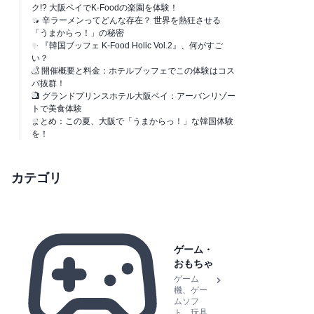
ク!? 大阪ベイでK-Foodの楽園を体験！
🔥 辛ラーメンってどんな存在？ 世界を熱狂させる
「うまからっ！」の秘密
✨ 『韓国ブッフェ K-Food Holic Vol.2』、何がすご
い？
💰 開催概要と料金：ホテルブッフェでこの体験はコス
パ抜群！
🏨 グランドプリンスホテル大阪ベイ：アーバンリゾー
トで美食体験
まとめ：この夏、大阪で「うまからっ！」な韓国体験
を！
カテゴリ
ゲーム・
おもちゃ
ゲーム
機、ゲー
ムソフ
ト、玩具