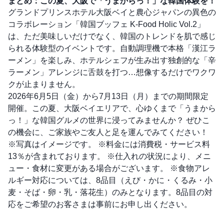
まとめ：この夏、大阪で「うまからっ！」な韓国体験を！
グランドプリンスホテル大阪ベイと農心ジャパンの異色の
コラボレーション「韓国ブッフェ K-Food Holic Vol.2」
は、ただ美味しいだけでなく、韓国のトレンドを肌で感じ
られる体験型のイベントです。自動調理機で本格「漢江ラ
ーメン」を楽しみ、ホテルシェフが生み出す独創的な「辛
ラーメン」アレンジに舌鼓を打つ…想像するだけでワクワ
クが止まりません。
2026年6月5日（金）から7月13日（月）までの期間限定
開催。この夏、大阪ベイエリアで、心ゆくまで「うまから
っ！」な韓国グルメの世界に浸ってみませんか？ ぜひこ
の機会に、ご家族やご友人と足を運んでみてください！
※写真はイメージです。 ※料金には消費税・サービス料
13％が含まれております。 ※仕入れの状況により、メニ
ュー・食材に変更がある場合がございます。 ※食物アレ
ルギー対応については、8品目（えび・かに・くるみ・小
麦・そば・卵・乳・落花生）のみとなります。8品目の対
応をご希望のお客さまは事前にお申し出ください。