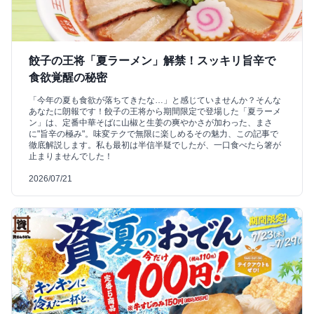
餃子の王将「夏ラーメン」解禁！スッキリ旨辛で
食欲覚醒の秘密
「今年の夏も食欲が落ちてきたな…」と感じていませんか？そんな
あなたに朗報です！餃子の王将から期間限定で登場した「夏ラーメ
ン」は、定番中華そばに山椒と生姜の爽やかさが加わった、まさ
に"旨辛の極み"。味変テクで無限に楽しめるその魅力、この記事で
徹底解説します。私も最初は半信半疑でしたが、一口食べたら箸が
止まりませんでした！
2026/07/21