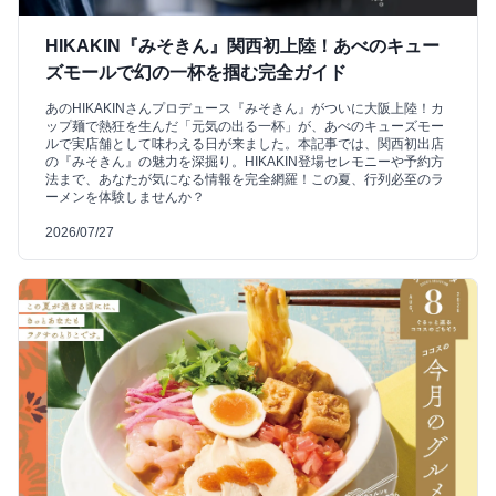
HIKAKIN『みそきん』関西初上陸！あべのキュー
ズモールで幻の一杯を掴む完全ガイド
あのHIKAKINさんプロデュース『みそきん』がついに大阪上陸！カ
ップ麺で熱狂を生んだ「元気の出る一杯」が、あべのキューズモー
ルで実店舗として味わえる日が来ました。本記事では、関西初出店
の『みそきん』の魅力を深掘り。HIKAKIN登場セレモニーや予約方
法まで、あなたが気になる情報を完全網羅！この夏、行列必至のラ
ーメンを体験しませんか？
2026/07/27