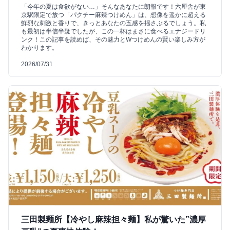
「今年の夏は食欲がない…」そんなあなたに朗報です！六厘舎が東
京駅限定で放つ「パクチー麻辣つけめん」は、想像を遥かに超える
鮮烈な刺激と香りで、きっとあなたの五感を揺さぶるでしょう。私
も最初は半信半疑でしたが、この一杯はまさに食べるエナジードリ
ンク！この記事を読めば、その魅力とWつけめんの賢い楽しみ方が
わかります。
2026/07/31
三田製麺所【冷やし麻辣担々麺】私が驚いた”濃厚