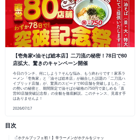
【壱角家×油そば総本店】二刀流の秘密！78日で80
店拡大、驚きのキャンペーン開催
今日のランチ、何にしよう？そんな悩み、もう終わりです！家系ラ
ーメン「壱角家」と「油そば総本店」が融合した話題の「二刀流ハ
イブリッド店舗」が、驚異のスピードで80店舗を突破しました。こ
の勢いの秘密と、期間限定で油そばが破格の750円で楽しめる「直
営80店舗突破記念祭」の全貌を徹底解説。このチャンス、見逃す手
はありませんよ！
2026/07/17
目次
【ホテルブッフェ初！】辛ラーメンがホテルをジャッ