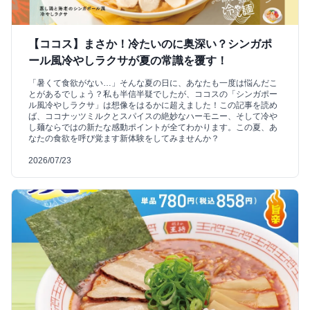
【ココス】まさか！冷たいのに奥深い？シンガポ
ール風冷やしラクサが夏の常識を覆す！
「暑くて食欲がない…」そんな夏の日に、あなたも一度は悩んだこ
とがあるでしょう？私も半信半疑でしたが、ココスの「シンガポー
ル風冷やしラクサ」は想像をはるかに超えました！この記事を読め
ば、ココナッツミルクとスパイスの絶妙なハーモニー、そして冷や
し麺ならではの新たな感動ポイントが全てわかります。この夏、あ
なたの食欲を呼び覚ます新体験をしてみませんか？
2026/07/23