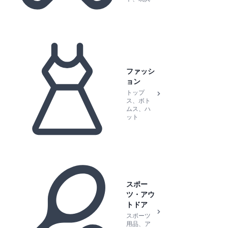
ファッシ
ョン
トップ
ス、ボト
ムス、ハ
ット
スポー
ツ・アウ
トドア
スポーツ
用品、ア