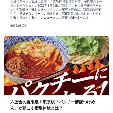
池袋のラーメン戦線に激震！「萬馬軒 池袋西口本店」が待望のオー
プンを果たします。2026年8月5日(水)限定で、あの濃厚味噌ラーメ
ンが衝撃価格で味わえるんです！この記事を読めば、新店舗の詳細
から、見逃せないオープン記念特典、深夜営業の魅力まで、すべて
が分かります。私もこのニュースには興奮を隠せません！
2026/08/04
六厘舎の夏限定！東京駅「パクチー麻辣つけめ
ん」が起こす衝撃体験とは？