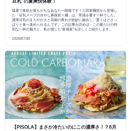
豆乳”の夏爽快体験！
猛暑で食欲が落ちがちなあなたへ朗報です！三田製麺所から登場し
た「豆乳スープの冷やし麻辣担々麺」は、常識を覆す一杯でした。
濃厚豆乳のまろやかさと花椒の痺れが絶妙に融合し、驚くほどさっ
ぱりと食べ進められるんです。この記事を読めば、この夏だけの特
別な一杯の魅力と、私が感じた"新感覚"を詳しくご紹介します。
2026/07/30
【PISOLA】まさか冷たいのにこの濃厚さ！？8月