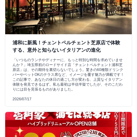
浦和に新風！チェントペルチェント芝原店で体験
する、意外と知らないイタリアンの進化
「いつものランチやディナーに、もっと特別な時間を求めていませ
んか？」埼玉県初のロードサイド店「チェントペルチェント浦和芝
原店」は、その期待を裏切らないでしょう。驚きの60種類ドリンク
バーやペットOKのテラス席など、イメージを覆す魅力が満載です！
この記事で、あなたの休日の過ごし方が変わる、上質なイタリアン
体験を発見できるはず。私も最初は半信半疑でしたが、そのこだわ
りには目を見張るものがありました。
2026/07/17