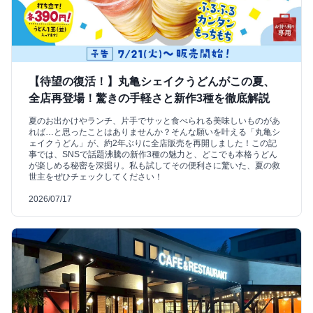
【待望の復活！】丸亀シェイクうどんがこの夏、
全店再登場！驚きの手軽さと新作3種を徹底解説
夏のお出かけやランチ、片手でサッと食べられる美味しいものがあ
れば…と思ったことはありませんか？そんな願いを叶える「丸亀シ
ェイクうどん」が、約2年ぶりに全店販売を再開しました！この記
事では、SNSで話題沸騰の新作3種の魅力と、どこでも本格うどん
が楽しめる秘密を深掘り。私も試してその便利さに驚いた、夏の救
世主をぜひチェックしてください！
2026/07/17