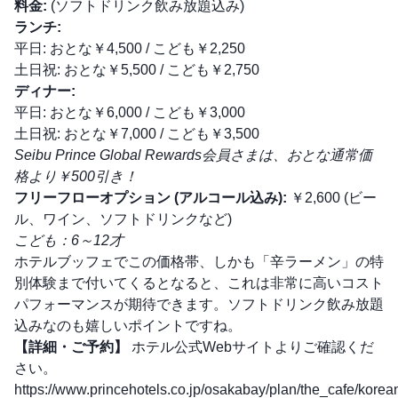
料金:
(ソフトドリンク飲み放題込み)
ランチ:
平日: おとな￥4,500 / こども￥2,250
土日祝: おとな￥5,500 / こども￥2,750
ディナー:
平日: おとな￥6,000 / こども￥3,000
土日祝: おとな￥7,000 / こども￥3,500
Seibu Prince Global Rewards会員さまは、おとな通常価
格より￥500引き！
フリーフローオプション (アルコール込み):
￥2,600 (ビー
ル、ワイン、ソフトドリンクなど)
こども：6～12才
ホテルブッフェでこの価格帯、しかも「辛ラーメン」の特
別体験まで付いてくるとなると、これは非常に高いコスト
パフォーマンスが期待できます。ソフトドリンク飲み放題
込みなのも嬉しいポイントですね。
【詳細・ご予約】
ホテル公式Webサイトよりご確認くだ
さい。
https://www.princehotels.co.jp/osakabay/plan/the_cafe/korea