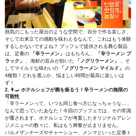
熱気のこもった屋台のような空間で、自分で作る楽しさ、
そして出来立ての感動を味わえるなんて、これはもう体験
するしかないですよね？ ブッフェで提供される農心製品
は、定番の
「辛ラーメン」
はもちろん、
「辛ラーメン ブ
ラック」
、海鮮の旨みが効いた
「ノグリラーメン」
、そ
してマイルドな味わいの
「ノグリラーメン マイルド」
の
4種類！どれを選ぶか、悩ましい時間が最高に楽しいは
ず！
2. 👨‍🍳 ホテルシェフが腕を振るう！辛ラーメンの無限の
可能性
「辛ラーメンって、いつも同じ食べ方になっちゃうな…」
なんて思っていたあなた！今回のブッフェでは、その常識
が覆されます。ホテルシェフが考案したオリジナルアレン
ジメニューの数々に、私はもう興奮が止まりません。
パルメザンチーズやチャーシュー、メンマといった定番ト