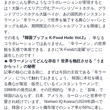
まさかこんな夢のようなコラボレーションが実現すると
は！大阪ベイエリアに佇むアーバンリゾートホテル、グラ
ンドプリンスホテル大阪ベイが、あの国民的インスタント
ラーメン「辛ラーメン」で世界を魅了する農心ジャパンと
タッグを組み、期間限定のスペシャルブッフェを開催しま
す。
その名も
『韓国ブッフェ K-Food Holic Vol.2』
。単なる
コラボレーションではありません。「辛ラーメン」の世界
観を五感で体感できる、まさに"K-Foodの楽園"がここに
誕生したのです！
🔥 辛ラーメンってどんな存在？ 世界を熱狂させる「うま
からっ！」の秘密
記事の核心に迫る前に、まずは今回の主役である「辛ラー
メン」について触れておきましょう。 韓国に本社を構え
る農心が製造・販売しているインスタントラーメンで、
1986年の発売以来、その圧倒的な「辛さ」と「旨味」で
韓国のみならず、日本、アメリカ、ヨーロッパと世界中で
愛され続けています。 Nielsen IQ Koreaの2024年調べで
は、韓国インスタント麺市場でのシェア率が56%に達し、