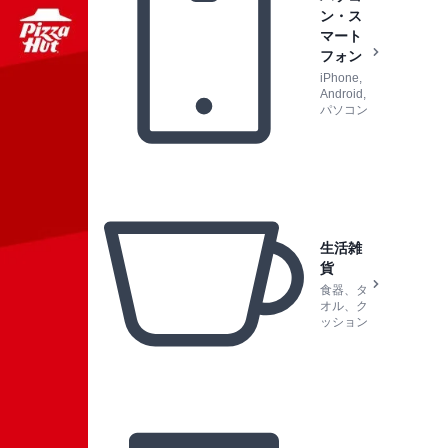
ン・ス
マート
フォン
iPhone,
Android,
パソコン
生活雑
貨
食器、タ
オル、ク
ッション