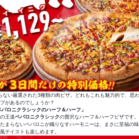
らない厳選された3種類の肉ピザ。どれもこれも魅力的で、思
プがあるのでしょうか？
／ペパロニクラシックのハーフ＆ハーフ」
の王道
ペパロニクラシック
の贅沢なハーフ＆ハーフピザです。
たまらないペパロニが織りなすハーモニーは、まさに至福の味
風テイストも楽しめます。