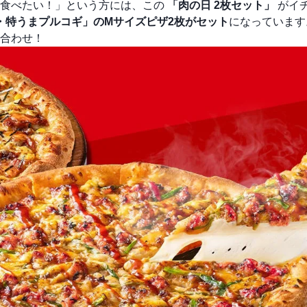
を食べたい！」という方には、この
「肉の日 2枚セット」
がイ
・特うまプルコギ」のMサイズピザ2枚がセット
になっています
合わせ！