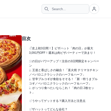
目次
【史上初3日間！】ピザハット「肉の日」が最大
3,091円OFF！週末は肉ピザパーティーで決まり！
肉の日がパワーアップ！注目の3日間限定キャンペー
ン
1. 王道と香ばしさの融合！「直火焼 テリマヨチキン
／ペパロニクラシックのハーフ＆ハーフ」
2. 甘辛プルコギが食欲をそそる！「新・特うまプル
コギ／ペパロニクラシックのハーフ＆ハーフ」
3. がっつり食べたいならこれ！「肉の日 2枚セッ
ト」
どうやってゲットする？購入方法と注意点
ピザハットってどんな会社？