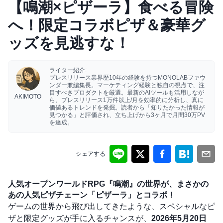
【鳴潮×ピザーラ】食べる冒険
へ！限定コラボピザ＆豪華グ
ッズを見逃すな！
ライター紹介:
プレスリリース業界歴10年の経験を持つMONOLABファウ
ンダー兼編集長。マーケティング経験と独自の視点で、注
目すべきプロダクトを厳選。最新のAIツールも活用しなが
AKIMOTO
ら、プレスリリース1万件以上/月を効率的に分析し、真に
価値あるトレンドを発掘。読者から「知りたかった情報が
見つかる」と評価され、立ち上げから3ヶ月で月間30万PV
を達成。
シェアする
人気オープンワールドRPG『鳴潮』の世界が、まさかの
あの人気ピザチェーン「ピザーラ」とコラボ！
ゲームの世界から飛び出してきたような、スペシャルなピ
ザと限定グッズが手に入るチャンスが、
2026年5月20日