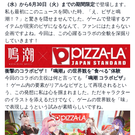
（水）から6月30日（火）までの期間限定
で登場します。
私も最初にこのニュースを聞いた時、「え、ピザと鳴
潮！？」と驚きを隠せませんでした。ゲームで登場するア
イテムが現実のピザになるなんて、ファンにはたまらない
企画ですよね。今回は、この心躍るコラボの全貌を深掘り
していきます！
衝撃のコラボピザ！『鳴潮』の世界観を”食べる”体験
今回のコラボの主役は何と言っても
「鳴潮 コラボピザ」
！ ゲーム内の要素がリアルなピザとして再現されるとい
う、この発想に私は心を掴まれました。ただキャラクター
のイラストを添えるだけでなく、ゲームの世界観を「味」
で表現しようという試みが素晴らしいですね。