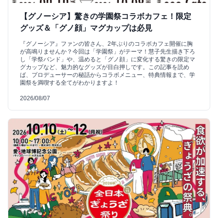
【グノーシア】驚きの学園祭コラボカフェ！限定
グッズ＆「グノ顔」マグカップは必見
『グノーシア』ファンの皆さん、2年ぶりのコラボカフェ開催に胸
が高鳴りませんか？今回は「学園祭」がテーマ！慧子先生描き下ろ
し「学祭バンド」や、温めると「グノ顔」に変化する驚きの限定マ
グカップなど、魅力的なグッズが目白押しです。この記事を読め
ば、プロデューサーの秘話からコラボメニュー、特典情報まで、学
園祭を満喫する全てがわかりますよ！
2026/08/07