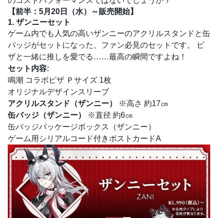
のコストパフォーマンスではないでしょうか？
【前半：5月20日（水）～販売開始】
1. ザンニーセット
ゲーム内でも人気の高いザンニーのアクリルスタンドと缶
バッジがセットになった、ファン必見のセットです。 ピ
ザと一緒に推しを愛でる……最高の瞬間ですよね！
セット内容:
鳴潮 コラボピザ Ｐサイズ 1枚
オリジナルデザインスリーブ
アクリルスタンド（ザンニー）
※高さ 約17㎝
缶バッジ（ザンニー）
※直径 約6㎝
缶バッジパッケージボックス（ザンニー）
ゲーム用シリアルコード付きポストカードA