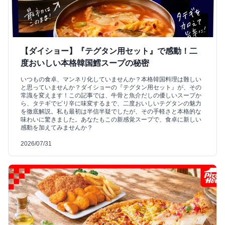
【ダイショー】『テグタン用セット』で感動！二
度おいしい本格韓国鱈スープの秘密
いつもの食卓、マンネリ化していませんか？本格韓国料理は難しい
と思っていませんか？ダイショーの『テグタン用セット』が、その
常識を変えます！この記事では、牛骨と魚介だしの優しいスープか
ら、タテギでピリ辛に味変するまで、二度おいしいテグタンの魅力
を徹底解説。私も最初は半信半疑でしたが、その手軽さと本格的な
味わいに驚きました。あなたもこの新感覚スープで、食卓に新しい
感動を加えてみませんか？
2026/07/31