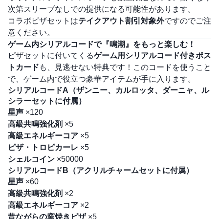
次第スリーブなしでの提供になる可能性があります。
コラボピザセットは
テイクアウト割引対象外
ですのでご注
意ください。
ゲーム内シリアルコードで『鳴潮』をもっと楽しむ！
ピザセットに付いてくる
ゲーム用シリアルコード付きポス
トカード
も、見逃せない特典です！このコードを使うこと
で、ゲーム内で役立つ豪華アイテムが手に入ります。
シリアルコードA（ザンニー、カルロッタ、ダーニャ、ル
シラーセットに付属）
星声
×120
高級共鳴強化剤
×5
高級エネルギーコア
×5
ピザ・トロピカーレ
×5
シェルコイン
×50000
シリアルコードB（アクリルチャームセットに付属）
星声
×60
高級共鳴強化剤
×2
高級エネルギーコア
×2
昔ながらの窯焼きピザ
×5