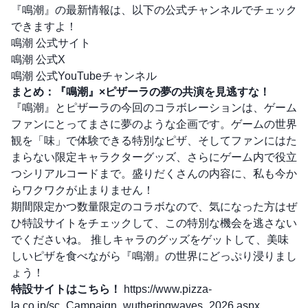
『鳴潮』の最新情報は、以下の公式チャンネルでチェック
できますよ！
鳴潮 公式サイト
鳴潮 公式X
鳴潮 公式YouTubeチャンネル
まとめ：『鳴潮』×ピザーラの夢の共演を見逃すな！
『鳴潮』とピザーラの今回のコラボレーションは、ゲーム
ファンにとってまさに夢のような企画です。ゲームの世界
観を「味」で体験できる特別なピザ、そしてファンにはた
まらない限定キャラクターグッズ、さらにゲーム内で役立
つシリアルコードまで。盛りだくさんの内容に、私も今か
らワクワクが止まりません！
期間限定かつ数量限定のコラボなので、気になった方はぜ
ひ特設サイトをチェックして、この特別な機会を逃さない
でくださいね。 推しキャラのグッズをゲットして、美味
しいピザを食べながら『鳴潮』の世界にどっぷり浸りまし
ょう！
特設サイトはこちら！
https://www.pizza-
la.co.jp/sc_Campaign_wutheringwaves_2026.aspx