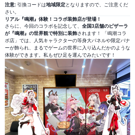
注意:
引換コードは
地域限定
となりますので、ご注意くだ
さい。
リアル『鳴潮』体験！コラボ装飾店が登場！
さらに、今回のコラボを記念して、
全国3店舗のピザーラ
が『鳴潮』の世界観で特別に装飾
されます！ 「鳴潮コラ
ボ店」では、人気キャラクターの等身大パネルや限定バナ
ーが飾られ、まるでゲームの世界に入り込んだかのような
体験ができます。私もぜひ足を運んでみたいです！