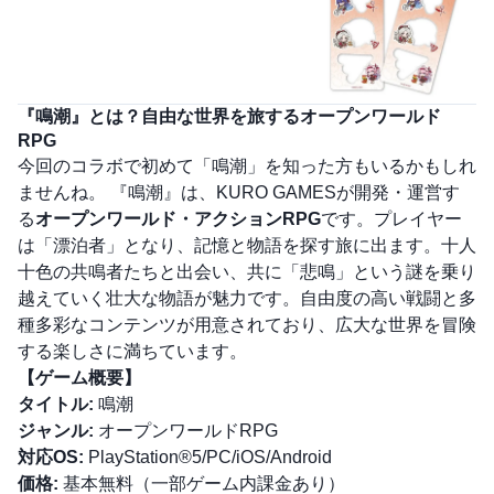
『鳴潮』とは？自由な世界を旅するオープンワールド
RPG
今回のコラボで初めて「鳴潮」を知った方もいるかもしれ
ませんね。 『鳴潮』は、KURO GAMESが開発・運営す
る
オープンワールド・アクションRPG
です。プレイヤー
は「漂泊者」となり、記憶と物語を探す旅に出ます。十人
十色の共鳴者たちと出会い、共に「悲鳴」という謎を乗り
越えていく壮大な物語が魅力です。自由度の高い戦闘と多
種多彩なコンテンツが用意されており、広大な世界を冒険
する楽しさに満ちています。
【ゲーム概要】
タイトル:
鳴潮
ジャンル:
オープンワールドRPG
対応OS:
PlayStation®5/PC/iOS/Android
価格:
基本無料（一部ゲーム内課金あり）