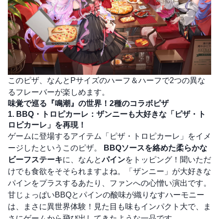
このピザ、なんとPサイズのハーフ＆ハーフで2つの異な
るフレーバーが楽しめます。
味覚で巡る『鳴潮』の世界！2種のコラボピザ
1. BBQ・トロピカーレ：ザンニーも大好きな「ピザ・ト
ロピカーレ」を再現！
ゲームに登場するアイテム「ピザ・トロピカーレ」をイメ
ージしたというこのピザ。
BBQソースを絡めた柔らかな
ビーフステーキ
に、なんと
パイン
をトッピング！聞いただ
けでも食欲をそそられますよね。「ザンニー」が大好きな
パインをプラスするあたり、ファンへの心憎い演出です。
甘じょっぱいBBQとパインの酸味が織りなすハーモニー
は、まさに異世界体験！見た目も味もインパクト大で、ま
さにゲームから飛び出してきたような一品です。