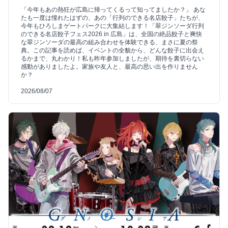
「今年もあの熱狂が広島に帰ってくるって知ってましたか？」 あな
たも一度は憧れたはずの、あの「行列のできる名店餃子」たちが、
今年もひろしまゲートパークに大集結します！「翠ジンソーダ行列
のできる名店餃子フェス2026 in 広島」は、全国の絶品餃子と爽快
な翠ジンソーダの最高の組み合わせを体験できる、まさに夏の祭
典。この記事を読めば、イベントの全貌から、どんな餃子に出会え
るかまで、丸わかり！私も昨年参加しましたが、期待を裏切らない
感動がありましたよ。家族や友人と、最高の思い出を作りません
か？
2026/08/07