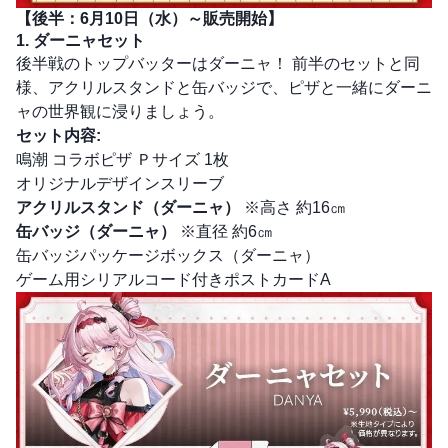
【後半：6月10日（水）～販売開始】
1. ダーニャセット
後半戦のトップバッターはダーニャ！ 前半のセットと同
様、アクリルスタンドと缶バッジで、ピザと一緒にダーニ
ャの世界観に浸りましょう。
セット内容:
鳴潮 コラボピザ Ｐサイズ 1枚
オリジナルデザインスリーブ
アクリルスタンド（ダーニャ）
※高さ 約16㎝
缶バッジ（ダーニャ）
※直径 約6㎝
缶バッジパッケージボックス（ダーニャ）
ゲーム用シリアルコード付きポストカードA