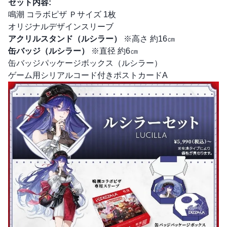
セット内容:
鳴潮 コラボピザ Ｐサイズ 1枚
オリジナルデザインスリーブ
アクリルスタンド（ルシラー）
※高さ 約16㎝
缶バッジ（ルシラー）
※直径 約6㎝
缶バッジパッケージボックス（ルシラー）
ゲーム用シリアルコード付きポストカードA