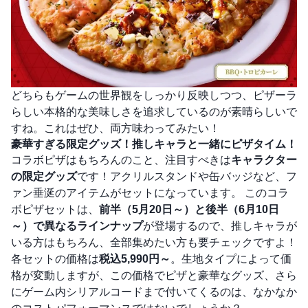
どちらもゲームの世界観をしっかり反映しつつ、ピザーラ
らしい本格的な美味しさを追求しているのが素晴らしいで
すね。これはぜひ、両方味わってみたい！
豪華すぎる限定グッズ！推しキャラと一緒にピザタイム！
コラボピザはもちろんのこと、注目すべきは
キャラクター
の限定グッズ
です！アクリルスタンドや缶バッジなど、フ
ァン垂涎のアイテムがセットになっています。 このコラ
ボピザセットは、
前半（5月20日～）と後半（6月10日
～）で異なるラインナップ
が登場するので、推しキャラが
いる方はもちろん、全部集めたい方も要チェックですよ！
各セットの価格は
税込5,990円～
。生地タイプによって価
格が変動しますが、この価格でピザと豪華なグッズ、さら
にゲーム内シリアルコードまで付いてくるのは、なかなか