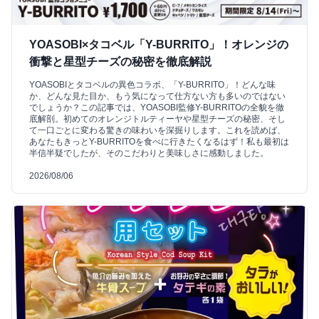
YOASOBI×タコベル「Y-BURRITO」！オレンジの
衝撃と星型チーズの秘密を徹底解説
YOASOBIとタコベルの異色コラボ、「Y-BURRITO」！どんな味
か、どんな見た目か、もう気になって仕方ない方も多いのではない
でしょうか？この記事では、YOASOBI監修Y-BURRITOの全貌を徹
底解剖。初めてのオレンジトルティーヤや星型チーズの秘密、そし
て一口ごとに変わる驚きの味わいを深掘りします。これを読めば、
あなたもきっとY-BURRITOを食べに行きたくなるはず！私も最初は
半信半疑でしたが、そのこだわりと美味しさに感動しました。
2026/08/06