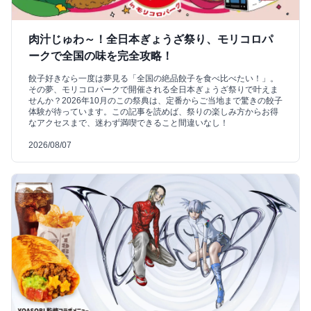
肉汁じゅわ～！全日本ぎょうざ祭り、モリコロパ
ークで全国の味を完全攻略！
餃子好きなら一度は夢見る「全国の絶品餃子を食べ比べたい！」。
その夢、モリコロパークで開催される全日本ぎょうざ祭りで叶えま
せんか？2026年10月のこの祭典は、定番からご当地まで驚きの餃子
体験が待っています。この記事を読めば、祭りの楽しみ方からお得
なアクセスまで、迷わず満喫できること間違いなし！
2026/08/07