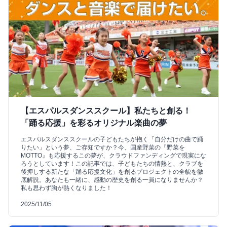
【エスパルスダンススクール】私たちと創る！
「踊る応援」を彩るオリジナル楽曲の夢
エスパルスダンススクールの子どもたちが抱く「自分だけの曲で踊
りたい」という夢、ご存知ですか？今、国産野菜の『野菜を
MOTTO』も応援するこの夢が、クラウドファンディングで現実にな
ろうとしています！この記事では、子どもたちの情熱と、クラブを
後押しする新たな「踊る応援文化」を創るプロジェクトの全貌を徹
底解説。あなたも一緒に、感動の歴史を創る一員になりませんか？
私も思わず胸が熱くなりました！
2025/11/05