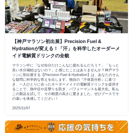
【神戸マラソン初出展】Precision Fuel &
Hydrationが変える！「汗」を科学したオーダーメ
イド電解質ドリンクの全貌
マラソン中に「なぜ自分だけこんなに疲れるんだろう？」「もっと
良い水分補給はないの？」と感じたことはありませんか？神戸マラ
ソンに初出展する【Precision Fuel & Hydration】は、あなたのそん
な疑問に科学的な答えを出します。独自の『汗体質分析』に基づ
き、一人ひとりに合ったオーダーメイドの電解質ドリンクを提供す
ることで、熱中症や足攣りを防ぎ、パフォーマンスを最大化。私も
この製品を試して、その精度の高さに驚きました。ぜひブースでそ
の違いを体感してください！
2025/11/07