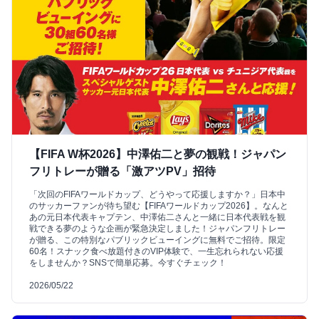
【FIFA W杯2026】中澤佑二と夢の観戦！ジャパン
フリトレーが贈る「激アツPV」招待
「次回のFIFAワールドカップ、どうやって応援しますか？」日本中
のサッカーファンが待ち望む【FIFAワールドカップ2026】。なんと
あの元日本代表キャプテン、中澤佑二さんと一緒に日本代表戦を観
戦できる夢のような企画が緊急決定しました！ジャパンフリトレー
が贈る、この特別なパブリックビューイングに無料でご招待。限定
60名！スナック食べ放題付きのVIP体験で、一生忘れられない応援
をしませんか？SNSで簡単応募。今すぐチェック！
2026/05/22