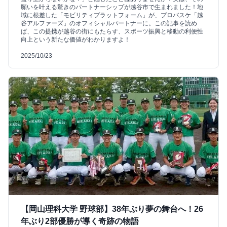
願いを叶える驚きのパートナーシップが越谷市で生まれました！地
域に根差した「モビリティプラットフォーム」が、プロバスケ「越
谷アルファーズ」のオフィシャルパートナーに。この記事を読め
ば、この提携が越谷の街にもたらす、スポーツ振興と移動の利便性
向上という新たな価値がわかりますよ！
2025/10/23
【岡山理科大学 野球部】38年ぶり夢の舞台へ！26
年ぶり2部優勝が導く奇跡の物語