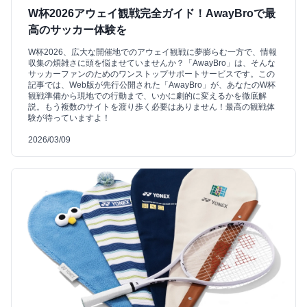
W杯2026アウェイ観戦完全ガイド！AwayBroで最
高のサッカー体験を
W杯2026、広大な開催地でのアウェイ観戦に夢膨らむ一方で、情報
収集の煩雑さに頭を悩ませていませんか？「AwayBro」は、そんな
サッカーファンのためのワンストップサポートサービスです。この
記事では、Web版が先行公開された「AwayBro」が、あなたのW杯
観戦準備から現地での行動まで、いかに劇的に変えるかを徹底解
説。もう複数のサイトを渡り歩く必要はありません！最高の観戦体
験が待っていますよ！
2026/03/09