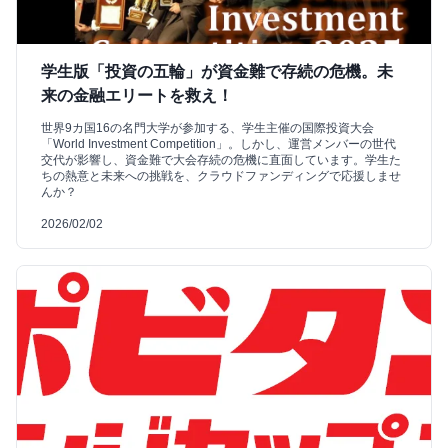
学生版「投資の五輪」が資金難で存続の危機。未
来の金融エリートを救え！
世界9カ国16の名門大学が参加する、学生主催の国際投資大会
「World Investment Competition」。しかし、運営メンバーの世代
交代が影響し、資金難で大会存続の危機に直面しています。学生た
ちの熱意と未来への挑戦を、クラウドファンディングで応援しませ
んか？
2026/02/02