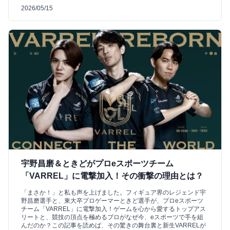
2026/05/15
宇野昌磨＆ときどがプロeスポーツチーム
「VARREL」に電撃加入！その衝撃の理由とは？
「まさか！」と私も声を上げました。フィギュア界のレジェンド宇
野昌磨選手と、東大卒プロゲーマーときど選手が、プロeスポーツ
チーム「VARREL」に電撃加入！ゲームを心から愛するトップアス
リートと、競技の頂点を極めるプロがなぜ今、eスポーツで手を組
んだのか？この記事を読めば、その驚きの舞台裏と新生VARRELが