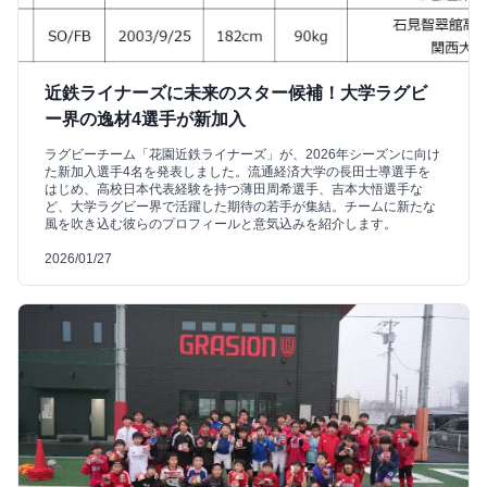
近鉄ライナーズに未来のスター候補！大学ラグビ
ー界の逸材4選手が新加入
ラグビーチーム「花園近鉄ライナーズ」が、2026年シーズンに向け
た新加入選手4名を発表しました。流通経済大学の長田士導選手を
はじめ、高校日本代表経験を持つ薄田周希選手、吉本大悟選手な
ど、大学ラグビー界で活躍した期待の若手が集結。チームに新たな
風を吹き込む彼らのプロフィールと意気込みを紹介します。
2026/01/27