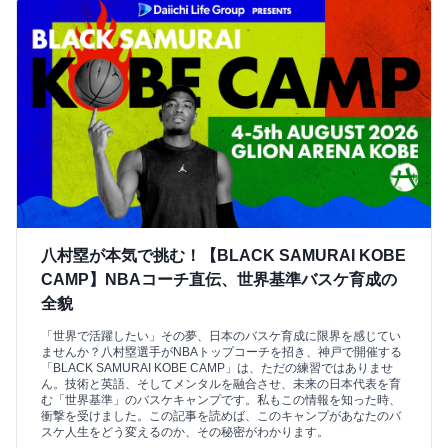
八村塁が本気で挑む！【BLACK SAMURAI KOBE
CAMP】NBAコーチ直伝、世界基準バスケ育成の
全貌
「世界で活躍したい」その夢、日本のバスケ育成に限界を感じてい
ませんか？八村塁選手がNBAトップコーチを招き、神戸で開催する
「BLACK SAMURAI KOBE CAMP」は、ただの練習ではありませ
ん。技術と英語、そしてメンタルを融合させ、未来の日本代表を育
む「世界基準」のバスケキャンプです。私もこの情報を知った時、
衝撃を受けました。この記事を読めば、このキャンプがあなたのバ
スケ人生をどう変えるのか、その秘密がわかります。