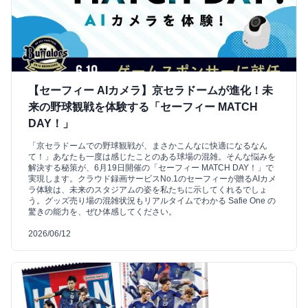
【セーフィー AIカメラ】京セラドームが進化！未
来の野球観戦を体験する「セーフィー MATCH
DAY！」
「京セラドームでの野球観戦が、まさかこんなに快適になるなん
て！」あなたも一度は感じたことのある球場の混雑。そんな悩みを
解決する秘策が、6月19日開催の「セーフィー MATCH DAY！」で
実現します。クラウド録画サービスNo.1のセーフィーが贈るAIカメ
ラ体験は、未来のスタジアムの姿を私たちに示してくれるでしょ
う。グッズ売り場の混雑状況もリアルタイムでわかる Safie One の
驚きの能力を、ぜひ体感してください。
2026/06/12