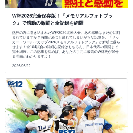
W杯2026完全保存版！『メモリアルフォトブッ
ク』で感動の激闘と全記録を網羅
熱狂の渦に巻き込まれたW杯2026北米大会、あの感動はまだ心に刻
まれていますか？時間が経つと薄れてしまいがちな記憶を、『サッ
カー・ワールドカップ2026メモリアルフォトブック』が鮮明に蘇ら
せます！全104試合の詳細な記録はもちろん、日本代表の激闘まで
完全網羅。この記事を読めば、あなたの手元に最高のW杯史が残せ
る理由がわかりますよ！
2026/06/22