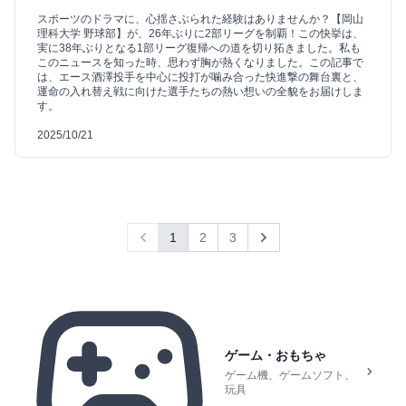
スポーツのドラマに、心揺さぶられた経験はありませんか？【岡山
理科大学 野球部】が、26年ぶりに2部リーグを制覇！この快挙は、
実に38年ぶりとなる1部リーグ復帰への道を切り拓きました。私も
このニュースを知った時、思わず胸が熱くなりました。この記事で
は、エース酒澤投手を中心に投打が噛み合った快進撃の舞台裏と、
運命の入れ替え戦に向けた選手たちの熱い想いの全貌をお届けしま
す。
2025/10/21
1
2
3
Previous
Next
ゲーム・おもちゃ
ゲーム機、ゲームソフト、
玩具