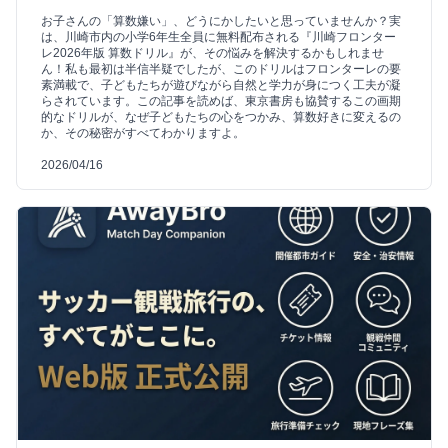
お子さんの「算数嫌い」、どうにかしたいと思っていませんか？実
は、川崎市内の小学6年生全員に無料配布される『川崎フロンター
レ2026年版 算数ドリル』が、その悩みを解決するかもしれませ
ん！私も最初は半信半疑でしたが、このドリルはフロンターレの要
素満載で、子どもたちが遊びながら自然と学力が身につく工夫が凝
らされています。この記事を読めば、東京書房も協賛するこの画期
的なドリルが、なぜ子どもたちの心をつかみ、算数好きに変えるの
か、その秘密がすべてわかりますよ。
2026/04/16