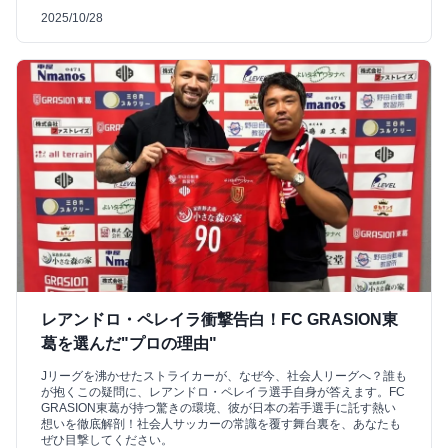
2025/10/28
レアンドロ・ペレイラ衝撃告白！FC GRASION東
葛を選んだ"プロの理由"
Jリーグを沸かせたストライカーが、なぜ今、社会人リーグへ？誰も
が抱くこの疑問に、レアンドロ・ペレイラ選手自身が答えます。FC
GRASION東葛が持つ驚きの環境、彼が日本の若手選手に託す熱い
想いを徹底解剖！社会人サッカーの常識を覆す舞台裏を、あなたも
ぜひ目撃してください。