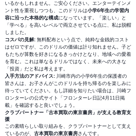
いるかもしれません。ご安心ください。エンターテインメ
ント性を重視しつつも、このドリルは
小学6年生の学習内
容に沿った本格的な構成
になっています。「楽しい」と
「学べる」を高いレベルで両立させている点に、私は脱帽
しました。
コスパの見解:
無料配布という点で、純粋な金銭的コスト
はゼロですが、このドリルの価値は計り知れません。子ど
もたちが算数を好きになるきっかけとなり、地域への愛着
を育む。これは単なるドリルではなく、未来への大きな
「投資」だと私は考えます。
入手方法のアドバイス:
川崎市内の小学6年生の保護者の
皆さんは、お子さんがこのドリルを持ち帰るのを楽しみに
待っていてください。もし詳細を知りたい場合は、川崎フ
ロンターレの公式サイト「フロンターレ日記4月11日掲
載」を確認すると良いでしょう。
クラブパートナー「古本買取の東京書房」が支える教育支
援
この素晴らしい取り組みを、クラブパートナーとして支え
ているのが、
古本買取の東京書房
さんです。