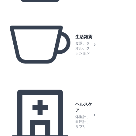
生活雑貨
食器、タ
オル、ク
ッション
ヘルスケ
ア
体重計、
血圧計、
サプリ