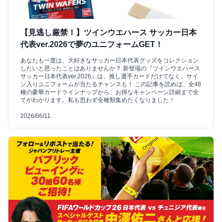
【見逃し厳禁！】ツインウエハース サッカー日本
代表ver.2026で夢のユニフォームGET！
あなたも一度は、大好きなサッカー日本代表グッズをコレクション
したいと思ったことはありませんか？ 新登場の『ツインウエハース
サッカー日本代表ver.2026』は、推し選手カードだけでなく、サイ
ン入りユニフォームが当たるチャンスも！ この記事を読めば、全48
種の豪華カードラインナップから、お得なキャンペーン詳細まで全
てがわかります。私も思わず全種類集めたくなりました！
2026/06/11