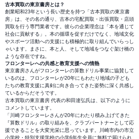
古本買取の東京書房とは？
創業昭和23年という長い歴史を持つ「古本買取の東京書
房」は、その名の通り、古本の宅配買取・出張買取・店頭
買取を行う専門業者です。彼らの企業理念は「本を通じて
社会に貢献する」。本の循環を促すだけでなく、地域文化
やスポーツ活動への支援にも積極的に取り組んでいらっし
ゃいます。まさに、本と人、そして地域をつなぐ架け橋の
ような存在ですね。
フロンターレへの共感と教育支援への情熱
東京書房さんがフロンターレの算数ドリル事業に協賛して
いるのは、フロンターレが20年にもわたり地域の子ども
たちの教育支援に真剣に向き合ってきた姿勢に深く共感し
ているからだそうです。
古本買取の東京書房 代表の和田達弘氏は、以下のように
コメントしています。
「川崎フロンターレさんが20年にわたり積み上げてきた
『算数ドリル』の取り組みを、クラブパートナーとして応
援できることを大変光栄に思っています。川崎市内の市立
小学校・特別支援学校の小学6年生全員に無料で届けられ