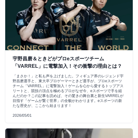
宇野昌磨＆ときどがプロeスポーツチーム
「VARREL」に電撃加入！その衝撃の理由とは？
「まさか！」と私も声を上げました。フィギュア界のレジェンド宇
野昌磨選手と、東大卒プロゲーマーときど選手が、プロeスポーツ
チーム「VARREL」に電撃加入！ゲームを心から愛するトップアス
リートと、競技の頂点を極めるプロがなぜ今、eスポーツで手を組
んだのか？この記事を読めば、その驚きの舞台裏と新生VARRELが
目指す「ゲームが繋ぐ世界」の全貌がわかります。eスポーツの新
たな歴史が、ここから始まります！
2026/05/01