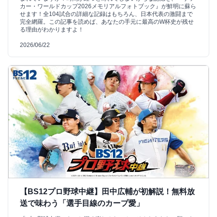
カー・ワールドカップ2026メモリアルフォトブック』が鮮明に蘇ら
せます！全104試合の詳細な記録はもちろん、日本代表の激闘まで
完全網羅。この記事を読めば、あなたの手元に最高のW杯史が残せ
る理由がわかりますよ！
2026/06/22
【BS12プロ野球中継】田中広輔が初解説！無料放
送で味わう「選手目線のカープ愛」