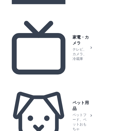
家電・カ
メラ
テレビ、
カメラ、
冷蔵庫
ペット用
品
ペットフ
ード、ペ
ットおも
ちゃ