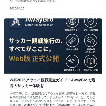
か、その秘密がすべてわかりますよ。
2026/04/16
W杯2026アウェイ観戦完全ガイド！AwayBroで最
高のサッカー体験を
W杯2026、広大な開催地でのアウェイ観戦に夢膨らむ一方で、情報
収集の煩雑さに頭を悩ませていませんか？「AwayBro」は、そんな
サッカーファンのためのワンストップサポートサービスです。この
記事では、Web版が先行公開された「AwayBro」が、あなたのW杯