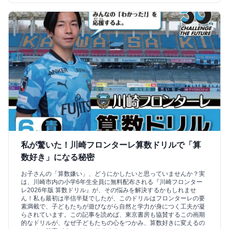
私が驚いた！川崎フロンターレ算数ドリルで「算
数好き」になる秘密
お子さんの「算数嫌い」、どうにかしたいと思っていませんか？実
は、川崎市内の小学6年生全員に無料配布される『川崎フロンター
レ2026年版 算数ドリル』が、その悩みを解決するかもしれませ
ん！私も最初は半信半疑でしたが、このドリルはフロンターレの要
素満載で、子どもたちが遊びながら自然と学力が身につく工夫が凝
らされています。この記事を読めば、東京書房も協賛するこの画期
的なドリルが、なぜ子どもたちの心をつかみ、算数好きに変えるの