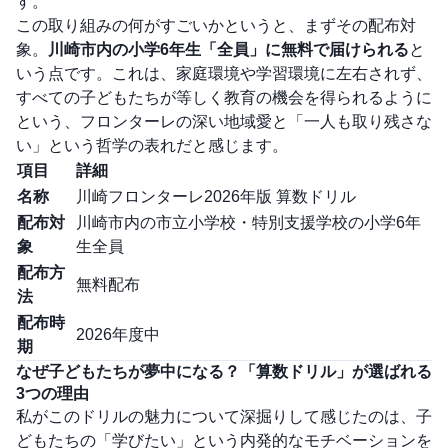
す。
この取り組みの何がすごいかというと、まずその配布対
象。
川崎市内の小学6年生「全員」に無料で届けられる
と
いう点です。これは、家庭環境や学習環境に左右されず、
すべての子どもたちが等しく教育の機会を得られるように
という、フロンターレの深い地域愛と「一人も取り残さな
い」という哲学の表れだと感じます。
項目
詳細
名称
川崎フロンターレ2026年版 算数ドリル
配布対
川崎市内の市立小学校・特別支援学校の小学6年
象
生全員
配布方
無料配布
法
配布時
2026年度中
期
なぜ子どもたちが夢中になる？「算数ドリル」が選ばれる
3つの理由
私がこのドリルの魅力について深掘りして感じたのは、子
どもたちの「学びたい」という内発的なモチベーションを