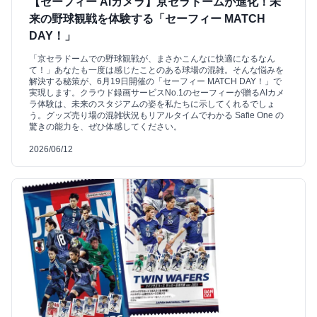
【セーフィー AIカメラ】京セラドームが進化！未
来の野球観戦を体験する「セーフィー MATCH
DAY！」
「京セラドームでの野球観戦が、まさかこんなに快適になるなん
て！」あなたも一度は感じたことのある球場の混雑。そんな悩みを
解決する秘策が、6月19日開催の「セーフィー MATCH DAY！」で
実現します。クラウド録画サービスNo.1のセーフィーが贈るAIカメ
ラ体験は、未来のスタジアムの姿を私たちに示してくれるでしょ
う。グッズ売り場の混雑状況もリアルタイムでわかる Safie One の
驚きの能力を、ぜひ体感してください。
2026/06/12