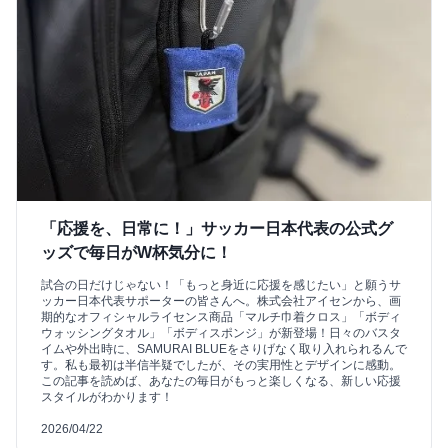
「応援を、日常に！」サッカー日本代表の公式グ
ッズで毎日がW杯気分に！
試合の日だけじゃない！「もっと身近に応援を感じたい」と願うサ
ッカー日本代表サポーターの皆さんへ。株式会社アイセンから、画
期的なオフィシャルライセンス商品「マルチ巾着クロス」「ボディ
ウォッシングタオル」「ボディスポンジ」が新登場！日々のバスタ
イムや外出時に、SAMURAI BLUEをさりげなく取り入れられるんで
す。私も最初は半信半疑でしたが、その実用性とデザインに感動。
この記事を読めば、あなたの毎日がもっと楽しくなる、新しい応援
スタイルがわかります！
2026/04/22