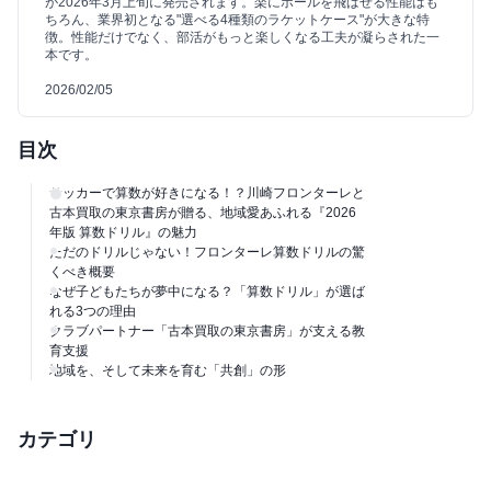
が2026年3月上旬に発売されます。楽にボールを飛ばせる性能はも
ちろん、業界初となる"選べる4種類のラケットケース"が大きな特
徴。性能だけでなく、部活がもっと楽しくなる工夫が凝らされた一
本です。
2026/02/05
目次
サッカーで算数が好きになる！？川崎フロンターレと
古本買取の東京書房が贈る、地域愛あふれる『2026
年版 算数ドリル』の魅力
ただのドリルじゃない！フロンターレ算数ドリルの驚
くべき概要
なぜ子どもたちが夢中になる？「算数ドリル」が選ば
れる3つの理由
クラブパートナー「古本買取の東京書房」が支える教
育支援
地域を、そして未来を育む「共創」の形
カテゴリ