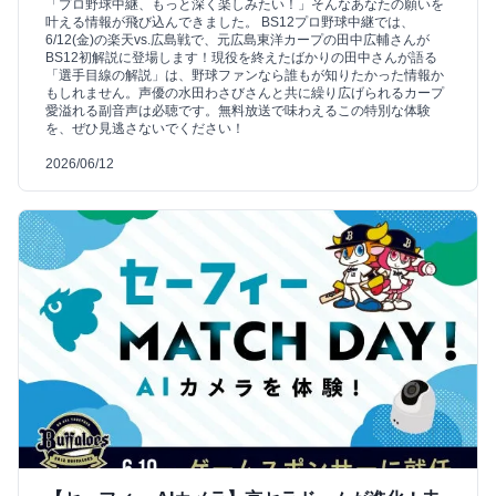
「プロ野球中継、もっと深く楽しみたい！」そんなあなたの願いを
叶える情報が飛び込んできました。 BS12プロ野球中継では、
6/12(金)の楽天vs.広島戦で、元広島東洋カープの田中広輔さんが
BS12初解説に登場します！現役を終えたばかりの田中さんが語る
「選手目線の解説」は、野球ファンなら誰もが知りたかった情報か
もしれません。声優の水田わさびさんと共に繰り広げられるカープ
愛溢れる副音声は必聴です。無料放送で味わえるこの特別な体験
を、ぜひ見逃さないでください！
2026/06/12