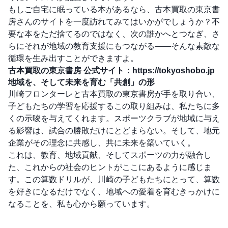
もしご自宅に眠っている本があるなら、古本買取の東京書
房さんのサイトを一度訪れてみてはいかがでしょうか？不
要な本をただ捨てるのではなく、次の誰かへとつなぎ、さ
らにそれが地域の教育支援にもつながる——そんな素敵な
循環を生み出すことができますよ。
古本買取の東京書房 公式サイト：
https://tokyoshobo.jp
地域を、そして未来を育む「共創」の形
川崎フロンターレと古本買取の東京書房が手を取り合い、
子どもたちの学習を応援するこの取り組みは、私たちに多
くの示唆を与えてくれます。スポーツクラブが地域に与え
る影響は、試合の勝敗だけにとどまらない。そして、地元
企業がその理念に共感し、共に未来を築いていく。
これは、教育、地域貢献、そしてスポーツの力が融合し
た、これからの社会のヒントがここにあるように感じま
す。この算数ドリルが、川崎の子どもたちにとって、算数
を好きになるだけでなく、地域への愛着を育むきっかけに
なることを、私も心から願っています。