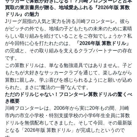
サッカーで算数が好きになる！？川崎フロンターレと古本
買取の東京書房が贈る、地域愛あふれる『2026年版 算数
ドリル』の魅力
Jリーグ屈指の人気と実力を誇る川崎フロンターレ。彼ら
がピッチの外でも、地域の子どもたちの未来のために素晴
らしい取り組みを続けていることをご存知でしょうか？私
が今回特に心を打たれたのは、
「2026年版 算数ドリル」
の完成と、その取り組みを支えるクラブパートナーの存在
です。
この算数ドリルは、単なる勉強道具ではありません。子ど
もたちが大好きなサッカークラブを通じて、楽しみながら
算数に親しみ、学ぶ喜びを感じられるようにと願いが込め
られた、まさに“魔法の一冊”なんです。
ただのドリルじゃない！フロンターレ算数ドリルの驚くべ
き概要
川崎フロンターレは、2006年から実に20年もの間、川崎
市内の市立小学校・特別支援学校の小学6年生全員に算数
ドリルを無償配布してきました。そして今回、その最新版
となる「2026年版 算数ドリル」が完成したというので