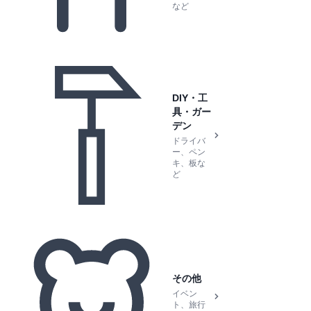
など
DIY・工
具・ガー
デン
ドライバ
ー、ペン
キ、板な
ど
その他
イベン
ト、旅行