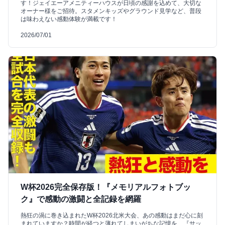
す！ジェイエーアメニティーハウスが日頃の感謝を込めて、大切な
オーナー様をご招待。スタメンキッズやグラウンド見学など、普段
は味わえない感動体験が満載です！
2026/07/01
W杯2026完全保存版！『メモリアルフォトブッ
ク』で感動の激闘と全記録を網羅
熱狂の渦に巻き込まれたW杯2026北米大会、あの感動はまだ心に刻
まれていますか？時間が経つと薄れてしまいがちな記憶を、『サッ