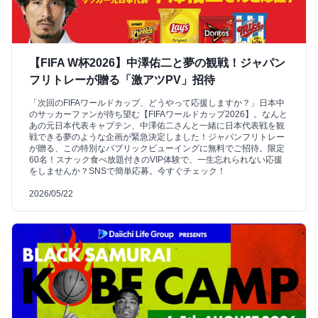
【FIFA W杯2026】中澤佑二と夢の観戦！ジャパン
フリトレーが贈る「激アツPV」招待
「次回のFIFAワールドカップ、どうやって応援しますか？」日本中
のサッカーファンが待ち望む【FIFAワールドカップ2026】。なんと
あの元日本代表キャプテン、中澤佑二さんと一緒に日本代表戦を観
戦できる夢のような企画が緊急決定しました！ジャパンフリトレー
が贈る、この特別なパブリックビューイングに無料でご招待。限定
60名！スナック食べ放題付きのVIP体験で、一生忘れられない応援
をしませんか？SNSで簡単応募。今すぐチェック！
2026/05/22