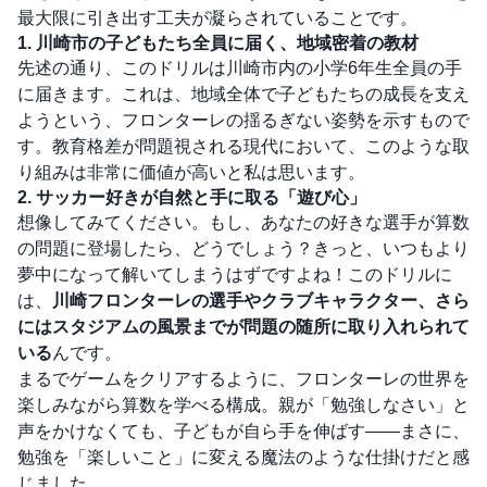
最大限に引き出す工夫が凝らされていることです。
1. 川崎市の子どもたち全員に届く、地域密着の教材
先述の通り、このドリルは川崎市内の小学6年生全員の手
に届きます。これは、地域全体で子どもたちの成長を支え
ようという、フロンターレの揺るぎない姿勢を示すもので
す。教育格差が問題視される現代において、このような取
り組みは非常に価値が高いと私は思います。
2. サッカー好きが自然と手に取る「遊び心」
想像してみてください。もし、あなたの好きな選手が算数
の問題に登場したら、どうでしょう？きっと、いつもより
夢中になって解いてしまうはずですよね！このドリルに
は、
川崎フロンターレの選手やクラブキャラクター、さら
にはスタジアムの風景までが問題の随所に取り入れられて
いる
んです。
まるでゲームをクリアするように、フロンターレの世界を
楽しみながら算数を学べる構成。親が「勉強しなさい」と
声をかけなくても、子どもが自ら手を伸ばす――まさに、
勉強を「楽しいこと」に変える魔法のような仕掛けだと感
じました。