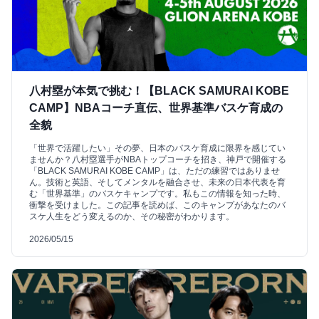
八村塁が本気で挑む！【BLACK SAMURAI KOBE
CAMP】NBAコーチ直伝、世界基準バスケ育成の
全貌
「世界で活躍したい」その夢、日本のバスケ育成に限界を感じてい
ませんか？八村塁選手がNBAトップコーチを招き、神戸で開催する
「BLACK SAMURAI KOBE CAMP」は、ただの練習ではありませ
ん。技術と英語、そしてメンタルを融合させ、未来の日本代表を育
む「世界基準」のバスケキャンプです。私もこの情報を知った時、
衝撃を受けました。この記事を読めば、このキャンプがあなたのバ
スケ人生をどう変えるのか、その秘密がわかります。
2026/05/15