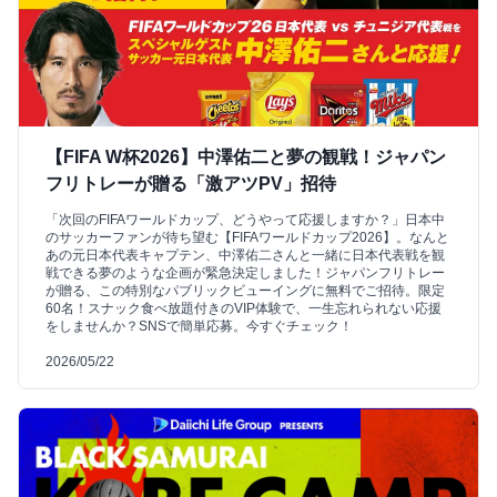
【FIFA W杯2026】中澤佑二と夢の観戦！ジャパン
フリトレーが贈る「激アツPV」招待
「次回のFIFAワールドカップ、どうやって応援しますか？」日本中
のサッカーファンが待ち望む【FIFAワールドカップ2026】。なんと
あの元日本代表キャプテン、中澤佑二さんと一緒に日本代表戦を観
戦できる夢のような企画が緊急決定しました！ジャパンフリトレー
が贈る、この特別なパブリックビューイングに無料でご招待。限定
60名！スナック食べ放題付きのVIP体験で、一生忘れられない応援
をしませんか？SNSで簡単応募。今すぐチェック！
2026/05/22