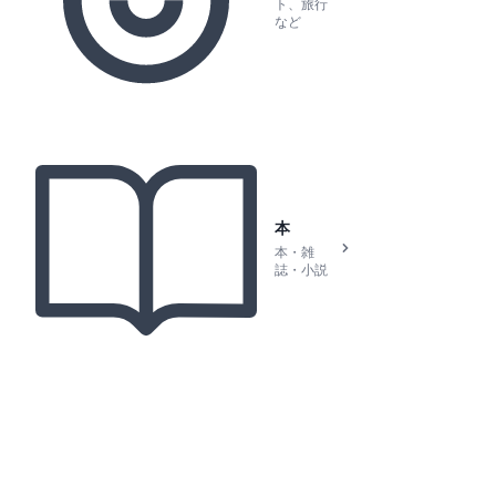
ト、旅行
など
本
本・雑
誌・小説