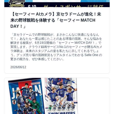
【セーフィー AIカメラ】京セラドームが進化！未
来の野球観戦を体験する「セーフィー MATCH
DAY！」
「京セラドームでの野球観戦が、まさかこんなに快適になるなん
て！」あなたも一度は感じたことのある球場の混雑。そんな悩みを
解決する秘策が、6月19日開催の「セーフィー MATCH DAY！」で
実現します。クラウド録画サービスNo.1のセーフィーが贈るAIカメ
ラ体験は、未来のスタジアムの姿を私たちに示してくれるでしょ
う。グッズ売り場の混雑状況もリアルタイムでわかる Safie One の
驚きの能力を、ぜひ体感してください。
2026/06/12