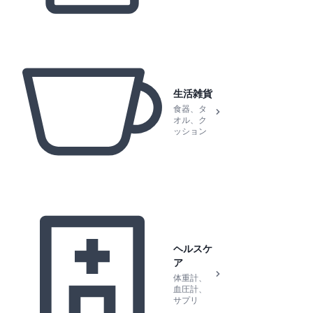
生活雑貨
食器、タ
オル、ク
ッション
ヘルスケ
ア
体重計、
血圧計、
サプリ