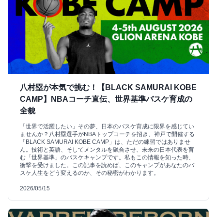
八村塁が本気で挑む！【BLACK SAMURAI KOBE
CAMP】NBAコーチ直伝、世界基準バスケ育成の
全貌
「世界で活躍したい」その夢、日本のバスケ育成に限界を感じてい
ませんか？八村塁選手がNBAトップコーチを招き、神戸で開催する
「BLACK SAMURAI KOBE CAMP」は、ただの練習ではありませ
ん。技術と英語、そしてメンタルを融合させ、未来の日本代表を育
む「世界基準」のバスケキャンプです。私もこの情報を知った時、
衝撃を受けました。この記事を読めば、このキャンプがあなたのバ
スケ人生をどう変えるのか、その秘密がわかります。
2026/05/15