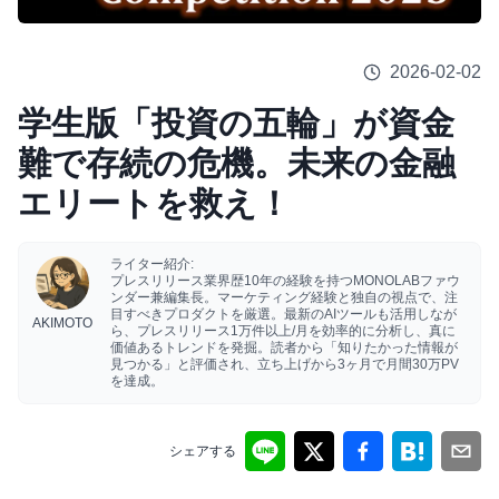
2026-02-02
学生版「投資の五輪」が資金
難で存続の危機。未来の金融
エリートを救え！
ライター紹介:
プレスリリース業界歴10年の経験を持つMONOLABファウ
ンダー兼編集長。マーケティング経験と独自の視点で、注
目すべきプロダクトを厳選。最新のAIツールも活用しなが
AKIMOTO
ら、プレスリリース1万件以上/月を効率的に分析し、真に
価値あるトレンドを発掘。読者から「知りたかった情報が
見つかる」と評価され、立ち上げから3ヶ月で月間30万PV
を達成。
シェアする