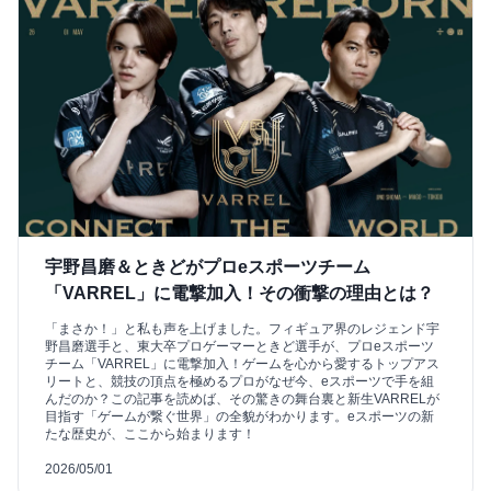
宇野昌磨＆ときどがプロeスポーツチーム
「VARREL」に電撃加入！その衝撃の理由とは？
「まさか！」と私も声を上げました。フィギュア界のレジェンド宇
野昌磨選手と、東大卒プロゲーマーときど選手が、プロeスポーツ
チーム「VARREL」に電撃加入！ゲームを心から愛するトップアス
リートと、競技の頂点を極めるプロがなぜ今、eスポーツで手を組
んだのか？この記事を読めば、その驚きの舞台裏と新生VARRELが
目指す「ゲームが繋ぐ世界」の全貌がわかります。eスポーツの新
たな歴史が、ここから始まります！
2026/05/01