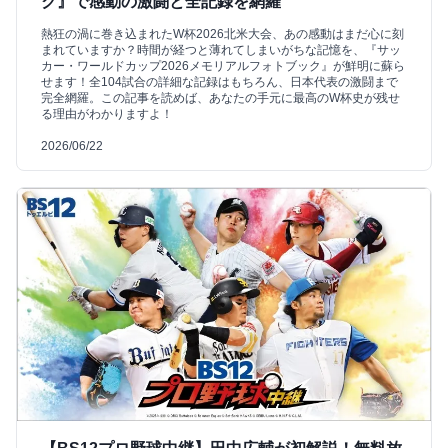
ク』で感動の激闘と全記録を網羅
熱狂の渦に巻き込まれたW杯2026北米大会、あの感動はまだ心に刻
まれていますか？時間が経つと薄れてしまいがちな記憶を、『サッ
カー・ワールドカップ2026メモリアルフォトブック』が鮮明に蘇ら
せます！全104試合の詳細な記録はもちろん、日本代表の激闘まで
完全網羅。この記事を読めば、あなたの手元に最高のW杯史が残せ
る理由がわかりますよ！
2026/06/22