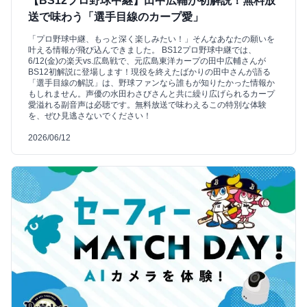
【BS12プロ野球中継】田中広輔が初解説！無料放
送で味わう「選手目線のカープ愛」
「プロ野球中継、もっと深く楽しみたい！」そんなあなたの願いを
叶える情報が飛び込んできました。 BS12プロ野球中継では、
6/12(金)の楽天vs.広島戦で、元広島東洋カープの田中広輔さんが
BS12初解説に登場します！現役を終えたばかりの田中さんが語る
「選手目線の解説」は、野球ファンなら誰もが知りたかった情報か
もしれません。声優の水田わさびさんと共に繰り広げられるカープ
愛溢れる副音声は必聴です。無料放送で味わえるこの特別な体験
を、ぜひ見逃さないでください！
2026/06/12