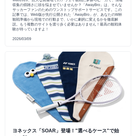
W杯2026、広大な開催地でのアウェイ観戦に夢膨らむ一方で、情報
収集の煩雑さに頭を悩ませていませんか？「AwayBro」は、そんな
サッカーファンのためのワンストップサポートサービスです。この
記事では、Web版が先行公開された「AwayBro」が、あなたのW杯
観戦準備から現地での行動まで、いかに劇的に変えるかを徹底解
説。もう複数のサイトを渡り歩く必要はありません！最高の観戦体
験が待っていますよ！
2026/03/09
ヨネックス「SOAR」登場！"選べるケース"で始