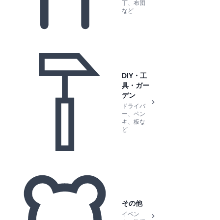
丁、布団
など
DIY・工
具・ガー
デン
ドライバ
ー、ペン
キ、板な
ど
その他
イベン