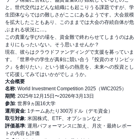
と。世代交代はどんな組織にも起こりうる課題ですが、学
生団体ならではの難しさがここにあるようです。大会規模
を拡大したこともあり、このままでは大会の存続自体が危
ぶまれる状況に…。
この貴重な学びの場を、資金難で終わらせてしまうのはあ
まりにもったいない。そう思いませんか？
現在、彼らはクラウドファンディングで支援を募っていま
す。「世界中の学生が真剣に競い合う『投資のオリンピッ
ク』を創りたい」という彼らの熱意を、未来への投資とし
て応援してみてはいかがでしょうか。
大会概要
名称
: World Investment Competition 2025（WIC2025）
期間
: 2025年12月15日〜2026年3月13日
参加
: 世界9ヵ国16大学
運用資金
: 1チームあたり300万ドル（デモ資金）
取引対象
: 米国株式、ETF、オプションなど
評価基準
: 運用パフォーマンスに加え、月次・最終レポー
トの内容も評価