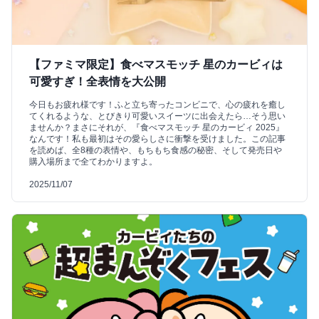
【ファミマ限定】食べマスモッチ 星のカービィは
可愛すぎ！全表情を大公開
今日もお疲れ様です！ふと立ち寄ったコンビニで、心の疲れを癒し
てくれるような、とびきり可愛いスイーツに出会えたら…そう思い
ませんか？まさにそれが、『食べマスモッチ 星のカービィ 2025』
なんです！私も最初はその愛らしさに衝撃を受けました。この記事
を読めば、全8種の表情や、もちもち食感の秘密、そして発売日や
購入場所まで全てわかりますよ。
2025/11/07