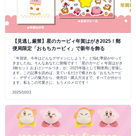
【見逃し厳禁】星のカービィ年賀はがき2025！郵
便局限定「おもちカービィ」で新年を飾る
「年賀状、今年はどんなデザインにしよう？」と悩む季節がやって
きましたね。そんなあなたに朗報です！「星のカービィ 年賀はがき
3枚セット おまけシールつき」が、2025年版として郵便局に登場し
ます。この記事を読めば、見ているだけで癒される「おもちカービ
ィ」デザインの魅力から、発売日・購入方法まで、すべてが分かり
ます。私もこの可愛さに、もうメロメロです！
2025/10/23