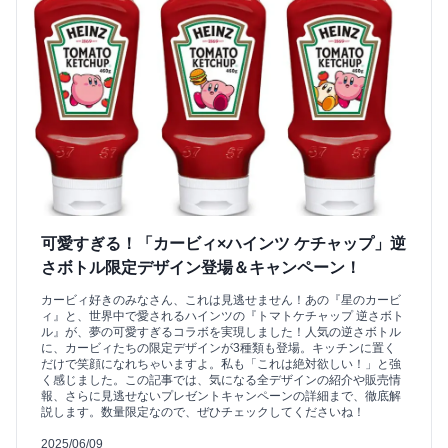
可愛すぎる！「カービィ×ハインツ ケチャップ」逆
さボトル限定デザイン登場＆キャンペーン！
カービィ好きのみなさん、これは見逃せません！あの『星のカービ
ィ』と、世界中で愛されるハインツの『トマトケチャップ 逆さボト
ル』が、夢の可愛すぎるコラボを実現しました！人気の逆さボトル
に、カービィたちの限定デザインが3種類も登場。キッチンに置く
だけで笑顔になれちゃいますよ。私も「これは絶対欲しい！」と強
く感じました。この記事では、気になる全デザインの紹介や販売情
報、さらに見逃せないプレゼントキャンペーンの詳細まで、徹底解
説します。数量限定なので、ぜひチェックしてくださいね！
2025/06/09