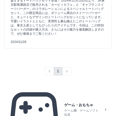
愛すぎるトートバッグセット登場！ 2024年12月1日(日)より、JR東
京駅南通路店で販売される「カービィカフェ」と「キャプテンスイ
ーツバーガー」のコラボレーションによるスペシャルトートバッグ
セット。この限定商品には、ボリューム満点のスイーツバーガー
と、キュートなデザインのトートバッグがセットになっています。
可愛いイラストとともに、実用性も兼ね備えたこのトートバッグ
は、東京土産としてもぴったりのアイテムです。今回は、この特別
なセットの詳細や購入方法、さらにはその魅力を徹底解説しますの
で、ぜひ最後までご覧ください！
2024/11/28
1
Previous
Next
ゲーム・おもちゃ
ゲーム機、ゲームソフト、
玩具