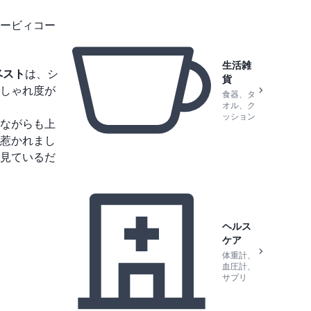
ービィコー
生活雑
ベスト
は、シ
貨
しゃれ度が
食器、タ
オル、ク
ッション
ながらも上
惹かれまし
見ているだ
ヘルス
ケア
体重計、
血圧計、
サプリ