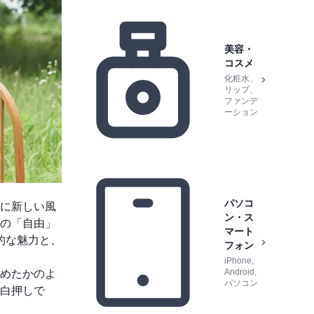
美容・
コスメ
化粧水、
リップ、
ファンデ
ーション
パソコ
ブに新しい風
ン・ス
の「自由」
マート
的な魅力と、
フォン
iPhone,
Android,
めたかのよ
パソコン
白押しで