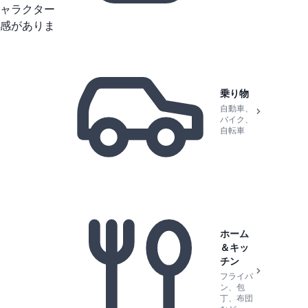
ャラクター
感がありま
乗り物
自動車、
バイク、
自転車
ホーム
＆キッ
チン
フライパ
ン、包
丁、布団