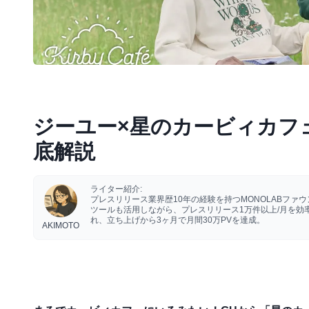
ジーユー×星のカービィカフ
底解説
ライター紹介:
プレスリリース業界歴10年の経験を持つMONOLABフ
ツールも活用しながら、プレスリリース1万件以上/月を
れ、立ち上げから3ヶ月で月間30万PVを達成。
AKIMOTO