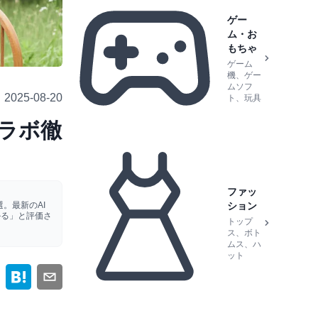
ゲー
ム・お
もちゃ
ゲーム
機、ゲー
ムソフ
2025-08-20
ト、玩具
ラボ徹
ファッ
。最新のAI
ション
かる」と評価さ
トップ
ス、ボト
ムス、ハ
ット