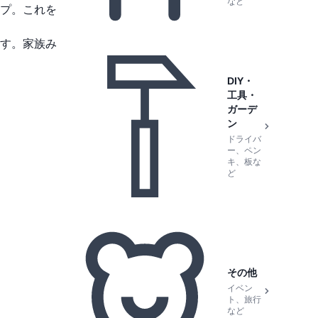
など
プ。これを
す。家族み
DIY・
工具・
ガーデ
ン
ドライバ
ー、ペン
キ、板な
ど
その他
イベン
ト、旅行
など