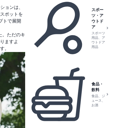
ーションは、
スポー
スポットを
ツ・ア
プトで展開
ウトド
ア
スポーツ
た。ただのキ
用品、ア
りますよ
ウトドア
用品
す。
食品・
飲料
食品、ジ
ュース、
お酒