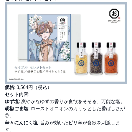
価格
: 3,564円（税込）
セット内容
:
ゆず塩
: 爽やかなゆずの香りが食欲をそそる、万能な塩。
胡椒ごま塩
: ローストオニオンのカリッとした香ばしさが
◎。
辛々にんにく塩
: 旨みが効いたピリ辛が食欲を刺激しま
す。