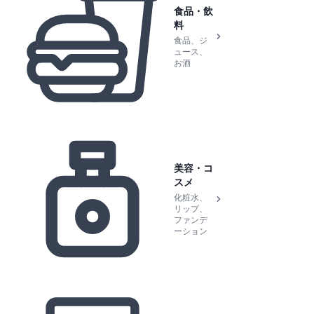
食品・飲
料
食品、ジ
ュース、
お酒
美容・コ
スメ
化粧水、
リップ、
ファンデ
ーション