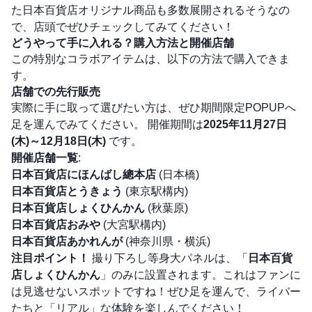
た日本百貨店オリジナル商品も多数展開されるそうなの
で、店頭でぜひチェックしてみてください！
どうやって手に入れる？購入方法と開催店舗
この特別なコラボアイテムは、以下の方法で購入できま
す。
店舗での先行販売
実際に手に取って選びたい方は、ぜひ期間限定POPUPへ
足を運んでみてください。 開催期間は
2025年11月27日
(木)～12月18日(木)
です。
開催店舗一覧
:
日本百貨店にほんばし總本店
(日本橋)
日本百貨店とうきょう
(東京駅構内)
日本百貨店しょくひんかん
(秋葉原)
日本百貨店おみや
(大宮駅構内)
日本百貨店あかれんが
(神奈川県・横浜)
注目ポイント！
撮り下ろし等身大パネルは、「
日本百貨
店しょくひんかん
」のみに設置されます。これはファンに
は見逃せないスポットですね！ぜひ足を運んで、ライバー
たちと「リアル」な体験を楽しんでください！