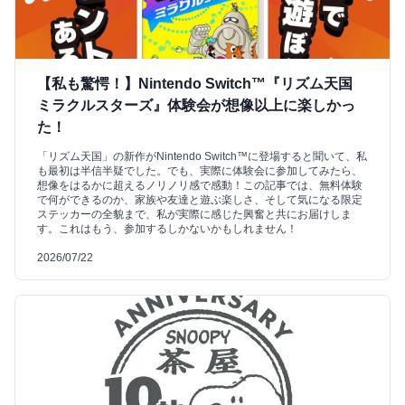
【私も驚愕！】Nintendo Switch™『リズム天国
ミラクルスターズ』体験会が想像以上に楽しかっ
た！
「リズム天国」の新作がNintendo Switch™に登場すると聞いて、私
も最初は半信半疑でした。でも、実際に体験会に参加してみたら、
想像をはるかに超えるノリノリ感で感動！この記事では、無料体験
で何ができるのか、家族や友達と遊ぶ楽しさ、そして気になる限定
ステッカーの全貌まで、私が実際に感じた興奮と共にお届けしま
す。これはもう、参加するしかないかもしれません！
2026/07/22