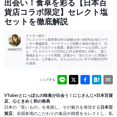
出会い！食卓を彩る【日本百
貨店コラボ限定】セレクト塩
セットを徹底解説
ライター紹介:
プレスリリース業界歴10年の経験を持つMONOLABファウ
ンダー兼編集長。マーケティング経験と独自の視点で、注
目すべきプロダクトを厳選。最新のAIツールも活用しなが
AKIMOTO
ら、プレスリリース1万件以上/月を効率的に分析し、真に
価値あるトレンドを発掘。読者から「知りたかった情報が
見つかる」と評価され、立ち上げから3ヶ月で月間30万PV
を達成。
シェアする
VTuberとにっぽんの味覚が出会う！にじさんじ×日本百貨
店、心ときめく和の祭典
日本の「良いもの」を発掘し、その魅力を発信する
日本百
貨店
。全国各地のこだわりの食品や雑貨をセレクトし、私