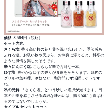
価格
: 3,564円（税込）
セット内容
:
さくら塩
: 香り高い桜の花と葉を混ぜ合わせた、季節感あ
ふれる塩。お吸い物や天ぷら、お刺身に添えると、料亭の
ような風情を楽しめそうです。
辛々にんにく塩
: こちらも旨辛で万能な一本。
ゆず塩
: 爽やかなゆずの香りが食欲をそそります。鶏肉の
グリルや魚料理、冷奴など、和洋問わず活躍しそうです
ね。
私の見解
: 「さくら塩」という珍しい選択が光ります。日
本の四季を感じさせる繊細な味わいは、贈り物にも喜ばれ
るのではないでしょうか。
セイブル セレクトセット