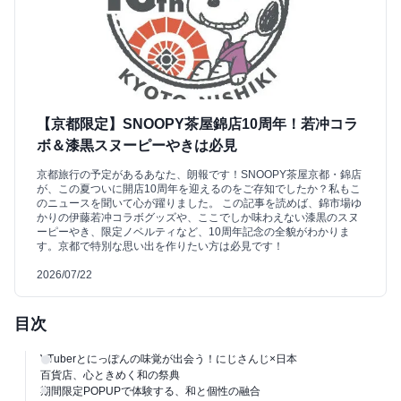
【京都限定】SNOOPY茶屋錦店10周年！若冲コラ
ボ＆漆黒スヌーピーやきは必見
京都旅行の予定があるあなた、朗報です！SNOOPY茶屋京都・錦店
が、この夏ついに開店10周年を迎えるのをご存知でしたか？私もこ
のニュースを聞いて心が躍りました。 この記事を読めば、錦市場ゆ
かりの伊藤若冲コラボグッズや、ここでしか味わえない漆黒のスヌ
ーピーやき、限定ノベルティなど、10周年記念の全貌がわかりま
す。京都で特別な思い出を作りたい方は必見です！
2026/07/22
目次
VTuberとにっぽんの味覚が出会う！にじさんじ×日本
百貨店、心ときめく和の祭典
期間限定POPUPで体験する、和と個性の融合