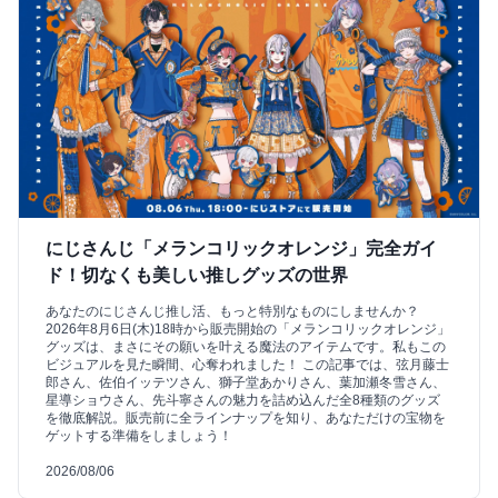
にじさんじ「メランコリックオレンジ」完全ガイ
ド！切なくも美しい推しグッズの世界
あなたのにじさんじ推し活、もっと特別なものにしませんか？
2026年8月6日(木)18時から販売開始の「メランコリックオレンジ」
グッズは、まさにその願いを叶える魔法のアイテムです。私もこの
ビジュアルを見た瞬間、心奪われました！ この記事では、弦月藤士
郎さん、佐伯イッテツさん、獅子堂あかりさん、葉加瀬冬雪さん、
星導ショウさん、先斗寧さんの魅力を詰め込んだ全8種類のグッズ
を徹底解説。販売前に全ラインナップを知り、あなただけの宝物を
ゲットする準備をしましょう！
2026/08/06