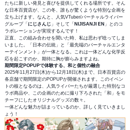
たちに新しい発見と喜びを提供してくれる場所です。そん
な日本百貨店が、この冬、誰もが驚くような特別な企画を
立ち上げます。なんと、人気VTuber/バーチャルライバー
グループ「
にじさんじ
」そして「
NIJISANJI EN
」とのコ
ラボレーションが実現するんです！
正直、この組み合わせを聞いた時、私は思わず唸ってしま
いました。「日本の伝統」と「最先端のバーチャルエンタ
ーテインメント」が一体となる。これは一体どんな化学反
応を起こすのか、期待に胸が膨らみますよね。
期間限定POPUPで体験する、和と個性の融合
2025年11月27日(木)から12月18日(木)まで、日本百貨店の
各店舗で期間限定のPOPUPが開催されます。このイベン
トの核となるのは、人気ライバーたちが厳選した特別なコ
ラボ商品や、この企画のために撮り下ろされた「和」をモ
チーフにしたオリジナルグッズの数々。
一体どんな魅力が詰まっているのか、詳しく見ていきまし
ょう！