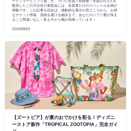
ードショーとジブリ展」が、ついに佐賀で初開催！全国220万人を
動員したこの大注目の展覧会には、佐賀展だけのスペシャル企画が
満載です。この記事を読めば、感動的な展示の見どころから、お得
なチケット情報、混雑を避ける秘訣まで、あなたのジブリ愛が深ま
ること間違いなし！私も今から胸が高鳴っています！
2026/08/03
【ズートピア】が夏のおでかけを彩る！ディズニ
ーストア新作「TROPICAL ZOOTOPIA」完全ガイ