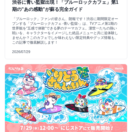
渋谷に青い監獄出現！「ブルーロックカフェ」第1
期の"あの感動"が蘇る完全ガイド
「ブルーロック」ファンの皆さん、朗報です！渋谷に期間限定オー
プンする「ブルーロックカフェ -青い監獄-」は、TVアニメ第1期の
世界観を“五感で体験”できる夢のテーマカフェ。潔世一たちの熱い
戦いを、キャラクターをイメージした絶品メニューと共に追体験し
ませんか？このカフェでしか味わえない限定特典やグッズ情報も、
この記事で徹底解説します！
2026/07/29