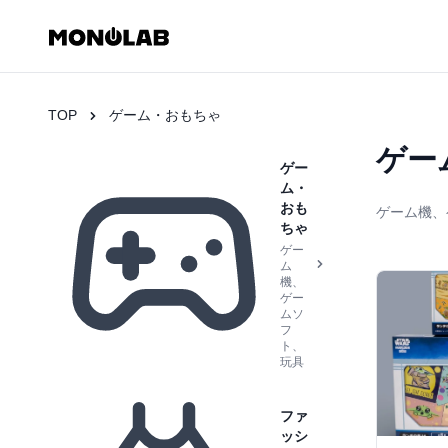
TOP
ゲーム・おもちゃ
ゲー
ゲー
ム・
おも
ゲーム機、
ちゃ
ゲー
ム
機、
ゲー
ムソ
フ
ト、
玩具
ファ
ッシ