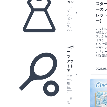
ョン
スタ
トッ
ーの
プ
ス、
レッ
ボト
ー】
ム
ス、
いつも
ハッ
が欲し
ト
ズ」か
【スケ
たか？
スポ
デザイ
ー
い「シ
別な冒
ツ・
アウ
トド
2026/05
ア
スポ
ーツ
用
品、
アウ
トド
ア用
品