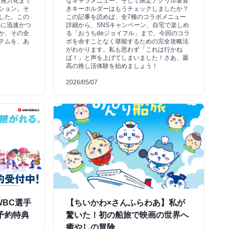
ら無力化まで
なキャラメニュー、そして限定アクリル箸置
ション。そ
きキーホルダーはもうチェックしましたか？
した。この
この記事を読めば、全7種のコラボメニュー
かに迅速かつ
詳細から、SNSキャンペーン、自宅で楽しめ
か、その全
る「おうちdeジョイフル」まで、今回のコラ
テムを、あ
ボを余すことなく堪能するための完全攻略法
がわかります。私も思わず「これは行かね
ば！」と声を上げてしまいました！さあ、最
高の推し活体験を始めましょう！
2026/05/07
WBC選手
【ちいかわ×さんふらわあ】私が
予約特典
驚いた！初の船旅で映画の世界へ
癒やしの冒険