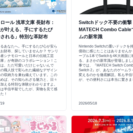
ロール 浅草文庫 長財布：
Switchドック不要の衝撃
技が叶える、手にするたび
MATECH Combo Cabl
やされる」特別な革財布
ムの新常識
張るあなたへ。手にするたび心が安ら
Nintendo Switchの重いドッ
お財布、探していませんか？ サンリ
億劫に感じたことはありませんか
気者シナモロールと日本の伝統工芸
ーブル1本でSwitchを4K大画面
文庫」が奇跡のコラボレーション！こ
る、まさかの新常識が登場しまし
布は、ただ可愛いだけじゃないんで
事では、『MATECH Switch Combo 
練の職人技で彩られた繊細なデザイン
Switch 2』が、あなたのゲーム
きの収納力を兼ね備えています。この
変えるのかを徹底解説。私も半信
読めば、その知られざる魅力と、日々
が、その便利さには本当に驚きま
を加える特別な体験がわかりますよ。
初は半信半疑でしたが、実物を見て感
した！
/19
2026/05/18