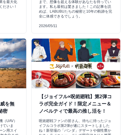
成果を最大化
まで、想像を超える体験があなたを待ってい
ください！
ます。私も最初は驚きました！この記事を読
めば、LABUBUたちの秘密と10年の軌跡を完
全に体感できるでしょう。
2026/05/11
【ジョイフル×呪術廻戦】第2弾コ
脅威を無
ラボ完全ガイド！限定メニュー＆
秘密
ノベルティで最高の推し活を！
（UAV）
呪術廻戦ファンの皆さん、待ちに待ったジョ
けていま
イフルコラボ第2弾が遂にスタートしました
ーン用スイ
ね！新登場の「パンダ」デザートや個性豊か