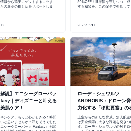
売情報から確実にゲットするコツま
50%OFF！世界観を守りつつ、
なたの最高の推し活をサポートしま
する秘策を、この記事で発見して
/12
2026/05/11
底解説】エニシーグローパッ
ローデ・シュワルツ
antasy｜ディズニーと叶える
ARDRONIS：ドローン
の美肌ケア！
力化する「移動要塞」の
スキンケア、もっと心がときめく時間
上空からの新たな脅威、無人航空機
たいと思いませんか？私もそうでした
は安全保障に大きな課題を突きつ
ニシーグローパック Fantasy」を試
す。ローデ・シュワルツの対ドロ