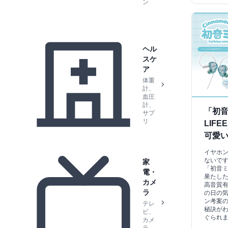
ン
ヘル
スケ
ア
体重
計、
血圧
計、
「初音
サプ
リ
LIF
可愛
イヤホ
ないで
家
「初音ミ
電・
果たした
カメ
高音質
ラ
の日の
ン考案
テレ
秘訣が
ビ、
ぐられ
カメ