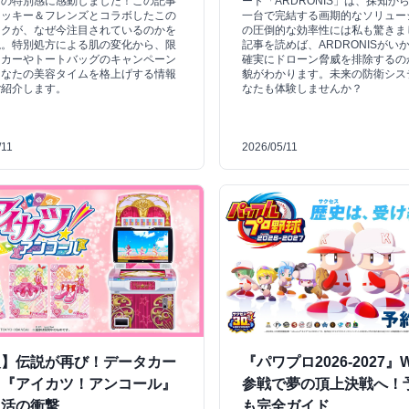
その特別感に感動しました！この記事
ート「ARDRONIS」は、探知か
ミッキー＆フレンズとコラボしたこの
一台で完結する画期的なソリュー
ックが、なぜ今注目されているのかを
の圧倒的な効率性には私も驚きま
説。特別処方による肌の変化から、限
記事を読めば、ARDRONISがい
ッカーやトートバッグのキャンペーン
確実にドローン脅威を排除するの
あなたの美容タイムを格上げする情報
貌がわかります。未来の防衛シス
ご紹介します。
なたも体験しませんか？
/11
2026/05/11
報】伝説が再び！データカー
『パワプロ2026-2027』
ス『アイカツ！アンコール』
参戦で夢の頂上決戦へ！
復活の衝撃
も完全ガイド