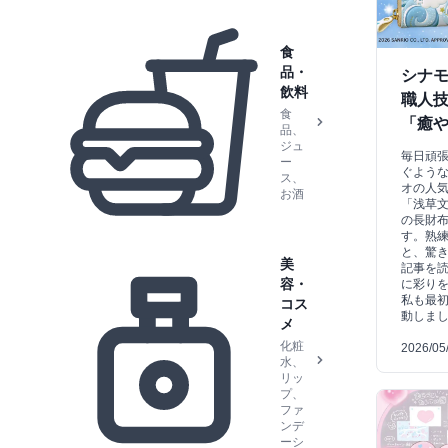
食
品・
シナモ
飲料
職人
食
「癒
品、
ジュ
毎日頑
ー
ぐような
ス、
オの人
お酒
「浅草
の長財
す。熟
と、驚
美
記事を
容・
に彩り
私も最
コス
動しま
メ
化粧
2026/05
水、
リッ
プ、
ファ
ンデ
ーシ