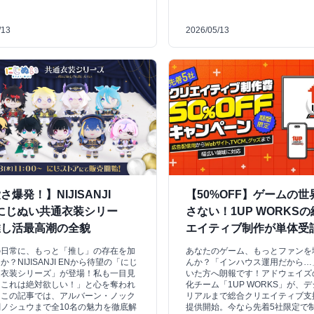
/13
2026/05/13
さ爆発！】NIJISANJI
【50%OFF】ゲームの
にじぬい共通衣装シリー
さない！1UP WORKS
推し活最高潮の全貌
エイティブ制作が単体受
の日常に、もっと「推し」の存在を加
あなたのゲーム、もっとファンを
？NIJISANJI ENから待望の「にじ
んか？「インハウス運用だから…
通衣装シリーズ」が登場！私も一目見
いた方へ朗報です！アドウェイズ
「これは絶対欲しい！」と心を奪われ
化チーム「1UP WORKS」が、
。この記事では、アルバーン・ノック
リアルまで総合クリエイティブ支
ノシュウまで全10名の魅力を徹底解
提供開始。今なら先着5社限定で