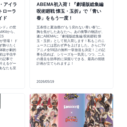
ド・アイラ
ABEMA初入荷！『劇場版総集編
トローラ
呪術廻戦 懐玉・玉折』で「青い
ガイド
春」をもう一度！
ンド』の世
五条悟と夏油傑の“もう戻れない青い春”に、
iKitから、
胸を焦がしたあなたへ。あの衝撃の物語が、
ES
遂にABEMAに『劇場版総集編 呪術廻戦 懐
ーが登場！ ド
玉・玉折』として初入荷します！私もこのニ
ず飾りたく
ュースには思わず声を上げました。さらにTV
体験が劇的
アニメ全59話の無料一挙放送も決定！この記
初は半信半
事を読めば、シリーズを一気見しつつ、二人
の記事で
の過去を効率的に深掘りできる、最高の視聴
叶えるゲー
計画が立てられますよ！
あなたも至
2026/05/19