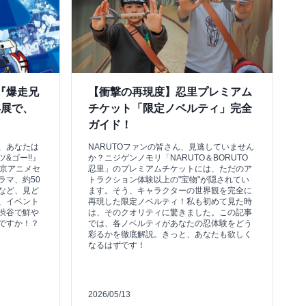
『爆走兄
【衝撃の再現度】忍里プレミアム
年展で、
チケット「限定ノベルティ」完全
ガイド！
、あなたは
NARUTOファンの皆さん、見逃していません
&ゴー!!』
か？ニジゲンノモリ「NARUTO＆BORUTO
東京アニメセ
忍里」のプレミアムチケットには、ただのア
ラマ、約50
トラクション体験以上の"宝物"が隠されてい
など、見ど
ます。そう、キャラクターの世界観を完全に
、イベント
再現した限定ノベルティ！私も初めて見た時
渋谷で鮮や
は、そのクオリティに驚きました。この記事
ですか！？
では、各ノベルティがあなたの忍体験をどう
彩るかを徹底解説。きっと、あなたも欲しく
なるはずです！
2026/05/13