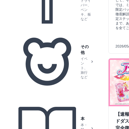
して、
ドライ
では、
バー、
限定パ
ペン
徹底解
キ、板
定ステ
など
まで、
を全て
その
2026/05
他
イベ
ン
ト、
旅行
など
【速
本
ドダ
本・
完全