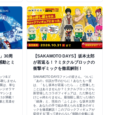
」30周
【SAKAMOTO DAYS】坂本太郎
感動とミ
が若返る！？ミタクルブロックの
衝撃ギミックを徹底解剖！
ッツ&ゴ
SAKAMOTO DAYSファンの皆さん、ついに
体験しません
「あの」伝説が手のひらに！あなたも一度
念展は、単な
は、「もし坂本が若返ったら…」と想像した
ンジオラマ
ことはありませんか？ミタクルブロックから
ボマシンま
新登場したコラボフィギュアは、ただ飾るだ
けが満載！
けじゃ終わりません。最強殺し屋だった頃の
貌と見逃せ
「細身」と、現在の「ふくよか」な坂本太郎
を、あなたの手で組み替えられる驚きのギミ
ックを徹底解説！このブロックフィギュアが
提供する“買って終わらない”体験の全貌に迫