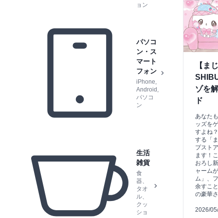
ョン
パソコ
ン・ス
マート
【ま
フォン
SHI
iPhone,
ゾを解
Android,
パソコ
ド
ン
あなた
ッズを
すよね？
する「
プスト
生活
ます！
雑貨
おろし
ャーム
食
ム」、
器、
余すこ
タオ
の豪華
ル、
クッ
2026/05
ショ