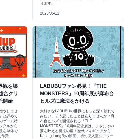
ります。
2026/05/12
世界観を壊
LABUBUファン必見！『THE
の総合クリ
MONSTERS』10周年展が麻布台
託開始
ヒルズに魔法をかける
増やしませ
大好きなLABUBUの世界にもっと深く触れて
」と諦めて
みたい、そう思ったことはありませんか？麻
のゲーム特
布台ヒルズで開催される『THE
デジタルから
MONSTERS』10周年記念展は、まさにその
援を単体で
夢を叶える魔法の扉！歴代フィギュアから
制作費
Kasing Lung氏の原画、初の没入型シアター