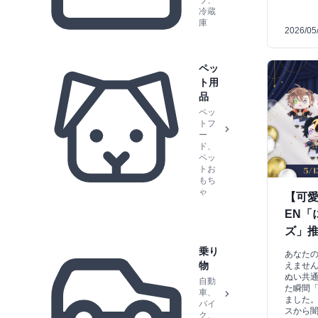
ラ、
冷蔵
庫
2026/05
ペッ
ト用
品
ペッ
トフ
ー
ド、
ペッ
トお
もち
ゃ
【可愛
EN「
ズ」
乗り
あなた
物
えませんか
ぬい共
自動
た瞬間
車、
ました
バイ
スから闇
ク、