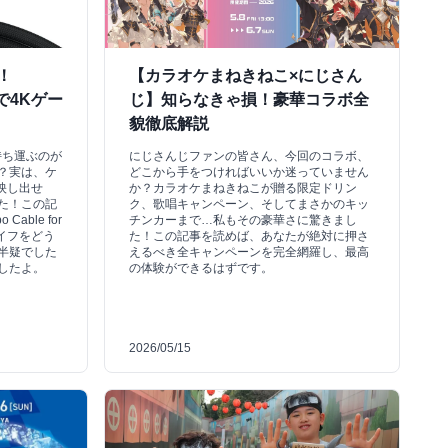
！
【カラオケまねきねこ×にじさん
eで4Kゲー
じ】知らなきゃ損！豪華コラボ全
貌徹底解説
クを持ち運ぶのが
にじさんじファンの皆さん、今回のコラボ、
？実は、ケ
どこから手をつければいいか迷っていません
に映し出せ
か？カラオケまねきねこが贈る限定ドリン
た！この記
ク、歌唱キャンペーン、そしてまさかのキッ
Cable for
チンカーまで…私もその豪華さに驚きまし
ライフをどう
た！この記事を読めば、あなたが絶対に押さ
半疑でした
えるべき全キャンペーンを完全網羅し、最高
したよ。
の体験ができるはずです。
2026/05/15