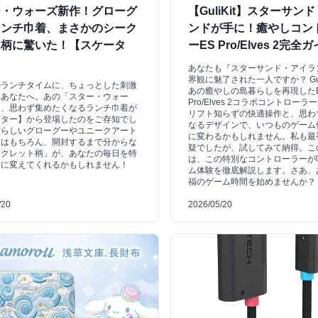
ー・ウォーズ新作！グローグ
【GuliKit】スターサン
ランチ巾着、まさかのシーク
ンドが手に！癒やしコン
ト柄に驚いた！【スケータ
ーES Pro/Elves 2完全
あなたも『スターサンド・アイラ
界観に魅了された一人ですか？ Gul
のランチタイムに、ちょっとした刺激
あの癒やしの島暮らしを再現した
いあなたへ。あの「スター・ウォー
Pro/Elves 2コラボコントローラ
ら、思わず集めたくなるランチ巾着が
リフト知らずの快適操作と、思わ
ーター】から登場したのをご存知でし
なるデザインで、いつものゲーム
愛らしいグローグーやユニークアート
に変わるかもしれません。私も最
ンはもちろん、開封するまで分からな
疑でしたが、試してみて納得。こ
ークレット柄」が、あなたの毎日を特
は、この特別なコントローラーが
険に変えてくれるかもしれません！
ム体験を徹底解説します。さあ、
福のゲーム時間を始めませんか？
/20
2026/05/20