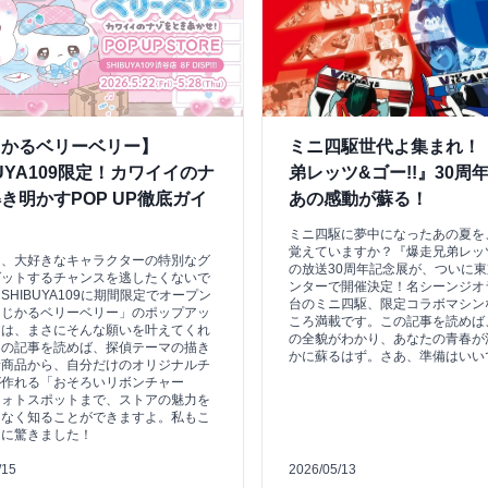
じかるベリーベリー】
ミニ四駆世代よ集まれ！
BUYA109限定！カワイイのナ
弟レッツ&ゴー!!』30周
き明かすPOP UP徹底ガイ
あの感動が蘇る！
ミニ四駆に夢中になったあの夏を
覚えていますか？『爆走兄弟レッツ
も、大好きなキャラクターの特別なグ
の放送30周年記念展が、ついに
ゲットするチャンスを逃したくないで
ンターで開催決定！名シーンジオ
SHIBUYA109に期間限定でオープン
台のミニ四駆、限定コラボマシン
まじかるベリーベリー」のポップアッ
ころ満載です。この記事を読めば
アは、まさにそんな願いを叶えてくれ
の全貌がわかり、あなたの青春が
この記事を読めば、探偵テーマの描き
かに蘇るはず。さあ、準備はいい
新商品から、自分だけのオリジナルチ
が作れる「おそろいリボンチャー
フォトスポットまで、ストアの魅力を
となく知ることができますよ。私もこ
さに驚きました！
/15
2026/05/13