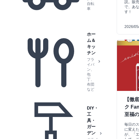
説。販
自転
で、あ
車
す！
2026/05
ホー
ム＆
キッ
チン
フラ
イパ
ン、
包
丁、
布団
など
【徹
ク F
DIY・
工
至福
具・
毎日の
ガー
に変え
デン
が、「エ