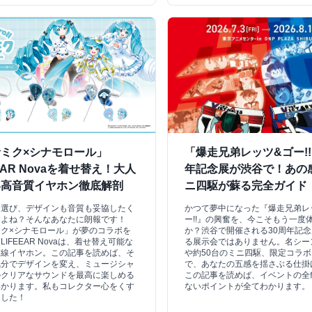
ミク×シナモロール」
「爆走兄弟レッツ&ゴー!!
EEAR Novaを着せ替え！大人
年記念展が渋谷で！あの
い高音質イヤホン徹底解剖
ニ四駆が蘇る完全ガイド
ン選び、デザインも音質も妥協したく
かつて夢中になった『爆走兄弟レ
すよね？そんなあなたに朗報です！
ー!!』の興奮を、今こそもう一度
ク×シナモロール」が夢のコラボを
か？渋谷で開催される30周年記
LIFEEAR Novaは、着せ替え可能な
る展示会ではありません。名シー
有線イヤホン。この記事を読めば、そ
や約50台のミニ四駆、限定コラ
気分でデザインを変え、ミュージシャ
で、あなたの五感を揺さぶる仕掛
のクリアなサウンドを最高に楽しめる
この記事を読めば、イベントの全
わかります。私もコレクター心をくす
ないポイントが全てわかります。
ました！