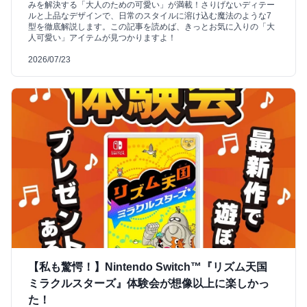
みを解決する「大人のための可愛い」が満載！さりげないディテー
ルと上品なデザインで、日常のスタイルに溶け込む魔法のような7
型を徹底解説します。この記事を読めば、きっとお気に入りの「大
人可愛い」アイテムが見つかりますよ！
2026/07/23
【私も驚愕！】Nintendo Switch™『リズム天国
ミラクルスターズ』体験会が想像以上に楽しかっ
た！