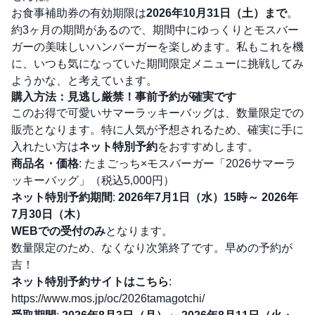
お食事補助券の有効期限は
2026年10月31日（土）まで
。
約3ヶ月の期間があるので、期間中にゆっくりとモスバー
ガーの美味しいハンバーガーを楽しめます。私もこれを機
に、いつも気になっていた期間限定メニューに挑戦してみ
ようかな、と考えています。
購入方法：見逃し厳禁！事前予約が確実です
このお得で可愛いサマーラッキーバッグは、数量限定での
販売となります。特に人気が予想されるため、確実に手に
入れたい方は
ネット特別予約
をおすすめします。
商品名・価格
: たまごっち×モスバーガー「2026サマーラ
ッキーバッグ」（税込5,000円）
ネット特別予約期間
:
2026年7月1日（水）15時～ 2026年
7月30日（木）
WEBでの受付のみ
となります。
数量限定のため、なくなり次第終了です。早めの予約が
吉！
ネット特別予約サイトはこちら
:
https://www.mos.jp/oc/2026tamagotchi/