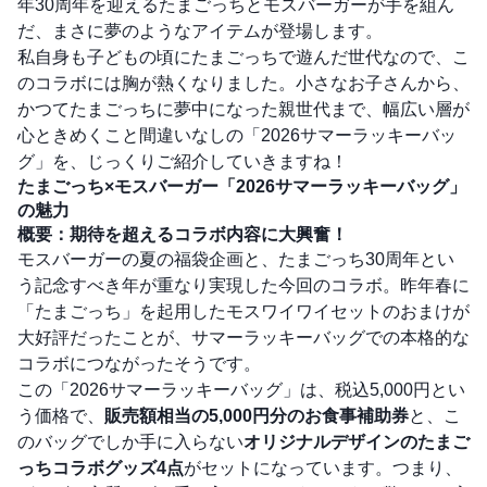
年30周年を迎えるたまごっちとモスバーガーが手を組ん
だ、まさに夢のようなアイテムが登場します。
私自身も子どもの頃にたまごっちで遊んだ世代なので、こ
のコラボには胸が熱くなりました。小さなお子さんから、
かつてたまごっちに夢中になった親世代まで、幅広い層が
心ときめくこと間違いなしの「2026サマーラッキーバッ
グ」を、じっくりご紹介していきますね！
たまごっち×モスバーガー「2026サマーラッキーバッグ」
の魅力
概要：期待を超えるコラボ内容に大興奮！
モスバーガーの夏の福袋企画と、たまごっち30周年とい
う記念すべき年が重なり実現した今回のコラボ。昨年春に
「たまごっち」を起用したモスワイワイセットのおまけが
大好評だったことが、サマーラッキーバッグでの本格的な
コラボにつながったそうです。
この「2026サマーラッキーバッグ」は、税込5,000円とい
う価格で、
販売額相当の5,000円分のお食事補助券
と、こ
のバッグでしか手に入らない
オリジナルデザインのたまご
っちコラボグッズ4点
がセットになっています。つまり、