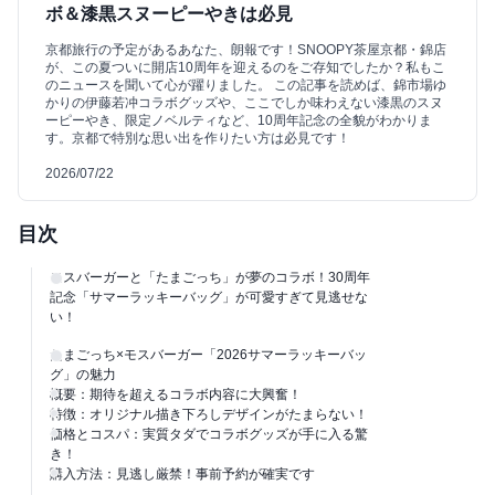
ボ＆漆黒スヌーピーやきは必見
京都旅行の予定があるあなた、朗報です！SNOOPY茶屋京都・錦店
が、この夏ついに開店10周年を迎えるのをご存知でしたか？私もこ
のニュースを聞いて心が躍りました。 この記事を読めば、錦市場ゆ
かりの伊藤若冲コラボグッズや、ここでしか味わえない漆黒のスヌ
ーピーやき、限定ノベルティなど、10周年記念の全貌がわかりま
す。京都で特別な思い出を作りたい方は必見です！
2026/07/22
目次
モスバーガーと「たまごっち」が夢のコラボ！30周年
記念「サマーラッキーバッグ」が可愛すぎて見逃せな
い！
たまごっち×モスバーガー「2026サマーラッキーバッ
グ」の魅力
概要：期待を超えるコラボ内容に大興奮！
特徴：オリジナル描き下ろしデザインがたまらない！
価格とコスパ：実質タダでコラボグッズが手に入る驚
き！
購入方法：見逃し厳禁！事前予約が確実です