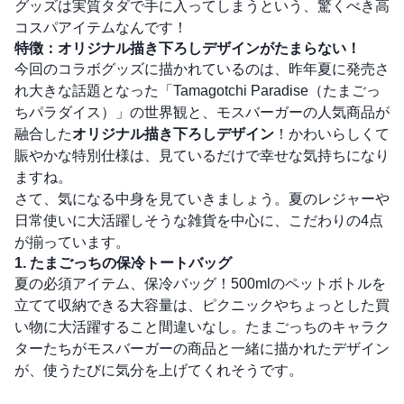
グッズは実質タダで手に入ってしまうという、驚くべき高
コスパアイテムなんです！
特徴：オリジナル描き下ろしデザインがたまらない！
今回のコラボグッズに描かれているのは、昨年夏に発売さ
れ大きな話題となった「Tamagotchi Paradise（たまごっ
ちパラダイス）」の世界観と、モスバーガーの人気商品が
融合した
オリジナル描き下ろしデザイン
！かわいらしくて
賑やかな特別仕様は、見ているだけで幸せな気持ちになり
ますね。
さて、気になる中身を見ていきましょう。夏のレジャーや
日常使いに大活躍しそうな雑貨を中心に、こだわりの4点
が揃っています。
1. たまごっちの保冷トートバッグ
夏の必須アイテム、保冷バッグ！500mlのペットボトルを
立てて収納できる大容量は、ピクニックやちょっとした買
い物に大活躍すること間違いなし。たまごっちのキャラク
ターたちがモスバーガーの商品と一緒に描かれたデザイン
が、使うたびに気分を上げてくれそうです。