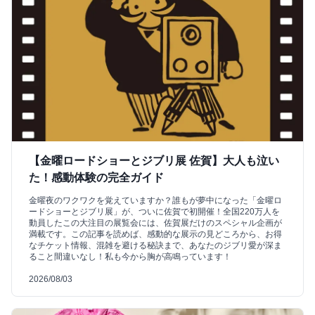
【金曜ロードショーとジブリ展 佐賀】大人も泣い
た！感動体験の完全ガイド
金曜夜のワクワクを覚えていますか？誰もが夢中になった「金曜ロ
ードショーとジブリ展」が、ついに佐賀で初開催！全国220万人を
動員したこの大注目の展覧会には、佐賀展だけのスペシャル企画が
満載です。この記事を読めば、感動的な展示の見どころから、お得
なチケット情報、混雑を避ける秘訣まで、あなたのジブリ愛が深ま
ること間違いなし！私も今から胸が高鳴っています！
2026/08/03