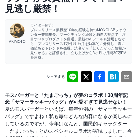
見逃し厳禁！
ライター紹介:
プレスリリース業界歴10年の経験を持つMONOLABファウ
ンダー兼編集長。マーケティング経験と独自の視点で、注
目すべきプロダクトを厳選。最新のAIツールも活用しなが
AKIMOTO
ら、プレスリリース1万件以上/月を効率的に分析し、真に
価値あるトレンドを発掘。読者から「知りたかった情報が
見つかる」と評価され、立ち上げから3ヶ月で月間30万PV
を達成。
シェアする
モスバーガーと「たまごっち」が夢のコラボ！30周年記
念「サマーラッキーバッグ」が可愛すぎて見逃せない！
夏のモスバーガーといえば、毎年恒例の「サマーラッキー
バッグ」ですよね！私も毎年どんな内容になるか楽しみに
しているのですが、今年はなんと、国民的キャラクター
「たまごっち」とのスペシャルコラボが実現しました。今