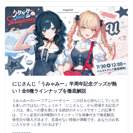
にじさんじ「うみゃみー」半周年記念グッズが熱
い！全8種ラインナップを徹底解説
うみゃみーのハーフアニバーサリー、この日を心待ちにしていた方
も多いのではないでしょうか？「にじさんじ」から登場する記念グ
ッズは、推しへの愛を形にする絶好のチャンスです！この記事で
は、ファン必見の全8種類のラインナップを画像付きで徹底解説。
発売日や購入方法まで、見逃せない情報が満載です。あなたのお気
に入りがきっと見つかるはず！