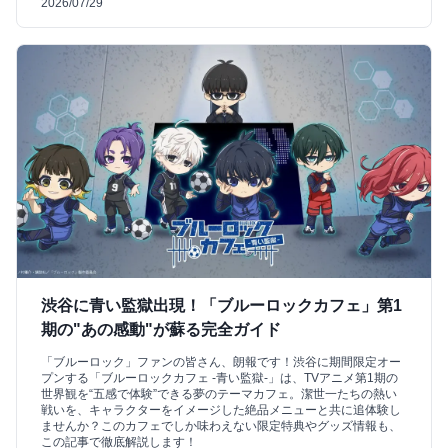
2026/07/29
渋谷に青い監獄出現！「ブルーロックカフェ」第1
期の"あの感動"が蘇る完全ガイド
「ブルーロック」ファンの皆さん、朗報です！渋谷に期間限定オー
プンする「ブルーロックカフェ -青い監獄-」は、TVアニメ第1期の
世界観を“五感で体験”できる夢のテーマカフェ。潔世一たちの熱い
戦いを、キャラクターをイメージした絶品メニューと共に追体験し
ませんか？このカフェでしか味わえない限定特典やグッズ情報も、
この記事で徹底解説します！