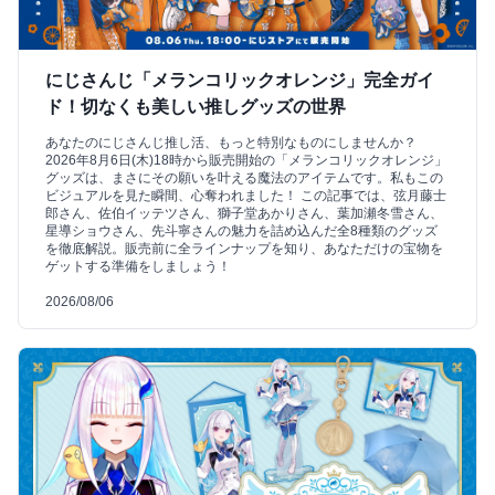
にじさんじ「メランコリックオレンジ」完全ガイ
ド！切なくも美しい推しグッズの世界
あなたのにじさんじ推し活、もっと特別なものにしませんか？
2026年8月6日(木)18時から販売開始の「メランコリックオレンジ」
グッズは、まさにその願いを叶える魔法のアイテムです。私もこの
ビジュアルを見た瞬間、心奪われました！ この記事では、弦月藤士
郎さん、佐伯イッテツさん、獅子堂あかりさん、葉加瀬冬雪さん、
星導ショウさん、先斗寧さんの魅力を詰め込んだ全8種類のグッズ
を徹底解説。販売前に全ラインナップを知り、あなただけの宝物を
ゲットする準備をしましょう！
2026/08/06