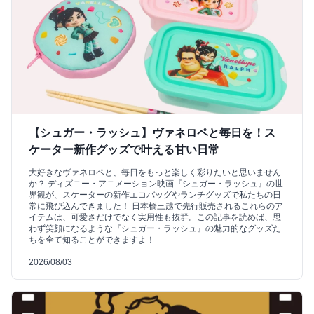
【シュガー・ラッシュ】ヴァネロペと毎日を！ス
ケーター新作グッズで叶える甘い日常
大好きなヴァネロペと、毎日をもっと楽しく彩りたいと思いません
か？ ディズニー・アニメーション映画『シュガー・ラッシュ』の世
界観が、スケーターの新作エコバッグやランチグッズで私たちの日
常に飛び込んできました！ 日本橋三越で先行販売されるこれらのア
イテムは、可愛さだけでなく実用性も抜群。この記事を読めば、思
わず笑顔になるような『シュガー・ラッシュ』の魅力的なグッズた
ちを全て知ることができますよ！
2026/08/03