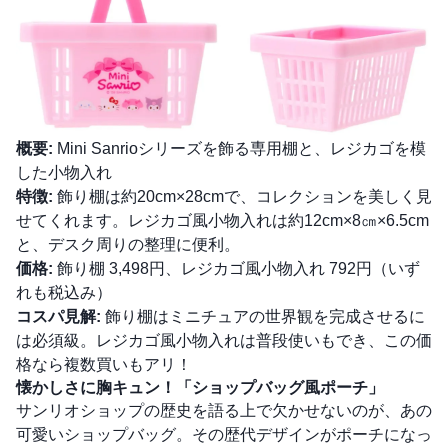
概要:
Mini Sanrioシリーズを飾る専用棚と、レジカゴを模
した小物入れ
特徴:
飾り棚は約20cm×28cmで、コレクションを美しく見
せてくれます。レジカゴ風小物入れは約12cm×8㎝×6.5cm
と、デスク周りの整理に便利。
価格:
飾り棚 3,498円、レジカゴ風小物入れ 792円（いず
れも税込み）
コスパ見解:
飾り棚はミニチュアの世界観を完成させるに
は必須級。レジカゴ風小物入れは普段使いもでき、この価
格なら複数買いもアリ！
懐かしさに胸キュン！「ショップバッグ風ポーチ」
サンリオショップの歴史を語る上で欠かせないのが、あの
可愛いショップバッグ。その歴代デザインがポーチになっ