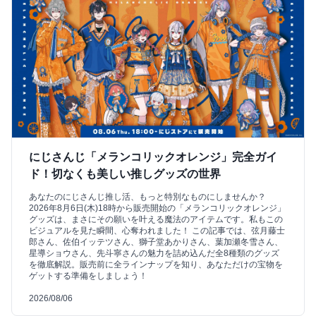
にじさんじ「メランコリックオレンジ」完全ガイ
ド！切なくも美しい推しグッズの世界
あなたのにじさんじ推し活、もっと特別なものにしませんか？
2026年8月6日(木)18時から販売開始の「メランコリックオレンジ」
グッズは、まさにその願いを叶える魔法のアイテムです。私もこの
ビジュアルを見た瞬間、心奪われました！ この記事では、弦月藤士
郎さん、佐伯イッテツさん、獅子堂あかりさん、葉加瀬冬雪さん、
星導ショウさん、先斗寧さんの魅力を詰め込んだ全8種類のグッズ
を徹底解説。販売前に全ラインナップを知り、あなただけの宝物を
ゲットする準備をしましょう！
2026/08/06