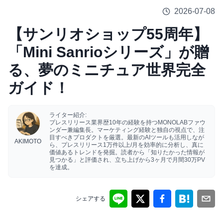
2026-07-08
【サンリオショップ55周年】
「Mini Sanrioシリーズ」が贈
る、夢のミニチュア世界完全
ガイド！
ライター紹介:
プレスリリース業界歴10年の経験を持つMONOLABファウ
ンダー兼編集長。マーケティング経験と独自の視点で、注
目すべきプロダクトを厳選。最新のAIツールも活用しなが
AKIMOTO
ら、プレスリリース1万件以上/月を効率的に分析し、真に
価値あるトレンドを発掘。読者から「知りたかった情報が
見つかる」と評価され、立ち上げから3ヶ月で月間30万PV
を達成。
シェアする