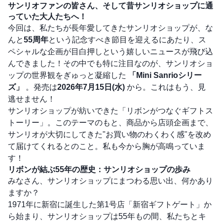
サンリオファンの皆さん、そして昔サンリオショップに通
っていた大人たちへ！
今回は、私たちが長年愛してきたサンリオショップが、な
んと
55周年
という記念すべき節目を迎えるにあたり、ス
ペシャルな企画が目白押しという嬉しいニュースが飛び込
んできました！その中でも特に注目なのが、サンリオショ
ップの世界観をぎゅっと凝縮した
「Mini Sanrioシリー
ズ」
。発売は
2026年7月15日(水)
から。これはもう、見
逃せません！
サンリオショップが紡いできた「リボンがつなぐギフトス
トーリー」。このテーマのもと、商品から店頭企画まで、
サンリオが大切にしてきた"お買い物のわくわく感"を改め
て届けてくれるとのこと。私も今から胸が高鳴っていま
す！
リボンが結ぶ55年の歴史：サンリオショップの歩み
みなさん、サンリオショップにまつわる思い出、何かあり
ますか？
1971年に新宿に誕生した第1号店「新宿ギフトゲート」か
ら始まり、サンリオショップは55年もの間、私たちとキ