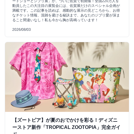
ードショーとジブリ展」が、ついに佐賀で初開催！全国220万人を
動員したこの大注目の展覧会には、佐賀展だけのスペシャル企画が
満載です。この記事を読めば、感動的な展示の見どころから、お得
なチケット情報、混雑を避ける秘訣まで、あなたのジブリ愛が深ま
ること間違いなし！私も今から胸が高鳴っています！
2026/08/03
【ズートピア】が夏のおでかけを彩る！ディズニ
ーストア新作「TROPICAL ZOOTOPIA」完全ガイ