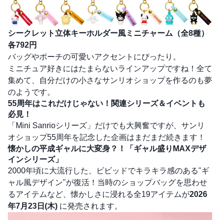
シークレット立体キーホルダー風ミニチャーム（全8種）
各792円
バッグやポーチの可愛いアクセントにぴったり。
ミニチュア好きにはたまらないラインアップですね！全て
集めて、自分だけの小さなサンリオショップを作るのも夢
のようです。
55周年はこれだけじゃない！関連シリーズ＆イベントも
必見！
「Mini Sanrioシリーズ」だけでも大興奮ですが、サンリ
オショップ55周年を記念した企画はまだまだ続きます！
懐かしの平成ギャルに大変身？！「ギャル盛りMAXデザ
インシリーズ」
2000年頃に大流行した、ビビッドでキラキラ感のある"ギ
ャル風デザイン"が復活！当時のショップバッグを思わせ
るアイテムなど、懐かしさに浸れる全19アイテムが
2026
年7月23日(木)
に発売されます。