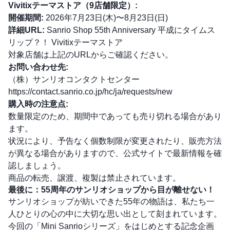
Vivitixテーマストア（9店舗限定）:
開催期間:
2026年7月23日(木)〜8月23日(日)
詳細URL:
Sanrio Shop 55th Anniversary 平成にタイムス
リップ？！ Vivitixテーマストア
対象店舗は上記のURLからご確認ください。
お問い合わせ先:
（株）サンリオコンタクトセンター
https://contact.sanrio.co.jp/hc/ja/requests/new
購入時の注意点:
数量限定のため、期間中であっても売り切れる場合があり
ます。
状況により、予告なく個数制限が変更されたり、販売方法
が異なる場合がありますので、公式サイトで最新情報を確
認しましょう。
商品の転売、譲渡、複製は禁止されています。
最後に：55周年のサンリオショップから目が離せない！
サンリオショップが紡いできた55年の物語は、私たち一
人ひとりの心の中に大切な思い出として刻まれています。
今回の「Mini Sanrioシリーズ」をはじめとする記念企画