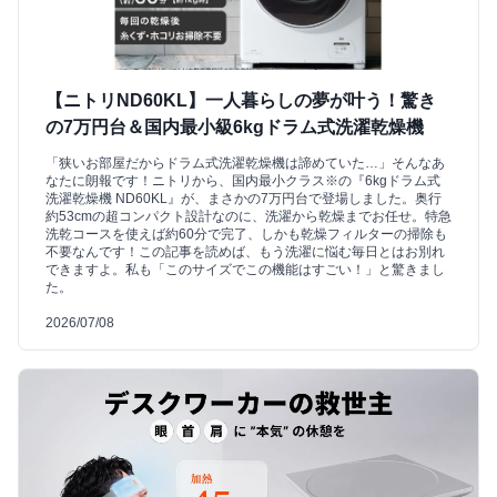
【ニトリND60KL】一人暮らしの夢が叶う！驚き
の7万円台＆国内最小級6kgドラム式洗濯乾燥機
「狭いお部屋だからドラム式洗濯乾燥機は諦めていた…」そんなあ
なたに朗報です！ニトリから、国内最小クラス※の『6kgドラム式
洗濯乾燥機 ND60KL』が、まさかの7万円台で登場しました。奥行
約53cmの超コンパクト設計なのに、洗濯から乾燥までお任せ。特急
洗乾コースを使えば約60分で完了、しかも乾燥フィルターの掃除も
不要なんです！この記事を読めば、もう洗濯に悩む毎日とはお別れ
できますよ。私も「このサイズでこの機能はすごい！」と驚きまし
た。
2026/07/08