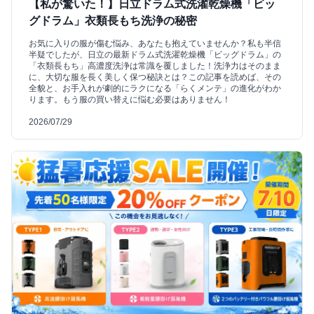
【私が驚いた！】日立ドラム式洗濯乾燥機「ビッ
グドラム」衣類長もち洗浄の秘密
お気に入りの服が傷む悩み、あなたも抱えていませんか？私も半信
半疑でしたが、日立の最新ドラム式洗濯乾燥機「ビッグドラム」の
「衣類長もち」高濃度洗浄は常識を覆しました！洗浄力はそのまま
に、大切な服を長く美しく保つ秘訣とは？この記事を読めば、その
全貌と、お手入れが劇的にラクになる「らくメンテ」の進化がわか
ります。もう服の買い替えに悩む必要はありません！
2026/07/29