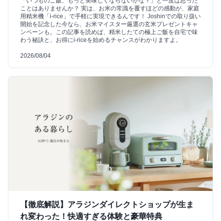
「いつものご飯、もっと美味しくならないかな？」と一度は思った
ことはありませんか？ 実は、お米の常識を覆すほどの感動が、家庭
用精米機「i-rice」で手軽に実現できるんです！ Joshinでの取り扱い
開始を記念した今なら、お米マイスター厳選の玄米プレゼントキャ
ンペーンも。この記事を読めば、精米したての極上ご飯を自宅で味
わう秘訣と、お得にi-riceを始めるチャンスがわかりますよ。
2026/08/04
【徹底解説】アラジンダイレクトショップが生ま
れ変わった！快適すぎる体験と豪華特典