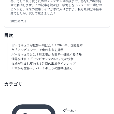
感、そして長く使うためのメンテナンス相談まで、あなたの疑問を
全て解消します。この記事を読めば、後悔しないジューサー選びの
ヒントと、未来の健康ライフが手に入りますよ。私も最初は半信半
疑でしたが、試して驚きました！
2026/07/01
目次
バーミキュラが世界へ羽ばたく！2026年、国際見本
市「アンビエンテ」で食の未来を提示
バーミキュラとは？町工場から世界へ挑戦する情熱
世界が注目！「アンビエンテ2026」での快挙
食卓が生まれ変わる！注目の出展ラインナップ
日本から世界へ、バーミキュラの挑戦は続く
カテゴリ
ゲーム・