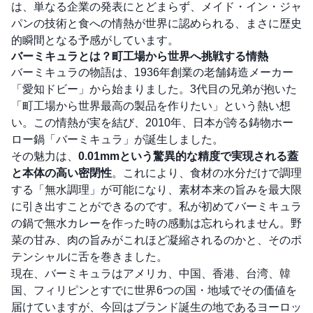
は、単なる企業の発表にとどまらず、メイド・イン・ジャ
パンの技術と食への情熱が世界に認められる、まさに歴史
的瞬間となる予感がしています。
バーミキュラとは？町工場から世界へ挑戦する情熱
バーミキュラの物語は、1936年創業の老舗鋳造メーカー
「愛知ドビー」から始まりました。3代目の兄弟が抱いた
「町工場から世界最高の製品を作りたい」という熱い想
い。この情熱が実を結び、2010年、日本が誇る鋳物ホー
ロー鍋「バーミキュラ」が誕生しました。
その魅力は、
0.01mmという驚異的な精度で実現される蓋
と本体の高い密閉性
。これにより、食材の水分だけで調理
する「無水調理」が可能になり、素材本来の旨みを最大限
に引き出すことができるのです。私が初めてバーミキュラ
の鍋で無水カレーを作った時の感動は忘れられません。野
菜の甘み、肉の旨みがこれほど凝縮されるのかと、そのポ
テンシャルに舌を巻きました。
現在、バーミキュラはアメリカ、中国、香港、台湾、韓
国、フィリピンとすでに世界6つの国・地域でその価値を
届けていますが、今回はブランド誕生の地であるヨーロッ