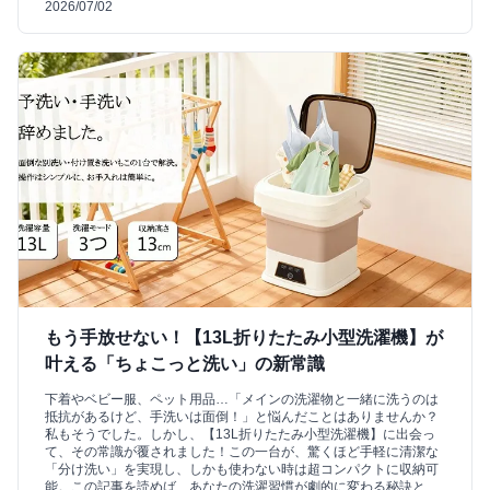
2026/07/02
もう手放せない！【13L折りたたみ小型洗濯機】が
叶える「ちょこっと洗い」の新常識
下着やベビー服、ペット用品…「メインの洗濯物と一緒に洗うのは
抵抗があるけど、手洗いは面倒！」と悩んだことはありませんか？
私もそうでした。しかし、【13L折りたたみ小型洗濯機】に出会っ
て、その常識が覆されました！この一台が、驚くほど手軽に清潔な
「分け洗い」を実現し、しかも使わない時は超コンパクトに収納可
能。この記事を読めば、あなたの洗濯習慣が劇的に変わる秘訣と、