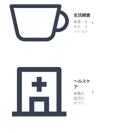
生活雑貨
食器、タ
オル、ク
ッション
ヘルスケ
ア
体重計、
血圧計、
サプリ