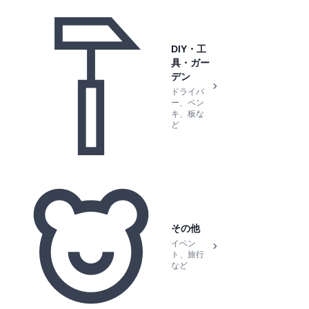
DIY・工
具・ガー
デン
ドライバ
ー、ペン
キ、板な
ど
その他
イベン
ト、旅行
など