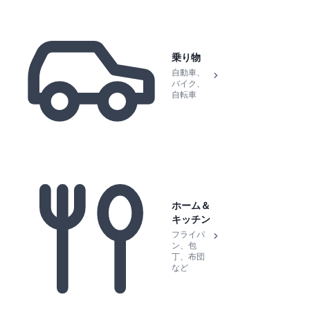
乗り物
自動車、
バイク、
自転車
ホーム＆
キッチン
フライパ
ン、包
丁、布団
など