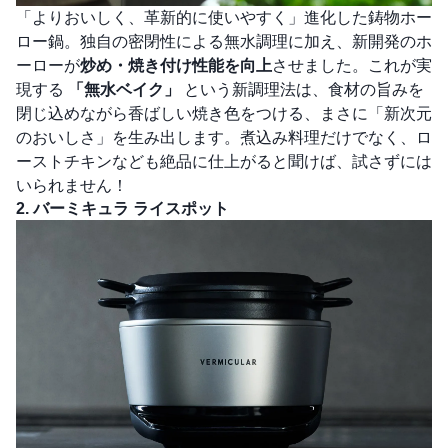
「よりおいしく、革新的に使いやすく」進化した鋳物ホー
ロー鍋。独自の密閉性による無水調理に加え、新開発のホ
ーローが
炒め・焼き付け性能を向上
させました。これが実
現する
「無水ベイク」
という新調理法は、食材の旨みを
閉じ込めながら香ばしい焼き色をつける、まさに「新次元
のおいしさ」を生み出します。煮込み料理だけでなく、ロ
ーストチキンなども絶品に仕上がると聞けば、試さずには
いられません！
2. バーミキュラ ライスポット