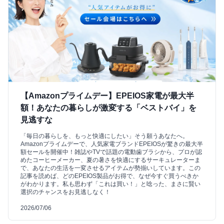
【Amazonプライムデー】EPEIOS家電が最大半
額！あなたの暮らしが激変する「ベストバイ」を
見逃すな
「毎日の暮らしを、もっと快適にしたい」そう願うあなたへ。
Amazonプライムデーで、人気家電ブランドEPEIOSが驚きの最大半
額セールを開催中！雑誌やTVで話題の電動歯ブラシから、プロが認
めたコーヒーメーカー、夏の暑さを快適にするサーキュレーターま
で、あなたの生活を一変させるアイテムが勢揃いしています。この
記事を読めば、どのEPEIOS製品がお得で、なぜ今すぐ買うべきか
がわかります。私も思わず「これは買い！」と唸った、まさに賢い
選択のチャンスをお見逃しなく！
2026/07/06