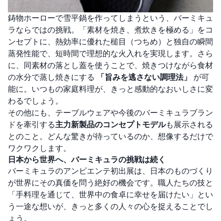
鋳物ホーローで雪平鍋を作ってしまうという、バーミキュ
ラならではの挑戦。「素材を焼き、煮炊きを極める」をコ
ンセプトに、熱効率に優れた槌目（つちめ）と独自の瞬間
蒸発性能で、短時間で理想的な火入れを実現します。さら
に、同素材の落とし蓋を使うことで、焼きつけながら食材
の水分で蒸し焼きにする
「旨みを逃さない調理法」
が可
能に。いつもの家庭料理が、きっと感動的なおいしさに変
わるでしょう。
その他にも、テーブルウェアや今後のバーミキュラブラン
ドを牽引する
主力新製品のコンセプトモデル
も展示される
とのこと。どんな驚きが待っているのか、想像するだけで
ワクワクします。
日本から世界へ、バーミキュラの挑戦は続く
バーミキュラのアンビエンテ初出展は、日本のものづくり
が世界にその真価を問う絶好の機会です。職人たちの技と
「手料理を通じて、世界中の食卓に幸せを届けたい」とい
う一途な想いが、きっと多くの人々の心を捉えることでし
ょう。