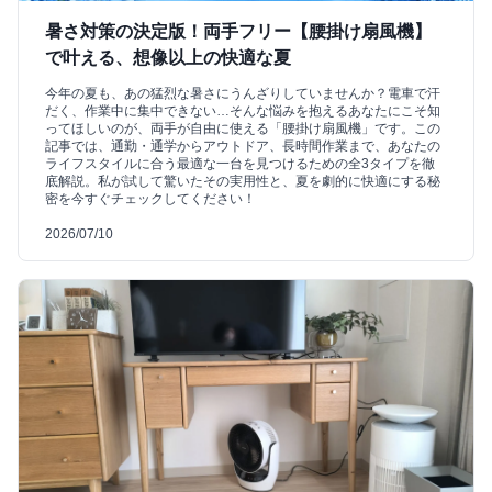
暑さ対策の決定版！両手フリー【腰掛け扇風機】
で叶える、想像以上の快適な夏
今年の夏も、あの猛烈な暑さにうんざりしていませんか？電車で汗
だく、作業中に集中できない…そんな悩みを抱えるあなたにこそ知
ってほしいのが、両手が自由に使える「腰掛け扇風機」です。この
記事では、通勤・通学からアウトドア、長時間作業まで、あなたの
ライフスタイルに合う最適な一台を見つけるための全3タイプを徹
底解説。私が試して驚いたその実用性と、夏を劇的に快適にする秘
密を今すぐチェックしてください！
2026/07/10