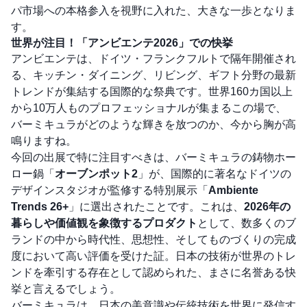
パ市場への本格参入を視野に入れた、大きな一歩となりま
す。
世界が注目！「アンビエンテ2026」での快挙
アンビエンテは、ドイツ・フランクフルトで隔年開催され
る、キッチン・ダイニング、リビング、ギフト分野の最新
トレンドが集結する国際的な祭典です。世界160カ国以上
から10万人ものプロフェッショナルが集まるこの場で、
バーミキュラがどのような輝きを放つのか、今から胸が高
鳴りますね。
今回の出展で特に注目すべきは、バーミキュラの鋳物ホー
ロー鍋「
オーブンポット2
」が、国際的に著名なドイツの
デザインスタジオが監修する特別展示「
Ambiente
Trends 26+
」に選出されたことです。これは、
2026年の
暮らしや価値観を象徴するプロダクト
として、数多くのブ
ランドの中から時代性、思想性、そしてものづくりの完成
度において高い評価を受けた証。日本の技術が世界のトレ
ンドを牽引する存在として認められた、まさに名誉ある快
挙と言えるでしょう。
バーミキュラは、日本の美意識や伝統技術を世界に発信す