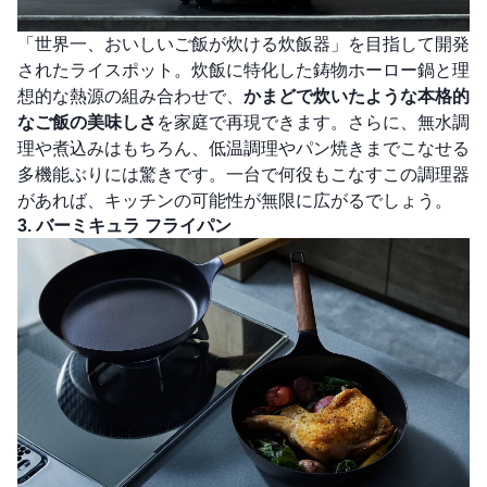
「世界一、おいしいご飯が炊ける炊飯器」を目指して開発
されたライスポット。炊飯に特化した鋳物ホーロー鍋と理
想的な熱源の組み合わせで、
かまどで炊いたような本格的
なご飯の美味しさ
を家庭で再現できます。さらに、無水調
理や煮込みはもちろん、低温調理やパン焼きまでこなせる
多機能ぶりには驚きです。一台で何役もこなすこの調理器
があれば、キッチンの可能性が無限に広がるでしょう。
3. バーミキュラ フライパン