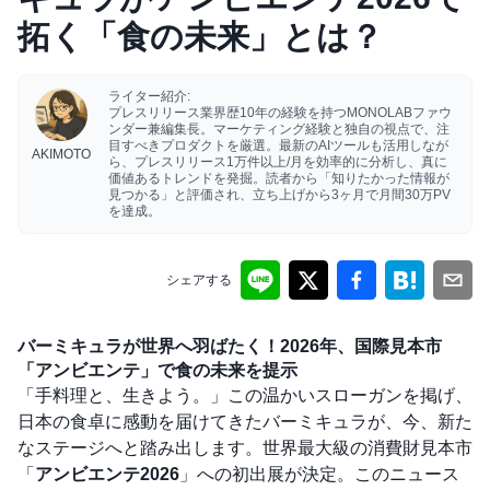
拓く「食の未来」とは？
ライター紹介:
プレスリリース業界歴10年の経験を持つMONOLABファウ
ンダー兼編集長。マーケティング経験と独自の視点で、注
目すべきプロダクトを厳選。最新のAIツールも活用しなが
AKIMOTO
ら、プレスリリース1万件以上/月を効率的に分析し、真に
価値あるトレンドを発掘。読者から「知りたかった情報が
見つかる」と評価され、立ち上げから3ヶ月で月間30万PV
を達成。
シェアする
バーミキュラが世界へ羽ばたく！2026年、国際見本市
「アンビエンテ」で食の未来を提示
「手料理と、生きよう。」この温かいスローガンを掲げ、
日本の食卓に感動を届けてきたバーミキュラが、今、新た
なステージへと踏み出します。世界最大級の消費財見本市
「
アンビエンテ2026
」への初出展が決定。このニュース