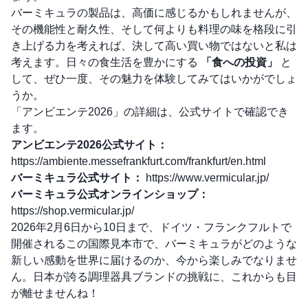
バーミキュラの製品は、高価に感じるかもしれませんが、
その機能性と耐久性、そして何よりも料理の味を格段に引
き上げる力を考えれば、決して高い買い物ではないと私は
考えます。日々の食生活を豊かにする
「食への投資」
と
して、ぜひ一度、その魅力を体験してみてはいかがでしょ
うか。
「アンビエンテ2026」の詳細は、公式サイトで確認でき
ます。
アンビエンテ2026公式サイト：
https://ambiente.messefrankfurt.com/frankfurt/en.html
バーミキュラ公式サイト：
https://www.vermicular.jp/
バーミキュラ公式オンラインショップ：
https://shop.vermicular.jp/
2026年2月6日から10日まで、ドイツ・フランクフルトで
開催されるこの国際見本市で、バーミキュラがどのような
新しい感動を世界に届けるのか、今から楽しみでなりませ
ん。日本が誇る調理器具ブランドの挑戦に、これからも目
が離せませんね！