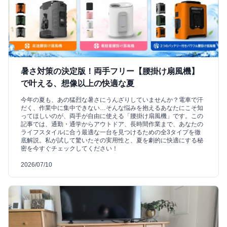
暑さ対策の決定版！両手フリー【腰掛け扇風機】
で叶える、想像以上の快適な夏
今年の夏も、あの猛烈な暑さにうんざりしていませんか？電車で汗
だく、作業中に集中できない…そんな悩みを抱えるあなたにこそ知
ってほしいのが、両手が自由に使える「腰掛け扇風機」です。この
記事では、通勤・通学からアウトドア、長時間作業まで、あなたの
ライフスタイルに合う最適な一台を見つけるための全3タイプを徹
底解説。私が試して驚いたその実用性と、夏を劇的に快適にする秘
密を今すぐチェックしてください！
2026/07/10