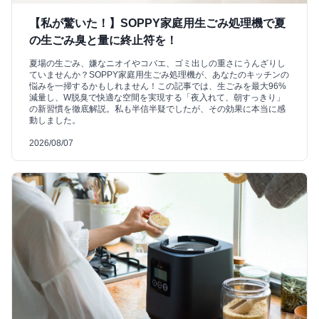
【私が驚いた！】SOPPY家庭用生ごみ処理機で夏
の生ごみ臭と量に終止符を！
夏場の生ごみ、嫌なニオイやコバエ、ゴミ出しの重さにうんざりし
ていませんか？SOPPY家庭用生ごみ処理機が、あなたのキッチンの
悩みを一掃するかもしれません！この記事では、生ごみを最大96%
減量し、W脱臭で快適な空間を実現する「夜入れて、朝すっきり」
の新習慣を徹底解説。私も半信半疑でしたが、その効果に本当に感
動しました。
2026/08/07