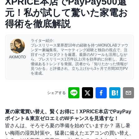
XPRICE本店でPayPay500還
元！私が試して驚いた家電お
得術を徹底解説
ライター紹介:
プレスリリース業界歴10年の経験を持つMONOLABファウ
ンダー兼編集長。マーケティング経験と独自の視点で、注
目すべきプロダクトを厳選。最新のAIツールも活用しなが
AKIMOTO
ら、プレスリリース1万件以上/月を効率的に分析し、真に
価値あるトレンドを発掘。読者から「知りたかった情報が
見つかる」と評価され、立ち上げから3ヶ月で月間30万PV
を達成。
シェアする
夏の家電買い替え、賢くお得に！XPRICE本店でPayPay
ポイント＆東京ゼロエミのWチャンスを見逃すな！
皆さんは、そろそろ夏の準備を始めていますか？ 蒸し暑
い梅雨の湿気対策や、猛暑に備えたエアコンの買い替え、