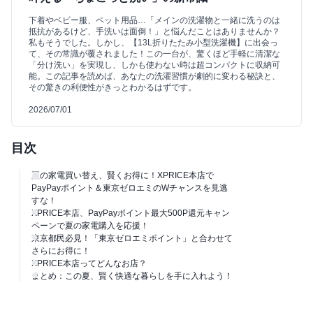
下着やベビー服、ペット用品…「メインの洗濯物と一緒に洗うのは
抵抗があるけど、手洗いは面倒！」と悩んだことはありませんか？
私もそうでした。しかし、【13L折りたたみ小型洗濯機】に出会っ
て、その常識が覆されました！この一台が、驚くほど手軽に清潔な
「分け洗い」を実現し、しかも使わない時は超コンパクトに収納可
能。この記事を読めば、あなたの洗濯習慣が劇的に変わる秘訣と、
その驚きの利便性がきっとわかるはずです。
2026/07/01
目次
夏の家電買い替え、賢くお得に！XPRICE本店で
PayPayポイント＆東京ゼロエミのWチャンスを見逃
すな！
XPRICE本店、PayPayポイント最大500P還元キャン
ペーンで夏の家電購入を応援！
東京都民必見！「東京ゼロエミポイント」と合わせて
さらにお得に！
XPRICE本店ってどんなお店？
まとめ：この夏、賢く快適な暮らしを手に入れよう！