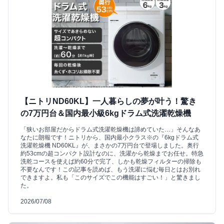
【ニトリND60KL】一人暮らしの夢が叶う！驚き
の7万円台＆国内最小級6kgドラム式洗濯乾燥機
「狭いお部屋だからドラム式洗濯乾燥機は諦めていた…」そんなあ
なたに朗報です！ニトリから、国内最小クラス※の『6kgドラム式
洗濯乾燥機 ND60KL』が、まさかの7万円台で登場しました。奥行
約53cmの超コンパクト設計なのに、洗濯から乾燥までお任せ。特急
洗乾コースを使えば約60分で完了、しかも乾燥フィルターの掃除も
不要なんです！この記事を読めば、もう洗濯に悩む毎日とはお別れ
できますよ。私も「このサイズでこの機能はすごい！」と驚きまし
た。
2026/07/08