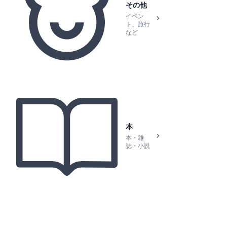
その他
イベン
ト、旅行
など
本
本・雑
誌・小説