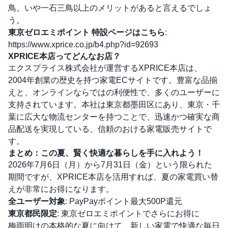
鳥、いや一石三鳥以上のメリットがあると言えるでしょ
う。
東京ゼロエミポイント 特設ページはこちら
:
https://www.xprice.co.jp/b4.php?id=92693
XPRICE本店ってどんなお店？
エクスプライス株式会社が運営するXPRICE本店は、
2004年創業の歴史を持つ家電ECサイトです。豊富な品揃
えと、オンラインならではの利便性で、多くのユーザーに
支持されています。本社は東京都墨田区にあり、東京・千
葉に広大な物流センターを持つことで、迅速かつ確実な商
品配送を実現している、信頼のおける家電販売サイトで
す。
まとめ：この夏、賢く快適な暮らしを手に入れよう！
2026年7月6日（月）から7月31日（金）という限られた
期間ですが、XPRICE本店を活用すれば、夏の家電買い替
えが非常にお得になります。
全ユーザー対象
: PayPayポイント最大500P還元
東京都民限定
: 東京ゼロエミポイントでさらにお得に
梅雨明けの本格的な夏に向けて、新しい家電で快適な毎日