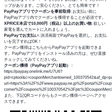
ップがあります。ご安心ください、とても簡単です！
PayPayアプリでクーポンを事前取得
: お支払い前に
PayPayアプリ内でクーポンを獲得することが必須です。
XPRICE本店で10,000円（税込）以上のお買い物
: 欲しい
家電を選んでカートに入れましょう。
PayPayでお支払い
: 決済画面でPayPayを選択し、お支払
いを完了すればOK！
クーポン獲得はこちらからPayPayアプリを起動できま
す。PayPayアプリをインストール済みの方は、ぜひ直接
チェックしてみてくださいね。
クーポン獲得（PayPayアプリ起動）
:
https://paypay.onelink.me/U7U6?
pid=cptool&c=couponMerchantowned_100370542&af_dp=pay
url=https%3A%2F%2Fwww.paypay.ne.jp%2Fportal%2Fcoup
corner%2Fcoupons%2F100370542%3Fptc%3DcouponMerch
また、下記QRコードからもクーポン獲得ページへアクセ
スできます。