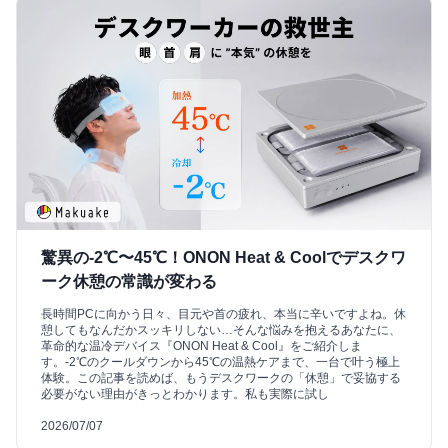
驚異の-2℃〜45℃！ONON Heat & Coolでデスクワ
ーク休憩の常識が変わる
長時間PCに向かう日々、目元や首の疲れ、本当に辛いですよね。休
憩してもなんだかスッキリしない…そんな悩みを抱えるあなたに、
革命的な温冷デバイス『ONON Heat & Cool』をご紹介しま
す。-2℃のクールダウンから45℃の温熱ケアまで、一台で叶う極上
体験。この記事を読めば、もうデスクワークの「休憩」で妥協する
必要がない理由がきっとわかります。私も実際に試し
2026/07/07