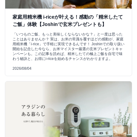
家庭用精米機 i-riceが叶える！感動の「精米したて
ご飯」体験【Joshinで玄米プレゼントも】
「いつものご飯、もっと美味しくならないかな？」と一度は思った
ことはありませんか？ 実は、お米の常識を覆すほどの感動が、家庭
用精米機「i-rice」で手軽に実現できるんです！ Joshinでの取り扱い
開始を記念した今なら、お米マイスター厳選の玄米プレゼントキャ
ンペーンも。この記事を読めば、精米したての極上ご飯を自宅で味
わう秘訣と、お得にi-riceを始めるチャンスがわかりますよ。
2026/08/04