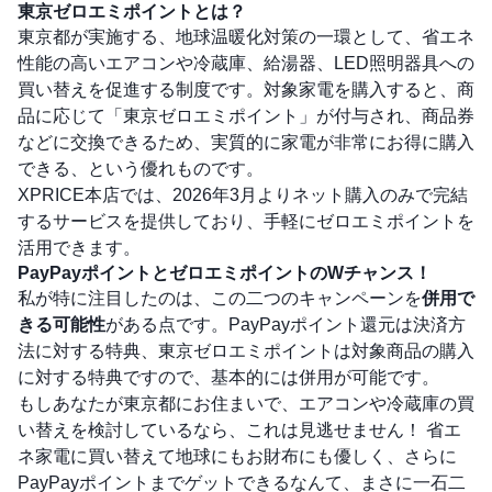
東京ゼロエミポイントとは？
東京都が実施する、地球温暖化対策の一環として、省エネ
性能の高いエアコンや冷蔵庫、給湯器、LED照明器具への
買い替えを促進する制度です。対象家電を購入すると、商
品に応じて「東京ゼロエミポイント」が付与され、商品券
などに交換できるため、実質的に家電が非常にお得に購入
できる、という優れものです。
XPRICE本店では、2026年3月よりネット購入のみで完結
するサービスを提供しており、手軽にゼロエミポイントを
活用できます。
PayPayポイントとゼロエミポイントのWチャンス！
私が特に注目したのは、この二つのキャンペーンを
併用で
きる可能性
がある点です。PayPayポイント還元は決済方
法に対する特典、東京ゼロエミポイントは対象商品の購入
に対する特典ですので、基本的には併用が可能です。
もしあなたが東京都にお住まいで、エアコンや冷蔵庫の買
い替えを検討しているなら、これは見逃せません！ 省エ
ネ家電に買い替えて地球にもお財布にも優しく、さらに
PayPayポイントまでゲットできるなんて、まさに一石二