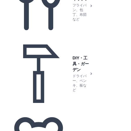
フライパ
ン、包
丁、布団
など
DIY・工
具・ガー
デン
ドライバ
ー、ペン
キ、板な
ど