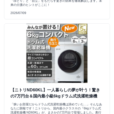
「ゆとり」と「自立」をもたらす驚きの効果を徹底解説します。未
来の介護のヒントがここに！
2026/07/09
【ニトリND60KL】一人暮らしの夢が叶う！驚き
の7万円台＆国内最小級6kgドラム式洗濯乾燥機
「狭いお部屋だからドラム式洗濯乾燥機は諦めていた…」そんなあ
なたに朗報です！ニトリから、国内最小クラス※の『6kgドラム式
洗濯乾燥機 ND60KL』が、まさかの7万円台で登場しました。奥行