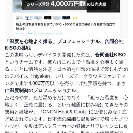
「温度を心地よく操る」プロフェッショナル、合同会社
KISOの挑戦
この素晴らしいデバイスを開発したのは、
合同会社KISO
というチームです。彼らはこれまで「温度を心地よく操
る」ことに情熱を注ぎ、日本酒を理想の温度で楽しむため
のデバイス「hiyakan」シリーズで、クラウドファンディ
ングで累計4,000万円以上を売り上げた実績を持つ、まさ
に
温度制御のプロフェッショナル
。
ただ冷やす、ただ温めるだけでなく、「狙った温度を、心
地よく、正確に届ける」という難題に挑み続けてきたその
技術と経験が、『ONON Heat & Cool』には惜しみなく注
ぎ込まれています。日本酒の繊細な温度管理で培ったノウ
ハウが、今度はデスクワーカーの健康とリフレッシュに貢