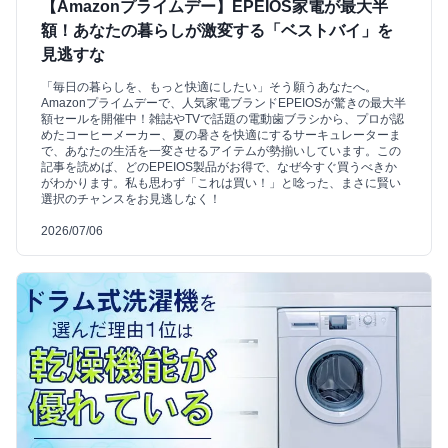
【Amazonプライムデー】EPEIOS家電が最大半
額！あなたの暮らしが激変する「ベストバイ」を
見逃すな
「毎日の暮らしを、もっと快適にしたい」そう願うあなたへ。
Amazonプライムデーで、人気家電ブランドEPEIOSが驚きの最大半
額セールを開催中！雑誌やTVで話題の電動歯ブラシから、プロが認
めたコーヒーメーカー、夏の暑さを快適にするサーキュレーターま
で、あなたの生活を一変させるアイテムが勢揃いしています。この
記事を読めば、どのEPEIOS製品がお得で、なぜ今すぐ買うべきか
がわかります。私も思わず「これは買い！」と唸った、まさに賢い
選択のチャンスをお見逃しなく！
2026/07/06