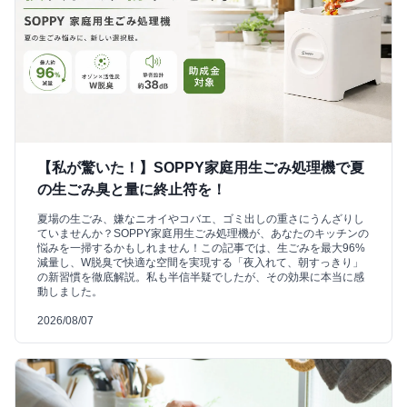
【私が驚いた！】SOPPY家庭用生ごみ処理機で夏
の生ごみ臭と量に終止符を！
夏場の生ごみ、嫌なニオイやコバエ、ゴミ出しの重さにうんざりし
ていませんか？SOPPY家庭用生ごみ処理機が、あなたのキッチンの
悩みを一掃するかもしれません！この記事では、生ごみを最大96%
減量し、W脱臭で快適な空間を実現する「夜入れて、朝すっきり」
の新習慣を徹底解説。私も半信半疑でしたが、その効果に本当に感
動しました。
2026/08/07