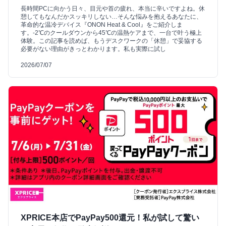
長時間PCに向かう日々、目元や首の疲れ、本当に辛いですよね。休
憩してもなんだかスッキリしない…そんな悩みを抱えるあなたに、
革命的な温冷デバイス『ONON Heat & Cool』をご紹介しま
す。-2℃のクールダウンから45℃の温熱ケアまで、一台で叶う極上
体験。この記事を読めば、もうデスクワークの「休憩」で妥協する
必要がない理由がきっとわかります。私も実際に試し
2026/07/07
XPRICE本店でPayPay500還元！私が試して驚い