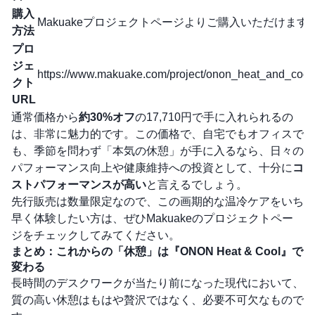
購入
Makuakeプロジェクトページよりご購入いただけます
方法
プロ
ジェ
https://www.makuake.com/project/onon_heat_and_cool/
クト
URL
通常価格から
約30%オフ
の17,710円で手に入れられるの
は、非常に魅力的です。この価格で、自宅でもオフィスで
も、季節を問わず「本気の休憩」が手に入るなら、日々の
パフォーマンス向上や健康維持への投資として、十分に
コ
ストパフォーマンスが高い
と言えるでしょう。
先行販売は数量限定なので、この画期的な温冷ケアをいち
早く体験したい方は、ぜひMakuakeのプロジェクトペー
ジをチェックしてみてください。
まとめ：これからの「休憩」は『ONON Heat & Cool』で
変わる
長時間のデスクワークが当たり前になった現代において、
質の高い休憩はもはや贅沢ではなく、必要不可欠なもので