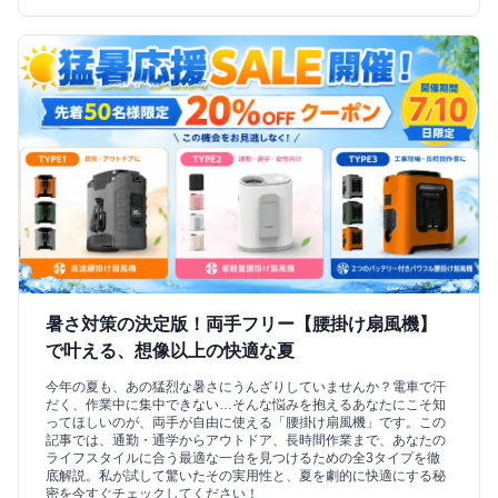
暑さ対策の決定版！両手フリー【腰掛け扇風機】
で叶える、想像以上の快適な夏
今年の夏も、あの猛烈な暑さにうんざりしていませんか？電車で汗
だく、作業中に集中できない…そんな悩みを抱えるあなたにこそ知
ってほしいのが、両手が自由に使える「腰掛け扇風機」です。この
記事では、通勤・通学からアウトドア、長時間作業まで、あなたの
ライフスタイルに合う最適な一台を見つけるための全3タイプを徹
底解説。私が試して驚いたその実用性と、夏を劇的に快適にする秘
密を今すぐチェックしてください！