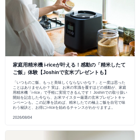
家庭用精米機 i-riceが叶える！感動の「精米したて
ご飯」体験【Joshinで玄米プレゼントも】
「いつものご飯、もっと美味しくならないかな？」と一度は思った
ことはありませんか？ 実は、お米の常識を覆すほどの感動が、家庭
用精米機「i-rice」で手軽に実現できるんです！ Joshinでの取り扱い
開始を記念した今なら、お米マイスター厳選の玄米プレゼントキャ
ンペーンも。この記事を読めば、精米したての極上ご飯を自宅で味
わう秘訣と、お得にi-riceを始めるチャンスがわかりますよ。
2026/08/04