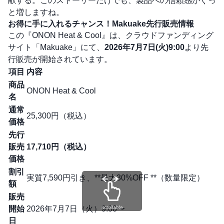
献する。このストーリーだけでも、製品への信頼感がぐっ
と増しますね。
お得に手に入れるチャンス！Makuake先行販売情報
この『ONON Heat & Cool』は、クラウドファンディング
サイト「Makuake」にて、
2026年7月7日(火)9:00
より先
行販売が開始されています。
項目
内容
商品
ONON Heat & Cool
名
通常
25,300円（税込）
価格
先行
販売
17,710円（税込）
価格
割引
実質7,590円引き、**最大30%OFF **（数量限定）
額
販売
開始
2026年7月7日（火）9:00〜
scrollable
日