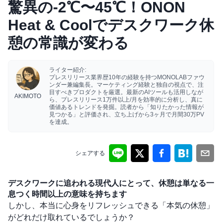
驚異の-2℃〜45℃！ONON
Heat & Coolでデスクワーク休
憩の常識が変わる
ライター紹介:
プレスリリース業界歴10年の経験を持つMONOLABファウ
ンダー兼編集長。マーケティング経験と独自の視点で、注
目すべきプロダクトを厳選。最新のAIツールも活用しなが
AKIMOTO
ら、プレスリリース1万件以上/月を効率的に分析し、真に
価値あるトレンドを発掘。読者から「知りたかった情報が
見つかる」と評価され、立ち上げから3ヶ月で月間30万PV
を達成。
シェアする
デスクワークに追われる現代人にとって、休憩は単なる一
息つく時間以上の意味を持ちます
しかし、本当に心身をリフレッシュできる「本気の休憩」
がどれだけ取れているでしょうか？