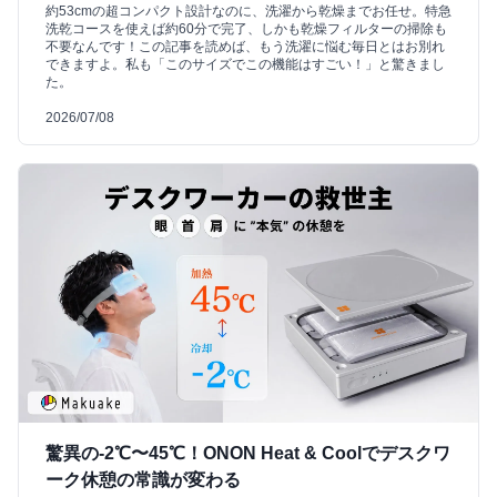
約53cmの超コンパクト設計なのに、洗濯から乾燥までお任せ。特急
洗乾コースを使えば約60分で完了、しかも乾燥フィルターの掃除も
不要なんです！この記事を読めば、もう洗濯に悩む毎日とはお別れ
できますよ。私も「このサイズでこの機能はすごい！」と驚きまし
た。
2026/07/08
驚異の-2℃〜45℃！ONON Heat & Coolでデスクワ
ーク休憩の常識が変わる